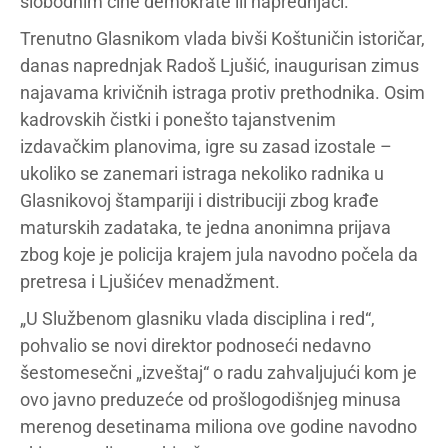
slobodnim čine demokrate ili naprednjaci.
Trenutno Glasnikom vlada bivši Koštuničin istoričar,
danas naprednjak Radoš Ljušić, inaugurisan zimus
najavama krivičnih istraga protiv prethodnika. Osim
kadrovskih čistki i ponešto tajanstvenim
izdavačkim planovima, igre su zasad izostale –
ukoliko se zanemari istraga nekoliko radnika u
Glasnikovoj štampariji i distribuciji zbog krađe
maturskih zadataka, te jedna anonimna prijava
zbog koje je policija krajem jula navodno počela da
pretresa i Ljušićev menadžment.
„U Službenom glasniku vlada disciplina i red“,
pohvalio se novi direktor podnoseći nedavno
šestomesečni „izveštaj“ o radu zahvaljujući kom je
ovo javno preduzeće od prošlogodišnjeg minusa
merenog desetinama miliona ove godine navodno