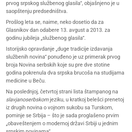
prvog srpskog službenog glasila“, objašnjeno je u
saopštenju predsedništva.
Prošlog leta se, naime, neko dosetio da za
Glasnikov dan odabere 13. avgust a 2013. za
godinu jubileja „službenog glasila“.
Istorijsko opravdanje „duge tradicije izdavanja
službenih novina“ ponuđeno je uz primerak prvog
broja Novina serbskih koje su pre dve stotine
godina pokrenula dva srpska brucoša na studijama
medicine u Beču.
Na poslednjoj, četvrtoj strani lista štampanog na
slavjanoserbskom
jeziku, u kratkoj belešci prenetoj
iz drugih novina o vojnom sukobu sa Turskom,
pominje se Srbija – što je sada proglašeno prvim
„obaveštenjem o modernoj državi Srbiji u jednim
srpskim novinama“.