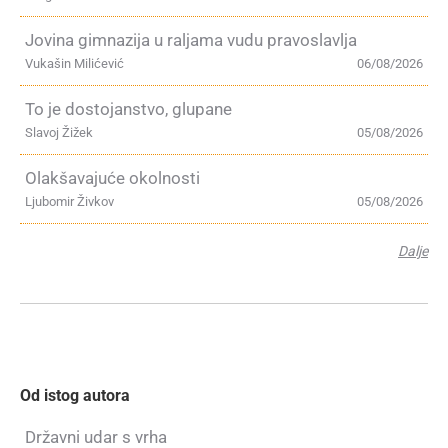
Jovina gimnazija u raljama vudu pravoslavlja
Vukašin Milićević
06/08/2026
To je dostojanstvo, glupane
Slavoj Žižek
05/08/2026
Olakšavajuće okolnosti
Ljubomir Živkov
05/08/2026
Dalje
Od istog autora
Državni udar s vrha