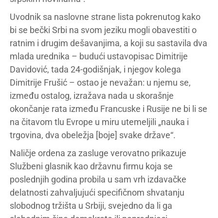
Uvodnik sa naslovne strane lista pokrenutog kako
bi se bečki Srbi na svom jeziku mogli obavestiti o
ratnim i drugim dešavanjima, a koji su sastavila dva
mlada urednika – budući ustavopisac Dimitrije
Davidović, tada 24-godišnjak, i njegov kolega
Dimitrije Frušić – ostao je nevažan: u njemu se,
između ostalog, izražava nada u skorašnje
okončanje rata između Francuske i Rusije ne bi li se
na čitavom tlu Evrope u miru utemeljili „nauka i
trgovina, dva obeležja [boje] svake države“.
Naličje ordena za zasluge verovatno prikazuje
Službeni glasnik kao državnu firmu koja se
poslednjih godina probila u sam vrh izdavačke
delatnosti zahvaljujući specifičnom shvatanju
slobodnog tržišta u Srbiji, svejedno da li ga