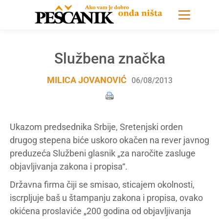
Službena značka
MILICA JOVANOVIĆ
06/08/2013
Ukazom predsednika Srbije, Sretenjski orden
drugog stepena biće uskoro okačen na rever javnog
preduzeća Službeni glasnik „za naročite zasluge
objavljivanja zakona i propisa“.
Državna firma čiji se smisao, sticajem okolnosti,
iscrpljuje baš u štampanju zakona i propisa, ovako
okićena proslaviće „200 godina od objavljivanja