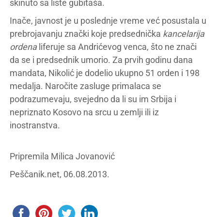
skinuto sa liste gubitaša.
Inače, javnost je u poslednje vreme već posustala u
prebrojavanju znački koje predsednička
kancelarija
ordena
liferuje sa Andrićevog venca, što ne znači
da se i predsednik umorio. Za prvih godinu dana
mandata, Nikolić je dodelio ukupno 51 orden i 198
medalja. Naročite zasluge primalaca se
podrazumevaju, svejedno da li su im Srbija i
nepriznato Kosovo na srcu u zemlji ili iz
inostranstva.
Pripremila Milica Jovanović
Peščanik.net, 06.08.2013.