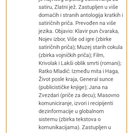
satiru, Zlatni jež. Zastupljen u više
domaćih i stranih antologija kratkih i
satiričnih priča. Prevođen na više
jezika. Objavio: Klavir pun čvaraka,
Nojev izbor, Više od igre (zbirke
satiričnih priča); Muzej starih cokula
(zbirka vojničkih priča); Film,
Krivolak i Lakši oblik smrti (romani);
Ratko Mladić: Između mita i Haga,
Život posle kraja, General sunce
(publicističke knjige); Jana na
Zvezdari (priče za decu); Masovno
komuniciranje, izvori i recipijenti
dezinformacije u globalnom
sistemu (zbirka tekstova o
komunikacijama). Zastupljen u