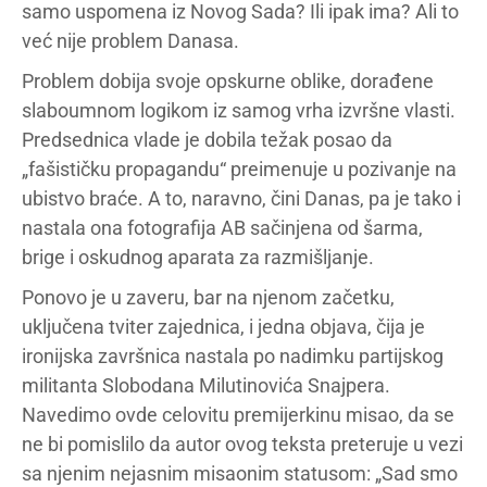
samo uspomena iz Novog Sada? Ili ipak ima? Ali to
već nije problem Danasa.
Problem dobija svoje opskurne oblike, dorađene
slaboumnom logikom iz samog vrha izvršne vlasti.
Predsednica vlade je dobila težak posao da
„fašističku propagandu“ preimenuje u pozivanje na
ubistvo braće. A to, naravno, čini Danas, pa je tako i
nastala ona fotografija AB sačinjena od šarma,
brige i oskudnog aparata za razmišljanje.
Ponovo je u zaveru, bar na njenom začetku,
uključena tviter zajednica, i jedna objava, čija je
ironijska završnica nastala po nadimku partijskog
militanta Slobodana Milutinovića Snajpera.
Navedimo ovde celovitu premijerkinu misao, da se
ne bi pomislilo da autor ovog teksta preteruje u vezi
sa njenim nejasnim misaonim statusom: „Sad smo