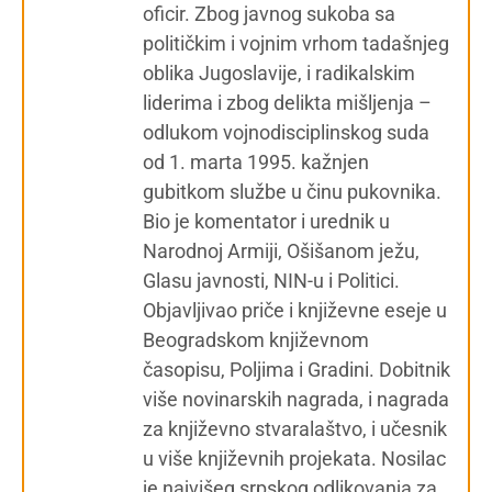
oficir. Zbog javnog sukoba sa
političkim i vojnim vrhom tadašnjeg
oblika Jugoslavije, i radikalskim
liderima i zbog delikta mišljenja –
odlukom vojnodisciplinskog suda
od 1. marta 1995. kažnjen
gubitkom službe u činu pukovnika.
Bio je komentator i urednik u
Narodnoj Armiji, Ošišanom ježu,
Glasu javnosti, NIN-u i Politici.
Objavljivao priče i književne eseje u
Beogradskom književnom
časopisu, Poljima i Gradini. Dobitnik
više novinarskih nagrada, i nagrada
za književno stvaralaštvo, i učesnik
u više književnih projekata. Nosilac
je najvišeg srpskog odlikovanja za