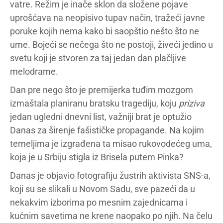
vatre. Režim je inače sklon da složene pojave
uprošćava na neopisivo tupav način, tražeći javne
poruke kojih nema kako bi saopštio nešto što ne
ume. Bojeći se nečega što ne postoji, živeći jedino u
svetu koji je stvoren za taj jedan dan plačljive
melodrame.
Dan pre nego što je premijerka tuđim mozgom
izmaštala planiranu bratsku tragediju, koju
priziva
jedan ugledni dnevni list, važniji brat je optužio
Danas za širenje fašističke propagande. Na kojim
temeljima je izgrađena ta misao rukovodećeg uma,
koja je u Srbiju stigla iz Brisela putem Pinka?
Danas je objavio fotografiju žustrih aktivista SNS-a,
koji su se slikali u Novom Sadu, sve pazeći da u
nekakvim izborima po mesnim zajednicama i
kućnim savetima ne krene naopako po njih. Na čelu