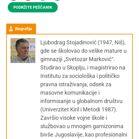
PODRŽITE PEŠČANIK
Biografija
Ljubodrag Stojadinović (1947, Niš),
gde se školovao do velike mature u
gimnaziji „Svetozar Marković“.
Studirao u Skoplju, i magistrirao na
Institutu za sociološka i političko
pravna istraživanja, odsek za
masovne komunikacije i
informisanje u globalnom društvu
(Univerzitet Kiril i Metodi 1987).
Završio visoke vojne škole i
službovao u mnogim garnizonima
bivše Jugoslavije, kao profesionalni