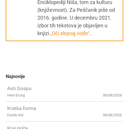
Enciklopediji Niša, tom za kulturu
(književnost). Za Peščanik piše od
2016. godine. U decembru 2021.
izbor tih tekstova je objavljen u
knjizi
„Oči slepog vođe“
.
Najnovije
Asti Gospu
Heni Erceg
08/08/2026
Kratka forma
Danilo Kiš
08/08/2026
Kraj priče