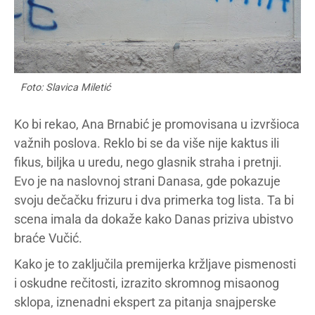
Foto: Slavica Miletić
Ko bi rekao, Ana Brnabić je promovisana u izvršioca
važnih poslova. Reklo bi se da više nije kaktus ili
fikus, biljka u uredu, nego glasnik straha i pretnji.
Evo je na naslovnoj strani Danasa, gde pokazuje
svoju dečačku frizuru i dva primerka tog lista. Ta bi
scena imala da dokaže kako Danas priziva ubistvo
braće Vučić.
Kako je to zaključila premijerka kržljave pismenosti
i oskudne rečitosti, izrazito skromnog misaonog
sklopa, iznenadni ekspert za pitanja snajperske