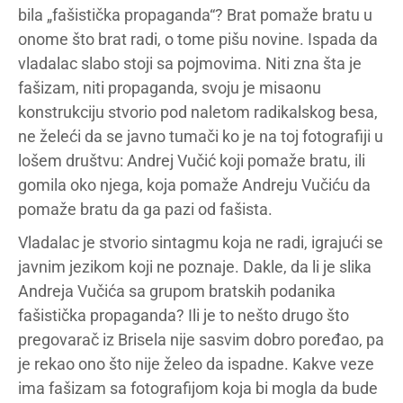
bila „fašistička propaganda“? Brat pomaže bratu u
onome što brat radi, o tome pišu novine. Ispada da
vladalac slabo stoji sa pojmovima. Niti zna šta je
fašizam, niti propaganda, svoju je misaonu
konstrukciju stvorio pod naletom radikalskog besa,
ne želeći da se javno tumači ko je na toj fotografiji u
lošem društvu: Andrej Vučić koji pomaže bratu, ili
gomila oko njega, koja pomaže Andreju Vučiću da
pomaže bratu da ga pazi od fašista.
Vladalac je stvorio sintagmu koja ne radi, igrajući se
javnim jezikom koji ne poznaje. Dakle, da li je slika
Andreja Vučića sa grupom bratskih podanika
fašistička propaganda? Ili je to nešto drugo što
pregovarač iz Brisela nije sasvim dobro poređao, pa
je rekao ono što nije želeo da ispadne. Kakve veze
ima fašizam sa fotografijom koja bi mogla da bude