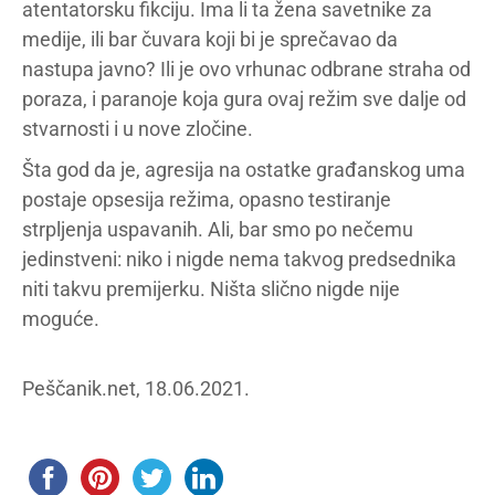
atentatorsku fikciju. Ima li ta žena savetnike za
medije, ili bar čuvara koji bi je sprečavao da
nastupa javno? Ili je ovo vrhunac odbrane straha od
poraza, i paranoje koja gura ovaj režim sve dalje od
stvarnosti i u nove zločine.
Šta god da je, agresija na ostatke građanskog uma
postaje opsesija režima, opasno testiranje
strpljenja uspavanih. Ali, bar smo po nečemu
jedinstveni: niko i nigde nema takvog predsednika
niti takvu premijerku. Ništa slično nigde nije
moguće.
Peščanik.net, 18.06.2021.