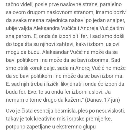
tačno videli, posle prve naslovne strane, paralelno
sa ovom drugom naslovnom stranom, imamo poziv
da svaka mesna zajednica nabavi po jedan snajper,
ubije valjda Aleksandra Vučića i Andreja Vučića tim
snajperom. E, onda će izbori biti fer. I sad smo došli
do toga šta su njihovi zahtevi, kakvi izborni uslovi
mogu da budu. Aleksandar Vučić ne može da se
bavi politikom i ne može da se bavi izborima. Sad
smo otišli korak dalje, sada ni Andrej Vučić ne može
da se bavi politikom i ne može da se bavi izborima.
E, sad njih treba i fizički likvidirati i onda će izbori da
budu fer. Evo, to su onda fer izborni uslovi. Ja
nemam o tome drugo da kažem.“ (Danas, 17 jun)
Ovo je čista esencija besmisla, ples po nesuvislosti,
takav je tok kreativne misli srpske premijerke,
potpuno zapetljane u ekstremno glupu