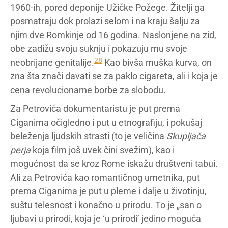
1960-ih, pored deponije Užičke Požege. Žitelji ga
posmatraju dok prolazi selom i na kraju šalju za
njim dve Romkinje od 16 godina. Naslonjene na zid,
obe zadižu svoju suknju i pokazuju mu svoje
28
neobrijane genitalije.
Kao bivša muška kurva, on
zna šta znači davati se za paklo cigareta, ali i koja je
cena revolucionarne borbe za slobodu.
Za Petrovića dokumentaristu je put prema
Ciganima očigledno i put u etnografiju, i pokušaj
beleženja ljudskih strasti (to je veličina
Skupljača
perja
koja film još uvek čini svežim), kao i
mogućnost da se kroz Rome iskažu društveni tabui.
Ali za Petrovića kao romantičnog umetnika, put
prema Ciganima je put u pleme i dalje u životinju,
suštu telesnost i konačno u prirodu. To je „san o
ljubavi u prirodi, koja je ‘u prirodi’ jedino moguća