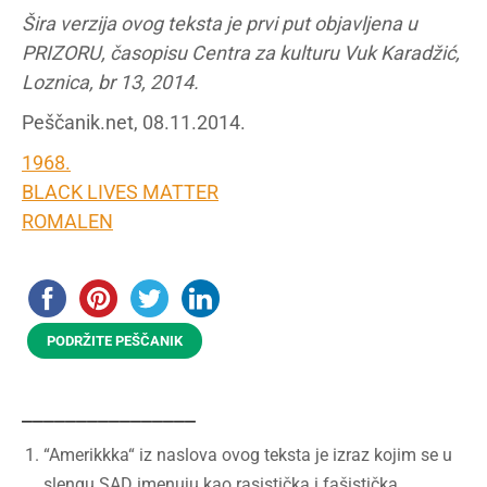
Šira verzija ovog teksta je prvi put objavljena u
PRIZORU, časopisu Centra za kulturu Vuk Karadžić,
Loznica, br 13, 2014.
Peščanik.net, 08.11.2014.
1968.
BLACK LIVES MATTER
ROMALEN
PODRŽITE PEŠČANIK
________________
“Amerikkka“ iz naslova ovog teksta je izraz kojim se u
slengu SAD imenuju kao rasistička i fašistička