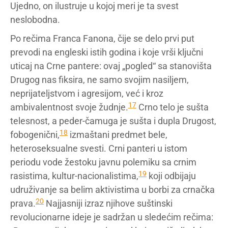
Ujedno, on ilustruje u kojoj meri je ta svest
neslobodna.
Po rečima Franca Fanona, čije se delo prvi put
prevodi na engleski istih godina i koje vrši ključni
uticaj na Crne pantere: ovaj „pogled“ sa stanovišta
Drugog nas fiksira, ne samo svojim nasiljem,
neprijateljstvom i agresijom, već i kroz
17
ambivalentnost svoje žudnje.
Crno telo je sušta
telesnost, a peder-čamuga je sušta i dupla Drugost,
18
fobogenični,
izmaštani predmet bele,
heteroseksualne svesti. Crni panteri u istom
periodu vode žestoku javnu polemiku sa crnim
19
rasistima, kultur-nacionalistima,
koji odbijaju
udruživanje sa belim aktivistima u borbi za crnačka
20
prava.
Najjasniji izraz njihove suštinski
revolucionarne ideje je sadržan u sledećim rečima: