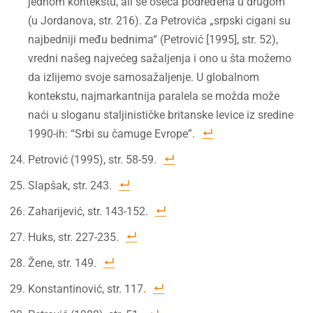
jednom kontekstu, ali se oseća podređena u drugom“
(u Jordanova, str. 216). Za Petrovića „srpski cigani su
najbedniji među bednima“ (Petrović [1995], str. 52),
vredni našeg najvećeg sažaljenja i ono u šta možemo
da izlijemo svoje samosažaljenje. U globalnom
kontekstu, najmarkantnija paralela se možda može
naći u sloganu staljinističke britanske levice iz sredine
1990-ih: “Srbi su čamuge Evrope”.
Petrović (1995), str. 58-59.
Slapšak, str. 243.
Zaharijević, str. 143-152.
Huks, str. 227-235.
Žene, str. 149.
Konstantinović, str. 117.