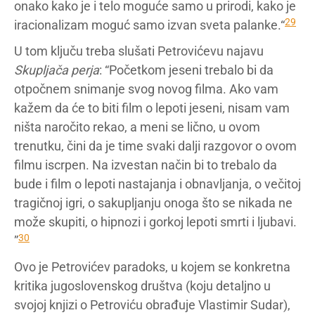
onako kako je i telo moguće samo u prirodi, kako je
29
iracionalizam moguć samo izvan sveta palanke.“
U tom ključu treba slušati Petrovićevu najavu
Skupljača perja
: “Početkom jeseni trebalo bi da
otpočnem snimanje svog novog filma. Ako vam
kažem da će to biti film o lepoti jeseni, nisam vam
ništa naročito rekao, a meni se lično, u ovom
trenutku, čini da je time svaki dalji razgovor o ovom
filmu iscrpen. Na izvestan način bi to trebalo da
bude i film o lepoti nastajanja i obnavljanja, o večitoj
tragičnoj igri, o sakupljanju onoga što se nikada ne
može skupiti, o hipnozi i gorkoj lepoti smrti i ljubavi.
30
”
Ovo je Petrovićev paradoks, u kojem se konkretna
kritika jugoslovenskog društva (koju detaljno u
svojoj knjizi o Petroviću obrađuje Vlastimir Sudar),