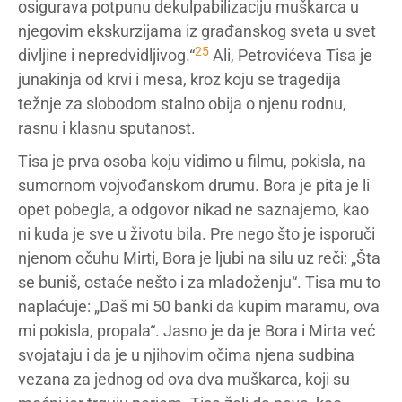
osigurava potpunu dekulpabilizaciju muškarca u
njegovim ekskurzijama iz građanskog sveta u svet
25
divljine i nepredvidljivog.“
Ali, Petrovićeva Tisa je
junakinja od krvi i mesa, kroz koju se tragedija
težnje za slobodom stalno obija o njenu rodnu,
rasnu i klasnu sputanost.
Tisa je prva osoba koju vidimo u filmu, pokisla, na
sumornom vojvođanskom drumu. Bora je pita je li
opet pobegla, a odgovor nikad ne saznajemo, kao
ni kuda je sve u životu bila. Pre nego što je isporuči
njenom očuhu Mirti, Bora je ljubi na silu uz reči: „Šta
se buniš, ostaće nešto i za mladoženju“. Tisa mu to
naplaćuje: „Daš mi 50 banki da kupim maramu, ova
mi pokisla, propala“. Jasno je da je Bora i Mirta već
svojataju i da je u njihovim očima njena sudbina
vezana za jednog od ova dva muškarca, koji su