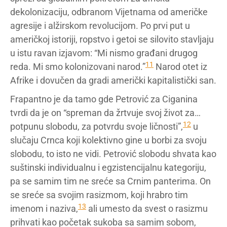
dekolonizaciju, odbranom Vijetnama od američke
agresije i alžirskom revolucijom. Po prvi put u
američkoj istoriji, ropstvo i getoi se silovito stavljaju
u istu ravan izjavom: “Mi nismo građani drugog
11
reda. Mi smo kolonizovani narod.”
Narod otet iz
Afrike i dovučen da gradi američki kapitalistički san.
Frapantno je da tamo gde Petrović za Ciganina
tvrdi da je on “spreman da žrtvuje svoj život za…
12
potpunu slobodu, za potvrdu svoje ličnosti”,
u
slučaju Crnca koji kolektivno gine u borbi za svoju
slobodu, to isto ne vidi. Petrović slobodu shvata kao
suštinski individualnu i egzistencijalnu kategoriju,
pa se samim tim ne sreće sa Crnim panterima. On
se sreće sa svojim rasizmom, koji hrabro tim
13
imenom i naziva,
ali umesto da svest o rasizmu
prihvati kao početak sukoba sa samim sobom,