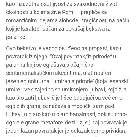
kao i izuzetna osetljivost za svakodnevni život i
okolnosti u kojima žive Romi – prepliće sa
romantičnim idejama slobode i tragičnosti na način
koji je karakterističan za pokušaj bekstva iz
palanke.
Ovo bekstvo je večno osuđeno na propast, kao i
povratak iz njega: “Ovaj povratak,“iz prirode“ u
palanku koji se oglašava s očajničko-
sentimentalističkim akcentima, u atmosferi
jesenjeg nokturna, ‘umiranja prirode’ (koja jesenski
umire uvek zajedno sa umiranjem ljubavi, koja žuti
kao što žuti ljubav, čije lišće padajući sa već crno
ogolelih grana, označava simbolički sam pad
ljubavi, u blato kao u blato banalnosti, dok su crno-
ogolele grane metafore ‘deziluzije’), taj povratak je
jedan lažan povratak jer je odlazak samo prividan: