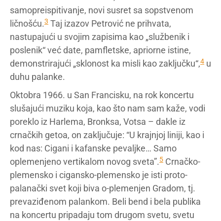
samopreispitivanje, novi susret sa sopstvenom
3
ličnošću.
Taj izazov Petrović ne prihvata,
nastupajući u svojim zapisima kao „službenik i
poslenik“ već date, pamfletske, apriorne istine,
4
demonstrirajući „sklonost ka misli kao zaključku“,
u
duhu palanke.
Oktobra 1966. u San Francisku, na rok koncertu
slušajući muziku koja, kao što nam sam kaže, vodi
poreklo iz Harlema, Bronksa, Votsa – dakle iz
crnačkih getoa, on zaključuje: “U krajnjoj liniji, kao i
kod nas: Cigani i kafanske pevaljke… Samo
5
oplemenjeno vertikalom novog sveta”.
Crnačko-
plemensko i cigansko-plemensko je isti proto-
palanački svet koji biva o-plemenjen Gradom, tj.
prevaziđenom palankom. Beli bend i bela publika
na koncertu pripadaju tom drugom svetu, svetu