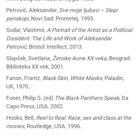
Petrović, Aleksandar,
Sve moje ljubavi – Slepi
periskopi
, Novi Sad: Prometej, 1995.
Sudar, Vlastimir,
A Portrait of the Artist as a Political
Dissident: The Life and Work of Aleksandar
Petrović
, Bristol: Intellect, 2013.
Slapšak, Svetlana,
Ženske ikone XX veka
, Beograd:
Biblioteka XX vek, 2001.
Fanon, Frantz,
Black Skin, White Masks
, Paladin,
UK, 1970.
Foner, Philip S. (ed)
The Black Panthers Speak
, Da
Capo Press, USA, 2002.
Hooks, Bell,
Reel to Real: Race, sex and class at the
movies
, Routledge, USA, 1996.