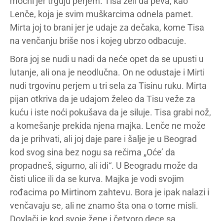
moćni jer trguju perjem. Tisa želi da peva, kao
Lenče, koja je svim muškarcima odnela pamet.
Mirta joj to brani jer je udaje za dečaka, kome Tisa
na venčanju briše nos i kojeg ubrzo odbacuje.
Bora joj se nudi u nadi da neće opet da se upusti u
lutanje, ali ona je neodlučna. On ne odustaje i Mirti
nudi trgovinu perjem u tri sela za Tisinu ruku. Mirta
pijan otkriva da je udajom želeo da Tisu veže za
kuću i iste noći pokušava da je siluje. Tisa grabi nož,
a komešanje prekida njena majka. Lenče ne može
da je prihvati, ali joj daje pare i šalje je u Beograd
kod svog sina bez nogu sa rečima „Oće’ da
propadneš, sigurno, ali idi“. U Beogradu može da
čisti ulice ili da se kurva. Majka je vodi svojim
rođacima po Mirtinom zahtevu. Bora je ipak nalazi i
venčavaju se, ali ne znamo šta ona o tome misli.
Dovlači je kod svoje žene i četvoro dece sa