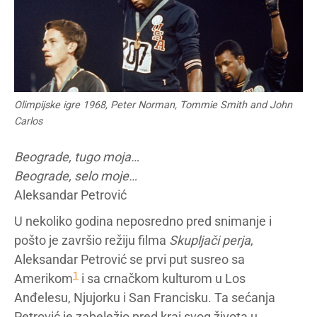
Olimpijske igre 1968, Peter Norman, Tommie Smith and John
Carlos
Beograde, tugo moja…
Beograde, selo moje…
Aleksandar Petrović
U nekoliko godina neposredno pred snimanje i
pošto je završio režiju filma
Skupljači perja
,
Aleksandar Petrović se prvi put susreo sa
1
Amerikom
i sa crnačkom kulturom u Los
Anđelesu, Njujorku i San Francisku. Ta sećanja
Petrović je zabeležio pred kraj svog života u