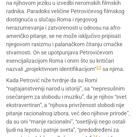
na njihovom jeziku u izvedbi neromskih filmskih
radnika. Paradoks veličine Petrovićevog filmskog
dostignuća u slučaju Roma i njegovog
nerazumevanja i zatvorenosti u odnosu na afro-
američko pitanje, se ne može isključivo pripisati
njegovom rasizmu i palanačkom čitanju crnačke
stvarnosti. On se upotpunjava Petrovićevom
esencijalizacijom Roma i onim što su kritičari
23
nazvali „projektivnom identifikacijom“
sa njima.
Kada Petrović niže tvrdnje da su Romi
“najtajanstveniji narod u istoriji”, sa “nepresušnim
osećanjem za slobodu i muziku”, da je njihov “svet
ekstravertiran”, a “njihova privrženost slobodi nije
pitanje racionalnog izbora, već deo njihove prirode”,
da su oni “manje racionalni”, “osetljiviji nego ostali
ljudi na lepotu i patnje sveta”, “predodređeni za
24