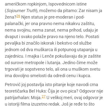
američkom ropkinjom, Ispovednicom istine
(
Sojourner Truth
), možemo da pitamo: Zar nisam ja
26
žena?
Njen status je pre-moderan i pod-
palanački, jer ona pravno nema nikakvu zaštitu,
nema svojinu, nema zanat, nema prihod, udaju je
dvaput i svako polaže pravo na njeno telo. Postati
pevaljka bi značilo iskorak i bekstvo od službe
jednom od dva muškarca ili potpunog utapanja u
zajednicu. I majka i Lenče pokušavaju da je zaštite
od surove metropole i lutanja. Jedino čime može
trgovati je sopstveno telo, ali ona u muškom svetu
ima dovoljno smelosti da odredi cenu i kupca.
Petrović joj postavlja isto pitanje koje navodi crna
teoretičarka Bel Huks: Čija je ovo pica? Odgovor nije
27
patrijarhalan: Moja.
U velikoj meri, ovaj odgovor je
u istoriji filma izuzetno redak. Još je ređe to što