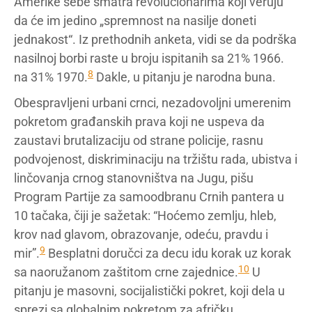
Amerike sebe smatra revolucionarima koji veruju
da će im jedino „spremnost na nasilje doneti
jednakost“. Iz prethodnih anketa, vidi se da podrška
nasilnoj borbi raste u broju ispitanih sa 21% 1966.
8
na 31% 1970.
Dakle, u pitanju je narodna buna.
Obespravljeni urbani crnci, nezadovoljni umerenim
pokretom građanskih prava koji ne uspeva da
zaustavi brutalizaciju od strane policije, rasnu
podvojenost, diskriminaciju na tržištu rada, ubistva i
linčovanja crnog stanovništva na Jugu, pišu
Program Partije za samoodbranu Crnih pantera u
10 tačaka, čiji je sažetak: “Hoćemo zemlju, hleb,
krov nad glavom, obrazovanje, odeću, pravdu i
9
mir”.
Besplatni doručci za decu idu korak uz korak
10
sa naoružanom zaštitom crne zajednice.
U
pitanju je masovni, socijalistički pokret, koji dela u
sprezi sa globalnim pokretom za afričku