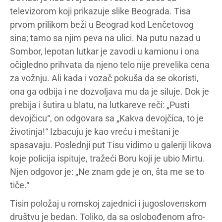
televizorom koji prikazuje slike Beograda. Tisa
prvom prilikom beži u Beograd kod Lenčetovog
sina; tamo sa njim peva na ulici. Na putu nazad u
Sombor, lepotan lutkar je zavodi u kamionu i ona
očigledno prihvata da njeno telo nije prevelika cena
za vožnju. Ali kada i vozač pokuša da se okoristi,
ona ga odbija i ne dozvoljava mu da je siluje. Dok je
prebija i šutira u blatu, na lutkareve reči: „Pusti
devojčicu“, on odgovara sa „Kakva devojčica, to je
životinja!“ Izbacuju je kao vreću i meštani je
spasavaju. Poslednji put Tisu vidimo u galeriji likova
koje policija ispituje, tražeći Boru koji je ubio Mirtu.
Njen odgovor je: „Ne znam gde je on, šta me se to
tiče.“
Tisin položaj u romskoj zajednici i jugoslovenskom
društvu je bedan. Toliko, da sa oslobođenom afro-