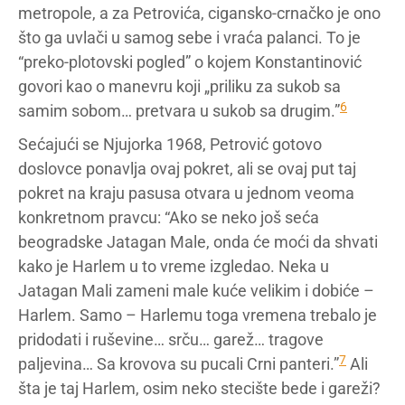
metropole, a za Petrovića, cigansko-crnačko je ono
što ga uvlači u samog sebe i vraća palanci. To je
“preko-plotovski pogled” o kojem Konstantinović
govori kao o manevru koji „priliku za sukob sa
6
samim sobom… pretvara u sukob sa drugim.”
Sećajući se Njujorka 1968, Petrović gotovo
doslovce ponavlja ovaj pokret, ali se ovaj put taj
pokret na kraju pasusa otvara u jednom veoma
konkretnom pravcu: “Ako se neko još seća
beogradske Jatagan Male, onda će moći da shvati
kako je Harlem u to vreme izgledao. Neka u
Jatagan Mali zameni male kuće velikim i dobiće –
Harlem. Samo – Harlemu toga vremena trebalo je
pridodati i ruševine… srču… garež… tragove
7
paljevina… Sa krovova su pucali Crni panteri.”
Ali
šta je taj Harlem, osim neko stecište bede i gareži?