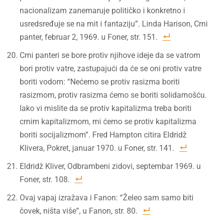
nacionalizam zanemaruje političko i konkretno i
usredsređuje se na mit i fantaziju”. Linda Harison, Crni
panter, februar 2, 1969. u Foner, str. 151.
Crni panteri se bore protiv njihove ideje da se vatrom
bori protiv vatre, zastupajući da će se oni protiv vatre
boriti vodom: “Nećemo se protiv rasizma boriti
rasizmom, protiv rasizma ćemo se boriti solidarnošću.
Iako vi mislite da se protiv kapitalizma treba boriti
crnim kapitalizmom, mi ćemo se protiv kapitalizma
boriti socijalizmom”. Fred Hampton citira Eldridž
Klivera, Pokret, januar 1970. u Foner, str. 141.
Eldridž Kliver, Odbrambeni zidovi, septembar 1969. u
Foner, str. 108.
Ovaj vapaj izražava i Fanon: “Želeo sam samo biti
čovek, ništa više”, u Fanon, str. 80.