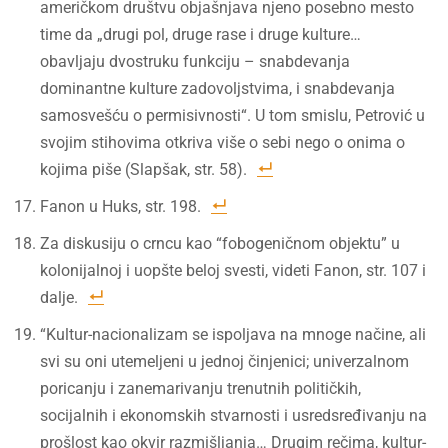
američkom društvu objašnjava njeno posebno mesto
time da „drugi pol, druge rase i druge kulture…
obavljaju dvostruku funkciju – snabdevanja
dominantne kulture zadovoljstvima, i snabdevanja
samosvešću o permisivnosti“. U tom smislu, Petrović u
svojim stihovima otkriva više o sebi nego o onima o
kojima piše (Slapšak, str. 58).
Fanon u Huks, str. 198.
Za diskusiju o crncu kao “fobogeničnom objektu” u
kolonijalnoj i uopšte beloj svesti, videti Fanon, str. 107 i
dalje.
“Kultur-nacionalizam se ispoljava na mnoge načine, ali
svi su oni utemeljeni u jednoj činjenici; univerzalnom
poricanju i zanemarivanju trenutnih političkih,
socijalnih i ekonomskih stvarnosti i usredsređivanju na
prošlost kao okvir razmišljanja… Drugim rečima, kultur-