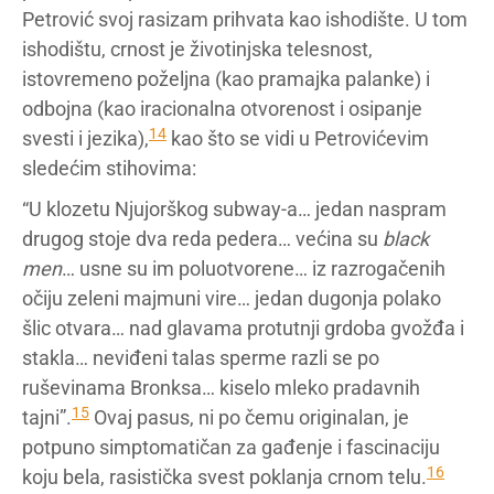
Petrović svoj rasizam prihvata kao ishodište. U tom
ishodištu, crnost je životinjska telesnost,
istovremeno poželjna (kao pramajka palanke) i
odbojna (kao iracionalna otvorenost i osipanje
14
svesti i jezika),
kao što se vidi u Petrovićevim
sledećim stihovima:
“U klozetu Njujorškog subway-a… jedan naspram
drugog stoje dva reda pedera… većina su
black
men
… usne su im poluotvorene… iz razrogačenih
očiju zeleni majmuni vire… jedan dugonja polako
šlic otvara… nad glavama protutnji grdoba gvožđa i
stakla… neviđeni talas sperme razli se po
ruševinama Bronksa… kiselo mleko pradavnih
15
tajni”.
Ovaj pasus, ni po čemu originalan, je
potpuno simptomatičan za gađenje i fascinaciju
16
koju bela, rasistička svest poklanja crnom telu.