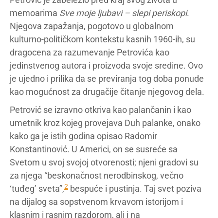
memoarima
Sve moje ljubavi – slepi periskopi
.
Njegova zapažanja, pogotovo u globalnom
kulturno-političkom kontekstu kasnih 1960-ih, su
dragocena za razumevanje Petrovića kao
jedinstvenog autora i proizvoda svoje sredine. Ovo
je ujedno i prilika da se previranja tog doba ponude
kao mogućnost za drugačije čitanje njegovog dela.
Petrović se izravno otkriva kao palančanin i kao
umetnik kroz kojeg provejava Duh palanke, onako
kako ga je istih godina opisao Radomir
Konstantinović. U Americi, on se susreće sa
Svetom u svoj svojoj otvorenosti; njeni gradovi su
za njega “beskonačnost nerodbinskog, večno
2
‘tuđeg’ sveta”,
bespuće i pustinja. Taj svet poziva
na dijalog sa sopstvenom krvavom istorijom i
klasnim i rasnim razdorom, ali i na