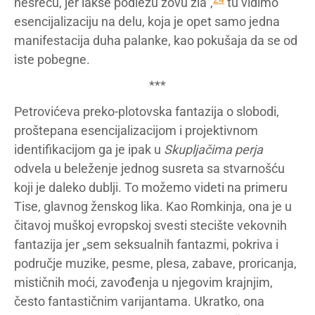
nesreću, jer lakše podležu zovu zla”,
tu vidimo
esencijalizaciju na delu, koja je opet samo jedna
manifestacija duha palanke, kao pokušaja da se od
iste pobegne.
***
Petrovićeva preko-plotovska fantazija o slobodi,
proštepana esencijalizacijom i projektivnom
identifikacijom ga je ipak u
Skupljačima perja
odvela u beleženje jednog susreta sa stvarnošću
koji je daleko dublji. To možemo videti na primeru
Tise, glavnog ženskog lika. Kao Romkinja, ona je u
čitavoj muškoj evropskoj svesti stecište vekovnih
fantazija jer „sem seksualnih fantazmi, pokriva i
područje muzike, pesme, plesa, zabave, proricanja,
mističnih moći, zavođenja u njegovim krajnjim,
često fantastičnim varijantama. Ukratko, ona