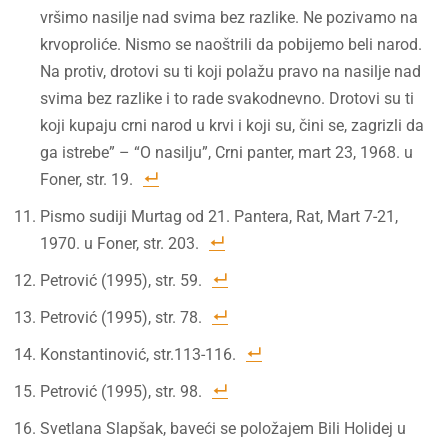
vršimo nasilje nad svima bez razlike. Ne pozivamo na
krvoproliće. Nismo se naoštrili da pobijemo beli narod.
Na protiv, drotovi su ti koji polažu pravo na nasilje nad
svima bez razlike i to rade svakodnevno. Drotovi su ti
koji kupaju crni narod u krvi i koji su, čini se, zagrizli da
ga istrebe” – “O nasilju”, Crni panter, mart 23, 1968. u
Foner, str. 19.
Pismo sudiji Murtag od 21. Pantera, Rat, Mart 7-21,
1970. u Foner, str. 203.
Petrović (1995), str. 59.
Petrović (1995), str. 78.
Konstantinović, str.113-116.
Petrović (1995), str. 98.
Svetlana Slapšak, baveći se položajem Bili Holidej u