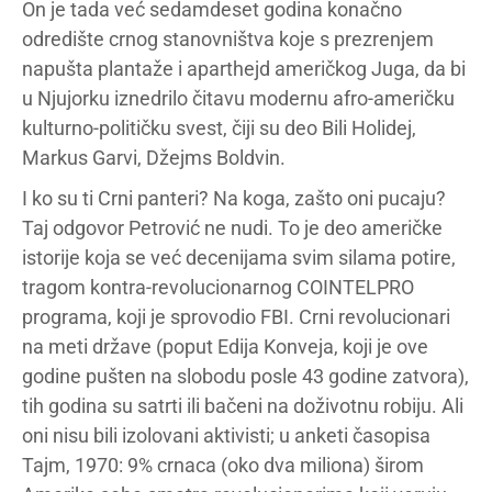
On je tada već sedamdeset godina konačno
odredište crnog stanovništva koje s prezrenjem
napušta plantaže i aparthejd američkog Juga, da bi
u Njujorku iznedrilo čitavu modernu afro-američku
kulturno-političku svest, čiji su deo Bili Holidej,
Markus Garvi, Džejms Boldvin.
I ko su ti Crni panteri? Na koga, zašto oni pucaju?
Taj odgovor Petrović ne nudi. To je deo američke
istorije koja se već decenijama svim silama potire,
tragom kontra-revolucionarnog COINTELPRO
programa, koji je sprovodio FBI. Crni revolucionari
na meti države (poput Edija Konveja, koji je ove
godine pušten na slobodu posle 43 godine zatvora),
tih godina su satrti ili bačeni na doživotnu robiju. Ali
oni nisu bili izolovani aktivisti; u anketi časopisa
Tajm, 1970: 9% crnaca (oko dva miliona) širom