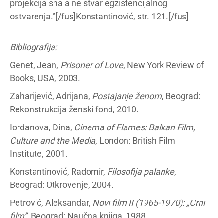
projekcija sna a ne stvar egzistencijalnog
ostvarenja.”[/fus]Konstantinović, str. 121.[/fus]
Bibliografija:
Genet, Jean,
Prisoner of Love
, New York Review of
Books, USA, 2003.
Zaharijević, Adrijana,
Postajanje ženom
, Beograd:
Rekonstrukcija ženski fond, 2010.
Iordanova, Dina,
Cinema of Flames: Balkan Film,
Culture and the Media
, London: British Film
Institute, 2001.
Konstantinović, Radomir,
Filosofija palanke
,
Beograd: Otkrovenje, 2004.
Petrović, Aleksandar,
Novi film II (1965-1970): „Crni
film”
, Beograd: Naučna knjiga, 1988.