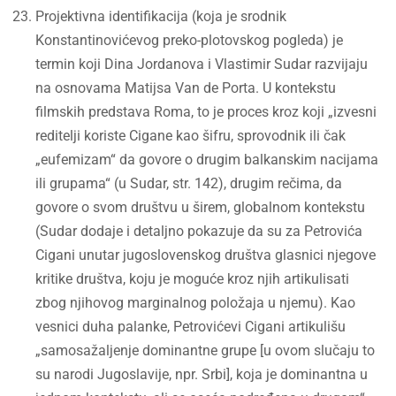
Projektivna identifikacija (koja je srodnik
Konstantinovićevog preko-plotovskog pogleda) je
termin koji Dina Jordanova i Vlastimir Sudar razvijaju
na osnovama Matijsa Van de Porta. U kontekstu
filmskih predstava Roma, to je proces kroz koji „izvesni
reditelji koriste Cigane kao šifru, sprovodnik ili čak
„eufemizam“ da govore o drugim balkanskim nacijama
ili grupama“ (u Sudar, str. 142), drugim rečima, da
govore o svom društvu u širem, globalnom kontekstu
(Sudar dodaje i detaljno pokazuje da su za Petrovića
Cigani unutar jugoslovenskog društva glasnici njegove
kritike društva, koju je moguće kroz njih artikulisati
zbog njihovog marginalnog položaja u njemu). Kao
vesnici duha palanke, Petrovićevi Cigani artikulišu
„samosažaljenje dominantne grupe [u ovom slučaju to
su narodi Jugoslavije, npr. Srbi], koja je dominantna u