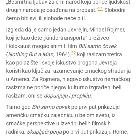
„Besmrtna ljubav za crni narod koja poriče ljudskost
21
drugih naroda je osuđena na propast.“
Slobodni
ćemo biti svi, ili slobode neće biti.
Izgleda da je samo jedan Jevrejin, Mihael Rojmer,
koji je kao dete „kindertransporta“ preživeo
Holokaust mogao snimiti film
Biti samo čovek
22
(
Nothing But a Man
, 1964),
koji rasizam tretira
kao polazište i svoje iskustvo progona Jevreja
koristi kao ključ za razumevanje crnačkog stradanja
u Americi. Za Rojmera, njegovo iskustvo nemačkog
rasizma ne poriče njegov kulturno izgrađeni beli
rasizam, oni se
dopunjuju i prepliću
.
Tamo gde
Biti samo čovek
po prvi put prikazuje
američku crnačku zajednicu u belom svetu, iz
crnačke perspektive u izvedbi belih filmskih
radnika,
Skupljači perja
po prvi put prikazuju Rome,