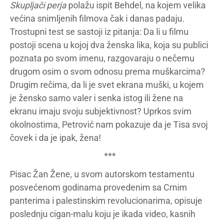
Skupljači perja
polažu ispit Behdel, na kojem velika
većina snimljenih filmova čak i danas padaju.
Trostupni test se sastoji iz pitanja: Da li u filmu
postoji scena u kojoj dva ženska lika, koja su publici
poznata po svom imenu, razgovaraju o nečemu
drugom osim o svom odnosu prema muškarcima?
Drugim rečima, da li je svet ekrana muški, u kojem
je žensko samo valer i senka istog ili žene na
ekranu imaju svoju subjektivnost? Uprkos svim
okolnostima, Petrović nam pokazuje da je Tisa svoj
čovek i da je ipak, žena!
***
Pisac Žan Žene, u svom autorskom testamentu
posvećenom godinama provedenim sa Crnim
panterima i palestinskim revolucionarima, opisuje
poslednju cigan-malu koju je ikada video, kasnih