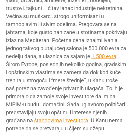
vlasti, državnici, arhitekte, inženjeri, hotelijeri,
trustovi, tajkuni – čitav lanac industrije nekretnina.
Većina su muškarci, strogo uniformisani u
tamnoplavim ili sivim odelima. Pregovara se na
jahtama, koje gusto nanizane u stotinama pokrivaju
izlaz na Mediteran. Početna cena iznajmljivanja
jednog takvog plutajućeg salona je 500.000 evra za
nedelju dana, a ulaznica za sajam je
1.500 evra
.
Širom Evrope, poslednjih nekoliko godina, gradskim
i opštinskim vlastima se zamera da dok kod kuće
treniraju strogoću i “mere štednje”, u Kanu troše
naš porez na zavođenje privatnih ulagača. To ih je
primoralo da zamole svoje investitore da im na
MIPIM-u budu i domaćini. Sada uglavnom političari
predstavljaju svoju opštinu i interese njenih
građana na
štandovima investitora
. U Kanu nema
potrebe da se pretvaraju u čijem su džepu.