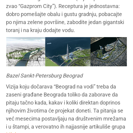
zvao “Gazprom City”). Receptura je jednostavna:
dobro pomešajte obalu i gustu gradnju, pobacajte
po njima zelene površine, zabodite jedan gigantski
toranj i na kraju dodajte vodu.
Bazel Sankt-Petersburg Beograd
Vizija koju dočarava “Beograd na vodi” treba da
zaseni građane Beograda toliko da zaborave da
pitaju tačno kada, kakav i koliki direktan doprinos
njihovim životima će projekat doneti. Ta pitanja se
već mesecima postavljaju na društvenim mrežama
i u štampi, a verovatno ih najjasnije artikuliše grupa