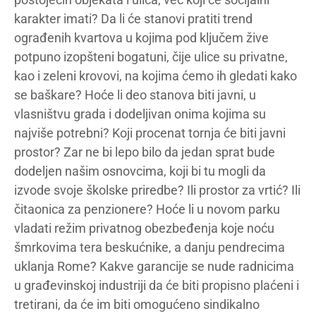
karakter imati? Da li će stanovi pratiti trend
ograđenih kvartova u kojima pod ključem žive
potpuno izopšteni bogatuni, čije ulice su privatne,
kao i zeleni krovovi, na kojima ćemo ih gledati kako
se baškare? Hoće li deo stanova biti javni, u
vlasništvu grada i dodeljivan onima kojima su
najviše potrebni? Koji procenat tornja će biti javni
prostor? Zar ne bi lepo bilo da jedan sprat bude
dodeljen našim osnovcima, koji bi tu mogli da
izvode svoje školske priredbe? Ili prostor za vrtić? Ili
čitaonica za penzionere? Hoće li u novom parku
vladati režim privatnog obezbeđenja koje noću
šmrkovima tera beskućnike, a danju pendrecima
uklanja Rome? Kakve garancije se nude radnicima
u građevinskoj industriji da će biti propisno plaćeni i
tretirani, da će im biti omogućeno sindikalno