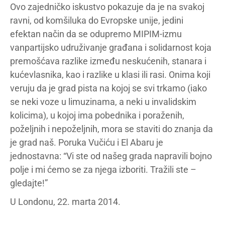
Ovo zajedničko iskustvo pokazuje da je na svakoj
ravni, od komšiluka do Evropske unije, jedini
efektan način da se odupremo MIPIM-izmu
vanpartijsko udruživanje građana i solidarnost koja
premošćava razlike između neskućenih, stanara i
kućevlasnika, kao i razlike u klasi ili rasi. Onima koji
veruju da je grad pista na kojoj se svi trkamo (iako
se neki voze u limuzinama, a neki u invalidskim
kolicima), u kojoj ima pobednika i poraženih,
poželjnih i nepoželjnih, mora se staviti do znanja da
je grad naš. Poruka Vučiću i El Abaru je
jednostavna: “Vi ste od našeg grada napravili bojno
polje i mi ćemo se za njega izboriti. Tražili ste –
gledajte!”
U Londonu, 22. marta 2014.