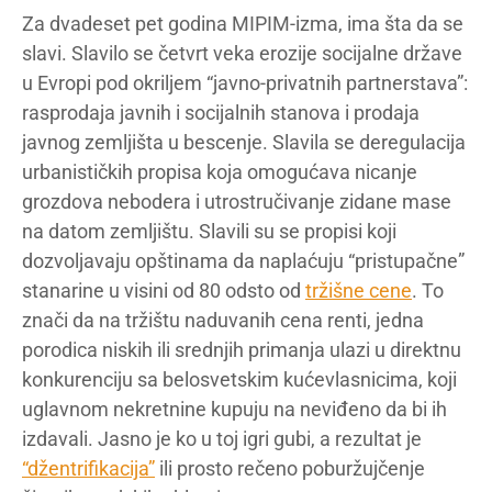
Za dvadeset pet godina MIPIM-izma, ima šta da se
slavi. Slavilo se četvrt veka erozije socijalne države
u Evropi pod okriljem “javno-privatnih partnerstava”:
rasprodaja javnih i socijalnih stanova i prodaja
javnog zemljišta u bescenje. Slavila se deregulacija
urbanističkih propisa koja omogućava nicanje
grozdova nebodera i utrostručivanje zidane mase
na datom zemljištu. Slavili su se propisi koji
dozvoljavaju opštinama da naplaćuju “pristupačne”
stanarine u visini od 80 odsto od
tržišne cene
. To
znači da na tržištu naduvanih cena renti, jedna
porodica niskih ili srednjih primanja ulazi u direktnu
konkurenciju sa belosvetskim kućevlasnicima, koji
uglavnom nekretnine kupuju na neviđeno da bi ih
izdavali. Jasno je ko u toj igri gubi, a rezultat je
“džentrifikacija”
ili prosto rečeno poburžujčenje