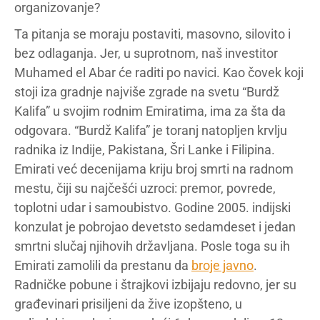
organizovanje?
Ta pitanja se moraju postaviti, masovno, silovito i
bez odlaganja. Jer, u suprotnom, naš investitor
Muhamed el Abar će raditi po navici. Kao čovek koji
stoji iza gradnje najviše zgrade na svetu “Burdž
Kalifa” u svojim rodnim Emiratima, ima za šta da
odgovara. “Burdž Kalifa” je toranj natopljen krvlju
radnika iz Indije, Pakistana, Šri Lanke i Filipina.
Emirati već decenijama kriju broj smrti na radnom
mestu, čiji su najčešći uzroci: premor, povrede,
toplotni udar i samoubistvo. Godine 2005. indijski
konzulat je pobrojao devetsto sedamdeset i jedan
smrtni slučaj njihovih državljana. Posle toga su ih
Emirati zamolili da prestanu da
broje javno
.
Radničke pobune i štrajkovi izbijaju redovno, jer su
građevinari prisiljeni da žive izopšteno, u