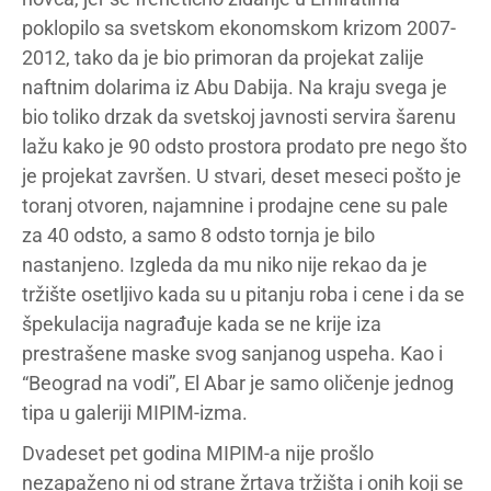
poklopilo sa svetskom ekonomskom krizom 2007-
2012, tako da je bio primoran da projekat zalije
naftnim dolarima iz Abu Dabija. Na kraju svega je
bio toliko drzak da svetskoj javnosti servira šarenu
lažu kako je 90 odsto prostora prodato pre nego što
je projekat završen. U stvari, deset meseci pošto je
toranj otvoren, najamnine i prodajne cene su pale
za 40 odsto, a samo 8 odsto tornja je bilo
nastanjeno. Izgleda da mu niko nije rekao da je
tržište osetljivo kada su u pitanju roba i cene i da se
špekulacija nagrađuje kada se ne krije iza
prestrašene maske svog sanjanog uspeha. Kao i
“Beograd na vodi”, El Abar je samo oličenje jednog
tipa u galeriji MIPIM-izma.
Dvadeset pet godina MIPIM-a nije prošlo
nezapaženo ni od strane žrtava tržišta i onih koji se