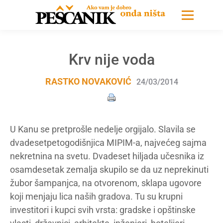
Krv nije voda
RASTKO NOVAKOVIĆ
24/03/2014
U Kanu se pretprošle nedelje orgijalo. Slavila se
dvadesetpetogodišnjica MIPIM-a, najvećeg sajma
nekretnina na svetu. Dvadeset hiljada učesnika iz
osamdesetak zemalja skupilo se da uz neprekinuti
žubor šampanjca, na otvorenom, sklapa ugovore
koji menjaju lica naših gradova. Tu su krupni
investitori i kupci svih vrsta: gradske i opštinske