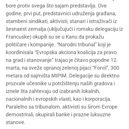
bore protiv svega što sajam predstavlja. Ove
godine, prvi put, predstavnici udruženja građana,
stambeni sindikati, aktivisti, stanari i istraživači iz
šesnaest zemalja (uključujući i romsku delegaciju iz
Francuske) okupili su se u Kanu da prokažu
političare i kompanije. “Narodni tribunal” koji je
koordinisala “Evropska akciona koalicija za pravo
na grad i stanovanje” trajao je čitavo popodne 12.
marta, na sveže opranoj zelenoj pijaci “Forvil”, 300
metara od sajmišta MIPIM. Delegacije su direktno
prozvale učesnike u potržištenju naših gradova i
iznele šta zahtevaju od izabranih lokalnih,
nacionalnih i evropskih vlasti, kao i korporacija.
Paralelno sa tribunalom, aktivisti su širom Evrope
demostrirali, okupirali banke i prazne luksuzne
stanove.