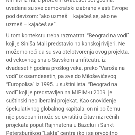
uvedene su sve demokratski izabrane vlasti Evrope
pod devizom: “ako uzmeš – kajaćeš se, ako ne
uzmeš – kajaćeš se”.
U tom kontekstu treba razmatrati “Beograd na vodi”
koji je Siniša Mali predstavio na kanskoj rivijeri. Ne
možemo reći da su sva otelotvorenja ovog projekta,
od vekovnog sna o Savskom amfiteatru iz
dvadesetih godina prošlog veka, preko “Varoša na
vodi” iz osamdesetih, pa sve do Miloševićevog
“Europolisa” iz 1995. u suštini ista. “Beograd na
vodi” koji je predstavljen na MIPIM-u 2009. je
suštinski neoliberalni projekat. Kao snoviđenje
špekulativnog globalnog kapitala, on ni po čemu
nije poseban i može se uvrstiti u čitav niz rečnih
projekata poput Rajnhatena u Bazelu ili Sankt-
Petersburškog “Lakta” centra (koji se prvobitno