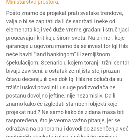
Ministarstvo prostora
.
Pošto znamo da projekat prati svetske trendove,
valjalo bi se zapitati da li će sadržati i neke od
elemenata koji već duže vreme građani i stručnjaci
proučavaju i kritikuju širom sveta. Na primer: koje
garancije u ugovoru imamo da se investitor Igl Hils
neće baviti “land bankingom” ili zemljišnom
špekulacijom. Scenario u kojem toranj i tržni centar
bivaju završeni, a ostatak zemljišta stoji prazan
čitavu deceniju ili dve dok Igl Hils ne odluči da su
tržišni uslovi povoljni i usluge podizvođača ne
postanu dovoljno jeftine, nije nezamisliv. Da li
znamo kako će izgledati stambeni objekti koje
projekat nudi? Ne samo kako će zidana masa biti
raspoređena, što je veoma važno pitanje, jer se
odražava na panoramu i dovodi do zasenčenja već
postojećih objekata i ulica, već koji će socijalni