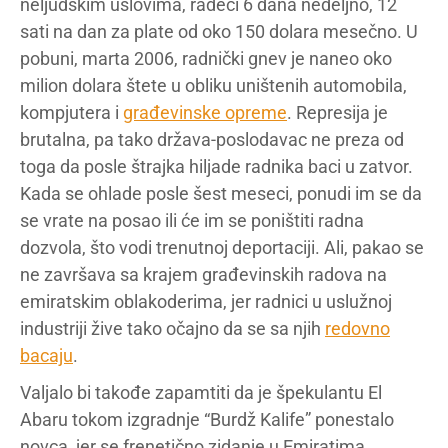
neljudskim uslovima, radeći 6 dana nedeljno, 12
sati na dan za plate od oko 150 dolara mesečno. U
pobuni, marta 2006, radnički gnev je naneo oko
milion dolara štete u obliku uništenih automobila,
kompjutera i
građevinske opreme
. Represija je
brutalna, pa tako država-poslodavac ne preza od
toga da posle štrajka hiljade radnika baci u zatvor.
Kada se ohlade posle šest meseci, ponudi im se da
se vrate na posao ili će im se poništiti radna
dozvola, što vodi trenutnoj deportaciji. Ali, pakao se
ne završava sa krajem građevinskih radova na
emiratskim oblakoderima, jer radnici u uslužnoj
industriji žive tako očajno da se sa njih
redovno
bacaju
.
Valjalo bi takođe zapamtiti da je špekulantu El
Abaru tokom izgradnje “Burdž Kalife” ponestalo
novca, jer se frenetično zidanje u Emiratima