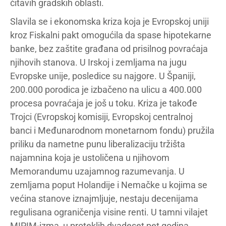
čitavih gradskih oblasti.
Slavila se i ekonomska kriza koja je Evropskoj uniji
kroz Fiskalni pakt omogućila da spase hipotekarne
banke, bez zaštite građana od prisilnog povraćaja
njihovih stanova. U Irskoj i zemljama na jugu
Evropske unije, posledice su najgore. U Španiji,
200.000 porodica je izbačeno na ulicu a 400.000
procesa povraćaja je još u toku. Kriza je takođe
Trojci (Evropskoj komisiji, Evropskoj centralnoj
banci i Međunarodnom monetarnom fondu) pružila
priliku da nametne punu liberalizaciju tržišta
najamnina koja je ustoličena u njihovom
Memorandumu uzajamnog razumevanja. U
zemljama poput Holandije i Nemačke u kojima se
većina stanove iznajmljuje, nestaju decenijama
regulisana ograničenja visine renti. U tamni vilajet
MIPIM-izma, u proteklih dvadeset pet godina,