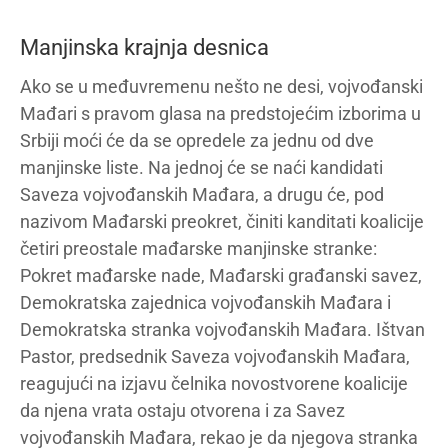
Manjinska krajnja desnica
Ako se u međuvremenu nešto ne desi, vojvođanski
Mađari s pravom glasa na predstojećim izborima u
Srbiji moći će da se opredele za jednu od dve
manjinske liste. Na jednoj će se naći kandidati
Saveza vojvođanskih Mađara, a drugu će, pod
nazivom Mađarski preokret, činiti kanditati koalicije
četiri preostale mađarske manjinske stranke:
Pokret mađarske nade, Mađarski građanski savez,
Demokratska zajednica vojvođanskih Mađara i
Demokratska stranka vojvođanskih Mađara. Ištvan
Pastor, predsednik Saveza vojvođanskih Mađara,
reagujući na izjavu čelnika novostvorene koalicije
da njena vrata ostaju otvorena i za Savez
vojvođanskih Mađara, rekao je da njegova stranka