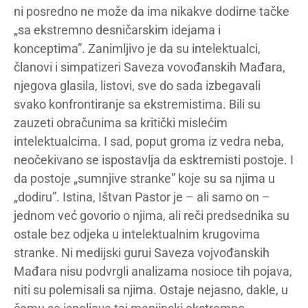
ni posredno ne može da ima nikakve dodirne tačke
„sa ekstremno desničarskim idejama i
konceptima”. Zanimljivo je da su intelektualci,
članovi i simpatizeri Saveza vovođanskih Mađara,
njegova glasila, listovi, sve do sada izbegavali
svako konfrontiranje sa ekstremistima. Bili su
zauzeti obračunima sa kritički mislećim
intelektualcima. I sad, poput groma iz vedra neba,
neočekivano se ispostavlja da esktremisti postoje. I
da postoje „sumnjive stranke” koje su sa njima u
„dodiru”. Istina, Ištvan Pastor je – ali samo on –
jednom već govorio o njima, ali reči predsednika su
ostale bez odjeka u intelektualnim krugovima
stranke. Ni medijski gurui Saveza vojvođanskih
Mađara nisu podvrgli analizama nosioce tih pojava,
niti su polemisali sa njima. Ostaje nejasno, dakle, u