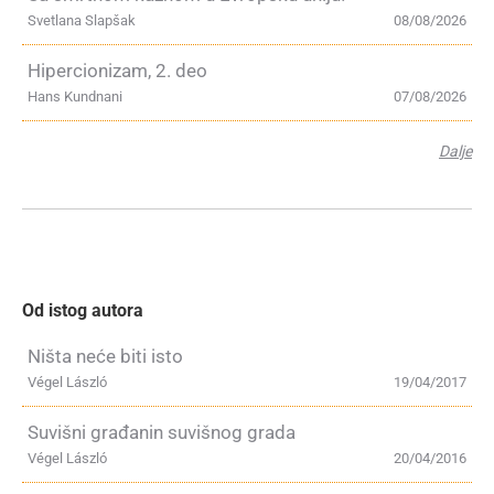
Svetlana Slapšak
08/08/2026
Hipercionizam, 2. deo
Hans Kundnani
07/08/2026
Dalje
Od istog autora
Ništa neće biti isto
Végel László
19/04/2017
Suvišni građanin suvišnog grada
Végel László
20/04/2016