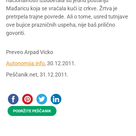
nacionalnosti izbubetala su jednu postariju
Mađaricu koja se vraćala kući iz crkve. Žrtva je
pretrpela trajne povrede. Ali o tome, usred tutnjave
ove bujice prazničnih uspeha, nije baš prilično
govoriti.
Preveo Arpad Vicko
Autonomija.info
, 30.12.2011.
Peščanik.net, 31.12.2011.
PODRŽITE PEŠČANIK