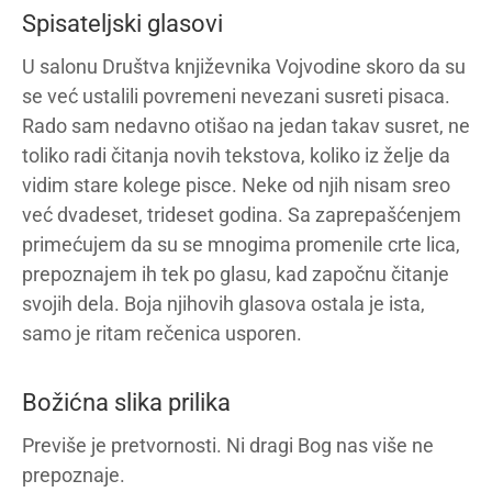
Spisateljski glasovi
U salonu Društva književnika Vojvodine skoro da su
se već ustalili povremeni nevezani susreti pisaca.
Rado sam nedavno otišao na jedan takav susret, ne
toliko radi čitanja novih tekstova, koliko iz želje da
vidim stare kolege pisce. Neke od njih nisam sreo
već dvadeset, trideset godina. Sa zaprepašćenjem
primećujem da su se mnogima promenile crte lica,
prepoznajem ih tek po glasu, kad započnu čitanje
svojih dela. Boja njihovih glasova ostala je ista,
samo je ritam rečenica usporen.
Božićna slika prilika
Previše je pretvornosti. Ni dragi Bog nas više ne
prepoznaje.