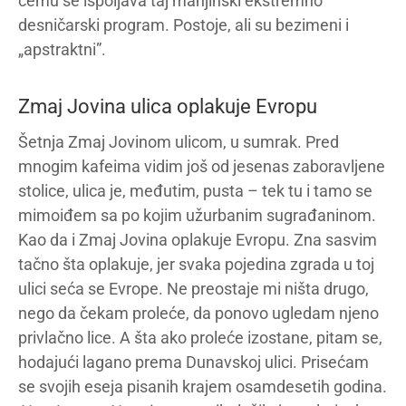
čemu se ispoljava taj manjinski ekstremno
desničarski program. Postoje, ali su bezimeni i
„apstraktni”.
Zmaj Jovina ulica oplakuje Evropu
Šetnja Zmaj Jovinom ulicom, u sumrak. Pred
mnogim kafeima vidim još od jesenas zaboravljene
stolice, ulica je, međutim, pusta – tek tu i tamo se
mimoiđem sa po kojim užurbanim sugrađaninom.
Kao da i Zmaj Jovina oplakuje Evropu. Zna sasvim
tačno šta oplakuje, jer svaka pojedina zgrada u toj
ulici seća se Evrope. Ne preostaje mi ništa drugo,
nego da čekam proleće, da ponovo ugledam njeno
privlačno lice. A šta ako proleće izostane, pitam se,
hodajući lagano prema Dunavskoj ulici. Prisećam
se svojih eseja pisanih krajem osamdesetih godina.