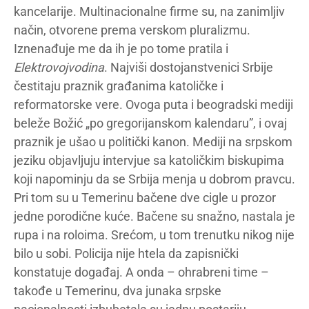
kancelarije. Multinacionalne firme su, na zanimljiv
način, otvorene prema verskom pluralizmu.
Iznenađuje me da ih je po tome pratila i
Elektrovojvodina
. Najviši dostojanstvenici Srbije
čestitaju praznik građanima katoličke i
reformatorske vere. Ovoga puta i beogradski mediji
beleže Božić „po gregorijanskom kalendaru”, i ovaj
praznik je ušao u politički kanon. Mediji na srpskom
jeziku objavljuju intervjue sa katoličkim biskupima
koji napominju da se Srbija menja u dobrom pravcu.
Pri tom su u Temerinu bačene dve cigle u prozor
jedne porodične kuće. Bačene su snažno, nastala je
rupa i na roloima. Srećom, u tom trenutku nikog nije
bilo u sobi. Policija nije htela da zapisnički
konstatuje događaj. A onda – ohrabreni time –
takođe u Temerinu, dva junaka srpske