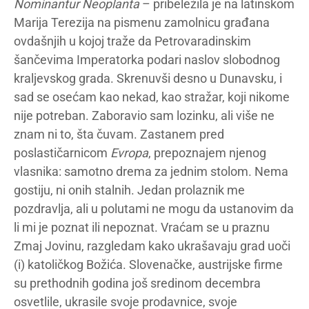
Nominantur Neoplanta
– pribeležila je na latinskom
Marija Terezija na pismenu zamolnicu građana
ovdašnjih u kojoj traže da Petrovaradinskim
šančevima Imperatorka podari naslov slobodnog
kraljevskog grada. Skrenuvši desno u Dunavsku, i
sad se osećam kao nekad, kao stražar, koji nikome
nije potreban. Zaboravio sam lozinku, ali više ne
znam ni to, šta čuvam. Zastanem pred
poslastičarnicom
Evropa
, prepoznajem njenog
vlasnika: samotno drema za jednim stolom. Nema
gostiju, ni onih stalnih. Jedan prolaznik me
pozdravlja, ali u polutami ne mogu da ustanovim da
li mi je poznat ili nepoznat. Vraćam se u praznu
Zmaj Jovinu, razgledam kako ukrašavaju grad uoči
(i) katoličkog Božića. Slovenačke, austrijske firme
su prethodnih godina još sredinom decembra
osvetlile, ukrasile svoje prodavnice, svoje