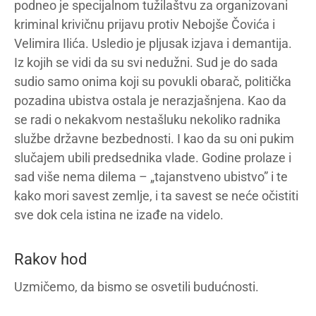
podneo je specijalnom tužilaštvu za organizovani
kriminal krivičnu prijavu protiv Nebojše Čovića i
Velimira Ilića. Usledio je pljusak izjava i demantija.
Iz kojih se vidi da su svi nedužni. Sud je do sada
sudio samo onima koji su povukli obarač, politička
pozadina ubistva ostala je nerazjašnjena. Kao da
se radi o nekakvom nestašluku nekoliko radnika
službe državne bezbednosti. I kao da su oni pukim
slučajem ubili predsednika vlade. Godine prolaze i
sad više nema dilema – „tajanstveno ubistvo” i te
kako mori savest zemlje, i ta savest se neće očistiti
sve dok cela istina ne izađe na videlo.
Rakov hod
Uzmičemo, da bismo se osvetili budućnosti.