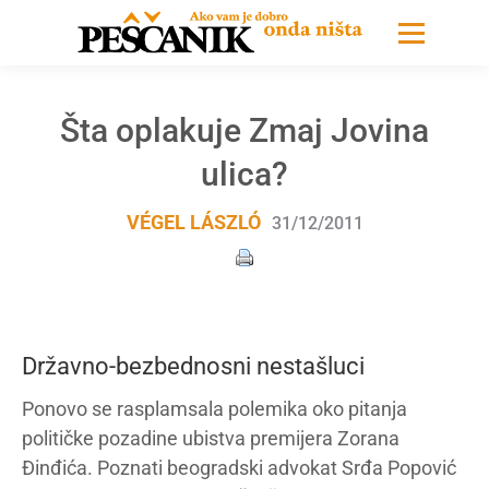
Šta oplakuje Zmaj Jovina
ulica?
VÉGEL LÁSZLÓ
31/12/2011
Državno-bezbednosni nestašluci
Ponovo se rasplamsala polemika oko pitanja
političke pozadine ubistva premijera Zorana
Đinđića. Poznati beogradski advokat Srđa Popović