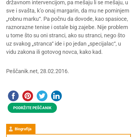
državnom intervencijom, pa mešaju li se mešaju, u
sve i svašta, k’o onaj margarin, da mu ne pominjem
„robnu marku“. Pa počnu da dovode, kao spasioce,
raznorazne tenise i ostale big zajebe. Nije problem
u tome što su oni stranci, ako su stranci, nego što
uz svakog „stranca“ ide i po jedan „specijalac“, u
vidu zakona ili gotovog novca, kako kad.
Peščanik.net, 28.02.2016.
PODRŽITE PEŠČANIK
Biografija