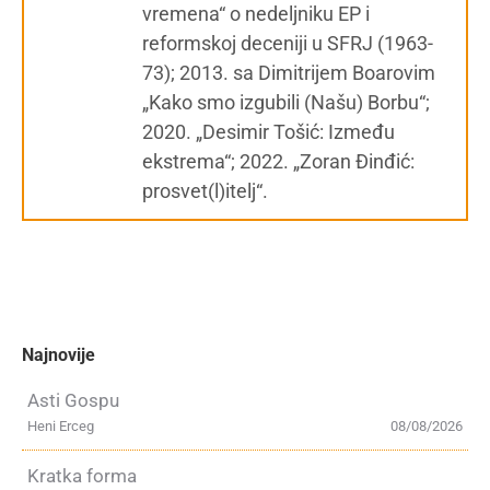
vremena“ o nedeljniku EP i
reformskoj deceniji u SFRJ (1963-
73); 2013. sa Dimitrijem Boarovim
„Kako smo izgubili (Našu) Borbu“;
2020. „Desimir Tošić: Između
ekstrema“; 2022. „Zoran Đinđić:
prosvet(l)itelj“.
Najnovije
Asti Gospu
Heni Erceg
08/08/2026
Kratka forma