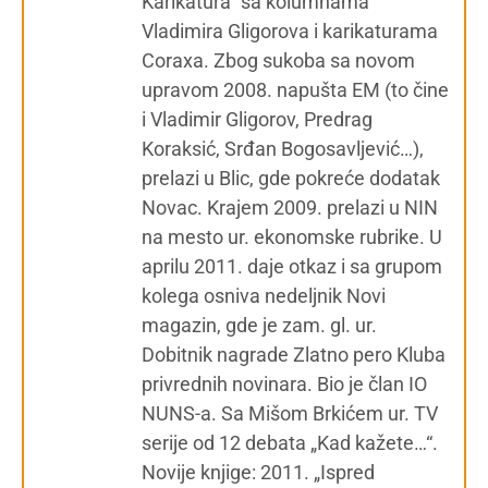
Karikatura“ sa kolumnama
Vladimira Gligorova i karikaturama
Coraxa. Zbog sukoba sa novom
upravom 2008. napušta EM (to čine
i Vladimir Gligorov, Predrag
Koraksić, Srđan Bogosavljević…),
prelazi u Blic, gde pokreće dodatak
Novac. Krajem 2009. prelazi u NIN
na mesto ur. ekonomske rubrike. U
aprilu 2011. daje otkaz i sa grupom
kolega osniva nedeljnik Novi
magazin, gde je zam. gl. ur.
Dobitnik nagrade Zlatno pero Kluba
privrednih novinara. Bio je član IO
NUNS-a. Sa Mišom Brkićem ur. TV
serije od 12 debata „Kad kažete…“.
Novije knjige: 2011. „Ispred