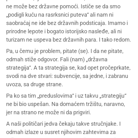
ne može bez državne pomoći. Ističe se da smo
„podigli kuću na rasrksnici puteva“ ali nam ni
saobraćaj ne ide bez državnih podsticaja. Imamo i
prirodne lepote i bogato istorijsko nasleđe, ali ni
turizam ne uspeva bez državnih para. I tako redom.
Pa, u čemu je problem, pitate (se). I da ne pitate,
odmah stiže odgovor. Fali (nam) „državna
strategija“. A ta strategija se, kad opet pročeprkate,
svodi na dve stvari: subvencije, sa jedne, i zabranu
uvoza, sa druge strane.
Pa ko sa tim „preduslovima“ i uz takvu „strategiju“
ne bi bio uspešan. Na domaćem tržištu, naravno,
jer na strano ne može ni da prigviri.
A naši političari jedva čekaju takve stručnjake. I
odmah izlaze u susret njihovim zahtevima za