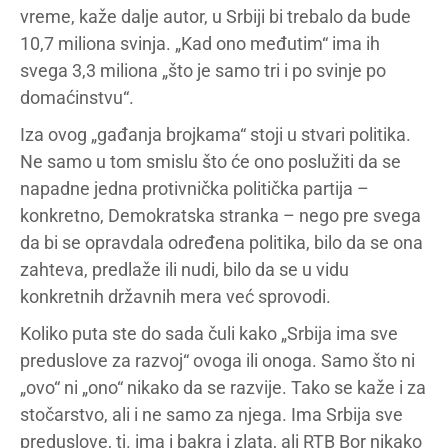
vreme, kaže dalje autor, u Srbiji bi trebalo da bude
10,7 miliona svinja. „Kad ono međutim“ ima ih
svega 3,3 miliona „što je samo tri i po svinje po
domaćinstvu“.
Iza ovog „gađanja brojkama“ stoji u stvari politika.
Ne samo u tom smislu što će ono poslužiti da se
napadne jedna protivnička politička partija –
konkretno, Demokratska stranka – nego pre svega
da bi se opravdala određena politika, bilo da se ona
zahteva, predlaže ili nudi, bilo da se u vidu
konkretnih državnih mera već sprovodi.
Koliko puta ste do sada čuli kako „Srbija ima sve
preduslove za razvoj“ ovoga ili onoga. Samo što ni
„ovo“ ni „ono“ nikako da se razvije. Tako se kaže i za
stočarstvo, ali i ne samo za njega. Ima Srbija sve
preduslove, tj. ima i bakra i zlata, ali RTB Bor nikako