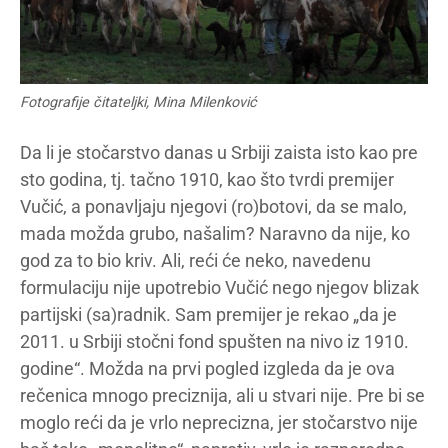
Fotografije čitateljki, Mina Milenković
Da li je stočarstvo danas u Srbiji zaista isto kao pre
sto godina, tj. tačno 1910, kao što tvrdi premijer
Vučić, a ponavljaju njegovi (ro)botovi, da se malo,
mada možda grubo, našalim? Naravno da nije, ko
god za to bio kriv. Ali, reći će neko, navedenu
formulaciju nije upotrebio Vučić nego njegov blizak
partijski (sa)radnik. Sam premijer je rekao „da je
2011. u Srbiji stočni fond spušten na nivo iz 1910.
godine“. Možda na prvi pogled izgleda da je ova
rečenica mnogo preciznija, ali u stvari nije. Pre bi se
moglo reći da je vrlo neprecizna, jer stočarstvo nije