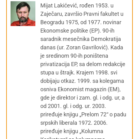
Mijat Lakićević, rođen 1953. u
Zaječaru, završio Pravni fakultet u
Beogradu 1975, od 1977. novinar
Ekonomske politike (EP). 90-ih
saradnik mesečnika Demokratija
danas (ur. Zoran Gavrilović). Kada
je sredinom 90-ih poništena
privatizacija EP, sa delom redakcije
stupa u štrajk. Krajem 1998. svi
dobijaju otkaz. 1999. sa kolegama
osniva Ekonomist magazin (EM),
gde je direktor i zam. gl. i odg. ur, a
od 2001. gl. i odg. ur. 2003.
priređuje knjigu „Prelom 72“ o padu
srpskih liberala 1972. 2006.
priređuje knjigu „Kolumna