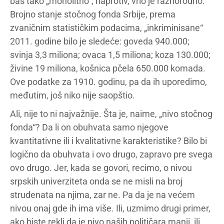
baš tako „monolitno“, naprotiv, vrlo je raznorodno.
Brojno stanje stočnog fonda Srbije, prema
zvaničnim statističkim podacima, „inkriminisane“
2011. godine bilo je sledeće: goveda 940.000;
svinja 3,3 miliona; ovaca 1,5 miliona; koza 130.000;
živine 19 miliona, košnica pčela 650.000 komada.
Ove podatke za 1910. godinu, pa da ih uporedimo,
međutim, još niko nije saopštio.
Ali, nije to ni najvažnije. Šta je, naime, „nivo stočnog
fonda“? Da li on obuhvata samo njegove
kvantitativne ili i kvalitativne karakteristike? Bilo bi
logično da obuhvata i ovo drugo, zapravo pre svega
ovo drugo. Jer, kada se govori, recimo, o nivou
srpskih univerziteta onda se ne misli na broj
strudenata na njima, zar ne. Pa da je na većem
nivou onaj gde ih ima više. Ili, uzmimo drugi primer,
ako biste rekli da je nivo naših političara manji, ili