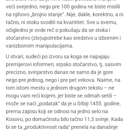
veći svejedno, nego pre 100 godina ne biste mislili
na njihovo „brojno stanje“. Nije, dakle, korektno, a ni
tačno, ni stoku svoditi na kvantitet. Sve u svemu,
očigledno je ovde reč o pokušaju da se stoka i
stočarstvo (zlo)upotrebe kao sredstvo u izbornim i
vanizbornim manipulacijama.
U stvari, sudeći po izvoru sa koga se napajaju
premijerovi informeri, srpsko stočarstvo, tj. sasvim
precizno, svinjarstvo danas ne samo da je gore
nego pre jednog, nego i pre pet vekova. Naime, na
tom istom mestu u jednom drugom tekstu – ne
mogu vam reći kojem, jer biste se odmah setili –
može se naći „podatak“ da je u Srbiji 1455. godine,
prema zapisu koji se odnosi na jedno selo na
Kosovu, po domaćinstu bilo tačno 11,3 svinje. Kada
bi se ta „produktivnost rada“ prenela na današnje