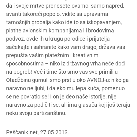
da i svoje mrtve prenesete ovamo, samo napred,
avanti takoreći popolo, vidite sa upravama
tamošnjih grobalja kako ide to sa iskopavanjem,
platite avionskim kompanijama ili brodovima
podvoz, ovde ih u krugu porodice i prijatelja
sačekajte i sahranite kako vam drago, država vas
prepušta vašim platežnim i kreativnim
sposobnostima – niko iz državnog vrha neće doći
na pogreb! Već i time što smo vas sve primili u
Otadžbinu gurnuli smo prst u oko AVNOJ-u: niko ga
naravno ne ljubi, i daleko mu lepa kuća, pomenuo
se ne povratio se! I on je deo naše istorije, nije
naravno za podičiti se, ali ima glasača koji još teraju
neku svoju partizanštinu.
Peščanik.net, 27.05.2013.