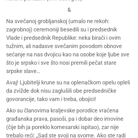
&
Na svečanoj grobljanskoj (umalo ne rekoh:
zagrobnoj) ceremoniji besedili su i predsednik
Vlade i predsednik Republike: neka birači i ovim
tužnim, ali nadasve svečanim povodom obnove
sećanje na nas dvojicu kao na osobe koje ljube sve
što je srpsko i sve što nosi premili pečat stare
srpske slave…
Avaj! Ljubitelji krune su na oplenačkom opelu opleli
da zvižde dok nisu zaglušili obe predsedničke
govorancije, tako vam i treba, obojici!
Ako su članovima kraljevske porodice vraćena
građanska prava, pasoši, pa i dobar deo imovine
(čije bih ja poreklo komesarski ispitao), zar nije
trebalo reći: „Sad ste svoji na svome. Ako ste radi