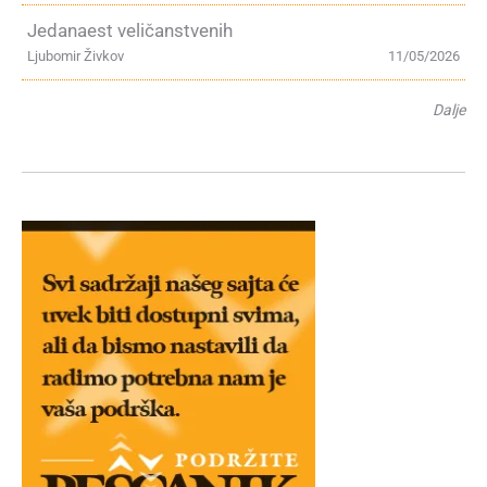
Jedanaest veličanstvenih
Ljubomir Živkov
11/05/2026
Dalje