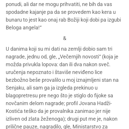
ponudi, ali dar ne mogu prihvatiti, ne bih da vas
spodadne kajanje pa da se provedem kao kera u
bunaru to jest kao onaj rab Božiji koji dobi pa izgubi
Beloga angela!“
&
U danima koji su mi dati na zemlji dobio sam tri
nagrade, jednu od, gle, „Večernjih novosti“ (koja je
možda privukla lopova: dan ili dva nakon sveč.
uručenja nepoznato i štaviše neviđeno lice
bezbožno beše provalilo u moj iznajmljeni stan na
Senjaku, ali sam ga ja izgleda prekinuo u
blagopretresu pre nego što je stiglo do fijoke sa
novčanim delom nagrade; profil Jovana Hadži-
Kostića teško da je provalnika zanimao jer nije
izliven od zlata žeženoga); drugi put me je, nakon
prilične pauze, nagradilo, gle, Ministarstvo za