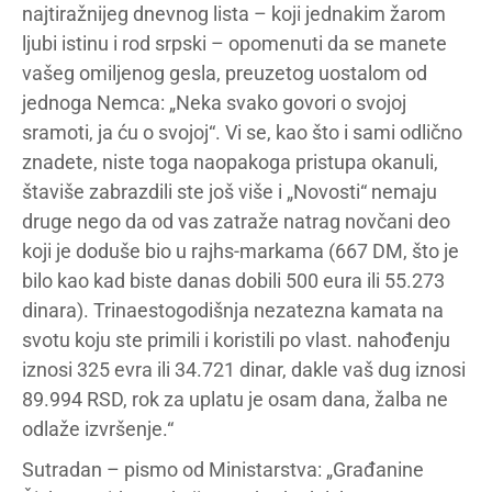
najtiražnijeg dnevnog lista – koji jednakim žarom
ljubi istinu i rod srpski – opomenuti da se manete
vašeg omiljenog gesla, preuzetog uostalom od
jednoga Nemca: „Neka svako govori o svojoj
sramoti, ja ću o svojoj“. Vi se, kao što i sami odlično
znadete, niste toga naopakoga pristupa okanuli,
štaviše zabrazdili ste još više i „Novosti“ nemaju
druge nego da od vas zatraže natrag novčani deo
koji je doduše bio u rajhs-markama (667 DM, što je
bilo kao kad biste danas dobili 500 eura ili 55.273
dinara). Trinaestogodišnja nezatezna kamata na
svotu koju ste primili i koristili po vlast. nahođenju
iznosi 325 evra ili 34.721 dinar, dakle vaš dug iznosi
89.994 RSD, rok za uplatu je osam dana, žalba ne
odlaže izvršenje.“
Sutradan – pismo od Ministarstva: „Građanine