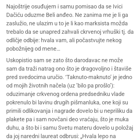
Najoštrije osuđujem i samu pomisao da se Ivici
Dačiću oduzme Beli anđeo. Ne zanima me je li ga
zaslužio, ne ulazim u to je li kao marksista možda
trebalo da se unapred zahvali ckrvenoj vrhuški tj. da
odličje odbije: hvala vam, ali počastvujte nekog
pobožnijeg od mene…
Uskopistio sam se zato što darodavac ne može
sam da traži natrag ono što je dragovoljno i štaviše
pred svedocima uručio. ‘Taknuto-maknuto’ je jedno
od mojih životnih načela (uz ’bilo pa prošlo’):
oduzimanje crkvenog ordena predsedniku vlade
pokrenulo bi lavinu drugih pišmanluka, one koji su
primili odlikovanja i nagrade dovelo bi u nepriliku da
plakete pa i sam novčani deo vraćaju, što je muka
duhu, a što bi i samu Svetu materu dovelo u položaj
da joj naredni laureat odbrusi: „Hvala lepo na