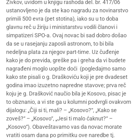
Živkov, uvidom u knjigu rashoda del. br. 417/06
ustanovljeno je da ste kao nagradu za novinarstvo
primili 500 evra (pet stotina), iako su u to doba
glavnu reč u žiriju i ministarstvu vodili članovi i
simpatizeri SPO-a. Ovaj novac bi sad dobro došao
da se u rasejanju zaposli astronom, to bi bila
nedeljna plata za njegov part-time. Uz čuđenje
kako je do previda, greške pa i greha da vi budete
nagrađeni moglo uopšte doći (pogledajmo samo
kako ste pisali o g. Draškoviću koji je pre dvadeset
godina imao izuzetno napredne stavove; prva reč
koju je g. Drašković naučio bila je Kosovo, pisac je
to obznanio, a vi ste ga u kolumni podvrgli ovakvom
dijalogu: „Čiji si ti, mali? – „Kosovo?“, „Kako se
zoveš?“ – „Kosovo“, „Jesi ti malo ćaknut?“ –
„Kosovo“). Obaveštavamo vas da novac morate
vratiti osam dana po primitku ove naredbe tj.