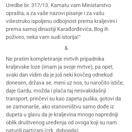
Uredbe br. 317/13. Kamatu vam Ministarstvo
oprašta, a za vaše nazovi pisanje i za vašu
višestruko ispoljenu odbojnost prema kraljevini i
prema samoj dinastiji Karađorđevića, Bog ih
poživeo, neka vam sudi istorija!“
&
Ne pratim kompletiranje mrtvih pripadnika
kraljevske loze (imam ja svoje mrtve), pa opet,
svaki dan vidim da je još neki kovčeg odnekud
donesen, država se, meni uz nos, tu naročito ističe,
daje Gardu, možda i plaća taj nesvakidašnji
transport, prinčevi su kao zapeta puška, gotovi da
se zamonarše, ako stanovništvu samo dođe iz
dupeta u glavu da je kraljevina mnogo napredniji
oblik društvenog uređenja od ovoga koji su nam
naturili partizani (crk. dabogda).