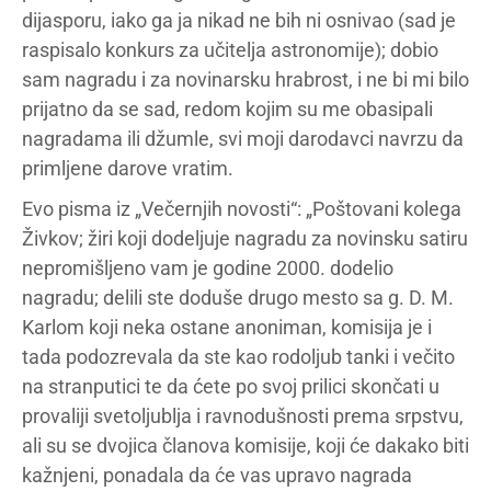
dijasporu, iako ga ja nikad ne bih ni osnivao (sad je
raspisalo konkurs za učitelja astronomije); dobio
sam nagradu i za novinarsku hrabrost, i ne bi mi bilo
prijatno da se sad, redom kojim su me obasipali
nagradama ili džumle, svi moji darodavci navrzu da
primljene darove vratim.
Evo pisma iz „Večernjih novosti“: „Poštovani kolega
Živkov; žiri koji dodeljuje nagradu za novinsku satiru
nepromišljeno vam je godine 2000. dodelio
nagradu; delili ste doduše drugo mesto sa g. D. M.
Karlom koji neka ostane anoniman, komisija je i
tada podozrevala da ste kao rodoljub tanki i večito
na stranputici te da ćete po svoj prilici skončati u
provaliji svetoljublja i ravnodušnosti prema srpstvu,
ali su se dvojica članova komisije, koji će dakako biti
kažnjeni, ponadala da će vas upravo nagrada