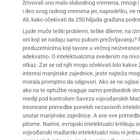
žrtvovali ono malo slobodnog vremena, mnogi i 
i deo svog radnog vremena jer, naposletku, ne m
Ali, kako očekivati da 250 hiljada građana podn
Ljude muče teški problemi, teške dileme, na i
oni koji se nadaju samo pukom preživljavanju? 
preduzetnicima koji tavore u večnoj neizvesnosti
adekvatno. O intelektualcima svedenim na nivo 
otkaz. Zar se od njih mogu očekivati bilo kakve 
interesi manjinske zajednice, jeste najteža mog
morala promptno da odgovori. Ako se ne oglasi 
ako na te optužbe reaguje samo predsednik stra
mediji pod kontrolom Saveza vojvođanskih Mađa
intonirane primedbe ponekih nezavisnih intelekt
unutar manjinske zajednice. A sve ove primedbe s
pitome. Naime, evropski intelektualci kritikuju s
vojvođanski mađarski intelektualci nisu ni jedn