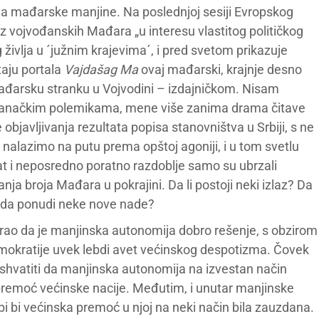
ima mađarske manjine. Na poslednjoj sesiji Evropskog
ez vojvođanskih Mađara „u interesu vlastitog političkog
ivlja u ´južnim krajevima´, i pred svetom prikazuje
taju portala
Vajdašag Ma
ovaj mađarski, krajnje desno
mađarsku stranku u Vojvodini – izdajničkom. Nisam
stranačkim polemikama, mene više zanima drama čitave
bjavljivanja rezultata popisa stanovništva u Srbiji, s ne
lazimo na putu prema opštoj agoniji, i u tom svetlu
at i neposredno poratno razdoblje samo su ubrzali
ja broja Mađara u pokrajini. Da li postoji neki izlaz? Da
a da ponudi neke nove nade?
ao da je manjinska autonomija dobro rešenje, s obzirom
emokratije uvek lebdi avet većinskog despotizma. Čovek
shvatiti da manjinska autonomija na izvestan način
premoć većinske nacije. Međutim, i unutar manjinske
i bi većinska premoć u njoj na neki način bila zauzdana.