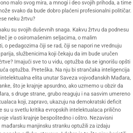
ono malo svog mira, a mnogi i deo svojih prihoda, a time
ože svako da bude dobro plaćeni profesionalni političar.
ese neku žrtvu?
zmaku su svojih duševnih snaga. Kakvu žrtvu da podnesu
Reč je o osiromašenim seljacima, o malim
, o pedagozima čiji se rad, čiji se napori ne vrednuju
parija, službenicima koji čekaju da im bude uručen
žrtve? Imajući sve to u vidu, optužba da se ignorišu opšti
uća optužba. Preteška. Na nju bi strančaka inteligencija
intelektualna elita unutar Saveza vojvođanskih Mađara,
nke, što je krajnje apsurdno, ako uzmemo u obzir da
ra, s druge strane, grubo reaguju i na sasvim umereno
ualaca koji, zapravo, ukazuju na demokratski deficit
u u svetlu kritika evropskih intelektualaca prilično
voje vlasti krajnje bespoštedno i oštro. Nezavisni
u mađarsku manjinsku stranku optužili za izdaju