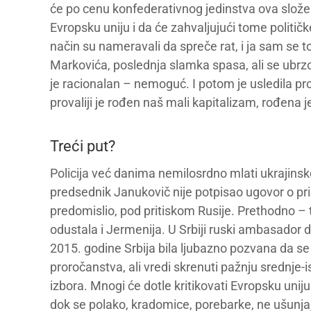
će po cenu konfederativnog jedinstva ova složen
Evropsku uniju i da će zahvaljujući tome politič
način su nameravali da spreče rat, i ja sam se 
Markovića, poslednja slamka spasa, ali se ubrzo 
je racionalan – nemoguć. I potom je usledila prova
provaliji je rođen naš mali kapitalizam, rođena 
Treći put?
Policija već danima nemilosrdno mlati ukrajinsk
predsednik Janukovič nije potpisao ugovor o pri
predomislio, pod pritiskom Rusije. Prethodno –
odustala i Jermenija. U Srbiji ruski ambasador dr
2015. godine Srbija bila ljubazno pozvana da se p
proročanstva, ali vredi skrenuti pažnju srednj
izbora. Mnogi će dotle kritikovati Evropsku unij
dok se polako, kradomice, porebarke, ne ušunjaj