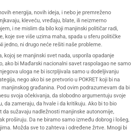
ovih energija, novih ideja, i nebo je premreženo
kavaju, kleveću, vređaju, blate, ili neizmerno
, i ne mislim da bilo koji manjinski političar radi,
 koje sve više uzima maha, spada u sferu političke
Ni jedno, ni drugo neće rešiti naše probleme.
a, kojoj se manjinski svet nada, usporila opadanje
glo, ako bi Mađarski nacionalni savet raspolagao ne samo
njegova uloga ne bi iscrpljivala samo u dodeljivanju
rategija, nego ako bi se pretvorio u POKRET koji bi na
ot manjinskog građanina. Pod ovim podrazumevam da bi
nesu svoja očekivanja, da slobodno argumentuju svoje
u, da zameraju, da hvale i da kritikuju. Ako bi to bio
met da sužavaju nadležnosti manjinske autonomije,
 čak proširuju. Da ne biramo samo između dobrog i lošeg,
njima. Možda sve to zahteva i određene žrtve. Mnogi bi