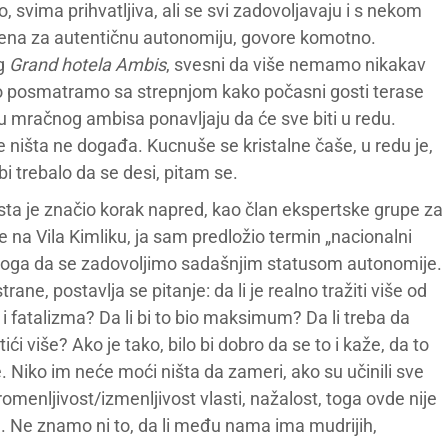
 svima prihvatljiva, ali se svi zadovoljavaju i s nekom
a za autentičnu autonomiju, govore komotno.
og
Grand hotela Ambis
, svesni da više nemamo nikakav
sto posmatramo sa strepnjom kako počasni gosti terase
 mračnog ambisa ponavljaju da će sve biti u redu.
 ništa ne događa. Kucnuše se kristalne čaše, u redu je,
bi trebalo da se desi, pitam se.
sta je značio korak napred, kao član ekspertske grupe za
 na Vila Kimliku, ja sam predložio termin „nacionalni
 razloga da se zadovoljimo sadašnjim statusom autonomije.
trane, postavlja se pitanje: da li je realno tražiti više od
 i fatalizma? Da li bi to bio maksimum? Da li treba da
 više? Ako je tako, bilo bi dobro da se to i kaže, da to
e. Niko im neće moći ništa da zameri, ako su učinili sve
omenljivost/izmenljivost vlasti, nažalost, toga ovde nije
a. Ne znamo ni to, da li među nama ima mudrijih,