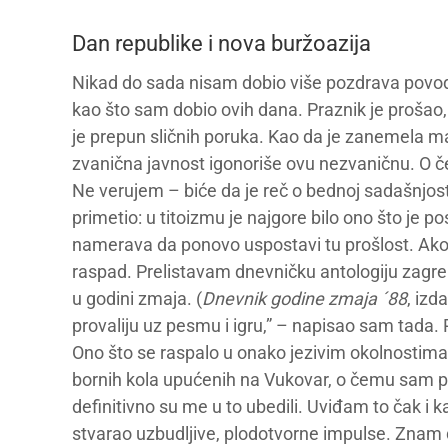
Dan republike i nova buržoazija
Nikad do sada nisam dobio više pozdrava povod
kao što sam dobio ovih dana. Praznik je prošao, al
je prepun sličnih poruka. Kao da je zanemela m
zvanična javnost igonoriše ovu nezvaničnu. O č
Ne verujem – biće da je reč o bednoj sadašnjosti
primetio: u titoizmu je najgore bilo ono što je po
namerava da ponovo uspostavi tu prošlost. Ako
raspad. Prelistavam dnevničku antologiju zag
u godini zmaja. (
Dnevnik godine zmaja ´88
, izd
provaliju uz pesmu i igru,” – napisao sam tada. 
Ono što se raspalo u onako jezivim okolnostima,
bornih kola upućenih na Vukovar, o čemu sam 
definitivno su me u to ubedili. Uviđam to čak i 
stvarao uzbudljive, plodotvorne impulse. Znam d