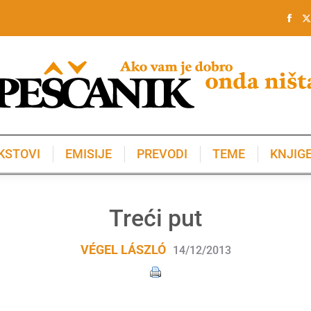
KSTOVI
EMISIJE
PREVODI
TEME
KNJIG
KSTOVI
EMISIJE
PREVODI
TEME
KNJIG
Treći put
VÉGEL LÁSZLÓ
14/12/2013