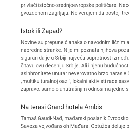
privlači istočno-srednjoevropske političare. Ne
gvozdenom zagrljaju. Ne verujem da postoji treć
Istok ili Zapad?
Novine su prepune članaka o navodnim ličnim 
napredne stranke. Nije mi poznata njihova poza
siguran da je u Srbiji najveća suprotnost između
čitavu ovu deceniju Srbije. Ali i njenu budućno
asinhronitete unutar neverovatno brzo narasle 
„multikulturalnoj oazi”, lokalni aktivisti rade s
zapravo, samo o unutrašnjim odnosima jedne s
Na terasi Grand hotela Ambis
Tamaš Gaudi-Nađ, mađarski poslanik Evropskog p
Saveza vojvođanskih Mađara. Optužba deluje 