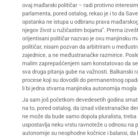
ovaj mađarski političar – radi protivno interes
parlamenta, pored ostalog, rekao je i to da Sav
opstanka ne istupa u odbranu prava mađarskog ž
njegov život u ružičastim bojama”. Prema izveš
orijentisani političar nazvao je ovu manjinsku 
političar, nisam pozvan da arbitriram u među
zajednice, a ne međustranačke razmirice. Posle o
malim zaprepašćenjem sam konstatovao da se na
sva druga pitanja gube na važnosti. Balkanski r
procese koji su dovodili do permanentnog opadan
li bi jedna stvarna manjinska autonomija mogl
Ja sam još početkom devedesetih godina smatr
na to, pored ostalog, da iznad višestranačke d
ne može da bude samo dopola pluralista, treba 
uspostavlja neku vrstu ravnoteže u odnosu na 
autonomije su neophodne kočnice i balansi, da b