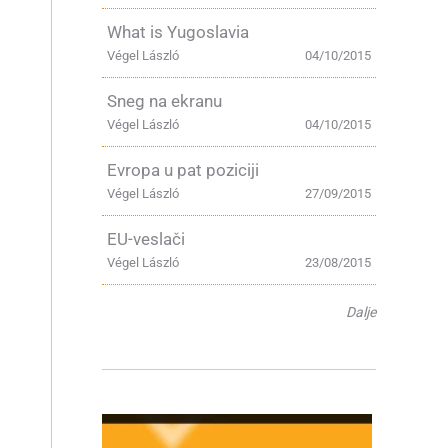
What is Yugoslavia
Végel László
04/10/2015
Sneg na ekranu
Végel László
04/10/2015
Evropa u pat poziciji
Végel László
27/09/2015
EU-veslači
Végel László
23/08/2015
Dalje