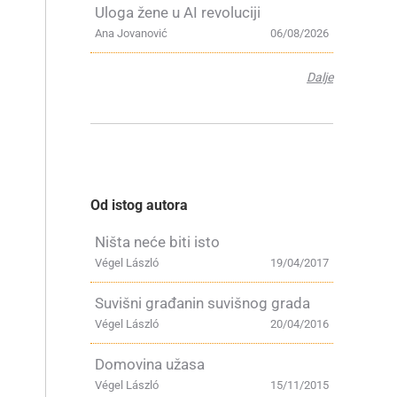
Uloga žene u AI revoluciji
Ana Jovanović
06/08/2026
Dalje
Od istog autora
Ništa neće biti isto
Végel László
19/04/2017
Suvišni građanin suvišnog grada
Végel László
20/04/2016
Domovina užasa
Végel László
15/11/2015