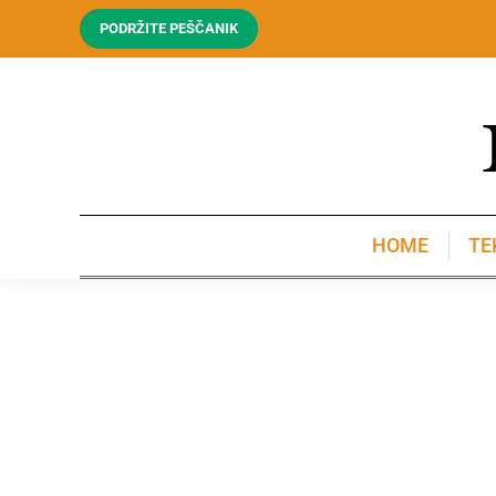
PODRŽITE PEŠČANIK
HOME
TE
HOME
TE