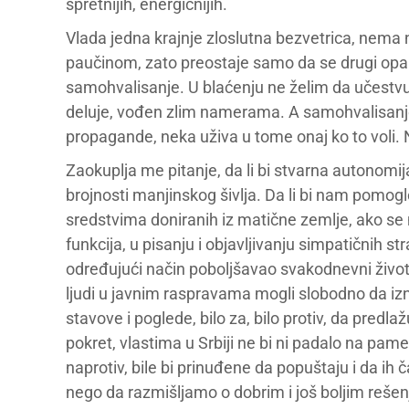
spretnijih, energičnijih.
Vlada jedna krajnje zloslutna bezvetrica, nema n
paučinom, zato preostaje samo da se drugi opanj
samohvalisanje. U blaćenju ne želim da učestvujem
deluje, vođen zlim namerama. A samohvalisanje,
propagande, neka uživa u tome onaj ko to voli. 
Zaokuplja me pitanje, da li bi stvarna autonomij
brojnosti manjinskog šivlja. Da li bi nam pomo
sredstvima doniranih iz matične zemlje, ako se 
funkcija, u pisanju i objavljivanju simpatičnih st
određujući način poboljšavao svakodnevni živ
ljudi u javnim raspravama mogli slobodno da iz
stavove i poglede, bilo za, bilo protiv, da predlaž
pokret, vlastima u Srbiji ne bi ni padalo na pa
naprotiv, bile bi prinuđene da popuštaju i da ih
nego da razmišljamo o dobrim i još boljim reše