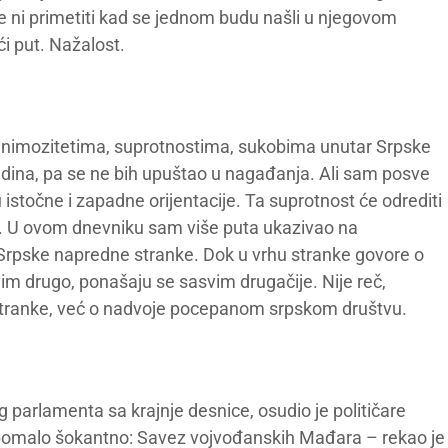
će ni primetiti kad se jednom budu našli u njegovom
i put. Nažalost.
animozitetima, suprotnostima, sukobima unutar Srpske
dina, pa se ne bih upuštao u nagađanja. Ali sam posve
 istočne i zapadne orijentacije. Ta suprotnost će odrediti
st. U ovom dnevniku sam više puta ukazivao na
Srpske napredne stranke. Dok u vrhu stranke govore o
asvim drugo, ponašaju se sasvim drugačije. Nije reč,
tranke, već o nadvoje pocepanom srpskom društvu.
arlamenta sa krajnje desnice, osudio je političare
pomalo šokantno: Savez vojvođanskih Mađara – rekao je