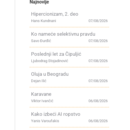
Najnovije
Hipercionizam, 2. deo
Hans Kundnani
07/08/2026
Ko nameće selektivnu pravdu
Savo Đurđić
07/08/2026
Poslednji let za Čipuljić
Ljubodrag Stojadinović
07/08/2026
Oluja u Beogradu
Dejan Ilić
07/08/2026
Karavane
Viktor Ivančić
06/08/2026
Kako izbeći AI ropstvo
Yanis Varoufakis
06/08/2026