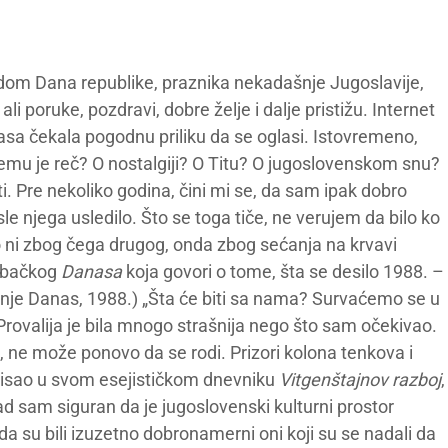
om Dana republike, praznika nekadašnje Jugoslavije,
i poruke, pozdravi, dobre želje i dalje pristižu. Internet
asa čekala pogodnu priliku da se oglasi. Istovremeno,
emu je reč? O nostalgiji? O Titu? O jugoslovenskom snu?
. Pre nekoliko godina, čini mi se, da sam ipak dobro
sle njega usledilo. Što se toga tiče, ne verujem da bilo ko
 ni zbog čega drugog, onda zbog sećanja na krvavi
rebačkog
Danasa
koja govori o tome, šta se desilo 1988. –
anje Danas, 1988.) „Šta će biti sa nama? Survaćemo se u
Provalija je bila mnogo strašnija nego što sam očekivao.
 ne može ponovo da se rodi. Prizori kolona tenkova i
pisao u svom esejističkom dnevniku
Vitgenštajnov razboj
,
kad sam siguran da je jugoslovenski kulturni prostor
a su bili izuzetno dobronamerni oni koji su se nadali da