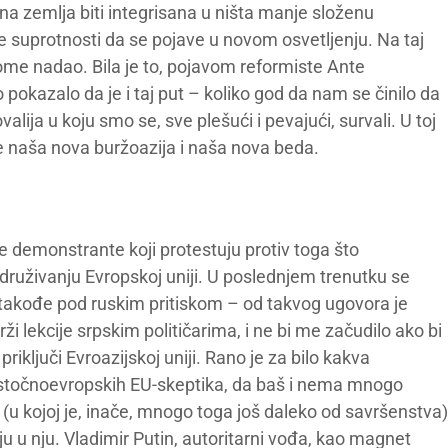
a zemlja biti integrisana u ništa manje složenu
ke suprotnosti da se pojave u novom osvetljenju. Na taj
tome nadao. Bila je to, pojavom reformiste Ante
pokazalo da je i taj put – koliko god da nam se činilo da
lija u koju smo se, sve plešući i pevajući, survali. U toj
je naša nova buržoazija i naša nova beda.
e demonstrante koji protestuju protiv toga što
druživanju Evropskoj uniji. U poslednjem trenutku se
 takođe pod ruskim pritiskom – od takvog ugovora je
ži lekcije srpskim političarima, i ne bi me začudilo ako bi
riključi Evroazijskoj uniji. Rano je za bilo kakva
e-istočnoevropskih EU-skeptika, da baš i nema mnogo
u (u kojoj je, inače, mnogo toga još daleko od savršenstva)
u u nju. Vladimir Putin, autoritarni vođa, kao magnet