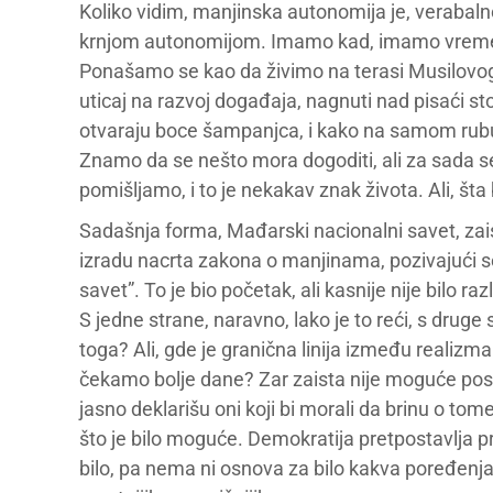
Koliko vidim, manjinska autonomija je, verabalno,
krnjom autonomijom. Imamo kad, imamo vremen
Ponašamo se kao da živimo na terasi Musilov
uticaj na razvoj događaja, nagnuti nad pisaći 
otvaraju boce šampanjca, i kako na samom rubu
Znamo da se nešto mora dogoditi, ali za sada se
pomišljamo, i to je nekakav znak života. Ali, šta 
Sadašnja forma, Mađarski nacionalni savet, zai
izradu nacrta zakona o manjinama, pozivajući se
savet”. To je bio početak, ali kasnije nije bilo
S jedne strane, naravno, lako je to reći, s druge s
toga? Ali, gde je granična linija između realizma
čekamo bolje dane? Zar zaista nije moguće postići
jasno deklarišu oni koji bi morali da brinu o tom
što je bilo moguće. Demokratija pretpostavlja pr
bilo, pa nema ni osnova za bilo kakva poređenj