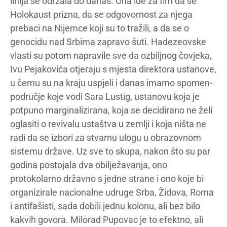
linija se održala do danas. Ona ide za tim da se
Holokaust prizna, da se odgovornost za njega
prebaci na Nijemce koji su to tražili, a da se o
genocidu nad Srbima zapravo šuti. Hadezeovske
vlasti su potom napravile sve da ozbiljnog čovjeka,
Ivu Pejakovića otjeraju s mjesta direktora ustanove,
u čemu su na kraju uspjeli i danas imamo spomen-
područje koje vodi Sara Lustig, ustanovu koja je
potpuno marginalizirana, koja se decidirano ne želi
oglasiti o revivalu ustaštva u zemlji i koja ništa ne
radi da se izbori za stvarnu ulogu u obrazovnom
sistemu države. Uz sve to skupa, nakon što su par
godina postojala dva obilježavanja, ono
protokolarno državno s jedne strane i ono koje bi
organizirale nacionalne udruge Srba, Židova, Roma
i antifašisti, sada dobili jednu kolonu, ali bez bilo
kakvih govora. Milorad Pupovac je to efektno, ali