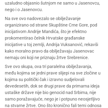
uzaludno objasnio šutnjom ne samo u Jasenovcu,
nego i o Jasenovcu.
Na sve ovo nadovezalo se obilježavanje
organizirano od strane Skupštine Crne Gore, pod
inicijativom Andrije Mandića, što je efektno
prokomentirao čelnik Hrvatske građanske
inicijative u toj zemlji, Andrija Vuksanović, rekavši
kako moralno pravo da obilježavaju Jasenovac
nemaju oni koji ne priznaju žrtve Srebrenice.
Sve ovo skupa, ova tri paralelna obilježavanja,
među kojima se jedni prave slijepi na sve zločine u
kojima su politički čak i izravno sudjelovali
devedesetih, dok se drugi prave da primarna ideja
ustaške države nije bio genocid nad Srbima, nije
samo poražavajuće, nego je i potpuno neosjetljivo
na stvarne žrtve. Ono što kronično fali temi odnosa