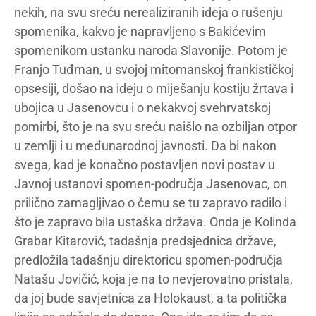
nekih, na svu sreću nerealiziranih ideja o rušenju
spomenika, kakvo je napravljeno s Bakićevim
spomenikom ustanku naroda Slavonije. Potom je
Franjo Tuđman, u svojoj mitomanskoj frankističkoj
opsesiji, došao na ideju o miješanju kostiju žrtava i
ubojica u Jasenovcu i o nekakvoj svehrvatskoj
pomirbi, što je na svu sreću naišlo na ozbiljan otpor
u zemlji i u međunarodnoj javnosti. Da bi nakon
svega, kad je konačno postavljen novi postav u
Javnoj ustanovi spomen-područja Jasenovac, on
prilično zamagljivao o čemu se tu zapravo radilo i
što je zapravo bila ustaška država. Onda je Kolinda
Grabar Kitarović, tadašnja predsjednica države,
predložila tadašnju direktoricu spomen-područja
Natašu Jovičić, koja je na to nevjerovatno pristala,
da joj bude savjetnica za Holokaust, a ta politička