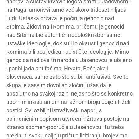
napravila sustav krvavih logora smrti u Jadovnom i
na Pagu, umorivši tamo već skoro trideset hiljada
ljudi. Ustaška država je počinila genocid nad
Srbima, Židovima i Romima, pri čemu je genocid
nad Srbima bio autentični ideološki izbor same
ustaške ideologije, dok su Holokaust i genocid nad
Romima bili posljedica nacističke ideologije. Mimo
genocida nad ova tri naroda u Jasenovcu je ubijeno
i par hiljada antifašista, Hrvata, Bošnjaka i
Slovenaca, samo zato što su bili antifašisti. Sve to
skupa je sasvim dovoljan zločin i užas da je
apsolutno na svakoj razini nejasno što se konkretno
upornim inzistiranjem na lažnom broju ubijenih želi
postići. Svi ozbiljni istraživački napori, s
poimeničnim popisom utvrđenih žrtava postoje na
stranici spomen-područja u Jasenovcu i tu treba
prekinuti svaku daljnju priču o licitiranju brojevima.