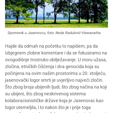
Spomenik u Jasenovcu, foto: Neda Radulović-Viswanatha
Hajde da odmah na početku to napišem, pa da
izbjegnem zlobne komentare i da se fokusiramo na
ovogodišnje trostruko obilježavanje. U moru užasa,
zločina, etničkih čišćenja i dva genocida koja su
počinjena na ovim našim prostorima u 20. stoljeću,
jasenovački logor smrti je uvjerljivo najveći zločin.
Što zbog broja ubijenih ljudi, što zbog načina na koji
su ubijeni, što zbog neskrivenog sistema
kolaboracionističke države koja je Jasenovac kao
logor utemeljila, i to nakon što je i prije toga