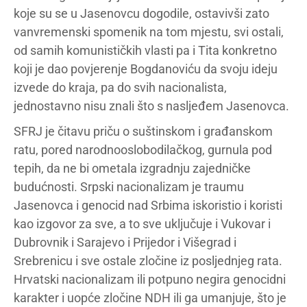
koje su se u Jasenovcu dogodile, ostavivši zato
vanvremenski spomenik na tom mjestu, svi ostali,
od samih komunističkih vlasti pa i Tita konkretno
koji je dao povjerenje Bogdanoviću da svoju ideju
izvede do kraja, pa do svih nacionalista,
jednostavno nisu znali što s nasljeđem Jasenovca.
SFRJ je čitavu priču o suštinskom i građanskom
ratu, pored narodnooslobodilačkog, gurnula pod
tepih, da ne bi ometala izgradnju zajedničke
budućnosti. Srpski nacionalizam je traumu
Jasenovca i genocid nad Srbima iskoristio i koristi
kao izgovor za sve, a to sve uključuje i Vukovar i
Dubrovnik i Sarajevo i Prijedor i Višegrad i
Srebrenicu i sve ostale zločine iz posljednjeg rata.
Hrvatski nacionalizam ili potpuno negira genocidni
karakter i uopće zločine NDH ili ga umanjuje, što je