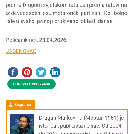
prema Drugom svjetskom ratu pa i prema ratovima
iz devedesetih jesu metaforički partizani. Koji bolno
fale u svakoj javnoj i društvenoj oblasti danas.
Peščanik.net, 23.04.2026.
JASENOVAC
PODRŽITE PEŠČANIK
Biografija
Dragan Markovina (Mostar, 1981) je
istoričar, publicista i pisac. Od 2004.
do 2014. godine radio je na Odsjeku