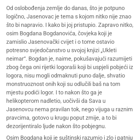
Od oslobođenja zemlje do danas, što je potpuno
logično, Jasenovac je tema s kojom nitko nije znao
što bi napravio. I kako bi joj pristupio. Zapravo nitko,
osim Bogdana Bogdanovića, čovjeka koji je
zamislio Jasenovački cvijet i o tome ostavio
potresno svjedočanstvo u svojoj knjizi „Ukleti
neimar“. Bogdan je, naime, pokušavajući razumijeti
zbog čega oni rijetki logoraši koji bi uspjeli pobjeći iz
logora, nisu mogli odmaknuti puno dalje, shvatio
monstruoznost onih koji su odlučili baš na tom
mjestu podići logor. I to nakon što ga je
helikopterom nadletio, uočivši da Sava u
Jasenovcu nema pravilan tok, nego vijuga u raznim
pravcima, gotovo u krugu poput zmije, a to bi
dezorijentiralo ljude nakon što pobjegnu.
Osim Bogdana koji je suštinski razumio i zlo i patnju