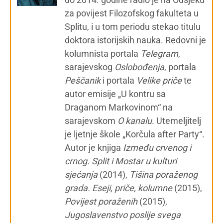
za povijest Filozofskog fakulteta u
Splitu, i u tom periodu stekao titulu
doktora istorijskih nauka. Redovni je
kolumnista portala
Telegram
,
sarajevskog
Oslobođenja
, portala
Peščanik
i portala
Velike priče
te
autor emisije „U kontru sa
Draganom Markovinom“ na
sarajevskom
O kanalu
. Utemeljitelj
je ljetnje škole „Korčula after Party“.
Autor je knjiga
Između crvenog i
crnog. Split i Mostar u kulturi
sjećanja
(2014),
Tišina poraženog
grada. Eseji, priče, kolumne
(2015),
Povijest poraženih
(2015),
Jugoslavenstvo poslije svega