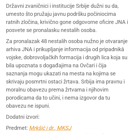
Državni zvaničnici i institucije Srbije dužni su da,
umesto što pružaju javnu podršku počiniocima
ratnih zločina, krivično gone odgovorne oficire JNA i
posvete se pronalasku nestalih osoba.
Za pronalazak 48 nestalih osoba nužno je otvaranje
arhiva JNA i prikupljanje informacija od pripadnikâ
vojske, dobrovoljačkih formacija i drugih lica koja su
bila upoznata s događajima na Ovčari i čija
saznanja mogu ukazati na mesta na kojima se
skrivaju posmrtni ostaci žrtava. Srbija ima pravnu i
moralnu obavezu prema žrtvama i njihovim
porodicama da to učini, i nema izgovor da tu
obavezu ne ispuni.
Dodatni izvori:
Predmet:
Mrkšić i dr.
,
MKSJ