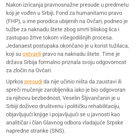
Nakon izricanja pravnosnažne presude u predmetu
koji je vođen u Srbiji, Fond za humanitarno pravo
(FHP), u ime porodica ubijenih na Ovčari, podneo je
tužbe za naknadu štete zbog smrti bliskog lica i
zastupao žrtve tokom višegodišnjih procesa.
Jedanaest postupaka okončano je u korist tužilaca,
koji su
ostvarili
pravo na naknadu štete. Time je
država Srbija formalno priznala svoju odgovornost
za zločin na Ovčari.
Uprkos
presudi
da nije učinio ništa da zaustavi ili
spreči mučenje zarobljenika iako je bio odgovoran
za njihovu bezbednost, Veselin Šljivančanin je u
Srbiji doživeo društvenu i političku rehabilitaciju,
objavljujući knjige i pojavljujući se u javnosti kao
analitičar i član Glavnog odbora vladajuće Srpske
napredne stranke (SNS).