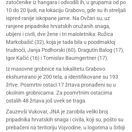
zatočenike iz hangara i odvodili ih, u grupama od po
10 do 20 ljudi, na lokaciju Grabovo, gde su ih streljali
ispred ranije iskopane jame. Na Ovčari su, uz
ranjene pripadnike hrvatskih oružanih snaga,
ubijeni i civili, dve žene i tri maloletnika: Ružica
Markobašić (32), koja je tada bila u poodmakloj
trudnoći, Janja Podhorski (60), Dragutin Balog (17),
Igor Kačić (16) i Tomislav Baumgertner (17).
Iz masovne grobnice na lokalitetu Grabovo
ekshumirano je 200 tela, a identifikovane su 193
žrtve. Posmrtni ostaci 17 žrtava pronađeni su u
okolnim grobnicama. Za posmrtnim ostacima
ostalih 48 žrtava još uvek se traga.
Zauzevši Vukovar, JNA je zarobila veliki broj
pripadnika hrvatskih snaga i civila, koji su, pošto su
prebačeni na teritoriju Vojvodine, u logorima u Srbiji