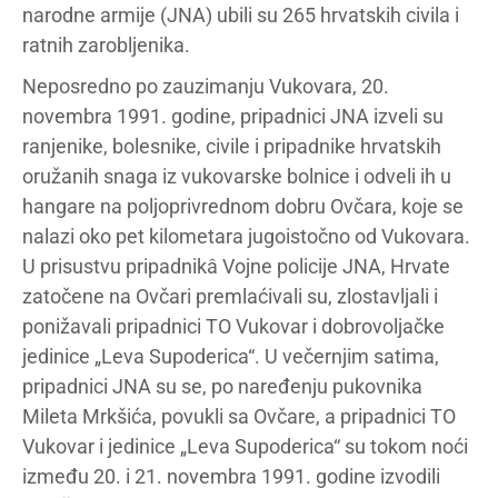
narodne armije (JNA) ubili su 265 hrvatskih civila i
ratnih zarobljenika.
Neposredno po zauzimanju Vukovara, 20.
novembra 1991. godine, pripadnici JNA izveli su
ranjenike, bolesnike, civile i pripadnike hrvatskih
oružanih snaga iz vukovarske bolnice i odveli ih u
hangare na poljoprivrednom dobru Ovčara, koje se
nalazi oko pet kilometara jugoistočno od Vukovara.
U prisustvu pripadnikâ Vojne policije JNA, Hrvate
zatočene na Ovčari premlaćivali su, zlostavljali i
ponižavali pripadnici TO Vukovar i dobrovoljačke
jedinice „Leva Supoderica“. U večernjim satima,
pripadnici JNA su se, po naređenju pukovnika
Mileta Mrkšića, povukli sa Ovčare, a pripadnici TO
Vukovar i jedinice „Leva Supoderica“ su tokom noći
između 20. i 21. novembra 1991. godine izvodili