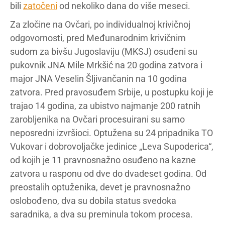
bili
zatočeni
od nekoliko dana do više meseci.
Za zločine na Ovčari, po individualnoj krivičnoj
odgovornosti, pred Međunarodnim krivičnim
sudom za bivšu Jugoslaviju (MKSJ) osuđeni su
pukovnik JNA Mile Mrkšić na 20 godina zatvora i
major JNA Veselin Šljivančanin na 10 godina
zatvora. Pred pravosuđem Srbije, u postupku koji je
trajao 14 godina, za ubistvo najmanje 200 ratnih
zarobljenika na Ovčari procesuirani su samo
neposredni izvršioci. Optužena su 24 pripadnika TO
Vukovar i dobrovoljačke jedinice „Leva Supoderica“,
od kojih je 11 pravnosnažno osuđeno na kazne
zatvora u rasponu od dve do dvadeset godina. Od
preostalih optuženika, devet je pravnosnažno
oslobođeno, dva su dobila status svedoka
saradnika, a dva su preminula tokom procesa.