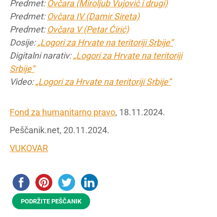
Predmet:
Ovčara
(Miroljub Vujović i drugi)
Predmet:
Ovčara IV (Damir Sireta)
Predmet:
Ovčara V
(Petar Ćirić)
Dosije:
„Logori za Hrvate na teritoriji Srbije“
Digitalni narativ:
„Logori za Hrvate na teritoriji
Srbije“
Video:
„Logori za Hrvate na teritoriji Srbije“
Fond za humanitarno pravo
, 18.11.2024.
Peščanik.net, 20.11.2024.
VUKOVAR
PODRŽITE PEŠČANIK