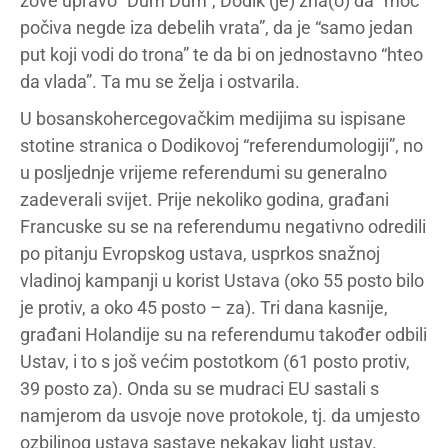
zove upravo “Dum Dum”, Dodik (je) zna(o) da “moć
počiva negde iza debelih vrata”, da je “samo jedan
put koji vodi do trona” te da bi on jednostavno “hteo
da vlada”. Ta mu se želja i ostvarila.
U bosanskohercegovačkim medijima su ispisane
stotine stranica o Dodikovoj “referendumologiji”, no
u posljednje vrijeme referendumi su generalno
zadeverali svijet. Prije nekoliko godina, građani
Francuske su se na referendumu negativno odredili
po pitanju Evropskog ustava, usprkos snažnoj
vladinoj kampanji u korist Ustava (oko 55 posto bilo
je protiv, a oko 45 posto – za). Tri dana kasnije,
građani Holandije su na referendumu također odbili
Ustav, i to s još većim postotkom (61 posto protiv,
39 posto za). Onda su se mudraci EU sastali s
namjerom da usvoje nove protokole, tj. da umjesto
ozbiljnog ustava sastave nekakav light ustav.