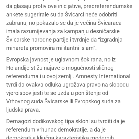
da glasaju protiv ove inicijative, predreferendumske
ankete sugerirale su da Švicarci neće odobriti
zabranu, no pokazalo se da je većina Švicaraca
imala razumijevanja za kampanju desničarske
Švicarske narodne partije i tvrdnje da “izgradnja
minareta promovira militantni islam”.
Evropska javnost je uglavnom šokirana, no iz
Holandije stižu najave o mogućnosti sličnog
referenduma i u ovoj zemlji. Amnesty International
tvrdi da ovakva odluka ugrožava pravo na slobodu
vjeroispovijesti te se uzda u poništenje od
Vrhovnog suda Švicarske ili Evropskog suda za
ljudska prava.
Demagozi dodikovskog tipa skloni su tvrditi da je
referendum vrhunac demokratije, a da je
demokratija ključna karakteristika modernih