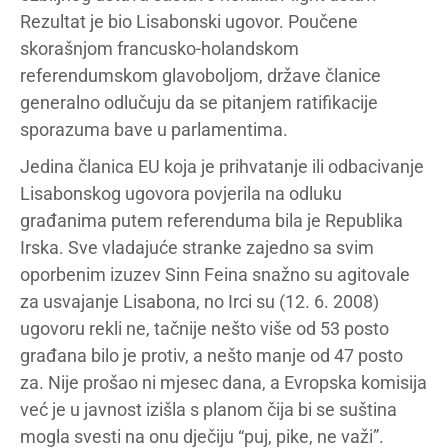
Rezultat je bio Lisabonski ugovor. Poučene
skorašnjom francusko-holandskom
referendumskom glavoboljom, države članice
generalno odlučuju da se pitanjem ratifikacije
sporazuma bave u parlamentima.
Jedina članica EU koja je prihvatanje ili odbacivanje
Lisabonskog ugovora povjerila na odluku
građanima putem referenduma bila je Republika
Irska. Sve vladajuće stranke zajedno sa svim
oporbenim izuzev Sinn Feina snažno su agitovale
za usvajanje Lisabona, no Irci su (12. 6. 2008)
ugovoru rekli ne, tačnije nešto više od 53 posto
građana bilo je protiv, a nešto manje od 47 posto
za. Nije prošao ni mjesec dana, a Evropska komisija
već je u javnost izišla s planom čija bi se suština
mogla svesti na onu dječiju “puj, pike, ne važi”.