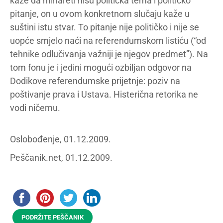
kaže da minareti nisu politička tema i političko
pitanje, on u ovom konkretnom slučaju kaže u
suštini istu stvar. To pitanje nije političko i nije se
uopće smjelo naći na referendumskom listiću (“od
tehnike odlučivanja važniji je njegov predmet”). Na
tom fonu je i jedini mogući ozbiljan odgovor na
Dodikove referendumske prijetnje: poziv na
poštivanje prava i Ustava. Histerična retorika ne
vodi ničemu.
Oslobođenje, 01.12.2009.
Peščanik.net, 01.12.2009.
PODRŽITE PEŠČANIK