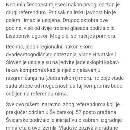
Nepunih šesnaest mjeseci nakon prvog, održan je
drugi referendum. Pritisak na irsku javnost bio je
golem i imao je uspjeha. Drugog oktobra ove
godine, više od dvije trećine glasača podržalo je
Lisabonski ugovor. Moglo bi se naći još primjera.
Recimo, jedan regionalni: nakon skoro
dvadesetogodišnjeg natezanja, vlade Hrvatske i
Slovenije uspjele su na jedvite jade sklopiti kakav-
takav kompromis kad je riječ o rješavanju
razgraničanja na (Jadranskom) moru, no obje vlade
sada strepe od mogućnosti da taj kompromis bude
odbijen na referendumima.
Sve ovo pišem, naravno, zbog referenduma koji je
prekjučer održan u Švicarskoj. 57 posto građana
Švicarske podržalo je inicijativu o zabrani izgradnje
minareta u ovoj zemlji. Vlada je pozivala građane