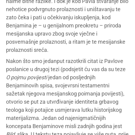
naime bitne razlike. I dok je kod Pavla stvaranje bilo
nehotice podvrgnuto prolaznosti i uništavanju te
zato čeka i pati u očekivanju iskupljenja, kod
Benjamina je – u genijalnom preokretu – priroda
mesijanska upravo zbog svoje vječne i
posvemašnje prolaznosti, a ritam je te mesijanske
prolaznosti sreća.
Nakon što smo jedanput razotkrili citat iz Pavlove
poslanice u drugoj tezi (podsjetit ću vas da su teze
O pojmu povijesti
jedan od posljednjih
Benjaminovih spisa, svojevrsni testamentni
sažetak njegova mesijanskog poimanja povijesti),
otvorio se put za utvrđivanje identiteta grbavog
teologa koji potajice usmjerava lutku historijskog
materijalizma. Jedan od najenigmatičnijih
koncepata Benjaminove misli zadnjih godina jest
Bild
, slika. U tekstu teza pojavljuje se više puta, prije