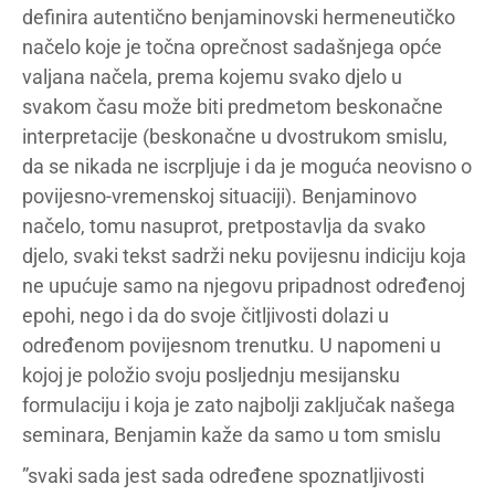
definira autentično benjaminovski hermeneutičko
načelo koje je točna oprečnost sadašnjega opće
valjana načela, prema kojemu svako djelo u
svakom času može biti predmetom beskonačne
interpretacije (beskonačne u dvostrukom smislu,
da se nikada ne iscrpljuje i da je moguća neovisno o
povijesno-vremenskoj situaciji). Benjaminovo
načelo, tomu nasuprot, pretpostavlja da svako
djelo, svaki tekst sadrži neku povijesnu indiciju koja
ne upućuje samo na njegovu pripadnost određenoj
epohi, nego i da do svoje čitljivosti dolazi u
određenom povijesnom trenutku. U napomeni u
kojoj je položio svoju posljednju mesijansku
formulaciju i koja je zato najbolji zaključak našega
seminara, Benjamin kaže da samo u tom smislu
”svaki sada jest sada određene spoznatljivosti