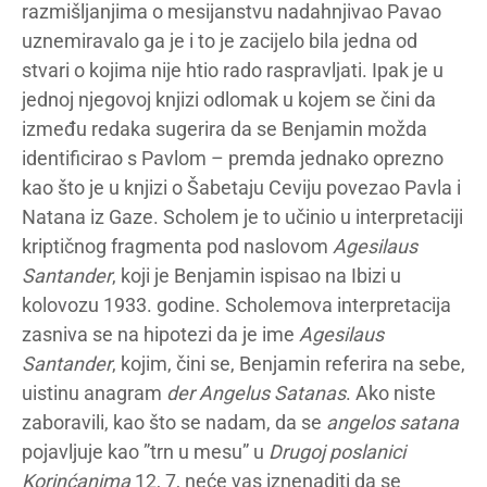
razmišljanjima o mesijanstvu nadahnjivao Pavao
uznemiravalo ga je i to je zacijelo bila jedna od
stvari o kojima nije htio rado raspravljati. Ipak je u
jednoj njegovoj knjizi odlomak u kojem se čini da
između redaka sugerira da se Benjamin možda
identificirao s Pavlom – premda jednako oprezno
kao što je u knjizi o Šabetaju Ceviju povezao Pavla i
Natana iz Gaze. Scholem je to učinio u interpretaciji
kriptičnog fragmenta pod naslovom
Agesilaus
Santander
, koji je Benjamin ispisao na Ibizi u
kolovozu 1933. godine. Scholemova interpretacija
zasniva se na hipotezi da je ime
Agesilaus
Santander
, kojim, čini se, Benjamin referira na sebe,
uistinu anagram
der Angelus Satanas
. Ako niste
zaboravili, kao što se nadam, da se
angelos satana
pojavljuje kao ”trn u mesu” u
Drugoj poslanici
Korinćanima
12, 7, neće vas iznenaditi da se