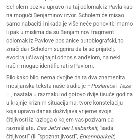
Scholem poziva upravo na taj odlomak iz Pavla kao
na mogući Benjaminov izvor. Scholem će misao
samo nabaciti i nikada je više neće ponoviti: imamo
li pak u mislima da su Benjaminov fragment i
odlomak iz Pavlove poslanice autobiografski, to
znači da i Scholem sugerira da bi se prijatelj,
evocirajući svoj tajni odnos s anđelom, na neki
način mogao identificirati s Pavlom.
Bilo kako bilo, nema dvojbe da ta dva znamenita
mesijanska teksta naše tradicije –
Poslanice
i
Teze
– , nastala u razmaku od gotovo dvije tisuće godina
u krajnje kriznim situacijama, tvore konstelaciju
koja upravo danas doživljava vrijeme svoje
čitljivosti iz razloga o kojem vas pozivam da
razmišljate.
Das Jetzt der Lesbarkeit
, ”sada
čitljivosti” (ili ”spoznatljivosti”,
Erkennbarkeit
)