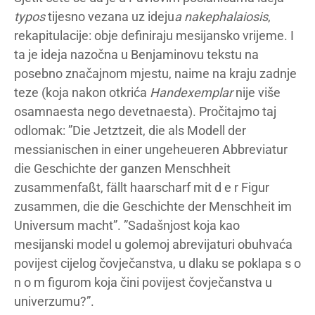
typos
tijesno vezana uz ideju
a nakephalaiosis
,
rekapitulacije: obje definiraju mesijansko vrijeme. I
ta je ideja nazočna u Benjaminovu tekstu na
posebno značajnom mjestu, naime na kraju zadnje
teze (koja nakon otkrića
Handexemplar
nije više
osamnaesta nego devetnaesta). Pročitajmo taj
odlomak: ”Die Jetztzeit, die als Modell der
messianischen in einer ungeheueren Abbreviatur
die Geschichte der ganzen Menschheit
zusammenfaßt, fällt haarscharf mit d e r Figur
zusammen, die die Geschichte der Menschheit im
Universum macht”. ”Sadašnjost koja kao
mesijanski model u golemoj abrevijaturi obuhvaća
povijest cijelog čovječanstva, u dlaku se poklapa s o
n o m figurom koja čini povijest čovječanstva u
univerzumu?”.