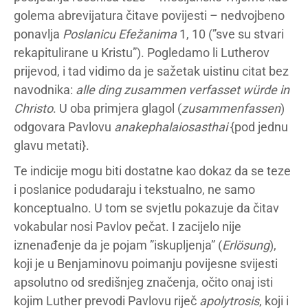
golema abrevijatura čitave povijesti – nedvojbeno
ponavlja
Poslanicu Efežanima
1, 10 (”sve su stvari
rekapitulirane u Kristu”). Pogledamo li Lutherov
prijevod, i tad vidimo da je sažetak uistinu citat bez
navodnika:
alle ding zusammen verfasset würde in
Christo
. U oba primjera glagol (
zusammenfassen
)
odgovara Pavlovu
anakephalaiosasthai
{pod jednu
glavu metati}.
Te indicije mogu biti dostatne kao dokaz da se teze
i poslanice podudaraju i tekstualno, ne samo
konceptualno. U tom se svjetlu pokazuje da čitav
vokabular nosi Pavlov pečat. I zacijelo nije
iznenađenje da je pojam ”iskupljenja” (
Erlösung
),
koji je u Benjaminovu poimanju povijesne svijesti
apsolutno od središnjeg značenja, očito onaj isti
kojim Luther prevodi Pavlovu riječ
apolytrosis
, koji i