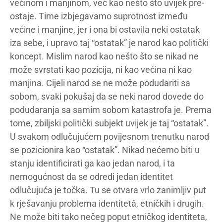
većinom i manjinom, već kao nešto što uvijek pre-
ostaje. Time izbjegavamo suprotnost između
većine i manjine, jer i ona bi ostavila neki ostatak
iza sebe, i upravo taj “ostatak” je narod kao politički
koncept. Mislim narod kao nešto što se nikad ne
može svrstati kao pozicija, ni kao većina ni kao
manjina. Cijeli narod se ne može podudariti sa
sobom, svaki pokušaj da se neki narod dovede do
podudaranja sa samim sobom katastrofa je. Prema
tome, zbiljski politički subjekt uvijek je taj “ostatak”.
U svakom odlučujućem povijesnom trenutku narod
se pozicionira kao “ostatak”. Nikad nećemo biti u
stanju identificirati ga kao jedan narod, i ta
nemogućnost da se odredi jedan identitet
odlučujuća je točka. Tu se otvara vrlo zanimljiv put
k rješavanju problema identitetâ, etničkih i drugih.
Ne može biti tako nečeg poput etničkog identiteta,