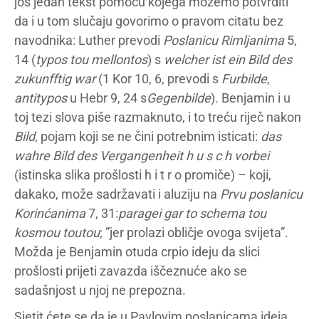
još jedan tekst pomoću kojega možemo potvrditi
da i u tom slučaju govorimo o pravom citatu bez
navodnika: Luther prevodi
Poslanicu Rimljanima
5,
14 (
typos tou mellontos
) s
welcher ist ein Bild des
zukunfftig war
(1 Kor 10, 6, prevodi s
Furbilde
,
antitypos
u Hebr 9, 24 s
Gegenbilde
). Benjamin i u
toj tezi slova piše razmaknuto, i to treću riječ nakon
Bild
, pojam koji se ne čini potrebnim isticati:
das
wahre Bild des Vergangenheit h u s c h vorbei
(istinska slika prošlosti h i t r o promiče) – koji,
dakako, može sadržavati i aluziju na
Prvu poslanicu
Korinćanima
7, 31:
paragei gar to schema tou
kosmou toutou
; ”jer prolazi obličje ovoga svijeta”.
Možda je Benjamin otuda crpio ideju da slici
prošlosti prijeti zavazda iščeznuće ako se
sadašnjost u njoj ne prepozna.
Sjetit ćete se da je u Pavlovim poslanicama ideja