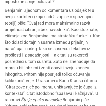
nipošto ne smije pokazati?
Benjamin u jednom od komentara uz odsjek N u
svojoj kartoteci (koja sadrži zapise o spoznajnoj
teoriji) piše: ”Ovaj rad mora maksimalno razviti
umjetnost citiranja bez navodnika”. Kao što znate,
citiranje kod Benjamina ima stratešku funkciju. Kao
što dolazi do tajnih susreta između prijašnjih
naraštaja i našeg, tako se susreću i tekstovi iz
prošlosti i iz sadašnjosti – a citati su takoreći
posrednici u tom susretu. Zato ne iznenađuje da
moraju biti obzirni i znati obaviti svoju zadaću
inkognito. Pritom nije posrijedi toliko očuvanje
koliko uništenje. U raspravi o Karlu Krausu čitamo:
”Citat zove riječ po imenu, uništavajuće je čupa iz
konteksta”; citat istodobno ”spašava i kažnjava”. U
raspravi
Što je epsko kazalište
Benjamin piše: