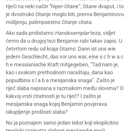
riječi na neki način ”hiper-čitane”, čitane dvaput, i to
je dvostruko čitanje moglo biti, prema Benjaminovu
mišljenju, palimpsestno čitanje citata.
Ako sada prolistamo
Handexemplar
teza, vidjet
ćemo da u drugoj tezi Benjamin rabi takav zapis. U
četvrtom redu od kraja čitamo: Dann ist uns wie
jedem Geschlecht, das vor uns war, eine s c h w a c
h e messianische Kraft mitgegeben, ”Tad nam je,
kao i svakom prethodnom naraštaju, dana kao
popudbina s l a b a mesijanska snaga”. Zašto je
riječ slaba napisana s razmakom među slovima? O
kakvoj vrsti citatnosti je tu riječ? I zašto je
mesijanska snaga kojoj Benjamin povjerava
iskupljenje prošlosti slaba?
No ja poznajem samo jedan tekst koji eksplicitno
teorijski razmatra slabost mesijanske moći.