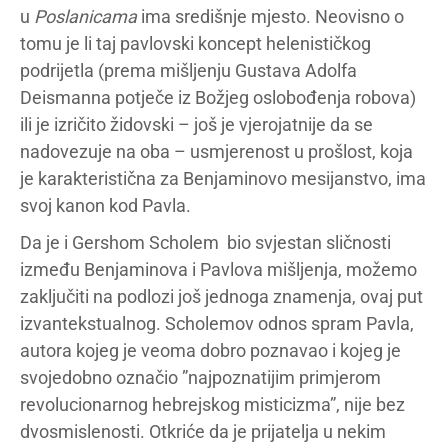
u
Poslanicama
ima središnje mjesto. Neovisno o
tomu je li taj pavlovski koncept helenističkog
podrijetla (prema mišljenju Gustava Adolfa
Deismanna potječe iz Božjeg oslobođenja robova)
ili je izričito židovski – još je vjerojatnije da se
nadovezuje na oba – usmjerenost u prošlost, koja
je karakteristična za Benjaminovo mesijanstvo, ima
svoj kanon kod Pavla.
Da je i Gershom Scholem bio svjestan sličnosti
između Benjaminova i Pavlova mišljenja, možemo
zaključiti na podlozi još jednoga znamenja, ovaj put
izvantekstualnog. Scholemov odnos spram Pavla,
autora kojeg je veoma dobro poznavao i kojeg je
svojedobno označio ”najpoznatijim primjerom
revolucionarnog hebrejskog misticizma”, nije bez
dvosmislenosti. Otkriće da je prijatelja u nekim