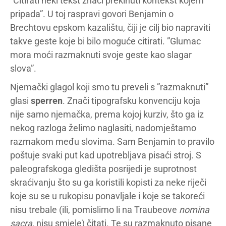
”Citirati neki tekst znači prekinuti kontekst kojem
pripada”. U toj raspravi govori Benjamin o
Brechtovu epskom kazalištu, čiji je cilj bio napraviti
takve geste koje bi bilo moguće citirati. ”Glumac
mora moći razmaknuti svoje geste kao slagar
slova”.
Njemački glagol koji smo tu preveli s ”razmaknuti”
glasi
sperren
. Znači tipografsku konvenciju koja
nije samo njemačka, prema kojoj kurziv, što ga iz
nekog razloga želimo naglasiti, nadomještamo
razmakom među slovima. Sam Benjamin to pravilo
poštuje svaki put kad upotrebljava pisaći stroj. S
paleografskoga gledišta posrijedi je suprotnost
skraćivanju što su ga koristili kopisti za neke riječi
koje su se u rukopisu ponavljale i koje se takoreći
nisu trebale (ili, pomislimo li na Traubeove
nomina
sacra
, nisu smjele) čitati. Te su razmaknuto pisane