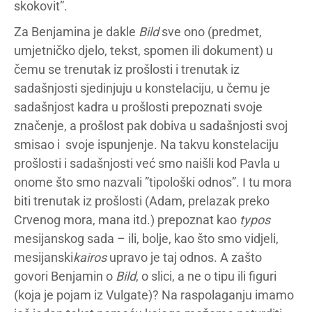
skokovit”.
Za Benjamina je dakle
Bild
sve ono (predmet,
umjetničko djelo, tekst, spomen ili dokument) u
čemu se trenutak iz prošlosti i trenutak iz
sadašnjosti sjedinjuju u konstelaciju, u čemu je
sadašnjost kadra u prošlosti prepoznati svoje
značenje, a prošlost pak dobiva u sadašnjosti svoj
smisao i svoje ispunjenje. Na takvu konstelaciju
prošlosti i sadašnjosti već smo naišli kod Pavla u
onome što smo nazvali ”tipološki odnos”. I tu mora
biti trenutak iz prošlosti (Adam, prelazak preko
Crvenog mora, mana itd.) prepoznat kao
typos
mesijanskog sada – ili, bolje, kao što smo vidjeli,
mesijanski
kairos
upravo je taj odnos. A zašto
govori Benjamin o
Bild
, o slici, a ne o tipu ili figuri
(koja je pojam iz Vulgate)? Na raspolaganju imamo