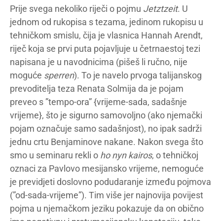
Prije svega nekoliko riječi o pojmu
Jetztzeit
. U
jednom od rukopisa s tezama, jedinom rukopisu u
tehničkom smislu, čija je vlasnica Hannah Arendt,
riječ koja se prvi puta pojavljuje u četrnaestoj tezi
napisana je u navodnicima (pišeš li ručno, nije
moguće
sperren
). To je navelo prvoga talijanskog
prevoditelja teza Renata Solmija da je pojam
preveo s ”tempo-ora” {vrijeme-sada, sadašnje
vrijeme}, što je sigurno samovoljno (ako njemački
pojam označuje samo sadašnjost), no ipak sadrži
jednu crtu Benjaminove nakane. Nakon svega što
smo u seminaru rekli o
ho nyn kairos
, o tehničkoj
oznaci za Pavlovo mesijansko vrijeme, nemoguće
je previdjeti doslovno podudaranje između pojmova
(”od-sada-vrijeme”). Tim više jer najnovija povijest
pojma u njemačkom jeziku pokazuje da on obično