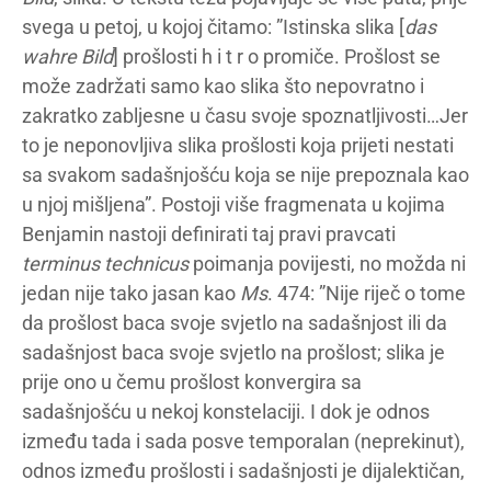
svega u petoj, u kojoj čitamo: ”Istinska slika [
das
wahre Bild
] prošlosti h i t r o promiče. Prošlost se
može zadržati samo kao slika što nepovratno i
zakratko zabljesne u času svoje spoznatljivosti…Jer
to je neponovljiva slika prošlosti koja prijeti nestati
sa svakom sadašnjošću koja se nije prepoznala kao
u njoj mišljena”. Postoji više fragmenata u kojima
Benjamin nastoji definirati taj pravi pravcati
terminus technicus
poimanja povijesti, no možda ni
jedan nije tako jasan kao
Ms
. 474: ”Nije riječ o tome
da prošlost baca svoje svjetlo na sadašnjost ili da
sadašnjost baca svoje svjetlo na prošlost; slika je
prije ono u čemu prošlost konvergira sa
sadašnjošću u nekoj konstelaciji. I dok je odnos
između tada i sada posve temporalan (neprekinut),
odnos između prošlosti i sadašnjosti je dijalektičan,