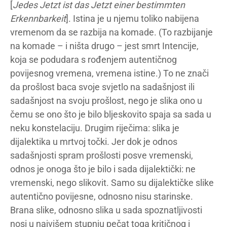
[
Jedes Jetzt ist das Jetzt einer bestimmten
Erkennbarkeit
]. Istina je u njemu toliko nabijena
vremenom da se razbija na komade. (To razbijanje
na komade – i ništa drugo – jest smrt Intencije,
koja se podudara s rođenjem autentičnog
povijesnog vremena, vremena istine.) To ne znači
da prošlost baca svoje svjetlo na sadašnjost ili
sadašnjost na svoju prošlost, nego je slika ono u
čemu se ono što je bilo bljeskovito spaja sa sada u
neku konstelaciju. Drugim riječima: slika je
dijalektika u mrtvoj točki. Jer dok je odnos
sadašnjosti spram prošlosti posve vremenski,
odnos je onoga što je bilo i sada dijalektički: ne
vremenski, nego slikovit. Samo su dijalektičke slike
autentično povijesne, odnosno nisu starinske.
Brana slike, odnosno slika u sada spoznatljivosti
nosi u najvišem stupnju pečat toga kritičnog i