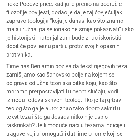
neke Poeove priče; kad ju je prenio na područje
filozofije povijesti, dodao je da je taj čovječuljak
zapravo teologija ”koja je danas, kao što znamo,
mala i ružna, pa se ionako ne smije pokazivati” i ako
je historijski materijalizam bude znao iskoristiti,
dobit će povijesnu partiju protiv svojih opasnih
protivnika.
Time nas Benjamin poziva da tekst njegovih teza
zamišljamo kao šahovsko polje na kojem se
odigrava odlučna teorijska bitka koju, kao što
moramo pretpostavljati i u ovom slučaju, vodi
između redova skriveni teolog. Tko je taj grbavi
teolog što ga je autor znao tako dobro sakriti u
tekst teza i što ga dosada nitko nije uspio
raskrinkati? Je li moguće naći u tezama indicije i
tragove koji bi omogućili dati ime onome koji se