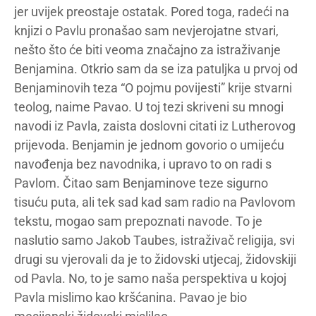
jer uvijek preostaje ostatak. Pored toga, radeći na
knjizi o Pavlu pronašao sam nevjerojatne stvari,
nešto što će biti veoma značajno za istraživanje
Benjamina. Otkrio sam da se iza patuljka u prvoj od
Benjaminovih teza “O pojmu povijesti” krije stvarni
teolog, naime Pavao. U toj tezi skriveni su mnogi
navodi iz Pavla, zaista doslovni citati iz Lutherovog
prijevoda. Benjamin je jednom govorio o umijeću
navođenja bez navodnika, i upravo to on radi s
Pavlom. Čitao sam Benjaminove teze sigurno
tisuću puta, ali tek sad kad sam radio na Pavlovom
tekstu, mogao sam prepoznati navode. To je
naslutio samo Jakob Taubes, istraživač religija, svi
drugi su vjerovali da je to židovski utjecaj, židovskiji
od Pavla. No, to je samo naša perspektiva u kojoj
Pavla mislimo kao kršćanina. Pavao je bio