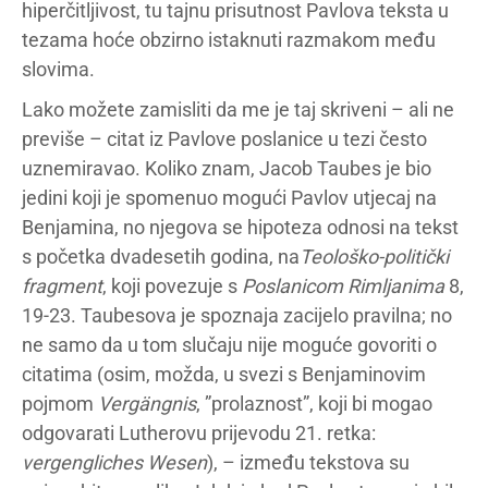
hiperčitljivost, tu tajnu prisutnost Pavlova teksta u
tezama hoće obzirno istaknuti razmakom među
slovima.
Lako možete zamisliti da me je taj skriveni – ali ne
previše – citat iz Pavlove poslanice u tezi često
uznemiravao. Koliko znam, Jacob Taubes je bio
jedini koji je spomenuo mogući Pavlov utjecaj na
Benjamina, no njegova se hipoteza odnosi na tekst
s početka dvadesetih godina, na
Teološko-politički
fragment
, koji povezuje s
Poslanicom Rimljanima
8,
19-23. Taubesova je spoznaja zacijelo pravilna; no
ne samo da u tom slučaju nije moguće govoriti o
citatima (osim, možda, u svezi s Benjaminovim
pojmom
Vergängnis
, ”prolaznost”, koji bi mogao
odgovarati Lutherovu prijevodu 21. retka:
vergengliches Wesen
), – između tekstova su