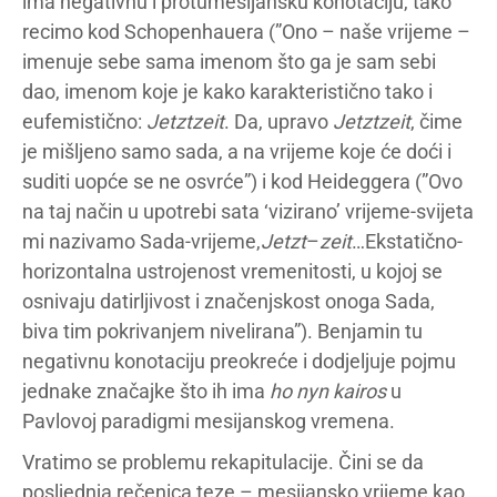
ima negativnu i protumesijansku konotaciju, tako
recimo kod Schopenhauera (”Ono – naše vrijeme –
imenuje sebe sama imenom što ga je sam sebi
dao, imenom koje je kako karakteristično tako i
eufemistično:
Jetztzeit
. Da, upravo
Jetztzeit
, čime
je mišljeno samo sada, a na vrijeme koje će doći i
suditi uopće se ne osvrće”) i kod Heideggera (”Ovo
na taj način u upotrebi sata ‘vizirano’ vrijeme-svijeta
mi nazivamo Sada-vrijeme,
Jetzt
–
zeit
…Ekstatično-
horizontalna ustrojenost vremenitosti, u kojoj se
osnivaju datirljivost i značenjskost onoga Sada,
biva tim pokrivanjem nivelirana”). Benjamin tu
negativnu konotaciju preokreće i dodjeljuje pojmu
jednake značajke što ih ima
ho nyn kairos
u
Pavlovoj paradigmi mesijanskog vremena.
Vratimo se problemu rekapitulacije. Čini se da
posljednja rečenica teze – mesijansko vrijeme kao