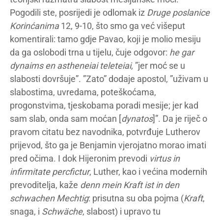
Pogodili ste, posrijedi je odlomak iz
Druge poslanice
Korinćanima
12, 9-10, što smo ga već višeput
komentirali: tamo gdje Pavao, koji je molio mesiju
da ga oslobodi trna u tijelu, čuje odgovor:
he gar
dynaims en astheneiai teleteiai
, ”jer moć se u
slabosti dovršuje”. ”Zato” dodaje apostol, ”uživam u
slabostima, uvredama, poteškoćama,
progonstvima, tjeskobama poradi mesije; jer kad
sam slab, onda sam moćan [
dynatos
]”. Da je riječ o
pravom citatu bez navodnika, potvrđuje Lutherov
prijevod, što ga je Benjamin vjerojatno morao imati
pred očima. I dok Hijeronim prevodi
virtus in
infirmitate percfictur
, Luther, kao i većina modernih
prevoditelja, kaže
denn mein Kraft ist in den
schwachen Mechtig
: prisutna su oba pojma (
Kraft
,
snaga, i
Schwäche
, slabost) i upravo tu