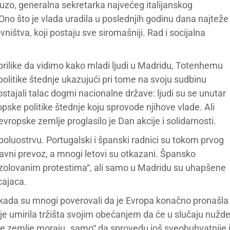
zo, generalna sekretarka najvećeg italijanskog
Ono što je vlada uradila u poslednjih godinu dana najteže
vništva, koji postaju sve siromašniji. Rad i socijalna
prilike da vidimo kako mladi ljudi u Madridu, Totenhemu
e politike štednje ukazujući pri tome na svoju sudbinu
ostajali talac dogmi nacionalne države: ljudi su se unutar
pske politike štednje koju sprovode njihove vlade. Ali
vropske zemlje proglasilo je Dan akcije i solidarnosti.
poluostrvu. Portugalski i španski radnici su tokom prvog
 javni prevoz, a mnogi letovi su otkazani. Špansko
 „izolovanim protestima“, ali samo u Madridu su uhapšene
cajaca.
u kada su mnogi poverovali da je Evropa konačno pronašla
je umirila tržišta svojim obećanjem da će u slučaju nužd
 zemlje moraju „samo“ da sprovedu još sveobuhvatnije 