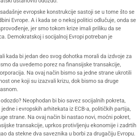
ratski ustanoviti odozdo.
osadašnje evropske konstrukcije sastoji se u tome što se
ni Evrope. A i kada se o nekoj politici odlučuje, onda se
sprovođenje, jer smo tokom krize imali priliku da se
a. Demokratskoj i socijalnoj Evropi potreban je
i kada bi jedan deo svog dohotka morali da izdvoje za
bismo da uvedemo porez na finansijske transakcije,
korporacija. Na ovaj način bismo sa jedne strane ukrotili
rnost one koji su izazvali krizu, dok bismo sa druge
ikasnom.
t odozdo? Neophodan bi bio savez socijalnih pokreta,
edne i evropskih arhitekata iz ECB-a, političkih partija,
ge strane. Na ovaj način bi nastao novi, moćni pokret,
ijske transakcije, uprkos protivljenju ekonomije i zadrtih
gao da stekne dva saveznika u borbi za drugačiju Evropu.