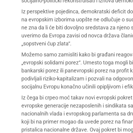
socijalno-politički rekonstruisati i iznova demok
Iz perspektive pojedinca, demokratski deficit d
na evropskim izborima uopšte ne odlučuje o sudbi
ne zna da li će biti dovoljno sredstava za njeno 
uverimo da Evropa zavisi od novca država članic
„sopstveni ćup zlata“.
Možemo samo zamisliti kako bi građani reagoval
„evropski solidarni porez“. Umesto toga mogli 
bankarski porez ili panevropski porez na profit 
podivljali riziko-kapitalizam i pozvali na odgovo
socijalnu Evropu konačno učinili opipljivom i ef
Iz čega bi crpeo moć takav novi evropski pokre
evropske generacije nezaposlenih i sindikata sa j
nacionalnih vlada i evropskog parlamenta sa dru
koji bi na primer mogao da uvede porez na finans
pristalica nacionalne države. Ovaj pokret bi mo