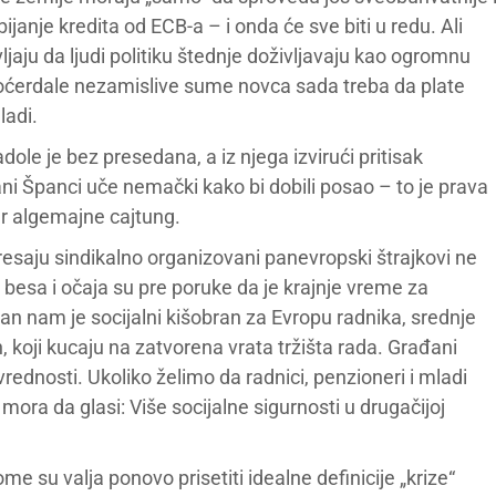
janje kredita od ECB-a – i onda će sve biti u redu. Ali
jaju da ljudi politiku štednje doživljavaju kao ogromnu
ćerdale nezamislive sume novca sada treba da plate
ladi.
le je bez presedana, a iz njega izvirući pritisak
ani Španci uče nemački kako bi dobili posao – to je prava
er algemajne cajtung.
potresaju sindikalno organizovani panevropski štrajkovi ne
 besa i očaja su pre poruke da je krajnje vreme za
 nam je socijalni kišobran za Evropu radnika, srednje
 koji kucaju na zatvorena vrata tržišta rada. Građani
rednosti. Ukoliko želimo da radnici, penzioneri i mladi
ora da glasi: Više socijalne sigurnosti u drugačijoj
e su valja ponovo prisetiti idealne definicije „krize“