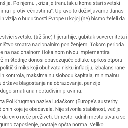
mšija. Po njemu „kriza je trenutak u kome stari svetski
orima i protivrečnostima“. Upravo to doživljavamo danas:
ih vizija o budućnosti Evrope u kojoj (ne) bismo želeli da
tvici svetske (tržišne) hijerarhije, gubitak suvereniteta i
anovništvo smatra nacionalnim poniženjem. Tokom perioda
ji se na nacionalnom i lokalnom nivou implementira
žim štednje donosi obavezujuće odluke uprkos otporu
litički miks koji obuhvata nisku inflaciju, izbalansirane
iznih kontrola, maksimalnu slobodu kapitala, minimalnu
mu države blagostanja na obrazovanje, penzije i
i dugo smatrana neotuđivim pravima.
sta Pol Krugman naziva ludačkom (Europe’s austerity
nih koje je obećavala. Nije stvorila stabilnost, već je
sle da evro neće preživeti. Umesto radnih mesta stvara se
sigurno zaposlenje, postaje opšta norma. Veliko