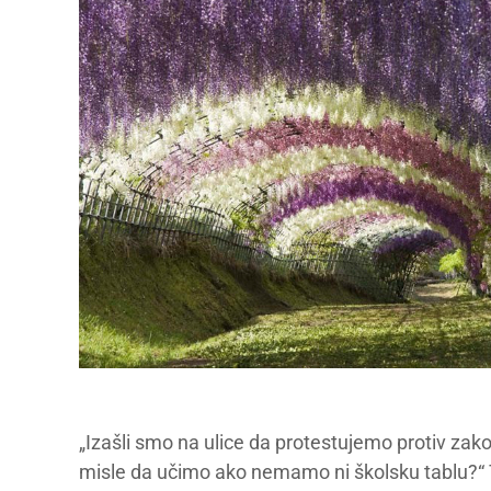
„Izašli smo na ulice da protestujemo protiv zak
misle da učimo ako nemamo ni školsku tablu?“ 