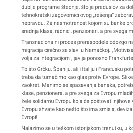
dublje programe štednje, što je preduslov za dobi
tehnokratski zagovornici ovog „rešenja“ zaboravl
nepravdu. Za nesmotrenost kojom su banke pro
srednja klasa, radnici, penzioneri, a pre svega m
Transnacionalni proces preraspodele odozgo nado
migracija cinično se slavi u Nemačkoj. „Motivis
volja za integracijom“, javlja ponosno Frankfurt
To što Grčku, Španiju, ali i Italiju i Francusku 
treba da tumačimo kao glas protiv Evrope. Slike
zaokret. Manimo se spasavanja banaka, potreban
klase, penzionera, a pre svega za Evropu mladih,
žele solidarnu Evropu koja će poštovati njihove v
Evropu shvate kao nešto što ima smisla, deviza m
Evropi!
Nalazimo se u teškom istorijskom trenutku, u kom