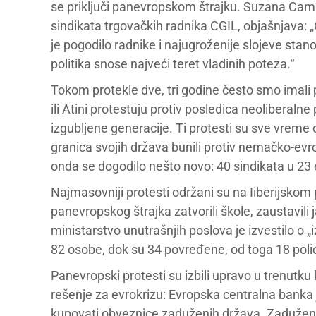
se priključi panevropskom štrajku. Suzana Camu
sindikata trgovačkih radnika CGIL, objašnjava: „
je pogodilo radnike i najugroženije slojeve stano
politika snose najveći teret vladinih poteza.“
Tokom protekle dve, tri godine često smo imali 
ili Atini protestuju protiv posledica neoliberaln
izgubljene generacije. Ti protesti su sve vreme 
granica svojih država bunili protiv nemačko-evro
onda se dogodilo nešto novo: 40 sindikata u 23 e
Najmasovniji protesti održani su na Iiberijskom 
panevropskog štrajka zatvorili škole, zaustavili
ministarstvo unutrašnjih poslova je izvestilo o
82 osobe, dok su 34 povređene, od toga 18 poli
Panevropski protesti su izbili upravo u trenutk
rešenje za evrokrizu: Evropska centralna banka 
kupovati obveznice zaduženih država. Zadužene