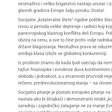
siromaštvo i veliko bogatstvo nastaju unutar i 
glavnih gradova Evrope šalju poruku: Dosta!
Socijalne „kolateralne štete“ rigidne politike š
nivou iz perioda velike depresije i radnici koji
panevropskog klasnog konflikta deli Evropu. Pol
obzira na cenu, a sve to čine protiv volje radn
države blagostanja. Neotuđiva prava se oduzima
srednja klasa izlaže se globalnoj konkurenciji.
Iz prošlosti znamo da kada ljudi osećaju da nem
tajfun finansijske i evrokrize duva kontinentom 
slobodu i jednakost, a u stvarnosti prozvodi ne
rečeno, predrevolucionarnog stanja – sa otvor
Socijalno pitanje je postalo evropsko pitanje na 
nastala ako bi štrajkači i demonstranti istakli 
saradnju i zajedničko zalaganje ne za manje Ev