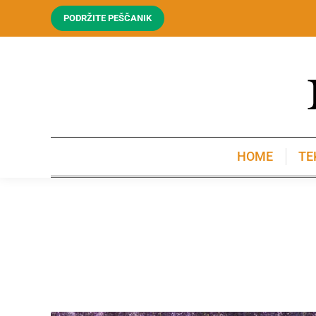
PODRŽITE PEŠČANIK
HOME
TE
HOME
TE