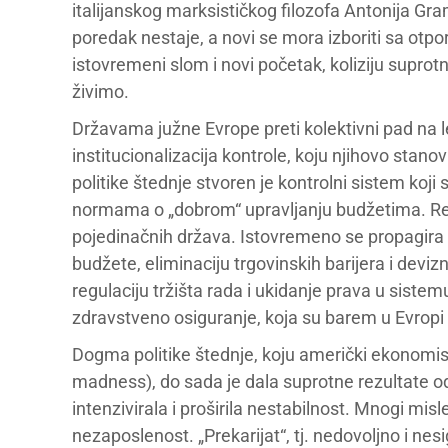
italijanskog marksističkog filozofa Antonija Gra
poredak nestaje, a novi se mora izboriti sa otp
istovremeni slom i novi početak, koliziju suprotn
živimo.
Državama južne Evrope preti kolektivni pad na les
institucionalizacija kontrole, koju njihovo st
politike štednje stvoren je kontrolni sistem ko
normama o „dobrom“ upravljanju budžetima. Re
pojedinačnih država. Istovremeno se propagira po
budžete, eliminaciju trgovinskih barijera i dev
regulaciju tržišta rada i ukidanje prava u siste
zdravstveno osiguranje, koja su barem u Evrop
Dogma politike štednje, koju američki ekonomi
madness), do sada je dala suprotne rezultate od o
intenzivirala i proširila nestabilnost. Mnogi mi
nezaposlenost. „Prekarijat“, tj. nedovoljno i ne