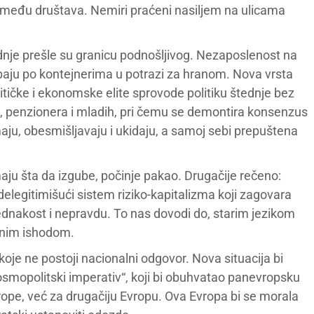
između društava. Nemiri praćeni nasiljem na ulicama
tednje prešle su granicu podnošljivog. Nezaposlenost na
 kopaju po kontejnerima u potrazi za hranom. Nova vrsta
itičke i ekonomske elite sprovode politiku štednje bez
ika, penzionera i mladih, pri čemu se demontira konsenzus
ju, obesmišljavaju i ukidaju, a samoj sebi prepuštena
aju šta da izgube, počinje pakao. Drugačije rečeno:
delegitimišući sistem riziko-kapitalizma koji zagovara
jednakost i nepravdu. To nas dovodi do, starim jezikom
enim ishodom.
koje ne postoji nacionalni odgovor. Nova situacija bi
„kosmopolitski imperativ“, koji bi obuhvatao panevropsku
rope, već za drugačiju Evropu. Ova Evropa bi se morala