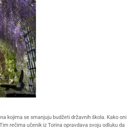
ona kojima se smanjuju budžeti državnih škola. Kako oni
Tim rečima učenik iz Torina opravdava svoju odluku da