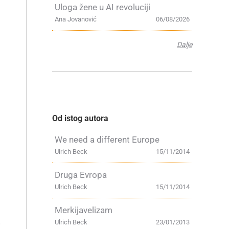
Uloga žene u AI revoluciji
Ana Jovanović
06/08/2026
Dalje
Od istog autora
We need a different Europe
Ulrich Beck
15/11/2014
Druga Evropa
Ulrich Beck
15/11/2014
Merkijavelizam
e
Ulrich Beck
23/01/2013
i