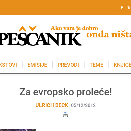
KSTOVI
EMISIJE
PREVODI
TEME
KNJIG
KSTOVI
EMISIJE
PREVODI
TEME
KNJIG
Za evropsko proleće!
ULRICH BECK
05/12/2012