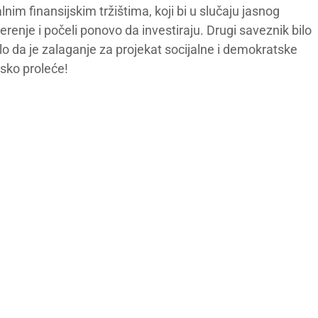
alnim finansijskim tržištima, koji bi u slučaju jasnog
erenje i počeli ponovo da investiraju. Drugi saveznik bilo
lo da je zalaganje za projekat socijalne i demokratske
sko proleće!