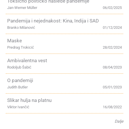
Toksično političko nasleđe pandemije
Jan-Werner Müller
06/02/2025
Pandemija i nejednakost: Kina, Indija i SAD
Branko Milanović
01/12/2024
Maske
Predrag Trokicić
28/02/2024
Ambivalentna vest
Rodoljub Šabić
08/04/2023
O pandemiji
Judith Butler
05/01/2023
Slikar hulja na platnu
Viktor Ivančić
16/08/2022
Dalje