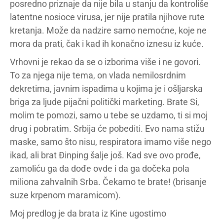
posredno priznaje da nije bila u stanju da kontroliše
latentne nosioce virusa, jer nije pratila njihove rute
kretanja. Može da nadzire samo nemoćne, koje ne
mora da prati, čak i kad ih konačno iznesu iz kuće.
Vrhovni je rekao da se o izborima više i ne govori.
To za njega nije tema, on vlada nemilosrdnim
dekretima, javnim ispadima u kojima je i ošljarska
briga za ljude pijačni politički marketing. Brate Si,
molim te pomozi, samo u tebe se uzdamo, ti si moj
drug i pobratim. Srbija će pobediti. Evo nama stižu
maske, samo što nisu, respiratora imamo više nego
ikad, ali brat Đinping šalje još. Kad sve ovo prođe,
zamoliću ga da dođe ovde i da ga dočeka pola
miliona zahvalnih Srba. Čekamo te brate! (brisanje
suze krpenom maramicom).
Moj predlog je da brata iz Kine ugostimo