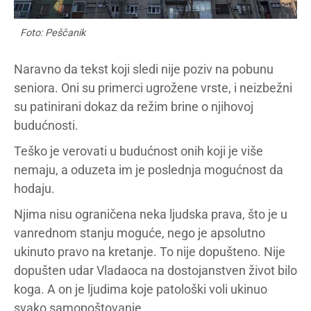
Foto: Peščanik
Naravno da tekst koji sledi nije poziv na pobunu
seniora. Oni su primerci ugrožene vrste, i neizbežni
su patinirani dokaz da režim brine o njihovoj
budućnosti.
Teško je verovati u budućnost onih koji je više
nemaju, a oduzeta im je poslednja mogućnost da
hodaju.
Njima nisu ograničena neka ljudska prava, što je u
vanrednom stanju moguće, nego je apsolutno
ukinuto pravo na kretanje. To nije dopušteno. Nije
dopušten udar Vladaoca na dostojanstven život bilo
koga. A on je ljudima koje patološki voli ukinuo
svako samopoštovanje.