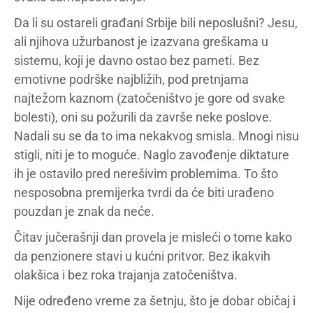
Da li su ostareli građani Srbije bili neposlušni? Jesu,
ali njihova užurbanost je izazvana greškama u
sistemu, koji je davno ostao bez pameti. Bez
emotivne podrške najbližih, pod pretnjama
najtežom kaznom (zatočeništvo je gore od svake
bolesti), oni su požurili da završe neke poslove.
Nadali su se da to ima nekakvog smisla. Mnogi nisu
stigli, niti je to moguće. Naglo zavođenje diktature
ih je ostavilo pred nerešivim problemima. To što
nesposobna premijerka tvrdi da će biti urađeno
pouzdan je znak da neće.
Čitav jučerašnji dan provela je misleći o tome kako
da penzionere stavi u kućni pritvor. Bez ikakvih
olakšica i bez roka trajanja zatočeništva.
Nije određeno vreme za šetnju, što je dobar običaj i