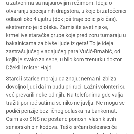
u zatvorima sa najsurovijim režimom. Ideja o
otvaranju specijalnih dragstora, u koje bi zatočenici
odlazili oko 4 ujutru (dok još traje policijski čas),
ekstremno je idiotska. Zamislite avetinjske,
krmeljive staračke grupe koje pred zoru tumaraju u
bakalnicama za bivše ljude iz geta! To je ideja
zastrašujućeg vladajućeg para Vučić-Brnabić, od
kojih je svako za sebe, u bilo kom trenutku doktor
Džekil i mister Hajd.
Starci i starice moraju da znaju: nema ni izbliza
dovoljno ljudi da im budu pri ruci. Lažni volonteri su
već prevarili neke od njih. Na telefonima gde valja
tražiti pomoć satima se niko ne javlja. Ne mogu se
podići penzije bez ličnog odlaska na bankomat.
Osim ako SNS ne postane ponosni vlasnik svih
seniorskih pin kodova. Teški srčani bolesnici će