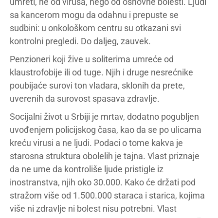
umreti, ne od virusa, nego od osnovne bolesti. Ljudi
sa kancerom mogu da odahnu i prepuste se
sudbini: u onkološkom centru su otkazani svi
kontrolni pregledi. Do daljeg, zauvek.
Penzioneri koji žive u soliterima umreće od
klaustrofobije ili od tuge. Njih i druge nesrećnike
poubijaće surovi ton vladara, sklonih da prete,
uverenih da surovost spasava zdravlje.
Socijalni život u Srbiji je mrtav, dodatno pogubljen
uvođenjem policijskog časa, kao da se po ulicama
kreću virusi a ne ljudi. Podaci o tome kakva je
starosna struktura obolelih je tajna. Vlast priznaje
da ne ume da kontroliše ljude pristigle iz
inostranstva, njih oko 30.000. Kako će držati pod
stražom više od 1.500.000 staraca i starica, kojima
više ni zdravlje ni bolest nisu potrebni. Vlast