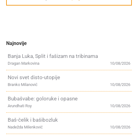
Najnovije
Banja Luka, Split i fašizam na tribinama
Dragan Markovina
10/08/2026
Novi svet disto-utopije
Branko Milanović
10/08/2026
Bubašvabe: goloruke i opasne
Arundhati Roy
10/08/2026
Baš-čelik i bašibozluk
Nadežda Milenković
10/08/2026