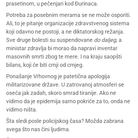
prasetinom, u pečenjari kod Đurinaca.
Potreba za posebnim merama se ne može osporiti.
Ali, to je pitanje organizacije zdravstvenog sistema
koji odavno ne postoji, a ne diktatorskog režanja.
Sve druge bolesti su suspendovane
do daljeg,
a
ministar zdravlja bi morao da napravi inventar
masovnih smrti zbog te mere. I na kraju saopšti
bilans, koji će biti crnji od crnjeg.
Ponašanje Vrhovnog je patetična apologija
militarizovane države. U zatrovanoj atmosferi se
oseća jak zadah, skoro smrad tiranije. Ako ne
vidimo da je epidemija samo pokriće za to, onda ne
vidimo ništa.
Šta sledi posle policijskog časa? Možda zabrana
svega što nas čini ljudima.