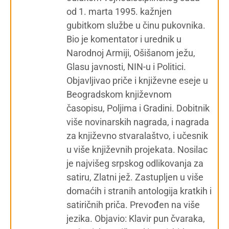
od 1. marta 1995. kažnjen
gubitkom službe u činu pukovnika.
Bio je komentator i urednik u
Narodnoj Armiji, Ošišanom ježu,
Glasu javnosti, NIN-u i Politici.
Objavljivao priče i književne eseje u
Beogradskom književnom
časopisu, Poljima i Gradini. Dobitnik
više novinarskih nagrada, i nagrada
za književno stvaralaštvo, i učesnik
u više književnih projekata. Nosilac
je najvišeg srpskog odlikovanja za
satiru, Zlatni jež. Zastupljen u više
domaćih i stranih antologija kratkih i
satiričnih priča. Prevođen na više
jezika. Objavio: Klavir pun čvaraka,