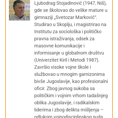
Ljubodrag Stojadinović (1947, Niš),
gde se školovao do velike mature u
gimnaziji „Svetozar Marković“.
Studirao u Skoplju, i magistrirao na
Institutu za sociološka i političko
pravna istraživanja, odsek za
masovne komunikacije i
informisanje u globalnom društvu
(Univerzitet Kiril i Metodi 1987).
Završio visoke vojne škole i
službovao u mnogim garnizonima
bivše Jugoslavije, kao profesionalni
oficir. Zbog javnog sukoba sa
političkim i vojnim vrhom tadašnjeg
oblika Jugoslavije, i radikalskim
liderima i zbog delikta mišljenja –
odlukom vojnodisciplinskog suda