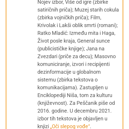
Nojev izbor, Više od igre (zbirke
satiričnih priča); Muzej starih cokula
(zbirka vojničkih priča); Film,
Krivolak i Lakši oblik smrti (romani);
Ratko Mladić: Između mita i Haga,
Život posle kraja, General sunce
(publicističke knjige); Jana na
Zvezdari (priče za decu); Masovno
komuniciranje, izvori i recipijenti
dezinformacije u globalnom
sistemu (zbirka tekstova o
komunikacijama). Zastupljen u
Enciklopediji Niša, tom za kulturu
(književnost). Za Peščanik piše od
2016. godine. U decembru 2021.
izbor tih tekstova je objavljen u
knjizi
„Oči slepog vođe“
.