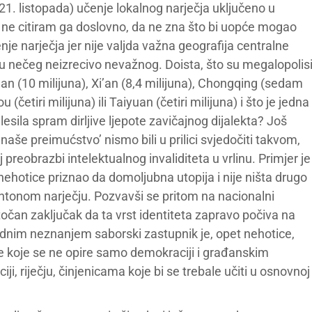
T 21. listopada) učenje lokalnog narječja uključeno u
, ne citiram ga doslovno, da ne zna što bi uopće mogao
nje narječja jer nije valjda važna geografija centralne
u nečeg neizrecivo nevažnog. Doista, što su megalopolis
n (10 milijuna), Xi’an (8,4 milijuna), Chongqing (sedam
etiri milijuna) ili Taiyuan (četiri milijuna) i što je jedna
esila spram dirljive ljepote zavičajnog dijalekta? Još
 naše preimućstvo’ nismo bili u prilici svjedočiti takvom,
eobrazbi intelektualnog invaliditeta u vrlinu. Primjer je
k nehotice priznao da domoljubna utopija i nije ništa drugo
ohtonom narječju. Pozvavši se pritom na nacionalni
 točan zaključak da ta vrst identiteta zapravo počiva na
nim neznanjem saborski zastupnik je, opet nehotice,
e koje se ne opire samo demokraciji i građanskim
i, riječju, činjenicama koje bi se trebale učiti u osnovnoj