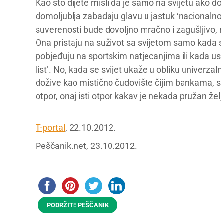
Kao što dijete misli da je samo na svijetu ako do
domoljublja zabadaju glavu u jastuk ‘nacionalno
suverenosti bude dovoljno mračno i zagušljivo, nji
Ona pristaju na suživot sa svijetom samo kada
pobjeđuju na sportskim natjecanjima ili kada us
list’. No, kada se svijet ukaže u obliku univerza
dožive kao mistično čudovište čijim bankama, s
otpor, onaj isti otpor kakav je nekada pružan želje
T-portal
, 22.10.2012.
Peščanik.net, 23.10.2012.
PODRŽITE PEŠČANIK