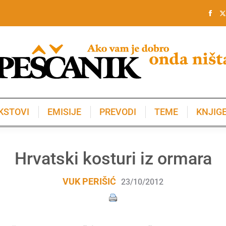
KSTOVI
EMISIJE
PREVODI
TEME
KNJIG
KSTOVI
EMISIJE
PREVODI
TEME
KNJIG
Hrvatski kosturi iz ormara
VUK PERIŠIĆ
23/10/2012