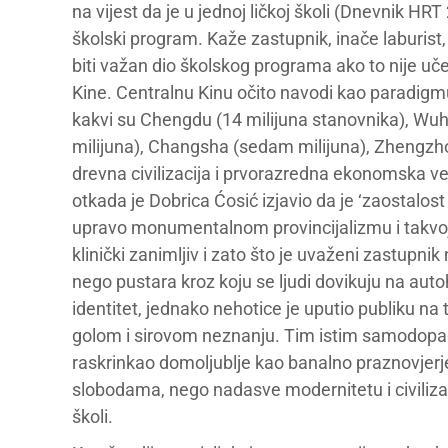
na vijest da je u jednoj ličkoj školi (Dnevnik HR
školski program. Kaže zastupnik, inače laburist
biti važan dio školskog programa ako to nije uče
Kine. Centralnu Kinu očito navodi kao paradigm
kakvi su Chengdu (14 milijuna stanovnika), Wuha
milijuna), Changsha (sedam milijuna), Zhengzhou (č
drevna civilizacija i prvorazredna ekonomska vel
otkada je Dobrica Ćosić izjavio da je ‘zaostalost
upravo monumentalnom provincijalizmu i takvoj pr
klinički zanimljiv i zato što je uvaženi zastupni
nego pustara kroz koju se ljudi dovikuju na aut
identitet, jednako nehotice je uputio publiku na
golom i sirovom neznanju. Tim istim samodopad
raskrinkao domoljublje kao banalno praznovjerj
slobodama, nego nadasve modernitetu i civilizacij
školi.