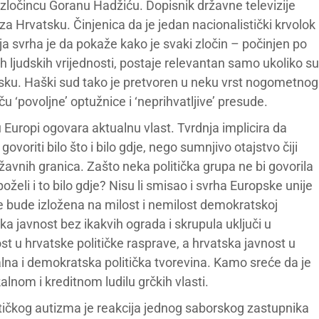
ločincu Goranu Hadžiću. Dopisnik državne televizije
a za Hrvatsku. Činjenica da je jedan nacionalistički krvolok
ja svrha je da pokaže kako je svaki zločin – počinjen po
h ljudskih vrijednosti, postaje relevantan samo ukoliko su
tsku. Haški sud tako je pretvoren u neku vrst nogometnog
‘povoljne’ optužnice i ‘neprihvatljive’ presude.
u Europi ogovara aktualnu vlast. Tvrdnja implicira da
ovoriti bilo što i bilo gdje, nego sumnjivo otajstvo čiji
žavnih granica. Zašto neka politička grupa ne bi govorila
 poželi i to bilo gdje? Nisu li smisao i svrha Europske unije
e bude izložena na milost i nemilost demokratskoj
a javnost bez ikakvih ograda i skrupula uključi u
t u hrvatske političke rasprave, a hrvatska javnost u
lna i demokratska politička tvorevina. Kamo sreće da je
lnom i kreditnom ludilu grčkih vlasti.
olitičkog autizma je reakcija jednog saborskog zastupnika