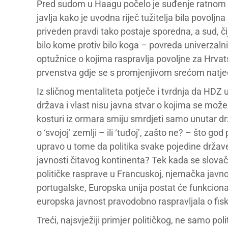
Pred sudom u Haagu počelo je suđenje ratnom z
javlja kako je uvodna riječ tužitelja bila povoljn
priveden pravdi tako postaje sporedna, a sud, či
bilo kome protiv bilo koga – povreda univerzalni
optužnice o kojima raspravlja povoljne za Hrva
prvenstva gdje se s promjenjivom srećom natječu 
Iz sličnog mentaliteta potječe i tvrdnja da HDZ 
država i vlast nisu javna stvar o kojima se može g
kosturi iz ormara smiju smrdjeti samo unutar dr
o ‘svojoj’ zemlji – ili ‘tuđoj’, zašto ne? – što god
upravo u tome da politika svake pojedine držav
javnosti čitavog kontinenta? Tek kada se slovačk
političke rasprave u Francuskoj, njemačka javnos
portugalske, Europska unija postat će funkciona
europska javnost pravodobno raspravljala o fiska
Treći, najsvježiji primjer političkog, ne samo p