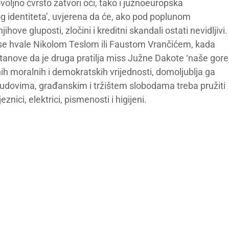
voljno čvrsto zatvori oči, tako i južnoeuropska
g identiteta’, uvjerena da će, ako pod poplunom
hove gluposti, zločini i kreditni skandali ostati nevidljivi.
 se hvale Nikolom Teslom ili Faustom Vrančićem, kada
tanove da je druga pratilja miss Južne Dakote ‘naše gore
lnih moralnih i demokratskih vrijednosti, domoljublja ga
udovima, građanskim i tržištem slobodama treba pružiti
znici, elektrici, pismenosti i higijeni.