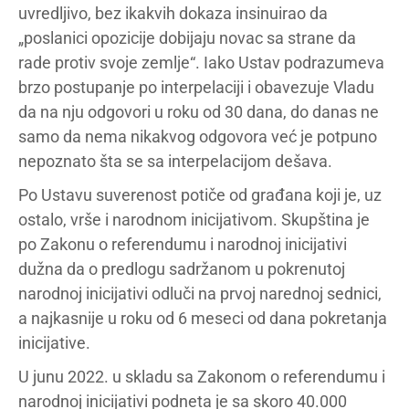
uvredljivo, bez ikakvih dokaza insinuirao da
„poslanici opozicije dobijaju novac sa strane da
rade protiv svoje zemlje“. Iako Ustav podrazumeva
brzo postupanje po interpelaciji i obavezuje Vladu
da na nju odgovori u roku od 30 dana, do danas ne
samo da nema nikakvog odgovora već je potpuno
nepoznato šta se sa interpelacijom dešava.
Po Ustavu suverenost potiče od građana koji je, uz
ostalo, vrše i narodnom inicijativom. Skupština je
po Zakonu o referendumu i narodnoj inicijativi
dužna da o predlogu sadržanom u pokrenutoj
narodnoj inicijativi odluči na prvoj narednoj sednici,
a najkasnije u roku od 6 meseci od dana pokretanja
inicijative.
U junu 2022. u skladu sa Zakonom o referendumu i
narodnoj inicijativi podneta je sa skoro 40.000