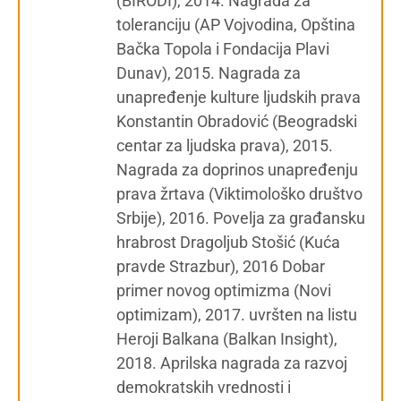
(BIRODI), 2014. Nagrada za
toleranciju (AP Vojvodina, Opština
Bačka Topola i Fondacija Plavi
Dunav), 2015. Nagrada za
unapređenje kulture ljudskih prava
Konstantin Obradović (Beogradski
centar za ljudska prava), 2015.
Nagrada za doprinos unapređenju
prava žrtava (Viktimološko društvo
Srbije), 2016. Povelja za građansku
hrabrost Dragoljub Stošić (Kuća
pravde Strazbur), 2016 Dobar
primer novog optimizma (Novi
optimizam), 2017. uvršten na listu
Heroji Balkana (Balkan Insight),
2018. Aprilska nagrada za razvoj
demokratskih vrednosti i