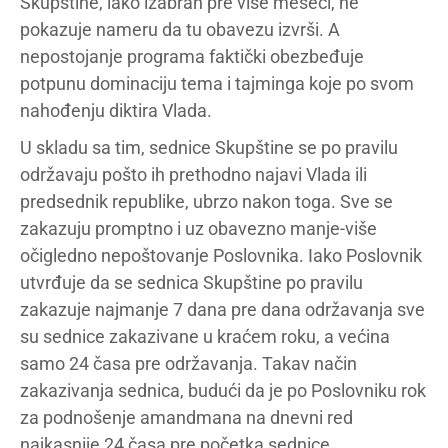
Skupštine, iako izabran pre više meseci, ne
pokazuje nameru da tu obavezu izvrši. A
nepostojanje programa faktički obezbeđuje
potpunu dominaciju tema i tajminga koje po svom
nahođenju diktira Vlada.
U skladu sa tim, sednice Skupštine se po pravilu
održavaju pošto ih prethodno najavi Vlada ili
predsednik republike, ubrzo nakon toga. Sve se
zakazuju promptno i uz obavezno manje-više
očigledno nepoštovanje Poslovnika. Iako Poslovnik
utvrđuje da se sednica Skupštine po pravilu
zakazuje najmanje 7 dana pre dana održavanja sve
su sednice zakazivane u kraćem roku, a većina
samo 24 časa pre održavanja. Takav način
zakazivanja sednica, budući da je po Poslovniku rok
za podnošenje amandmana na dnevni red
najkasnije 24 časa pre početka sednice,