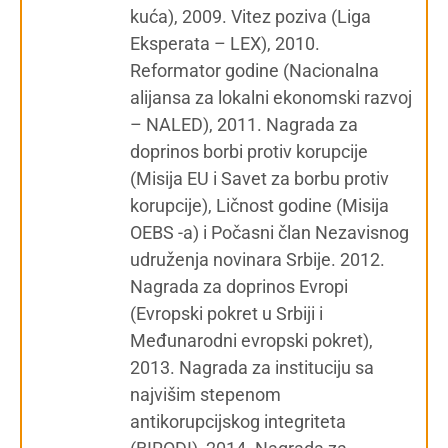
kuća), 2009. Vitez poziva (Liga
Eksperata – LEX), 2010.
Reformator godine (Nacionalna
alijansa za lokalni ekonomski razvoj
– NALED), 2011. Nagrada za
doprinos borbi protiv korupcije
(Misija EU i Savet za borbu protiv
korupcije), Ličnost godine (Misija
OEBS -a) i Počasni član Nezavisnog
udruženja novinara Srbije. 2012.
Nagrada za doprinos Evropi
(Evropski pokret u Srbiji i
Međunarodni evropski pokret),
2013. Nagrada za instituciju sa
najvišim stepenom
antikorupcijskog integriteta