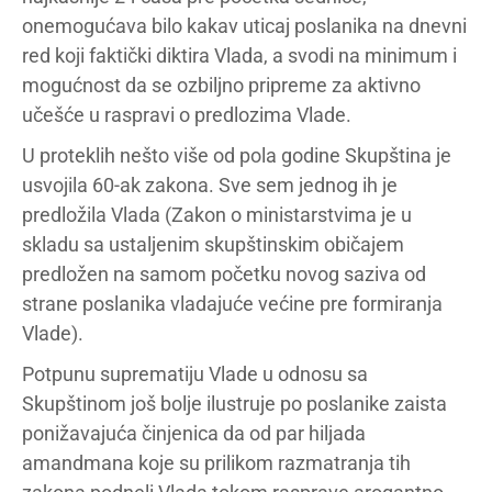
onemogućava bilo kakav uticaj poslanika na dnevni
red koji faktički diktira Vlada, a svodi na minimum i
mogućnost da se ozbiljno pripreme za aktivno
učešće u raspravi o predlozima Vlade.
U proteklih nešto više od pola godine Skupština je
usvojila 60-ak zakona. Sve sem jednog ih je
predložila Vlada (Zakon o ministarstvima je u
skladu sa ustaljenim skupštinskim običajem
predložen na samom početku novog saziva od
strane poslanika vladajuće većine pre formiranja
Vlade).
Potpunu suprematiju Vlade u odnosu sa
Skupštinom još bolje ilustruje po poslanike zaista
ponižavajuća činjenica da od par hiljada
amandmana koje su prilikom razmatranja tih