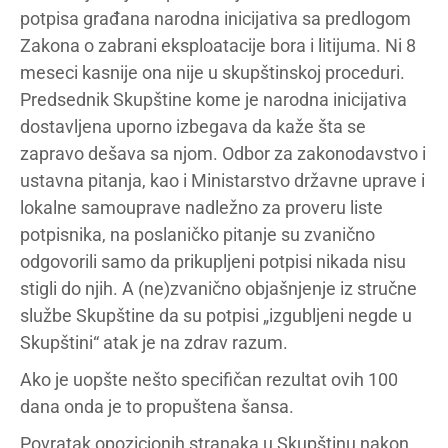
potpisa građana narodna inicijativa sa predlogom
Zakona o zabrani eksploatacije bora i litijuma. Ni 8
meseci kasnije ona nije u skupštinskoj proceduri.
Predsednik Skupštine kome je narodna inicijativa
dostavljena uporno izbegava da kaže šta se
zapravo dešava sa njom. Odbor za zakonodavstvo i
ustavna pitanja, kao i Ministarstvo državne uprave i
lokalne samouprave nadležno za proveru liste
potpisnika, na poslaničko pitanje su zvanično
odgovorili samo da prikupljeni potpisi nikada nisu
stigli do njih. A (ne)zvanično objašnjenje iz stručne
službe Skupštine da su potpisi „izgubljeni negde u
Skupštini“ atak je na zdrav razum.
Ako je uopšte nešto specifičan rezultat ovih 100
dana onda je to propuštena šansa.
Povratak opozicionih stranaka u Skupštinu nakon