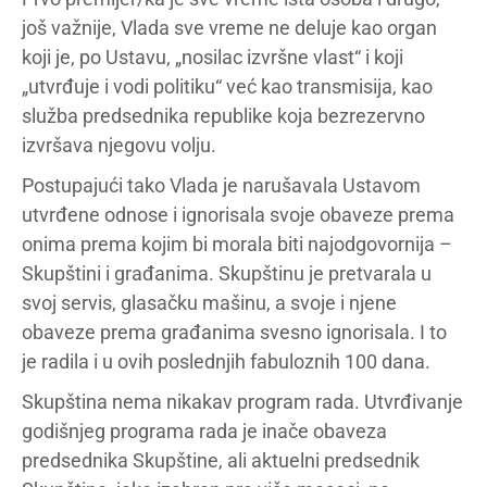
još važnije, Vlada sve vreme ne deluje kao organ
koji je, po Ustavu, „nosilac izvršne vlast“ i koji
„utvrđuje i vodi politiku“ već kao transmisija, kao
služba predsednika republike koja bezrezervno
izvršava njegovu volju.
Postupajući tako Vlada je narušavala Ustavom
utvrđene odnose i ignorisala svoje obaveze prema
onima prema kojim bi morala biti najodgovornija –
Skupštini i građanima. Skupštinu je pretvarala u
svoj servis, glasačku mašinu, a svoje i njene
obaveze prema građanima svesno ignorisala. I to
je radila i u ovih poslednjih fabuloznih 100 dana.
Skupština nema nikakav program rada. Utvrđivanje
godišnjeg programa rada je inače obaveza
predsednika Skupštine, ali aktuelni predsednik