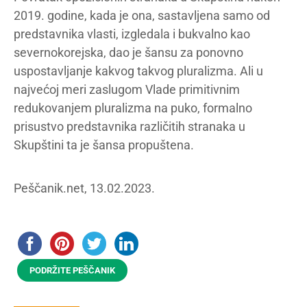
2019. godine, kada je ona, sastavljena samo od
predstavnika vlasti, izgledala i bukvalno kao
severnokorejska, dao je šansu za ponovno
uspostavljanje kakvog takvog pluralizma. Ali u
najvećoj meri zaslugom Vlade primitivnim
redukovanjem pluralizma na puko, formalno
prisustvo predstavnika različitih stranaka u
Skupštini ta je šansa propuštena.
Peščanik.net, 13.02.2023.
PODRŽITE PEŠČANIK