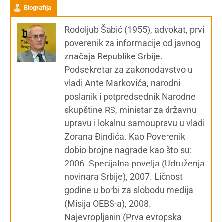
Biografija
Rodoljub Šabić (1955), advokat, prvi
poverenik za informacije od javnog
značaja Republike Srbije.
Podsekretar za zakonodavstvo u
vladi Ante Markovića, narodni
poslanik i potpredsednik Narodne
skupštine RS, ministar za državnu
upravu i lokalnu samoupravu u vladi
Zorana Đinđića. Kao Poverenik
dobio brojne nagrade kao što su:
2006. Specijalna povelja (Udruženja
novinara Srbije), 2007. Ličnost
godine u borbi za slobodu medija
(Misija OEBS-a), 2008.
Najevropljanin (Prva evropska