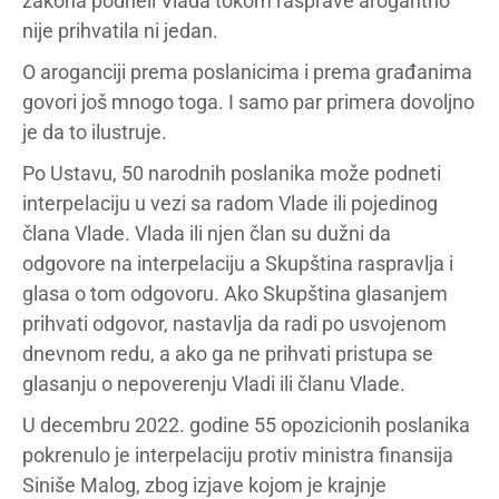
zakona podneli Vlada tokom rasprave arogantno
nije prihvatila ni jedan.
O aroganciji prema poslanicima i prema građanima
govori još mnogo toga. I samo par primera dovoljno
je da to ilustruje.
Po Ustavu, 50 narodnih poslanika može podneti
interpelaciju u vezi sa radom Vlade ili pojedinog
člana Vlade. Vlada ili njen član su dužni da
odgovore na interpelaciju a Skupština raspravlja i
glasa o tom odgovoru. Ako Skupština glasanjem
prihvati odgovor, nastavlja da radi po usvojenom
dnevnom redu, a ako ga ne prihvati pristupa se
glasanju o nepoverenju Vladi ili članu Vlade.
U decembru 2022. godine 55 opozicionih poslanika
pokrenulo je interpelaciju protiv ministra finansija
Siniše Malog, zbog izjave kojom je krajnje