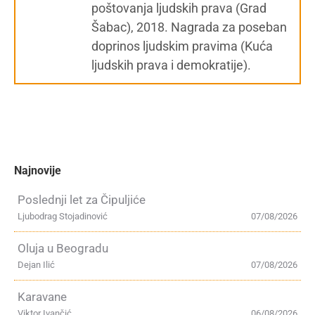
poštovanja ljudskih prava (Grad
Šabac), 2018. Nagrada za poseban
doprinos ljudskim pravima (Kuća
ljudskih prava i demokratije).
Najnovije
Poslednji let za Čipuljiće
Ljubodrag Stojadinović
07/08/2026
Oluja u Beogradu
Dejan Ilić
07/08/2026
Karavane
Viktor Ivančić
06/08/2026