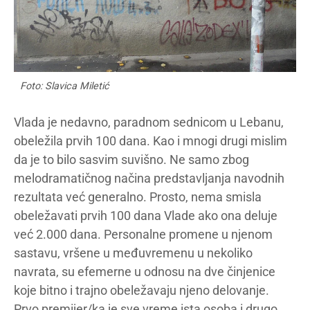
Foto: Slavica Miletić
Vlada je nedavno, paradnom sednicom u Lebanu,
obeležila prvih 100 dana. Kao i mnogi drugi mislim
da je to bilo sasvim suvišno. Ne samo zbog
melodramatičnog načina predstavljanja navodnih
rezultata već generalno. Prosto, nema smisla
obeležavati prvih 100 dana Vlade ako ona deluje
već 2.000 dana. Personalne promene u njenom
sastavu, vršene u međuvremenu u nekoliko
navrata, su efemerne u odnosu na dve činjenice
koje bitno i trajno obeležavaju njeno delovanje.
Prvo premijer/ka je sve vreme ista osoba i drugo,