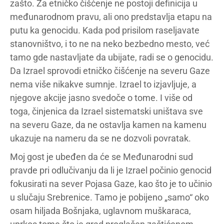
zašto. Za etničko čišćenje ne postoji definicija u
međunarodnom pravu, ali ono predstavlja etapu na
putu ka genocidu. Kada pod prisilom raseljavate
stanovništvo, i to ne na neko bezbedno mesto, već
tamo gde nastavljate da ubijate, radi se o genocidu.
Da Izrael sprovodi etničko čišćenje na severu Gaze
nema više nikakve sumnje. Izrael to izjavljuje, a
njegove akcije jasno svedoče o tome. I više od
toga, činjenica da Izrael sistematski uništava sve
na severu Gaze, da ne ostavlja kamen na kamenu
ukazuje na nameru da se ne dozvoli povratak.
Moj gost je ubeđen da će se Međunarodni sud
pravde pri odlučivanju da li je Izrael počinio genocid
fokusirati na sever Pojasa Gaze, kao što je to učinio
u slučaju Srebrenice. Tamo je pobijeno „samo“ oko
osam hiljada Bošnjaka, uglavnom muškaraca,