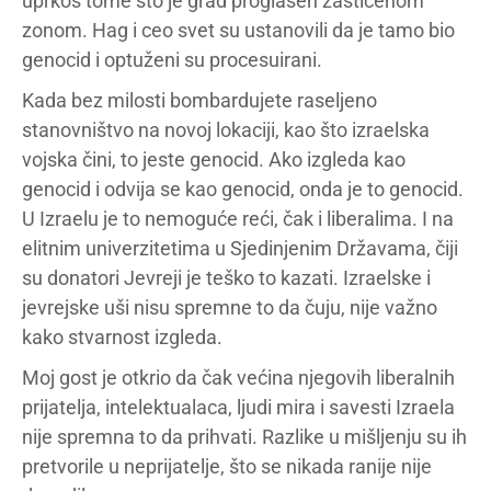
uprkos tome što je grad proglašen zaštićenom
zonom. Hag i ceo svet su ustanovili da je tamo bio
genocid i optuženi su procesuirani.
Kada bez milosti bombardujete raseljeno
stanovništvo na novoj lokaciji, kao što izraelska
vojska čini, to jeste genocid. Ako izgleda kao
genocid i odvija se kao genocid, onda je to genocid.
U Izraelu je to nemoguće reći, čak i liberalima. I na
elitnim univerzitetima u Sjedinjenim Državama, čiji
su donatori Jevreji je teško to kazati. Izraelske i
jevrejske uši nisu spremne to da čuju, nije važno
kako stvarnost izgleda.
Moj gost je otkrio da čak većina njegovih liberalnih
prijatelja, intelektualaca, ljudi mira i savesti Izraela
nije spremna to da prihvati. Razlike u mišljenju su ih
pretvorile u neprijatelje, što se nikada ranije nije