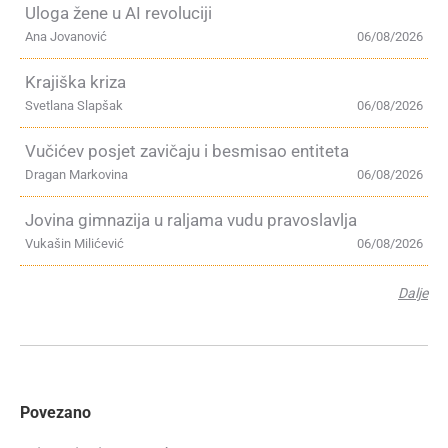
Uloga žene u AI revoluciji
Ana Jovanović
06/08/2026
Krajiška kriza
Svetlana Slapšak
06/08/2026
Vučićev posjet zavičaju i besmisao entiteta
Dragan Markovina
06/08/2026
Jovina gimnazija u raljama vudu pravoslavlja
Vukašin Milićević
06/08/2026
Dalje
Povezano