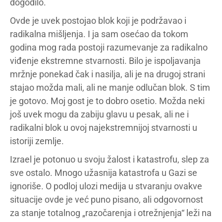
dogodilo.
Ovde je uvek postojao blok koji je podržavao i
radikalna mišljenja. I ja sam osećao da tokom
godina mog rada postoji razumevanje za radikalno
viđenje ekstremne stvarnosti. Bilo je ispoljavanja
mržnje ponekad čak i nasilja, ali je na drugoj strani
stajao možda mali, ali ne manje odlučan blok. S tim
je gotovo. Moj gost je to dobro osetio. Možda neki
još uvek mogu da zabiju glavu u pesak, ali ne i
radikalni blok u ovoj najekstremnijoj stvarnosti u
istoriji zemlje.
Izrael je potonuo u svoju žalost i katastrofu, slep za
sve ostalo. Mnogo užasnija katastrofa u Gazi se
ignoriše. O podloj ulozi medija u stvaranju ovakve
situacije ovde je već puno pisano, ali odgovornost
za stanje totalnog „razočarenja i otrežnjenja“ leži na