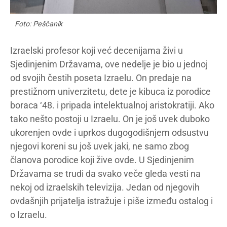
Foto: Peščanik
Izraelski profesor koji već decenijama živi u
Sjedinjenim Državama, ove nedelje je bio u jednoj
od svojih čestih poseta Izraelu. On predaje na
prestižnom univerzitetu, dete je kibuca iz porodice
boraca ‘48. i pripada intelektualnoj aristokratiji. Ako
tako nešto postoji u Izraelu. On je još uvek duboko
ukorenjen ovde i uprkos dugogodišnjem odsustvu
njegovi koreni su još uvek jaki, ne samo zbog
članova porodice koji žive ovde. U Sjedinjenim
Državama se trudi da svako veče gleda vesti na
nekoj od izraelskih televizija. Jedan od njegovih
ovdašnjih prijatelja istražuje i piše između ostalog i
o Izraelu.