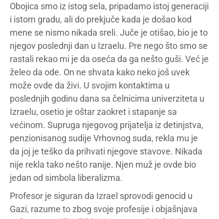
Obojica smo iz istog sela, pripadamo istoj generaciji
i istom gradu, ali do prekjuče kada je došao kod
mene se nismo nikada sreli. Juče je otišao, bio je to
njegov poslednji dan u Izraelu. Pre nego što smo se
rastali rekao mi je da oseća da ga nešto guši. Već je
želeo da ode. On ne shvata kako neko još uvek
može ovde da živi. U svojim kontaktima u
poslednjih godinu dana sa čelnicima univerziteta u
Izraelu, osetio je oštar zaokret i stapanje sa
većinom. Supruga njegovog prijatelja iz detinjstva,
penzionisanog sudije Vrhovnog suda, rekla mu je
da joj je teško da prihvati njegove stavove. Nikada
nije rekla tako nešto ranije. Njen muž je ovde bio
jedan od simbola liberalizma.
Profesor je siguran da Izrael sprovodi genocid u
Gazi, razume to zbog svoje profesije i objašnjava