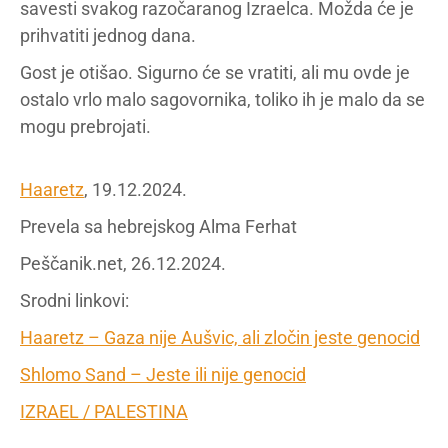
savesti svakog razočaranog Izraelca. Možda će je
prihvatiti jednog dana.
Gost je otišao. Sigurno će se vratiti, ali mu ovde je
ostalo vrlo malo sagovornika, toliko ih je malo da se
mogu prebrojati.
Haaretz
, 19.12.2024.
Prevela sa hebrejskog Alma Ferhat
Peščanik.net, 26.12.2024.
Srodni linkovi:
Haaretz – Gaza nije Aušvic, ali zločin jeste genocid
Shlomo Sand – Jeste ili nije genocid
IZRAEL / PALESTINA