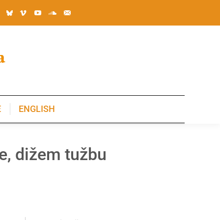
E
ENGLISH
E
ENGLISH
e, dižem tužbu