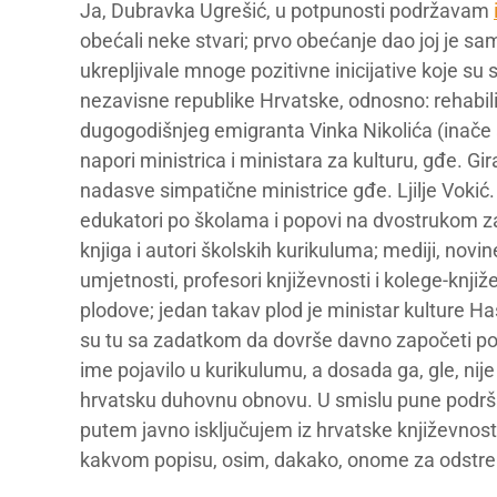
Ja, Dubravka Ugrešić, u potpunosti podržavam
obećali neke stvari; prvo obećanje dao joj je sa
ukrepljivale mnoge pozitivne inicijative koje su
nezavisne republike Hrvatske, odnosno: rehabili
dugogodišnjeg emigranta Vinka Nikolića (inače a
napori ministrica i ministara za kulturu, gđe. Gir
nadasve simpatične ministrice gđe. Ljilje Vokić. N
edukatori po školama i popovi na dvostrukom za
knjiga i autori školskih kurikuluma; mediji, novi
umjetnosti, profesori književnosti i kolege-knji
plodove; jedan takav plod je ministar kulture H
su tu sa zadatkom da dovrše davno započeti pos
ime pojavilo u kurikulumu, a dosada ga, gle, nije
hrvatsku duhovnu obnovu. U smislu pune podrške
putem javno isključujem iz hrvatske književnosti
kakvom popisu, osim, dakako, onome za odstrel