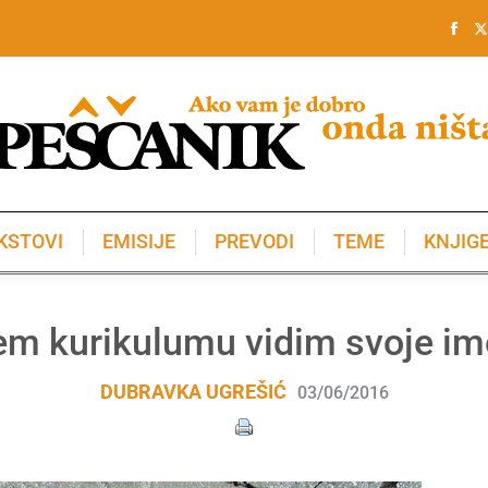
KSTOVI
EMISIJE
PREVODI
TEME
KNJIG
KSTOVI
EMISIJE
PREVODI
TEME
KNJIG
jem kurikulumu vidim svoje im
DUBRAVKA UGREŠIĆ
03/06/2016