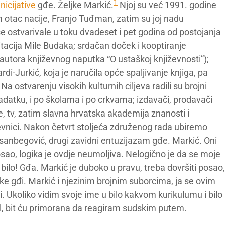
1
inicijative
gđe. Željke Markić.
Njoj su već 1991. godine
m otac nacije, Franjo Tuđman, zatim su joj nadu
 se ostvarivale u toku dvadeset i pet godina od postojanja
tacija Mile Budaka; srdačan doček i kooptiranje
utora književnog naputka “O ustaškoj književnosti”);
ardi-Jurkić, koja je naručila opće spaljivanje knjiga, pa
a ostvarenju visokih kulturnih ciljeva radili su brojni
datku, i po školama i po crkvama; izdavači, prodavači
ne, tv, zatim slavna hrvatska akademija znanosti i
ževnici. Nakon četvrt stoljeća združenog rada ubiremo
asanbegović, drugi zavidni entuzijazam gđe. Markić. Oni
ao, logika je ovdje neumoljiva. Nelogično je da se moje
 bilo! Gđa. Markić je duboko u pravu, treba dovršiti posao,
 gđi. Markić i njezinim brojnim suborcima, ja se ovim
. Ukoliko vidim svoje ime u bilo kakvom kurikulumu i bilo
, bit ću primorana da reagiram sudskim putem.