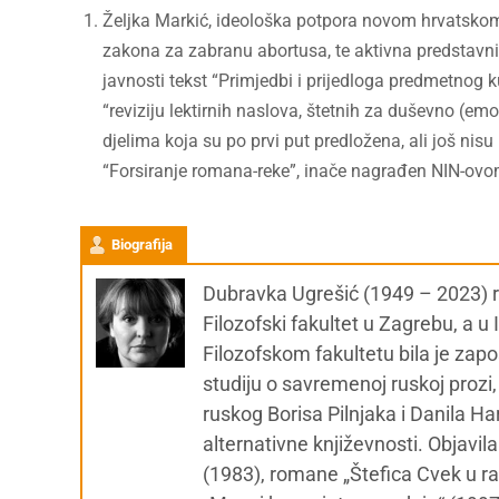
Željka Markić, ideološka potpora novom hrvatsko
zakona za zabranu abortusa, te aktivna predstavnic
javnosti tekst “Primjedbi i prijedloga predmetnog k
“reviziju lektirnih naslova, štetnih za duševno (em
djelima koja su po prvi put predložena, ali još nis
“Forsiranje romana-reke”, inače nagrađen NIN-ov
Biografija
Dubravka Ugrešić (1949 – 2023) rođ
Filozofski fakultet u Zagrebu, a u
Filozofskom fakultetu bila je zapo
studiju o savremenoj ruskoj prozi, 
ruskog Borisa Pilnjaka i Danila Ha
alternativne književnosti. Objavila
(1983), romane „Štefica Cvek u ra