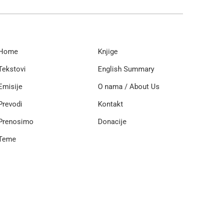
Home
Knjige
Tekstovi
English Summary
Emisije
O nama / About Us
Prevodi
Kontakt
Prenosimo
Donacije
Teme