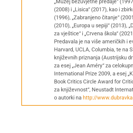
„Muzej bezuvjetne predaje“ (1997),
(2008) i „Lisica“ (2017), kao i zbir
(1996), „Zabranjeno čitanje“ (20
(2010), „Europa u sepiji“ (2013), 
za vještice“ i „Crvena škola“ (202
Predavala je na više američkih i e
Harvard, UCLA, Columbia, te na Sl
književnih priznanja (Austrijsku
za esej „Jean Améry“ za celokupno
International Prize 2009, a esej „
Book Critics Circle Award for Cri
za književnost“, Neustadt Internat
o autorki na
http://www.dubravka