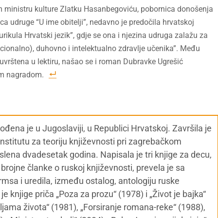
m ministru kulture Zlatku Hasanbegoviću, pobornica donošenja
a udruge “U ime obitelji”, nedavno je predočila hrvatskoj
urikula Hrvatski jezik”, gdje se ona i njezina udruga zalažu za
ocionalno), duhovno i intelektualno zdravlje učenika”. Među
u uvrštena u lektiru, našao se i roman Dubravke Ugrešić
om nagradom.
ena je u Jugoslaviji, u Republici Hrvatskoj. Završila je
 Institutu za teoriju književnosti pri zagrebačkom
slena dvadesetak godina. Napisala je tri knjige za decu,
brojne članke o ruskoj književnosti, prevela je sa
rmsa i uredila, između ostalog, antologiju ruske
 je knjige priča „Poza za prozu“ (1978) i „Život je bajka“
ljama života“ (1981), „Forsiranje romana-reke“ (1988),