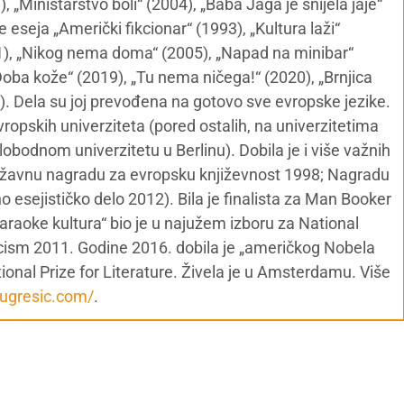
 „Ministarstvo boli“ (2004), „Baba Jaga je snijela jaje“
ke eseja „Američki fikcionar“ (1993), „Kultura laži“
01), „Nikog nema doma“ (2005), „Napad na minibar“
„Doba kože“ (2019), „Tu nema ničega!“ (2020), „Brnjica
1). Dela su joj prevođena na gotovo sve evropske jezike.
vropskih univerziteta (pored ostalih, na univerzitetima
obodnom univerzitetu u Berlinu). Dobila je i više važnih
 državnu nagradu za evropsku književnost 1998; Nagradu
 esejističko delo 2012). Bila je finalista za Man Booker
Karaoke kultura“ bio je u najužem izboru za National
ticism 2011. Godine 2016. dobila je „američkog Nobela
ional Prize for Literature. Živela je u Amsterdamu. Više
ugresic.com/
.