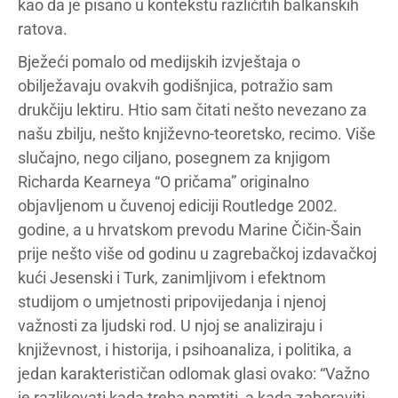
kao da je pisano u kontekstu različitih balkanskih
ratova.
Bježeći pomalo od medijskih izvještaja o
obilježavaju ovakvih godišnjica, potražio sam
drukčiju lektiru. Htio sam čitati nešto nevezano za
našu zbilju, nešto književno-teoretsko, recimo. Više
slučajno, nego ciljano, posegnem za knjigom
Richarda Kearneya “O pričama” originalno
objavljenom u čuvenoj ediciji Routledge 2002.
godine, a u hrvatskom prevodu Marine Čičin-Šain
prije nešto više od godinu u zagrebačkoj izdavačkoj
kući Jesenski i Turk, zanimljivom i efektnom
studijom o umjetnosti pripovijedanja i njenoj
važnosti za ljudski rod. U njoj se analiziraju i
književnost, i historija, i psihoanaliza, i politika, a
jedan karakterističan odlomak glasi ovako: “Važno
je razlikovati kada treba pamtiti, a kada zaboraviti.