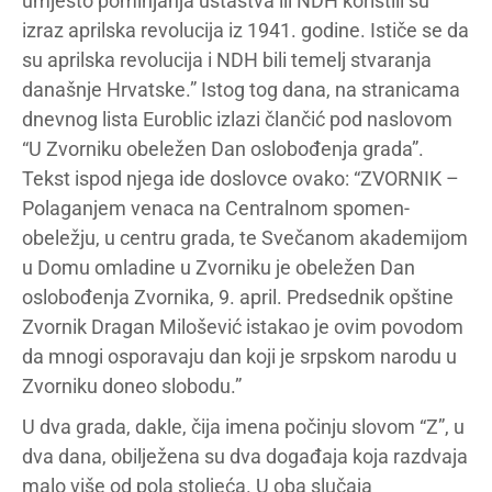
umjesto pominjanja ustaštva ili NDH koristili su
izraz aprilska revolucija iz 1941. godine. Ističe se da
su aprilska revolucija i NDH bili temelj stvaranja
današnje Hrvatske.” Istog tog dana, na stranicama
dnevnog lista Euroblic izlazi člančić pod naslovom
“U Zvorniku obeležen Dan oslobođenja grada”.
Tekst ispod njega ide doslovce ovako: “ZVORNIK –
Polaganjem venaca na Centralnom spomen-
obeležju, u centru grada, te Svečanom akademijom
u Domu omladine u Zvorniku je obeležen Dan
oslobođenja Zvornika, 9. april. Predsednik opštine
Zvornik Dragan Milošević istakao je ovim povodom
da mnogi osporavaju dan koji je srpskom narodu u
Zvorniku doneo slobodu.”
U dva grada, dakle, čija imena počinju slovom “Z”, u
dva dana, obilježena su dva događaja koja razdvaja
malo više od pola stoljeća. U oba slučaja