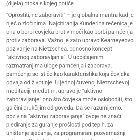
(dijela) otoka s kojeg potiče.
“Oprostiti, ne zaboraviti” – je globalna mantra kad je
riječ o zločinima. Najcitiranija Kunderina rečenica je
ona o borbi čovjeka protiv moći kao borbi pamćenja
protiv zaborava. Važno je zato upravo Kearneyeovo
pozivanje na Nietzschea, odnosno koncept
“aktivnog zaboravljanja”. U uobičajenim
razmatranjima uloge pamćenja i zaborava,
pamćenje se ističe kao karakteristika koja čovjeka
odvaja od životinje. U jednoj čuvenoj Nietzschevoj
meditaciji, međutim, upravo je “aktivno
zaboravljanje” ono što čovjeka može osloboditi, što
ga čini drukčijim od goveda. Da se razumijemo,
poziv na “aktivno zaboravljanje” ovdje ne znači
plediranje za guranje prošlosti pod tepih, za
uništenje sjećanja, za programirani posvemašnji