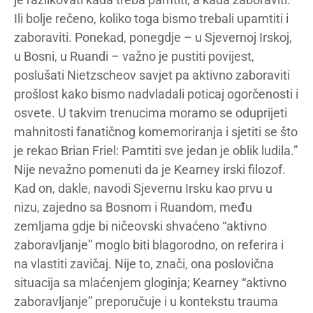
Ili bolje rečeno, koliko toga bismo trebali upamtiti i
zaboraviti. Ponekad, ponegdje – u Sjevernoj Irskoj,
u Bosni, u Ruandi – važno je pustiti povijest,
poslušati Nietzscheov savjet pa aktivno zaboraviti
prošlost kako bismo nadvladali poticaj ogorčenosti i
osvete. U takvim trenucima moramo se oduprijeti
mahnitosti fanatičnog komemoriranja i sjetiti se što
je rekao Brian Friel: Pamtiti sve jedan je oblik ludila.”
Nije nevažno pomenuti da je Kearney irski filozof.
Kad on, dakle, navodi Sjevernu Irsku kao prvu u
nizu, zajedno sa Bosnom i Ruandom, među
zemljama gdje bi ničeovski shvaćeno “aktivno
zaboravljanje” moglo biti blagorodno, on referira i
na vlastiti zavičaj. Nije to, znači, ona poslovična
situacija sa mlaćenjem gloginja; Kearney “aktivno
zaboravljanje” preporučuje i u kontekstu trauma