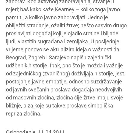
zaborav. Kod aktivnog zaboravljanja, stvar je u
mjeri; baš kako kaže Kearney – koliko toga javno
pamtiti, a koliko javno zaboravljati. Jedno je
obilježiti stradanje, ožaliti žrtve; nešto sasvim drugo
proslavljati događaj koji je ojadio stotine i hiljade
ljudi, vlastitih sugrađana i zemljaka. U posljednje
vrijeme ponovo se aktualizira ideja o važnosti da
Beograd, Zagreb i Sarajevo napišu zajednički
udžbenik historije. Ipak, ono što je možda i važnije
od zajedničkog (zvaničnog) doživljaja historije, jest
postojanje javne empatije, odnosno suzdržavanje
od javnih svečanih proslava događaja neodvojivih
od masovnih zločina, zločina čije žrtve imaju svoje
bližnje, a za koje su takve proslave simbolička
repriza zločina.
Oslobođenje, 11.04.2011.