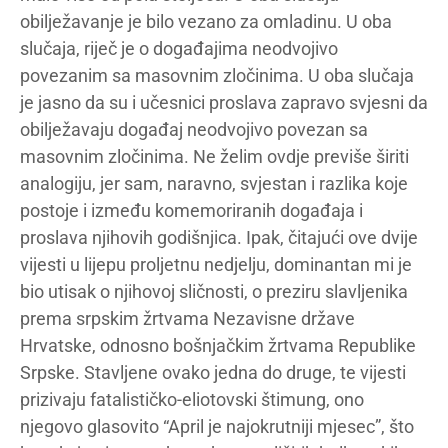
obilježavanje je bilo vezano za omladinu. U oba
slučaja, riječ je o događajima neodvojivo
povezanim sa masovnim zločinima. U oba slučaja
je jasno da su i učesnici proslava zapravo svjesni da
obilježavaju događaj neodvojivo povezan sa
masovnim zločinima. Ne želim ovdje previše širiti
analogiju, jer sam, naravno, svjestan i razlika koje
postoje i između komemoriranih događaja i
proslava njihovih godišnjica. Ipak, čitajući ove dvije
vijesti u lijepu proljetnu nedjelju, dominantan mi je
bio utisak o njihovoj sličnosti, o preziru slavljenika
prema srpskim žrtvama Nezavisne države
Hrvatske, odnosno bošnjačkim žrtvama Republike
Srpske. Stavljene ovako jedna do druge, te vijesti
prizivaju fatalističko-eliotovski štimung, ono
njegovo glasovito “April je najokrutniji mjesec”, što