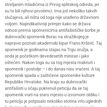
streljanim mladićima iz Prvog splitskog odreda, jer
su to bili njihovi prvotimci. Ima još nekoliko takvih
slučajeva, ali ništa od toga nije urađeno državnom
voljom. Najindikativniji primjer kako se država
odnosi prema spomenicima antifašističke borbe je
dubrovački spomenik Borac na stražikojeg je
napravio poznati akademski kipar Frano Kršinić. Taj
spomenik je godinama stajao na Trgu oružja, a
onda je početkom devedesetih miniran i jako
oštećen. Nakon toga su sa tog mjesta maknuti i
spomenik i postolje – i do danas nisu vraćeni. A taj
spomenik spada u zaštićene spomenike kulture
Republike Hrvatske. Na kraju su dubrovački
antifašisti u očaju pokrenuli peticiju da se taj
spomenik vrati na staro mjesto u izvornom obliku i
tu peticiju je potpisalo nekoliko stotina vrlo uglednih