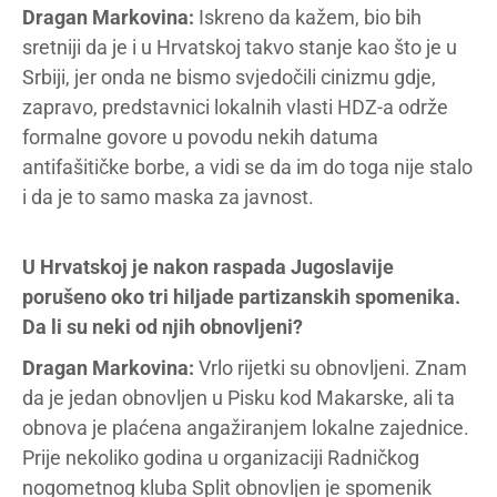
Dragan Markovina:
Iskreno da kažem, bio bih
sretniji da je i u Hrvatskoj takvo stanje kao što je u
Srbiji, jer onda ne bismo svjedočili cinizmu gdje,
zapravo, predstavnici lokalnih vlasti HDZ-a održe
formalne govore u povodu nekih datuma
antifašitičke borbe, a vidi se da im do toga nije stalo
i da je to samo maska za javnost.
U Hrvatskoj je nakon raspada Jugoslavije
porušeno oko tri hiljade partizanskih spomenika.
Da li su neki od njih obnovljeni?
Dragan Markovina:
Vrlo rijetki su obnovljeni. Znam
da je jedan obnovljen u Pisku kod Makarske, ali ta
obnova je plaćena angažiranjem lokalne zajednice.
Prije nekoliko godina u organizaciji Radničkog
nogometnog kluba Split obnovljen je spomenik