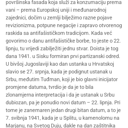
površinska fasada koja služi za konzumaciju prema
vani – prema Europskoj uniji i međunarodnoj
zajednici, dočim u zemlji bilježimo razne pojave
revizionizma, potpune negacije i zapravo otvorenog
raskida sa antifašističkom tradicijom. Kada već
govorimo o danu antifašističke borbe, to jeste o 22.
lipnju, tu vrijedi zabilježiti jednu stvar. Doista je tog
dana 1941. u Sisku formiran prvi partizanski odred.
U bivšoj Jugoslaviji kao dan ustanka u Hrvatskoj
slavio se 27. srpnja, kada je podignut ustanak u
Srbu, međutim Tuđman, koji je bio glavni inicijator
promjene datuma, tvrdio je da je to bila
zlonamjerna interpretacija i da je ustanak u Srbu
dubiozan, pa je ponudio novi datum – 22. lipnja. Pri
tome je zanemaren jedan drugi bitan datum, a to je
7. svibnja 1941, kada je u Splitu, u kamenolomu na
Marjanu, na Svetog Duju, dakle na dan zaštitnika