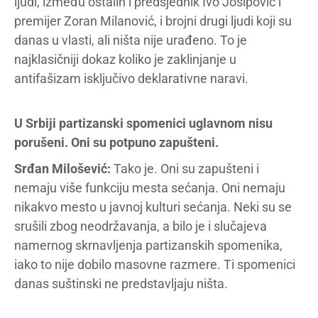
ljudi, između ostalih i predsjednik Ivo Josipović i
premijer Zoran Milanović, i brojni drugi ljudi koji su
danas u vlasti, ali ništa nije urađeno. To je
najklasičniji dokaz koliko je zaklinjanje u
antifašizam isključivo deklarativne naravi.
U Srbiji partizanski spomenici uglavnom nisu
porušeni. Oni su potpuno zapušteni.
Srđan Milošević:
Tako je. Oni su zapušteni i
nemaju više funkciju mesta sećanja. Oni nemaju
nikakvo mesto u javnoj kulturi sećanja. Neki su se
srušili zbog neodržavanja, a bilo je i slučajeva
namernog skrnavljenja partizanskih spomenika,
iako to nije dobilo masovne razmere. Ti spomenici
danas suštinski ne predstavljaju ništa.