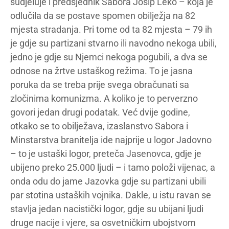
sudjeluje i predsjednik Sabora Josip Leko – koja je
odlučila da se postave spomen obilježja na 82
mjesta stradanja. Pri tome od ta 82 mjesta – 79 ih
je gdje su partizani stvarno ili navodno nekoga ubili,
jedno je gdje su Njemci nekoga pogubili, a dva se
odnose na žrtve ustaškog režima. To je jasna
poruka da se treba prije svega obračunati sa
zločinima komunizma. A koliko je to perverzno
govori jedan drugi podatak. Već dvije godine,
otkako se to obilježava, izaslanstvo Sabora i
Minstarstva branitelja ide najprije u logor Jadovno
– to je ustaški logor, preteča Jasenovca, gdje je
ubijeno preko 25.000 ljudi – i tamo položi vijenac, a
onda odu do jame Jazovka gdje su partizani ubili
par stotina ustaških vojnika. Dakle, u istu ravan se
stavlja jedan nacistički logor, gdje su ubijani ljudi
druge nacije i vjere, sa osvetničkim ubojstvom