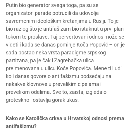
Putin bio generator svega toga, pa su se
organizatori parade potrudili da udovolje
savremenim ideološkim kretanjima u Rusiji. To je
bio razlog što je antifašizam bio istaknut u prvi plan
tokom te proslave. Taj pervertovani odnos može se
videti i kada se danas pominje Koča Popović – on je
sada postao neka vrsta paradigme srpskog
partizana, pa je čak i Zagrebačka ulica
preimenovana u ulicu Koče Popovića. Mene ti ljudi
koji danas govore o antifašizmu podsećaju na
nekakve klovnove u prevelikim cipelama i
prevelikim odelima. Sve to, zaista, izgledalo
groteskno i ostavlja gorak ukus.
Kako se Katolička crkva u Hrvatskoj odnosi prema
antifašizmu?