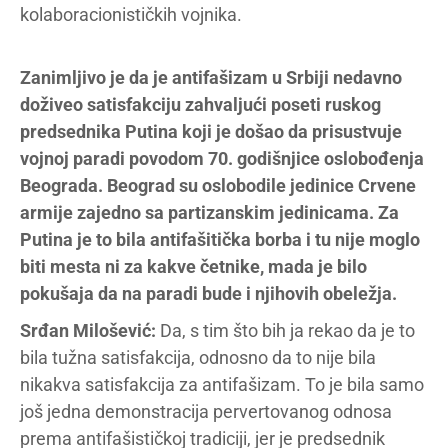
kolaboracionističkih vojnika.
Zanimljivo je da je antifašizam u Srbiji nedavno
doživeo satisfakciju zahvaljući poseti ruskog
predsednika Putina koji je došao da prisustvuje
vojnoj paradi povodom 70. godišnjice oslobođenja
Beograda. Beograd su oslobodile jedinice Crvene
armije zajedno sa partizanskim jedinicama. Za
Putina je to bila antifašitička borba i tu nije moglo
biti mesta ni za kakve četnike, mada je bilo
pokušaja da na paradi bude i njihovih obeležja.
Srđan Milošević:
Da, s tim što bih ja rekao da je to
bila tužna satisfakcija, odnosno da to nije bila
nikakva satisfakcija za antifašizam. To je bila samo
još jedna demonstracija pervertovanog odnosa
prema antifašističkoj tradiciji, jer je predsednik