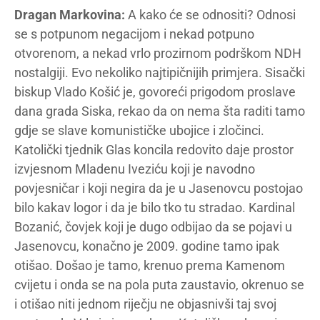
Dragan Markovina:
A kako će se odnositi? Odnosi
se s potpunom negacijom i nekad potpuno
otvorenom, a nekad vrlo prozirnom podrškom NDH
nostalgiji. Evo nekoliko najtipičnijih primjera. Sisački
biskup Vlado Košić je, govoreći prigodom proslave
dana grada Siska, rekao da on nema šta raditi tamo
gdje se slave komunističke ubojice i zločinci.
Katolički tjednik Glas koncila redovito daje prostor
izvjesnom Mladenu Iveziću koji je navodno
povjesničar i koji negira da je u Jasenovcu postojao
bilo kakav logor i da je bilo tko tu stradao. Kardinal
Bozanić, čovjek koji je dugo odbijao da se pojavi u
Jasenovcu, konačno je 2009. godine tamo ipak
otišao. Došao je tamo, krenuo prema Kamenom
cvijetu i onda se na pola puta zaustavio, okrenuo se
i otišao niti jednom riječju ne objasnivši taj svoj