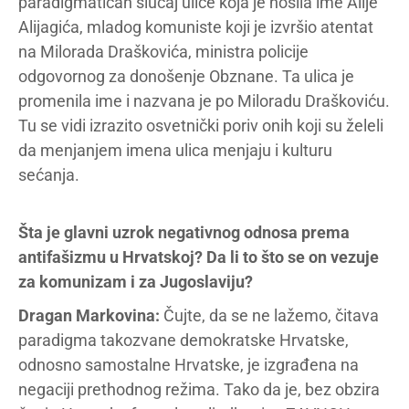
paradigmatičan slučaj ulice koja je nosila ime Alije
Alijagića, mladog komuniste koji je izvršio atentat
na Milorada Draškovića, ministra policije
odgovornog za donošenje Obznane. Ta ulica je
promenila ime i nazvana je po Miloradu Draškoviću.
Tu se vidi izrazito osvetnički poriv onih koji su želeli
da menjanjem imena ulica menjaju i kulturu
sećanja.
Šta je glavni uzrok negativnog odnosa prema
antifašizmu u Hrvatskoj? Da li to što se on vezuje
za komunizam i za Jugoslaviju?
Dragan Markovina:
Čujte, da se ne lažemo, čitava
paradigma takozvane demokratske Hrvatske,
odnosno samostalne Hrvatske, je izgrađena na
negaciji prethodnog režima. Tako da je, bez obzira