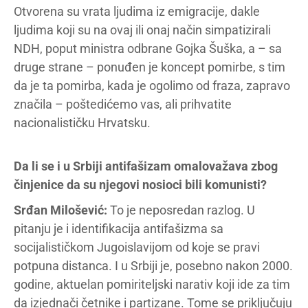
Otvorena su vrata ljudima iz emigracije, dakle
ljudima koji su na ovaj ili onaj način simpatizirali
NDH, poput ministra odbrane Gojka Šuška, a – sa
druge strane – ponuđen je koncept pomirbe, s tim
da je ta pomirba, kada je ogolimo od fraza, zapravo
značila – poštedićemo vas, ali prihvatite
nacionalističku Hrvatsku.
Da li se i u Srbiji antifašizam omalovažava zbog
činjenice da su njegovi nosioci bili komunisti?
Srđan Milošević:
To je neposredan razlog. U
pitanju je i identifikacija antifašizma sa
socijalističkom Jugoislavijom od koje se pravi
potpuna distanca. I u Srbiji je, posebno nakon 2000.
godine, aktuelan pomiriteljski narativ koji ide za tim
da izjednači četnike i partizane. Tome se priključuju