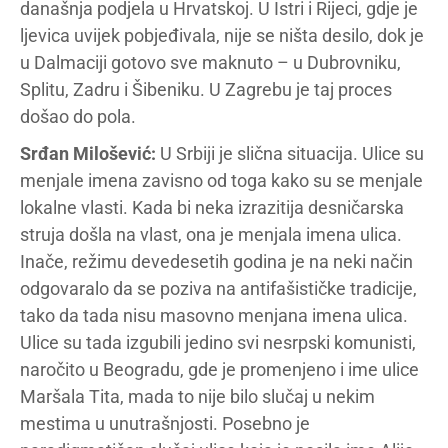
današnja podjela u Hrvatskoj. U Istri i Rijeci, gdje je
ljevica uvijek pobjeđivala, nije se ništa desilo, dok je
u Dalmaciji gotovo sve maknuto – u Dubrovniku,
Splitu, Zadru i Šibeniku. U Zagrebu je taj proces
došao do pola.
Srđan Milošević:
U Srbiji je slična situacija. Ulice su
menjale imena zavisno od toga kako su se menjale
lokalne vlasti. Kada bi neka izrazitija desničarska
struja došla na vlast, ona je menjala imena ulica.
Inače, režimu devedesetih godina je na neki način
odgovaralo da se poziva na antifašističke tradicije,
tako da tada nisu masovno menjana imena ulica.
Ulice su tada izgubili jedino svi nesrpski komunisti,
naročito u Beogradu, gde je promenjeno i ime ulice
Maršala Tita, mada to nije bilo slučaj u nekim
mestima u unutrašnjosti. Posebno je