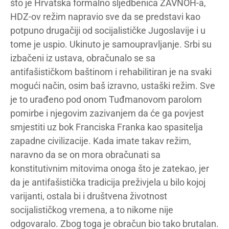
što je Hrvatska formalno sljedbenica ZAVNOH-a,
HDZ-ov režim napravio sve da se predstavi kao
potpuno drugačiji od socijalističke Jugoslavije i u
tome je uspio. Ukinuto je samoupravljanje. Srbi su
izbačeni iz ustava, obračunalo se sa
antifašističkom baštinom i rehabilitiran je na svaki
mogući način, osim baš izravno, ustaški režim. Sve
je to urađeno pod onom Tuđmanovom parolom
pomirbe i njegovim zazivanjem da će ga povjest
smjestiti uz bok Franciska Franka kao spasitelja
zapadne civilizacije. Kada imate takav režim,
naravno da se on mora obračunati sa
konstitutivnim mitovima onoga što je zatekao, jer
da je antifašistička tradicija preživjela u bilo kojoj
varijanti, ostala bi i društvena životnost
socijalističkog vremena, a to nikome nije
odgovaralo. Zbog toga je obračun bio tako brutalan.