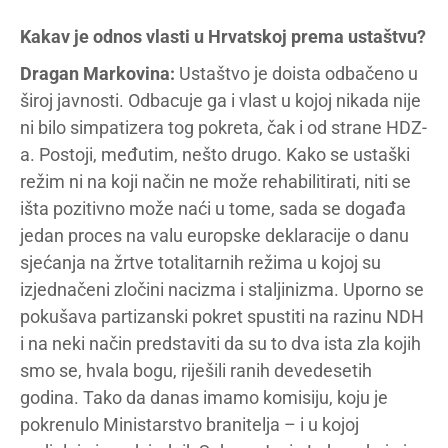
Kakav je odnos vlasti u Hrvatskoj prema ustaštvu?
Dragan Markovina:
Ustaštvo je doista odbačeno u
široj javnosti. Odbacuje ga i vlast u kojoj nikada nije
ni bilo simpatizera tog pokreta, čak i od strane HDZ-
a. Postoji, međutim, nešto drugo. Kako se ustaški
režim ni na koji način ne može rehabilitirati, niti se
išta pozitivno može naći u tome, sada se događa
jedan proces na valu europske deklaracije o danu
sjećanja na žrtve totalitarnih režima u kojoj su
izjednačeni zločini nacizma i staljinizma. Uporno se
pokušava partizanski pokret spustiti na razinu NDH
i na neki način predstaviti da su to dva ista zla kojih
smo se, hvala bogu, riješili ranih devedesetih
godina. Tako da danas imamo komisiju, koju je
pokrenulo Ministarstvo branitelja – i u kojoj