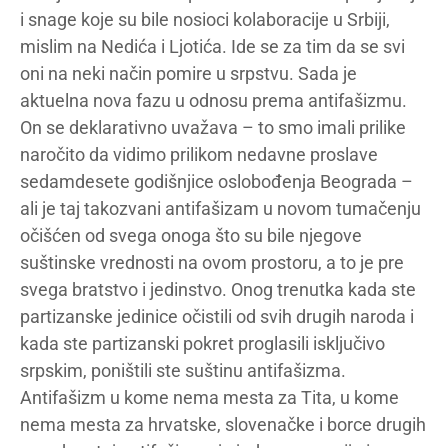
i snage koje su bile nosioci kolaboracije u Srbiji,
mislim na Nedića i Ljotića. Ide se za tim da se svi
oni na neki način pomire u srpstvu. Sada je
aktuelna nova fazu u odnosu prema antifašizmu.
On se deklarativno uvažava – to smo imali prilike
naročito da vidimo prilikom nedavne proslave
sedamdesete godišnjice oslobođenja Beograda –
ali je taj takozvani antifašizam u novom tumačenju
očišćen od svega onoga što su bile njegove
suštinske vrednosti na ovom prostoru, a to je pre
svega bratstvo i jedinstvo. Onog trenutka kada ste
partizanske jedinice očistili od svih drugih naroda i
kada ste partizanski pokret proglasili isključivo
srpskim, poništili ste suštinu antifašizma.
Antifašizm u kome nema mesta za Tita, u kome
nema mesta za hrvatske, slovenačke i borce drugih