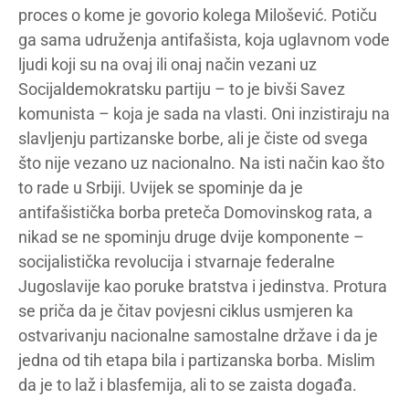
proces o kome je govorio kolega Milošević. Potiču
ga sama udruženja antifašista, koja uglavnom vode
ljudi koji su na ovaj ili onaj način vezani uz
Socijaldemokratsku partiju – to je bivši Savez
komunista – koja je sada na vlasti. Oni inzistiraju na
slavljenju partizanske borbe, ali je čiste od svega
što nije vezano uz nacionalno. Na isti način kao što
to rade u Srbiji. Uvijek se spominje da je
antifašistička borba preteča Domovinskog rata, a
nikad se ne spominju druge dvije komponente –
socijalistička revolucija i stvarnaje federalne
Jugoslavije kao poruke bratstva i jedinstva. Protura
se priča da je čitav povjesni ciklus usmjeren ka
ostvarivanju nacionalne samostalne države i da je
jedna od tih etapa bila i partizanska borba. Mislim
da je to laž i blasfemija, ali to se zaista događa.