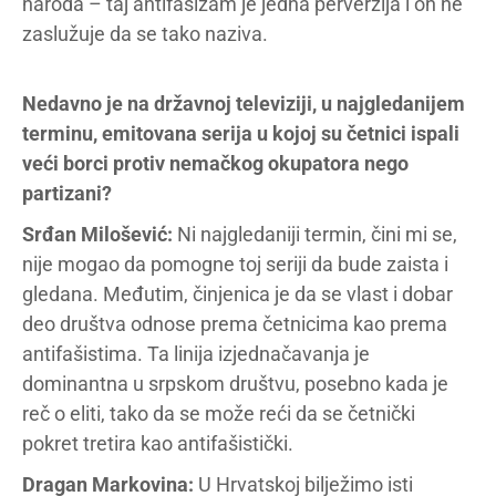
naroda – taj antifašizam je jedna perverzija i on ne
zaslužuje da se tako naziva.
Nedavno je na državnoj televiziji, u najgledanijem
terminu, emitovana serija u kojoj su četnici ispali
veći borci protiv nemačkog okupatora nego
partizani?
Srđan Milošević:
Ni najgledaniji termin, čini mi se,
nije mogao da pomogne toj seriji da bude zaista i
gledana. Međutim, činjenica je da se vlast i dobar
deo društva odnose prema četnicima kao prema
antifašistima. Ta linija izjednačavanja je
dominantna u srpskom društvu, posebno kada je
reč o eliti, tako da se može reći da se četnički
pokret tretira kao antifašistički.
Dragan Markovina:
U Hrvatskoj bilježimo isti