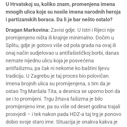
U Hrvatskoj su, koliko znam, promenjena imena
mnogih ulica koje su nosile imena narodnih heroja
i partizanskih boraca. Da li je bar nešto ostalo?
Dragan Markovina:
Zavisi gdje. U Istri i Rijeci nije
promijenjeno ništa ili krajnje minimalno. Dočim u
Splitu, gdje je gotovo više od pola grada na ovaj ili
onaj način sudjelovao u antifašističkoj borbi, danas
nemate nijednu ulicu koja je posvećena
antifašizmu, pa čak ni nekome ko baštini lijevu
tradiciju. U Zagrebu je taj proces bio polovičan.
Imena brojnih ulica su promijenjena, s tim da je
ostao Trg Maršala Tita, a desnica se uporno bori da
se i to promijeni. Trgu žrtava fašizma je bilo
promijenjeno ime, pa su više od deset godina trajali
prosvjedi – i tek nakon pada HDZ-a taj trg je ponovo
dobio svoje staro ime. Situacija je onakva kakva je