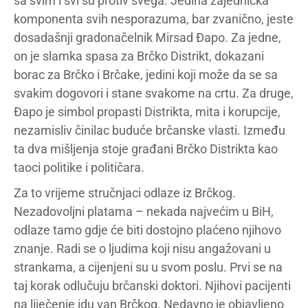
sa svim i svi su protiv svega. Jedina zajednička
komponenta svih nesporazuma, bar zvanično, jeste
dosadašnji gradonačelnik Mirsad Đapo. Za jedne,
on je slamka spasa za Brčko Distrikt, dokazani
borac za Brčko i Brčake, jedini koji može da se sa
svakim dogovori i stane svakome na crtu. Za druge,
Đapo je simbol propasti Distrikta, mita i korupcije,
nezamisliv činilac buduće brčanske vlasti. Između
ta dva mišljenja stoje građani Brčko Distrikta kao
taoci politike i političara.
Za to vrijeme stručnjaci odlaze iz Brčkog.
Nezadovoljni platama – nekada najvećim u BiH,
odlaze tamo gdje će biti dostojno plaćeno njihovo
znanje. Radi se o ljudima koji nisu angažovani u
strankama, a cijenjeni su u svom poslu. Prvi se na
taj korak odlučuju brčanski doktori. Njihovi pacijenti
na liječenje idu van Brčkog. Nedavno je objavljeno