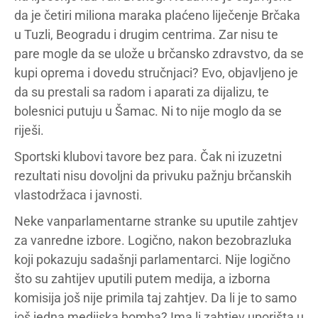
da je četiri miliona maraka plaćeno liječenje Brčaka
u Tuzli, Beogradu i drugim centrima. Zar nisu te
pare mogle da se ulože u brčansko zdravstvo, da se
kupi oprema i dovedu stručnjaci? Evo, objavljeno je
da su prestali sa radom i aparati za dijalizu, te
bolesnici putuju u Šamac. Ni to nije moglo da se
riješi.
Sportski klubovi tavore bez para. Čak ni izuzetni
rezultati nisu dovoljni da privuku pažnju brčanskih
vlastodržaca i javnosti.
Neke vanparlamentarne stranke su uputile zahtjev
za vanredne izbore. Logično, nakon bezobrazluka
koji pokazuju sadašnji parlamentarci. Nije logično
što su zahtijev uputili putem medija, a izborna
komisija još nije primila taj zahtjev. Da li je to samo
još jedna medijska bomba? Ima li zahtjev uporišta u