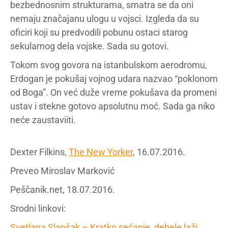
bezbednosnim strukturama, smatra se da oni
nemaju značajanu ulogu u vojsci. Izgleda da su
oficiri koji su predvodili pobunu ostaci starog
sekularnog dela vojske. Sada su gotovi.
Tokom svog govora na istanbulskom aerodromu,
Erdogan je pokušaj vojnog udara nazvao “poklonom
od Boga”. On već duže vreme pokušava da promeni
ustav i stekne gotovo apsolutnu moć. Sada ga niko
neće zaustaviiti.
Dexter Filkins,
The New Yorker
, 16.07.2016.
Preveo Miroslav Marković
Peščanik.net, 18.07.2016.
Srodni linkovi:
Svetlana Slapšak – Kratko sećanje, debele laži