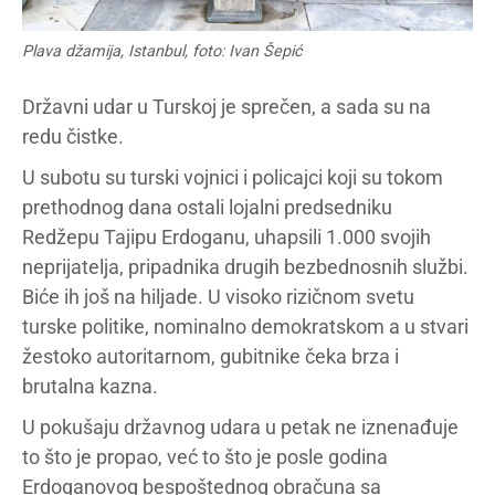
Plava džamija, Istanbul, foto: Ivan Šepić
Državni udar u Turskoj je sprečen, a sada su na
redu čistke.
U subotu su turski vojnici i policajci koji su tokom
prethodnog dana ostali lojalni predsedniku
Redžepu Tajipu Erdoganu, uhapsili 1.000 svojih
neprijatelja, pripadnika drugih bezbednosnih službi.
Biće ih još na hiljade. U visoko rizičnom svetu
turske politike, nominalno demokratskom a u stvari
žestoko autoritarnom, gubitnike čeka brza i
brutalna kazna.
U pokušaju državnog udara u petak ne iznenađuje
to što je propao, već to što je posle godina
Erdoganovog bespoštednog obračuna sa