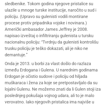
sledbenike. Tokom godina njegove pristalice su
ulazile u mnoge turske institucije, naročito u sud i
policiju. (Upravo su gulenisti vodili montirane
procese protiv pripadnika vojske i novinara.)
Američki ambasador James Jeffrey je 2008.
napisao izveštaj o infiltriranju gulenista u tursku
nacionalnu policiju: “Tvrdnju da gulenisti kontrolišu
trusku policiju je teško dokazati, ali je niko ne
demantuje.”
Onda je 2013. u borbi za vlast došlo do razlaza
između Erdogana i Gulena. U narednim godinama
Erdogan je očistio sudove i policiju od hiljada
muškaraca i žena za koje se pretpostavljalo da su
lojalni Gulenu. Ne možemo znati da li Gulen stoji iza
poslednjeg pokušaja vojnog udara, ali to je malo
verovatno. Iako njegovih pristalica ima najviše u