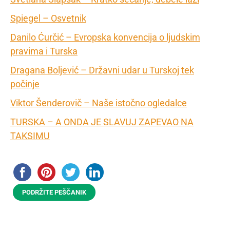
Spiegel – Osvetnik
Danilo Ćurčić – Evropska konvencija o ljudskim
pravima i Turska
Dragana Boljević – Državni udar u Turskoj tek
počinje
Viktor Šenderovič – Naše istočno ogledalce
TURSKA – A ONDA JE SLAVUJ ZAPEVAO NA
TAKSIMU
PODRŽITE PEŠČANIK