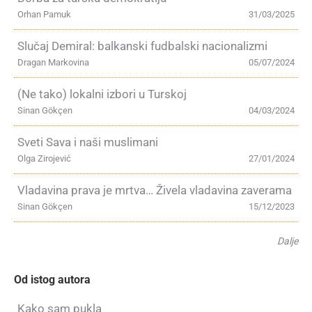
Orhan Pamuk
31/03/2025
Slučaj Demiral: balkanski fudbalski nacionalizmi
Dragan Markovina
05/07/2024
(Ne tako) lokalni izbori u Turskoj
Sinan Gökçen
04/03/2024
Sveti Sava i naši muslimani
Olga Zirojević
27/01/2024
Vladavina prava je mrtva… Živela vladavina zaverama
Sinan Gökçen
15/12/2023
Dalje
Od istog autora
Kako sam pukla