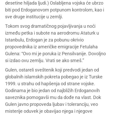
desetine hiljada ljudi.) Oslabljena vojska će ubrzo
biti pod Erdoganovom potpunom kontrolom, kao i
sve druge institucije u zemlji.
Tokom svog dramatičnog pojavljivanja u noći
između petka i subote na aerodromu Ataturk u
Istanbulu, Erdogan je za pobunu okrivio
propovednika iz američke emigracije Fetulaha
Gulena: “Ovo mi je poruka iz Pensilvanije. Dovoljno
si izdao ovu zemlju. Vrati se ako smeš.”
Gulen, ostareli sveštenik koji predvodi jedan od
globalnih islamskih pokreta pobegao je iz Turske
1999. u strahu od hapšenja od strane vojske.
Godinama je bio jedan od najbližih Erdoganovih
saveznika pomogavši mu da dođe na vlast. Dok
Gulen javno propoveda ljubav i toleranciju, veo
misterije oduvek je obavijao njega i njegove