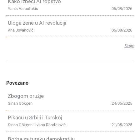
Kako izbeći AI ropstvo
Yanis Varoufakis
06/08/2026
Uloga žene u AI revoluciji
Ana Jovanović
06/08/2026
Dalje
Povezano
Zbogom oružje
Sinan Gökçen
24/05/2025
Pikaču u Srbiji i Turskoj
Sinan Gökçen i Ivana Ranđelović
21/05/2025
Borba za tursku demokratiju