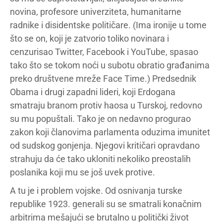
novina, profesore univerziteta, humanitarne
radnike i disidentske političare. (Ima ironije u tome
što se on, koji je zatvorio toliko novinara i
cenzurisao Twitter, Facebook i YouTube, spasao
tako što se tokom noći u subotu obratio građanima
preko društvene mreže Face Time.) Predsednik
Obama i drugi zapadni lideri, koji Erdogana
smatraju branom protiv haosa u Turskoj, redovno
su mu popuštali. Tako je on nedavno progurao
zakon koji članovima parlamenta oduzima imunitet
od sudskog gonjenja. Njegovi kritičari opravdano
strahuju da će tako ukloniti nekoliko preostalih
poslanika koji mu se još uvek protive.
A tu je i problem vojske. Od osnivanja turske
republike 1923. generali su se smatrali konačnim
arbitrima mešajući se brutalno u politički život