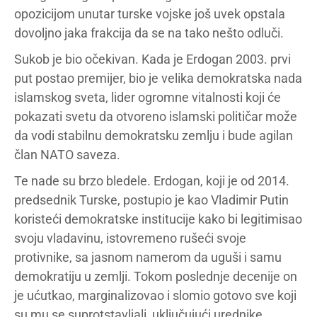
opozicijom unutar turske vojske još uvek opstala
dovoljno jaka frakcija da se na tako nešto odluči.
Sukob je bio očekivan. Kada je Erdogan 2003. prvi
put postao premijer, bio je velika demokratska nada
islamskog sveta, lider ogromne vitalnosti koji će
pokazati svetu da otvoreno islamski političar može
da vodi stabilnu demokratsku zemlju i bude agilan
član NATO saveza.
Te nade su brzo bledele. Erdogan, koji je od 2014.
predsednik Turske, postupio je kao Vladimir Putin
koristeći demokratske institucije kako bi legitimisao
svoju vladavinu, istovremeno rušeći svoje
protivnike, sa jasnom namerom da uguši i samu
demokratiju u zemlji. Tokom poslednje decenije on
je ućutkao, marginalizovao i slomio gotovo sve koji
su mu se suprotstavljali, uključujući urednike