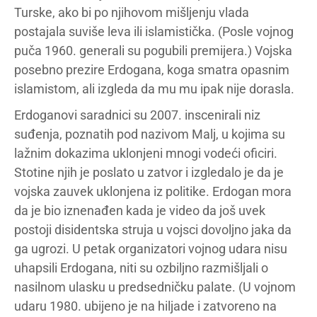
Turske, ako bi po njihovom mišljenju vlada
postajala suviše leva ili islamistička. (Posle vojnog
puča 1960. generali su pogubili premijera.) Vojska
posebno prezire Erdogana, koga smatra opasnim
islamistom, ali izgleda da mu mu ipak nije dorasla.
Erdoganovi saradnici su 2007. inscenirali niz
suđenja, poznatih pod nazivom Malj, u kojima su
lažnim dokazima uklonjeni mnogi vodeći oficiri.
Stotine njih je poslato u zatvor i izgledalo je da je
vojska zauvek uklonjena iz politike. Erdogan mora
da je bio iznenađen kada je video da još uvek
postoji disidentska struja u vojsci dovoljno jaka da
ga ugrozi. U petak organizatori vojnog udara nisu
uhapsili Erdogana, niti su ozbiljno razmišljali o
nasilnom ulasku u predsedničku palate. (U vojnom
udaru 1980. ubijeno je na hiljade i zatvoreno na