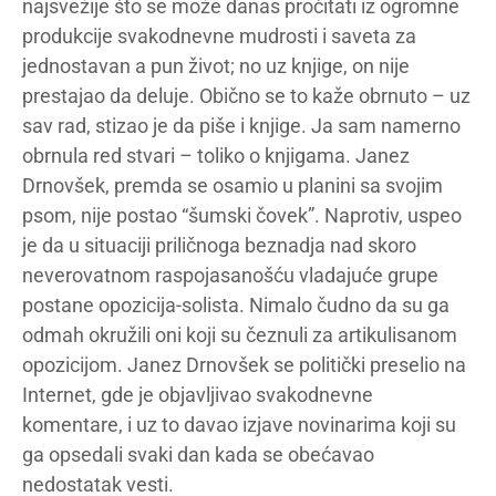
najsvežije što se može danas pročitati iz ogromne
produkcije svakodnevne mudrosti i saveta za
jednostavan a pun život; no uz knjige, on nije
prestajao da deluje. Obično se to kaže obrnuto – uz
sav rad, stizao je da piše i knjige. Ja sam namerno
obrnula red stvari – toliko o knjigama. Janez
Drnovšek, premda se osamio u planini sa svojim
psom, nije postao “šumski čovek”. Naprotiv, uspeo
je da u situaciji priličnoga beznadja nad skoro
neverovatnom raspojasanošću vladajuće grupe
postane opozicija-solista. Nimalo čudno da su ga
odmah okružili oni koji su čeznuli za artikulisanom
opozicijom. Janez Drnovšek se politički preselio na
Internet, gde je objavljivao svakodnevne
komentare, i uz to davao izjave novinarima koji su
ga opsedali svaki dan kada se obećavao
nedostatak vesti.