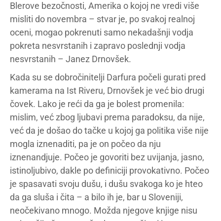
Blerove bezočnosti, Amerika o kojoj ne vredi više
misliti do novembra – stvar je, po svakoj realnoj
oceni, mogao pokrenuti samo nekadašnji vodja
pokreta nesvrstanih i zapravo poslednji vodja
nesvrstanih – Janez Drnovšek.
Kada su se dobročinitelji Darfura počeli gurati pred
kamerama na Ist Riveru, Drnovšek je već bio drugi
čovek. Lako je reći da ga je bolest promenila:
mislim, već zbog ljubavi prema paradoksu, da nije,
već da je došao do tačke u kojoj ga politika više nije
mogla iznenaditi, pa je on počeo da nju
iznenandjuje. Počeo je govoriti bez uvijanja, jasno,
istinoljubivo, dakle po definiciji provokativno. Počeo
je spasavati svoju dušu, i dušu svakoga ko je hteo
da ga sluša i čita – a bilo ih je, bar u Sloveniji,
neočekivano mnogo. Možda njegove knjige nisu