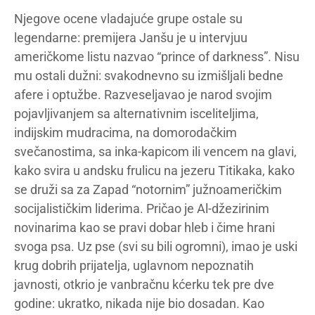
Njegove ocene vladajuće grupe ostale su
legendarne: premijera Janšu je u intervjuu
američkome listu nazvao “prince of darkness”. Nisu
mu ostali dužni: svakodnevno su izmišljali bedne
afere i optužbe. Razveseljavao je narod svojim
pojavljivanjem sa alternativnim isceliteljima,
indijskim mudracima, na domorodačkim
svečanostima, sa inka-kapicom ili vencem na glavi,
kako svira u andsku frulicu na jezeru Titikaka, kako
se druži sa za Zapad “notornim” južnoameričkim
socijalističkim liderima. Pričao je Al-džezirinim
novinarima kao se pravi dobar hleb i čime hrani
svoga psa. Uz pse (svi su bili ogromni), imao je uski
krug dobrih prijatelja, uglavnom nepoznatih
javnosti, otkrio je vanbračnu kćerku tek pre dve
godine: ukratko, nikada nije bio dosadan. Kao