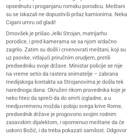
opsednutu i proganjanu romsku porodicu. Meštani
su se iskazali ne dopustivši prilaz kamionima. Neka
Cigani umru od gladi!
Drnovšek je prišao Jelki Strojan, matrijarhu
porodice, i pred kamerama se sa njom srdačno
zagrlio. Zatim su došli i crvenovrati meštani, koji su
uz psovke, vitlajući priručnim orudjem, pretili
predsedniku svoje države. Ministar policije se nije
na vreme setio da rastera snimatelje – zabrana
medijskoga kontakta sa Strojanovima je došla tek
narednoga dana. Okružen rikom pravednika koje je
neko hteo da spreči da do smrti izgladne, a u
medjuvremenu možda i pobiju svega krive Rome,
predsednik države je progovorio svojim rodnim
zasavskim dijalektom, i opomenuo meštane da će
uskoro Božić, i da treba pokazati samilost. Odgovor