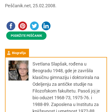
Peščanik.net, 25.02.2008.
PODRŽITE PEŠČANIK
Biografija
Svetlana Slapšak, rođena u
Beogradu 1948, gde je završila
klasičnu gimnaziju i doktorirala na
Odeljenju za antičke studije na
Filozofskom fakultetu. Pasoš joj je
bio oduzet 1968-73, 1975-76. i
1988-89. Zaposlena u Institutu za
književnost i umetnost 1972-88.