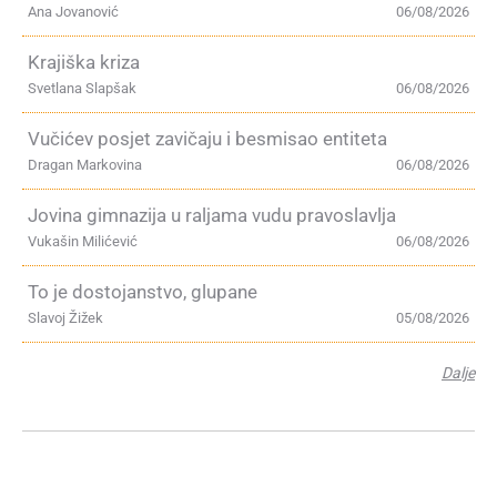
Ana Jovanović
06/08/2026
Krajiška kriza
Svetlana Slapšak
06/08/2026
Vučićev posjet zavičaju i besmisao entiteta
Dragan Markovina
06/08/2026
Jovina gimnazija u raljama vudu pravoslavlja
Vukašin Milićević
06/08/2026
To je dostojanstvo, glupane
Slavoj Žižek
05/08/2026
Dalje