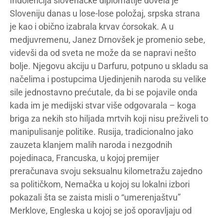
Indolencija slovenačke diplomatije dovela je
Sloveniju danas u lose-lose položaj, srpska strana
je kao i obično izabrala krvav ćorsokak. A u
medjuvremenu, Janez Drnovšek je promenio sebe,
videvši da od sveta ne može da se napravi nešto
bolje. Njegovu akciju u Darfuru, potpuno u skladu sa
načelima i postupcima Ujedinjenih naroda su velike
sile jednostavno prećutale, da bi se pojavile onda
kada im je medijski stvar više odgovarala – koga
briga za nekih sto hiljada mrtvih koji nisu preživeli to
manipulisanje politike. Rusija, tradicionalno jako
zauzeta klanjem malih naroda i nezgodnih
pojedinaca, Francuska, u kojoj premijer
preračunava svoju seksualnu kilometražu zajedno
sa političkom, Nemačka u kojoj su lokalni izbori
pokazali šta se zaista misli o “umerenjaštvu”
Merklove, Engleska u kojoj se još oporavljaju od