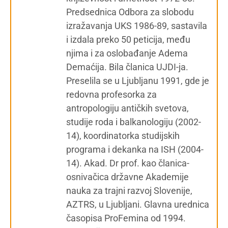
Predsednica Odbora za slobodu
izražavanja UKS 1986-89, sastavila
i izdala preko 50 peticija, među
njima i za oslobađanje Adema
Demaćija. Bila članica UJDI-ja.
Preselila se u Ljubljanu 1991, gde je
redovna profesorka za
antropologiju antičkih svetova,
studije roda i balkanologiju (2002-
14), koordinatorka studijskih
programa i dekanka na ISH (2004-
14). Akad. Dr prof. kao članica-
osnivačica državne Akademije
nauka za trajni razvoj Slovenije,
AZTRS, u Ljubljani. Glavna urednica
časopisa ProFemina od 1994.