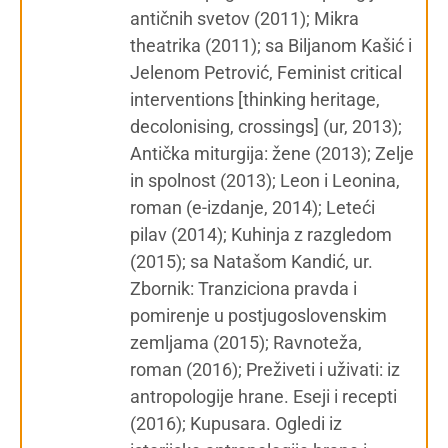
antičnih svetov (2011); Mikra
theatrika (2011); sa Biljanom Kašić i
Jelenom Petrović, Feminist critical
interventions [thinking heritage,
decolonising, crossings] (ur, 2013);
Antička miturgija: žene (2013); Zelje
in spolnost (2013); Leon i Leonina,
roman (e-izdanje, 2014); Leteći
pilav (2014); Kuhinja z razgledom
(2015); sa Natašom Kandić, ur.
Zbornik: Tranziciona pravda i
pomirenje u postjugoslovenskim
zemljama (2015); Ravnoteža,
roman (2016); Preživeti i uživati: iz
antropologije hrane. Eseji i recepti
(2016); Kupusara. Ogledi iz