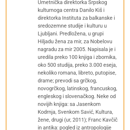
Umetnička direktorka Srpskog
kulturnoga centra Danilo Kiš i
direktorka Instituta za balkanske i
sredozemne studije i kulturu u
Ljubljani. Predložena, u grupi
Hiljadu žena za mir, za Nobelovu
nagradu za mir 2005. Napisala je i
uredila preko 100 knjiga i zbornika,
oko 500 studija, preko 3.000 eseja,
nekoliko romana, libreto, putopise,
drame; prevodi sa grčkog,
novogrčkog, latinskog, francuskog,
engleskog i slovenačkog. Neke od
novijih knjiga: sa Jasenkom
Kodrnja, Svenkom Savić, Kultura,
žene, drugi (ur, 2011); Franc Kavčič
in antika: pogled iz antropologije