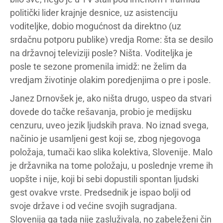
politički lider krajnje desnice, uz asistenciju
voditeljke, dobio mogućnost da direktno (uz
srdačnu potporu publike) vredja Rome: šta se desilo
na državnoj televiziji posle? Ništa. Voditeljka je
posle te sezone promenila imidž: ne želim da
vredjam životinje olakim poredjenjima o pre i posle.
Janez Drnovšek je, ako ništa drugo, uspeo da stvari
dovede do tačke rešavanja, probio je medijsku
cenzuru, uveo jezik ljudskih prava. No iznad svega,
načinio je usamljeni gest koji se, zbog njegovoga
položaja, tumači kao slika kolektiva, Slovenije. Malo
je državnika na tome položaju, u poslednje vreme ih
uopšte i nije, koji bi sebi dopustili spontan ljudski
gest ovakve vrste. Predsednik je ispao bolji od
svoje države i od većine svojih sugradjana.
Slovenija ga tada nije zasluživala, no zabeleženi čin