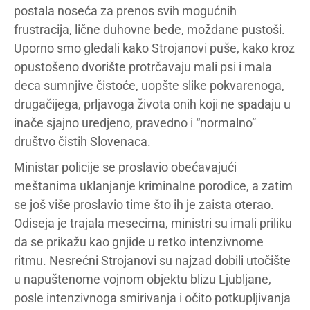
postala noseća za prenos svih mogućnih
frustracija, lične duhovne bede, moždane pustoši.
Uporno smo gledali kako Strojanovi puše, kako kroz
opustošeno dvorište protrčavaju mali psi i mala
deca sumnjive čistoće, uopšte slike pokvarenoga,
drugačijega, prljavoga života onih koji ne spadaju u
inače sjajno uredjeno, pravedno i “normalno”
društvo čistih Slovenaca.
Ministar policije se proslavio obećavajući
meštanima uklanjanje kriminalne porodice, a zatim
se još više proslavio time što ih je zaista oterao.
Odiseja je trajala mesecima, ministri su imali priliku
da se prikažu kao gnjide u retko intenzivnome
ritmu. Nesrećni Strojanovi su najzad dobili utočište
u napuštenome vojnom objektu blizu Ljubljane,
posle intenzivnoga smirivanja i očito potkupljivanja