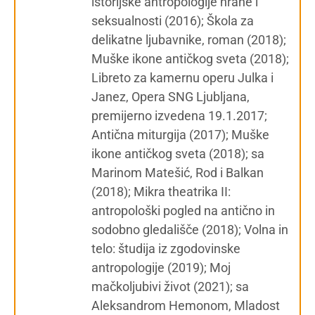
istorijske antropologije hrane i
seksualnosti (2016); Škola za
delikatne ljubavnike, roman (2018);
Muške ikone antičkog sveta (2018);
Libreto za kamernu operu Julka i
Janez, Opera SNG Ljubljana,
premijerno izvedena 19.1.2017;
Antična miturgija (2017); Muške
ikone antičkog sveta (2018); sa
Marinom Matešić, Rod i Balkan
(2018); Mikra theatrika II:
antropološki pogled na antično in
sodobno gledališče (2018); Volna in
telo: študija iz zgodovinske
antropologije (2019); Moj
mačkoljubivi život (2021); sa
Aleksandrom Hemonom, Mladost