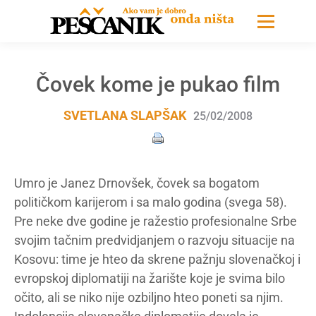
Čovek kome je pukao film
SVETLANA SLAPŠAK
25/02/2008
Umro je Janez Drnovšek, čovek sa bogatom
političkom karijerom i sa malo godina (svega 58).
Pre neke dve godine je ražestio profesionalne Srbe
svojim tačnim predvidjanjem o razvoju situacije na
Kosovu: time je hteo da skrene pažnju slovenačkoj i
evropskoj diplomatiji na žarište koje je svima bilo
očito, ali se niko nije ozbiljno hteo poneti sa njim.