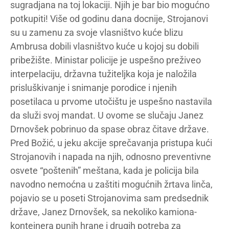
sugradjana na toj lokaciji. Njih je bar bio mogućno
potkupiti! Više od godinu dana docnije, Strojanovi
su u zamenu za svoje vlasništvo kuće blizu
Ambrusa dobili vlasništvo kuće u kojoj su dobili
pribežište. Ministar policije je uspešno preživeo
interpelaciju, državna tužiteljka koja je naložila
prisluškivanje i snimanje porodice i njenih
posetilaca u prvome utočištu je uspešno nastavila
da služi svoj mandat. U ovome se slučaju Janez
Drnovšek pobrinuo da spase obraz čitave države.
Pred Božić, u jeku akcije sprečavanja pristupa kući
Strojanovih i napada na njih, odnosno preventivne
osvete “poštenih” meštana, kada je policija bila
navodno nemoćna u zaštiti mogućnih žrtava linča,
pojavio se u poseti Strojanovima sam predsednik
države, Janez Drnovšek, sa nekoliko kamiona-
kontejnera punih hrane i drugih potreba za