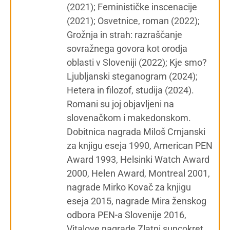
(2021); Feminističke inscenacije
(2021); Osvetnice, roman (2022);
Grožnja in strah: razraščanje
sovražnega govora kot orodja
oblasti v Sloveniji (2022); Kje smo?
Ljubljanski steganogram (2024);
Hetera in filozof, studija (2024).
Romani su joj objavljeni na
slovenačkom i makedonskom.
Dobitnica nagrada Miloš Crnjanski
za knjigu eseja 1990, American PEN
Award 1993, Helsinki Watch Award
2000, Helen Award, Montreal 2001,
nagrade Mirko Kovač za knjigu
eseja 2015, nagrade Mira ženskog
odbora PEN-a Slovenije 2016,
Vitalove nagrade Zlatni suncokret