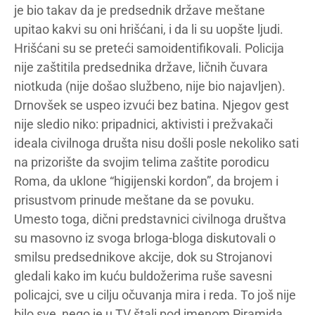
je bio takav da je predsednik države meštane
upitao kakvi su oni hrišćani, i da li su uopšte ljudi.
Hrišćani su se preteći samoidentifikovali. Policija
nije zaštitila predsednika države, ličnih čuvara
niotkuda (nije došao službeno, nije bio najavljen).
Drnovšek se uspeo izvući bez batina. Njegov gest
nije sledio niko: pripadnici, aktivisti i prežvakači
ideala civilnoga društa nisu došli posle nekoliko sati
na prizorište da svojim telima zaštite porodicu
Roma, da uklone “higijenski kordon”, da brojem i
prisustvom prinude meštane da se povuku.
Umesto toga, dični predstavnici civilnoga društva
su masovno iz svoga brloga-bloga diskutovali o
smilsu predsednikove akcije, dok su Strojanovi
gledali kako im kuću buldožerima ruše savesni
policajci, sve u cilju očuvanja mira i reda. To još nije
bilo sve, nego je u TV štali pod imenom Piramida