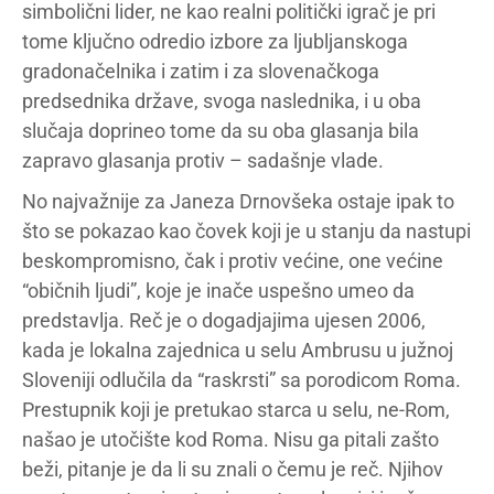
simbolični lider, ne kao realni politički igrač je pri
tome ključno odredio izbore za ljubljanskoga
gradonačelnika i zatim i za slovenačkoga
predsednika države, svoga naslednika, i u oba
slučaja doprineo tome da su oba glasanja bila
zapravo glasanja protiv – sadašnje vlade.
No najvažnije za Janeza Drnovšeka ostaje ipak to
što se pokazao kao čovek koji je u stanju da nastupi
beskompromisno, čak i protiv većine, one većine
“običnih ljudi”, koje je inače uspešno umeo da
predstavlja. Reč je o dogadjajima ujesen 2006,
kada je lokalna zajednica u selu Ambrusu u južnoj
Sloveniji odlučila da “raskrsti” sa porodicom Roma.
Prestupnik koji je pretukao starca u selu, ne-Rom,
našao je utočište kod Roma. Nisu ga pitali zašto
beži, pitanje je da li su znali o čemu je reč. Njihov