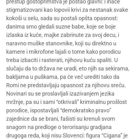
prestup gostoprimstva je postao glavni: i inače
stigmatizovani kao lopovii krivi za nestanak svake
kokoši u selu, sada su postali opšta opasnost:
danima smo gledali suzne babe, koje se boje
izlaska iz kuće, majke zabrinute za svoj decu, i
naravno muške stanovnike, koji su direktno u
kamere i mikrofone lajali o tome kako porodicu
treba izbaciti i rasterati, njihovu kuću spaliti. U
slučaju da to država ne uradi, eto njih sa sekirama,
bakljama u puškama, pa će već urediti tako da
Romi ne predstavljaju opasnost za njihovu sreću.
Novinari su se proslavljali izazivanjem jezika
mržnje, pa su i sami “otkrivali” kriminalnu prošlost
porodice, ispostavljali “demokratsko pravo”
zajednice da se brani, fašisti su krenuli svom
snagom na predloge o terorisanju gradjana
drugoga reda, koji nisu Slovenci: figura “Cigana” je