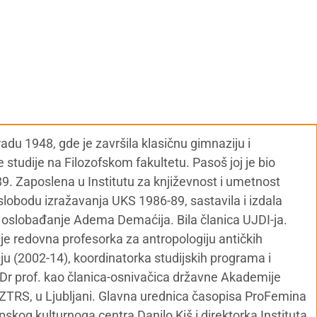
du 1948, gde je završila klasičnu gimnaziju i
e studije na Filozofskom fakultetu. Pasoš joj je bio
9. Zaposlena u Institutu za književnost i umetnost
lobodu izražavanja UKS 1986-89, sastavila i izdala
a oslobađanje Adema Demaćija. Bila članica UJDI-ja.
 je redovna profesorka za antropologiju antičkih
iju (2002-14), koordinatorka studijskih programa i
Dr prof. kao članica-osnivačica državne Akademije
 AZTRS, u Ljubljani. Glavna urednica časopisa ProFemina
skog kulturnoga centra Danilo Kiš i direktorka Instituta