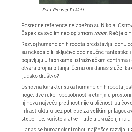
Foto: Predrag Trokicić
Posredne reference neizbežno su Nikolaj Ostrovsk
Čapek sa svojim neologizmom
robot
. Reč je o
Razvoj humanoidnih robota predstavlja jednu od
su nekada bili isključivo deo naučne fantastike 
pojavljuju u fabrikama, istraživačkim centrima
otvara brojna pitanja: čemu oni danas služe, ka
ljudsko društvo?
Osnovna karakteristika humanoidnih robota jest
noge, dve ruke i sposobnost kretanja u prostori
njihova najveća prednost nije u sličnosti sa č
infrastrukturu bez potrebe za velikim prilagođa
stepenice, koriste alatke i rade u okruženjima u 
Danas se humanoidni roboti najčešće razvijaju za