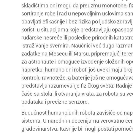
skladištima oni mogu da preuzmu monotone, fizi
sortiranje robe i rad u nepovoljnim uslovima sa
obavljati efikasnije i bez rizika po ljudsko zdra
koristi u situacijama koje predstavljaju opasnos
rudarske nesreće ili posledice prirodnih katast
istraživanje svemira. Naučnici već dugo razma
zadatke na Mesecu ili Marsu, pripremajući teren
za astronaute i omoguće izvođenje složenih op
napretku, humanoidni roboti još uvek imaju br
kontrolu ravnoteže, a baterije još ne omogućava
predstavlja razumevanje fizičkog sveta. Radnj
čaše sa stola ili otvaranja vrata, za robota su 
podataka i precizne senzore.
Budućnost humanoidnih robota zavisiće od napre
sistema. U narednim decenijama verovatno ćemo 
građevinarstvu. Kasnije bi mogli postati pomoć