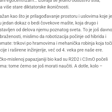
ani egocentrizam… izdvaja se jedino odsustvo stila,
 više stare diktatorske ikoničnosti.
važan kao što je prilagođavanje prostoru i uslovima koje j
u jedan dokaz o bedi čovekove mašte, koja drugo i
stavljen od delova njemu poznatog sveta. To je još davn
obraženosti, mislimo da robotizacija počinje od hibrida i
omate: trikovi po hramovima i mehanička robinja koja toč
je i raširene inžinjerije, već od 4. veka pre naše ere.
ičko-mislenoj papazjaniji bio kad su R2D2 i C3
πι
O počeli
ma: tome ćemo se još morati naučiti. A dotle, kolo –