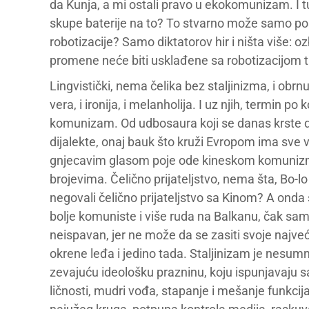
da Kunja, a mi ostali pravo u ekokomunizam. I tu
skupe baterije na to? To stvarno može samo pos
robotizacije? Samo diktatorov hir i ništa više: o
promene neće biti usklađene sa robotizacijom 
Lingvistički, nema čelika bez staljinizma, i obrnu
vera, i ironija, i melanholija. I uz njih, termin p
komunizam. Od udbosaura koji se danas krste do 
dijalekte, onaj bauk što kruži Evropom ima sve v
gnjecavim glasom poje ode kineskom komunizmu
brojevima. Čelično prijateljstvo, nema šta, Bo-lo
negovali čelično prijateljstvo sa Kinom? A onda su 
bolje komuniste i više ruda na Balkanu, čak sa
neispavan, jer ne može da se zasiti svoje najveće
okrene leđa i jedino tada. Staljinizam je nesumn
zevajuću ideološku prazninu, koju ispunjavaju sa
ličnosti, mudri vođa, stapanje i mešanje funkcij