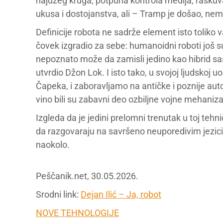
najužeg kruga, potpuna kontrola medija, raskuv
ukusa i dostojanstva, ali – Tramp je došao, nema
Definicije robota ne sadrže element isto toliko 
čovek izgradio za sebe: humanoidni roboti još s
nepoznato može da zamisli jedino kao hibrid sa
utvrdio Džon Lok. I isto tako, u svojoj ljudskoj u
Čapeka, i zaboravljamo na antičke i poznije aut
vino bili su zabavni deo ozbiljne vojne mehanizaci
Izgleda da je jedini prelomni trenutak u toj tehn
da razgovaraju na savršeno neuporedivim jezici
naokolo.
Peščanik.net, 30.05.2026.
Srodni link:
Dejan Ilić – Ja, robot
NOVE TEHNOLOGIJE