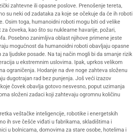
čki zahtevne ili opasne poslove. Prenošenje tereta,
mo su neki od zadataka za koje se očekuje da će ih roboti
vlje. Osim toga, humanoidni roboti mogu biti od velike
t za čoveka, kao što su nuklearne havarije, požari,
rofa. Posebno zanimljiva oblast njihove primene jeste
traju mogućnost da humanoidni roboti obavljaju opasne
 za ljudske posade. Na taj način mogli bi da smanje rizik
eracija u ekstremnim uslovima. Ipak, uprkos velikom
ojna ograničenja. Hodanje na dve noge zahteva složenu
ju dugotrajan rad bez punjenja. Još veći izazov
e koje čovek obavlja gotovo nesvesno, poput uzimanja
veoma složeni zadaci koji zahtevaju ogromnu količinu
tka veštačke inteligencije, robotike i energetskih
ih sve češće viđati u fabrikama, skladištima i
nici u bolnicama, domovima za stare osobe, hotelima i