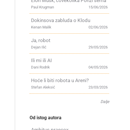
Elon Musk, čovekolika Ponzi šema
Paul Krugman
15/06/2026
Dokinsova zabluda o Klodu
Kenan Malik
02/06/2026
Ja, robot
Dejan Ilić
29/05/2026
Ili mi ili AI
Dani Rodrik
04/05/2026
Hoće li biti robota u Areni?
Stefan Aleksić
23/03/2026
Dalje
Od istog autora
Ambitus praecox