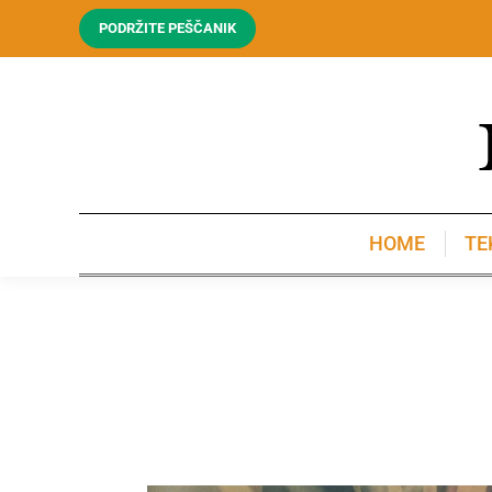
PODRŽITE PEŠČANIK
HOME
TE
HOME
TE