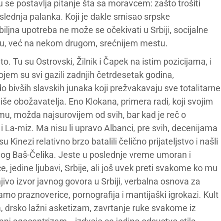
 se postavlja pitanje šta sa moravcem: zašto trošiti
lednja palanka. Koji je dakle smisao srpske
zbiljna upotreba ne može se očekivati u Srbiji, socijalne
tu, već na nekom drugom, srećnijem mestu.
to. Tu su Ostrovski, Žilnik i Čapek na istim pozicijama, i
o kojem su svi gazili zadnjih četrdesetak godina,
bivših slavskih junaka koji prežvakavaju sve totalitarne
iše obožavatelja. Eno Klokana, primera radi, koji svojim
, možda najsurovijem od svih, bar kad je reč o
 i La-miz. Ma nisu li upravo Albanci, pre svih, decenijama
Kinezi relativno brzo batalili čelično prijateljstvo i našli
mog Baš-Čelika. Jeste u poslednje vreme umoran i
, jedine ljubavi, Srbije, ali još uvek preti svakome ko mu
jivo izvor javnog govora u Srbiji, verbalna osnova za
mo praznoverice, pornografija i mantijaški igrokazi. Kult
a, drsko lažni asketizam, zavrtanje ruke svakome iz