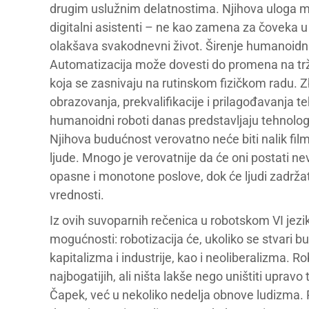
drugim uslužnim delatnostima. Njihova uloga mog
digitalni asistenti – ne kao zamena za čoveka u
olakšava svakodnevni život. Širenje humanoidni
Automatizacija može dovesti do promena na trž
koja se zasnivaju na rutinskom fizičkom radu. 
obrazovanja, prekvalifikacije i prilagođavanja
humanoidni roboti danas predstavljaju tehnologij
Njihova budućnost verovatno neće biti nalik fi
ljude. Mnogo je verovatnije da će oni postati ne
opasne i monotone poslove, dok će ljudi zadržat
vrednosti.
Iz ovih suvoparnih rečenica u robotskom VI jezi
mogućnosti: robotizacija će, ukoliko se stvari bud
kapitalizma i industrije, kao i neoliberalizma. 
najbogatijih, ali ništa lakše nego uništiti uprav
Čapek, već u nekoliko nedelja obnove ludizma. Pr