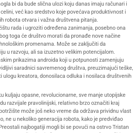
la bi da bude slična ulozi koju danas imaju računari i
 celini, već kao sredstvo koje povećava produktivnost i
h robota otvara i važna društvena pitanja.
ištu rada i ugroziti određena zanimanja, posebno ona
Zbog toga će društvo morati da pronađe nove načine
 tehnološkim promenama. Može se zaključiti da
u u razvoju, ali sa izuzetno velikim potencijalom.
lmskim prikazima androida koji u potpunosti zamenjuju
vidljivi saradnici savremenog društva, preuzimajući teške
i ulogu kreatora, donosilaca odluka i nosilaca društvenih
ku kuljaju opasne, revolucionarne, sve manje utopijske
u razvijale pravolinijski, relativno brzo označiti kraj
Robotržište može još neko vreme da održava prividnu vlast
o to, ne u nekoliko generacija robota, kako je predviđao
eostali najbogatiji mogli bi se povući na ostrvo Tristan