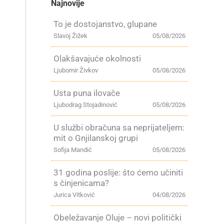
Najnovije
To je dostojanstvo, glupane
Slavoj Žižek
05/08/2026
Olakšavajuće okolnosti
Ljubomir Živkov
05/08/2026
Usta puna ilovače
Ljubodrag Stojadinović
05/08/2026
U službi obračuna sa neprijateljem:
mit o Gnjilanskoj grupi
Sofija Mandić
05/08/2026
31 godina poslije: što ćemo učiniti
s činjenicama?
Jurica Vitković
04/08/2026
Obeležavanje Oluje – novi politički