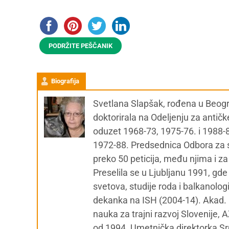
PODRŽITE PEŠČANIK
Biografija
Svetlana Slapšak, rođena u Beogra
doktorirala na Odeljenju za antičk
oduzet 1968-73, 1975-76. i 1988-8
1972-88. Predsednica Odbora za s
preko 50 peticija, među njima i z
Preselila se u Ljubljanu 1991, gde
svetova, studije roda i balkanolog
dekanka na ISH (2004-14). Akad. 
nauka za trajni razvoj Slovenije,
od 1994. Umetnička direktorka Srp