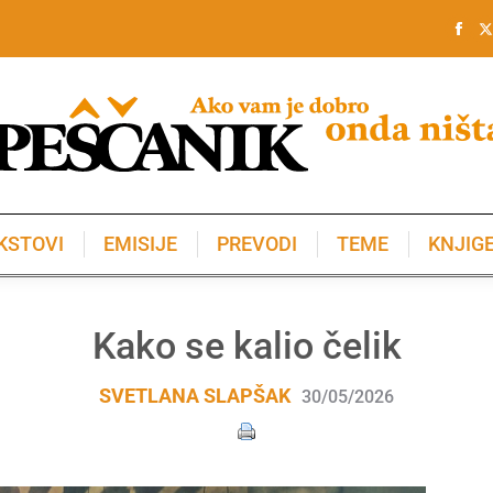
KSTOVI
EMISIJE
PREVODI
TEME
KNJIG
KSTOVI
EMISIJE
PREVODI
TEME
KNJIG
Kako se kalio čelik
SVETLANA SLAPŠAK
30/05/2026