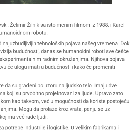
i, Želimir Žilnik sa istoimenim filmom iz 1988, i Karel
 humanoidnom robotu.
 najuzbudljivijih tehnoloških pojava našeg vremena. Dok
i vizija budućnosti, danas se humanoidni roboti sve češće
 i eksperimentalnim radnim okruženjima. Njihova pojava
kvu će ulogu imati u budućnosti i kako će promeniti
e da su građeni po uzoru na ljudsko telo. Imaju dve
ma koji su prvobitno projektovani za ljude. Upravo zato
ovekom kao takvom, već u mogućnosti da koriste postojeću
vanjima. Mogu da prolaze kroz vrata, penju se uz
kojima već rade ljudi.
 potrebe industrije i logistike. U velikim fabrikama i