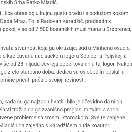
anskih Srba Ratko Mladić.
i, lica obraslog u bujnu gustu bradu i s podužom kosom
an Deda Mraz. To je Radovan Karadžić, predsednik
a pokolj više od 7.500 bosanskih muslimana u Srebrenici,
shvata stvarnost koja ga okružuje, sud u Minhenu osudio
io kao čuvar u nacističkom logoru Sobibor u Poljskoj, a
iše od 28 hiljada Jevreja deportovanih u taj logor. Nako
go zrelo starosno doba, dedicu su oslobodili i poslali u
mine pričati priču o svojoj nevinosti.
, kada su ga najzad uhvatili, bilo je očevidno da ni on
vlasti tražila da ga zvanično proglasi mrtvim, a sada
stvene probleme sa srcem i stomakom. Sve te cenjene i
e Mladiću da zajedno s Karadžićem bude koautor