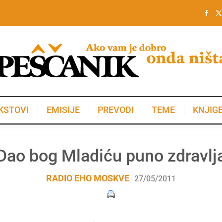
KSTOVI
EMISIJE
PREVODI
TEME
KNJIG
KSTOVI
EMISIJE
PREVODI
TEME
KNJIG
Dao bog Mladiću puno zdravlj
RADIO EHO MOSKVE
27/05/2011