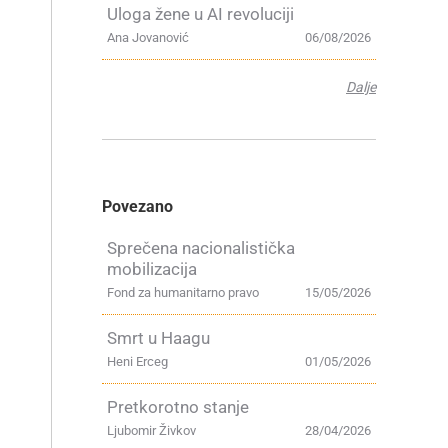
Uloga žene u AI revoluciji
Ana Jovanović
06/08/2026
Dalje
Povezano
Sprečena nacionalistička
mobilizacija
Fond za humanitarno pravo
15/05/2026
Smrt u Haagu
Heni Erceg
01/05/2026
Pretkorotno stanje
Ljubomir Živkov
28/04/2026