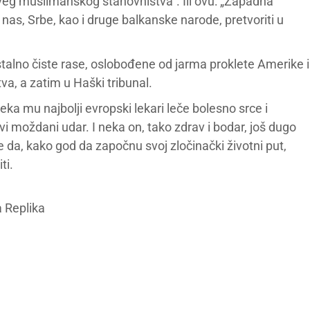
eg muslimanskog stanovništva“. Ili ovu: „Zapadna
 nas, Srbe, kao i druge balkanske narode, pretvoriti u
istalno čiste rase, oslobođene od jarma proklete Amerike i
va, a zatim u Haški tribunal.
ka mu najbolji evropski lekari leče bolesno srce i
 moždani udar. I neka on, tako zdrav i bodar, još dugo
re da, kako god da započnu svoj zločinački životni put,
ti.
 Replika