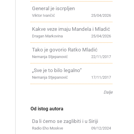
General je iscrpljen
Viktor Ivančić
25/04/2026
Kakve veze imaju Mandela i Mladić
Dragan Markovina
25/04/2026
Tako je govorio Ratko Mladić
Nemanja Stjepanović
22/11/2017
„Sve je to bilo legalno“
Nemanja Stjepanović
17/11/2017
Dalje
Od istog autora
Da li ćemo se zaglibiti i u Siriji
Radio Eho Moskve
09/12/2024