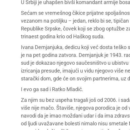
U Srbiji je uhapšen bivši komandant armije bos
Sećam se vremešnog čikice prijatne spoljašnost
vezanom na potiljku – jedan, reklo bi se, tipič
Republike Srpske, čovek koji se zbog optužbe z
trinaest godina krio od Haškog suda.
Ivana Demjanjuka, dedicu koji već dosta teško 
je na pet godina zatvora. Demjanjuk je 1943. rad
sud je dokazao njegovo saučesništvo u ubistvu v
izricanja presude, imajući u vidu njegovo više ne
starački dom, gde će on svojim partnerima, uz do
I evo ga sad i Ratko Mladić.
Za njim su bez uspeha tragali još od 2006. i sada
više nije mačo. Štaviše, njegova porodica je od 
navodi da je imao moždani udar i da ima zdrav
od ljudi uvažavane bolesti nimalo nisu smetal