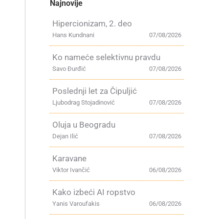
Najnovije
Hipercionizam, 2. deo
Hans Kundnani
07/08/2026
Ko nameće selektivnu pravdu
Savo Đurđić
07/08/2026
Poslednji let za Čipuljić
Ljubodrag Stojadinović
07/08/2026
n
Oluja u Beogradu
Dejan Ilić
07/08/2026
Karavane
Viktor Ivančić
06/08/2026
Kako izbeći AI ropstvo
Yanis Varoufakis
06/08/2026