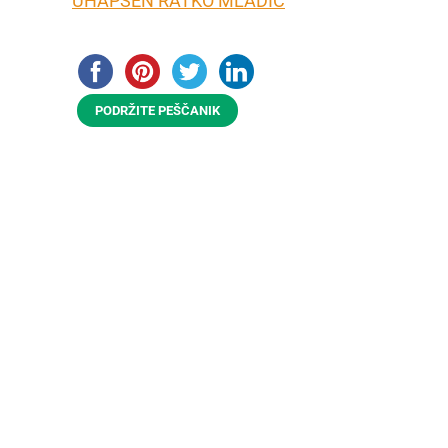
UHAPŠEN RATKO MLADIĆ
PODRŽITE PEŠČANIK