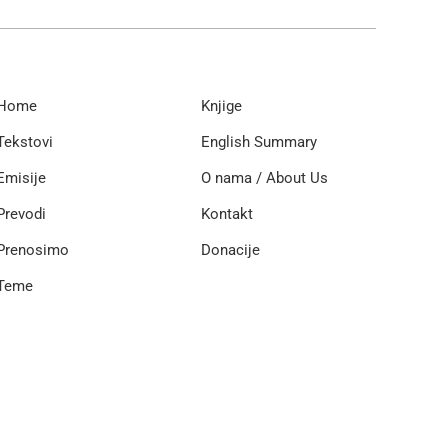
Home
Knjige
Tekstovi
English Summary
Emisije
O nama / About Us
Prevodi
Kontakt
Prenosimo
Donacije
Teme