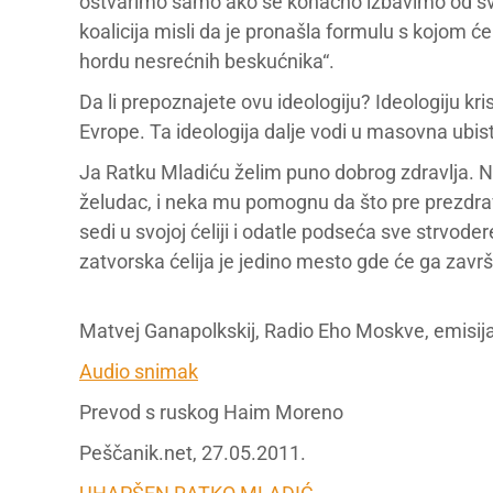
ostvarimo samo ako se konačno izbavimo od sv
koalicija misli da je pronašla formulu s kojom će
hordu nesrećnih beskućnika“.
Da li prepoznajete ovu ideologiju? Ideologiju kr
Evrope. Ta ideologija dalje vodi u masovna ubist
Ja Ratku Mladiću želim puno dobrog zdravlja. Ne
želudac, i neka mu pomognu da što pre prezdravi
sedi u svojoj ćeliji i odatle podseća sve strvode
zatvorska ćelija je jedino mesto gde će ga završi
Matvej Ganapolkskij, Radio Eho Moskve, emisija
Audio snimak
Prevod s ruskog Haim Moreno
Peščanik.net, 27.05.2011.