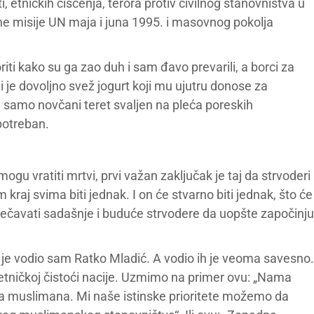
 etničkih čišćenja, terora protiv civilnog stanovništva u
e misije UN maja i juna 1995. i masovnog pokolja
ti kako su ga zao duh i sam đavo prevarili, a borci za
li je dovoljno svež jogurt koji mu ujutru donose za
d samo novčani teret svaljen na pleća poreskih
 potreban.
 vratiti mrtvi, prvi važan zaključak je taj da strvoderi
 kraj svima biti jednak. I on će stvarno biti jednak, što će
ečavati sadašnje i buduće strvodere da uopšte započinju
e je vodio sam Ratko Mladić. A vodio ih je veoma savesno.
o etničkoj čistoći nacije. Uzmimo na primer ovu: „Nama
da muslimana. Mi naše istinske prioritete možemo da