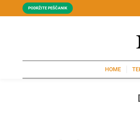
PODRŽITE PEŠČANIK
HOME
TE
HOME
TE