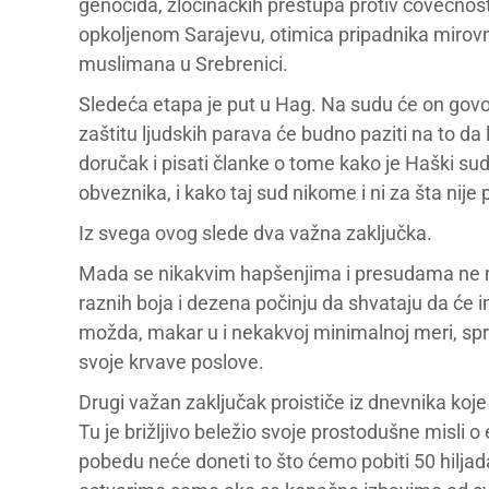
genocida, zločinačkih prestupa protiv čovečnosti,
opkoljenom Sarajevu, otimica pripadnika mirovn
muslimana u Srebrenici.
Sledeća etapa je put u Hag. Na sudu će on govori
zaštitu ljudskih parava će budno paziti na to da 
doručak i pisati članke o tome kako je Haški su
obveznika, i kako taj sud nikome i ni za šta nije
Iz svega ovog slede dva važna zaključka.
Mada se nikakvim hapšenjima i presudama ne mogu
raznih boja i dezena počinju da shvataju da će im
možda, makar u i nekakvoj minimalnoj meri, spr
svoje krvave poslove.
Drugi važan zaključak proističe iz dnevnika koj
Tu je brižljivo beležio svoje prostodušne misli 
pobedu neće doneti to što ćemo pobiti 50 hilja