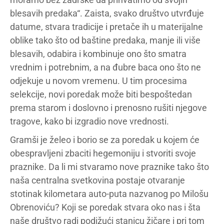
blesavih predaka“. Zaista, svako društvo utvrđuje
datume, stvara tradicije i pretače ih u materijalne
oblike tako što od baštine predaka, manje ili više
blesavih, odabira i kombinuje ono što smatra
vrednim i potrebnim, a na đubre baca ono što ne
odjekuje u novom vremenu. U tim procesima
selekcije, novi poredak može biti bespoštedan
prema starom i doslovno i prenosno rušiti njegove
tragove, kako bi izgradio nove vrednosti.
Gramši je želeo i borio se za poredak u kojem će
obespravljeni zbaciti hegemoniju i stvoriti svoje
praznike. Da li mi stvaramo nove praznike tako što
naša centralna svetkovina postaje otvaranje
stotinak kilometara auto-puta nazvanog po Milošu
Obrenoviću? Koji se poredak stvara oko nas i šta
naše društvo radi podižući stanicu žičare i pri tom