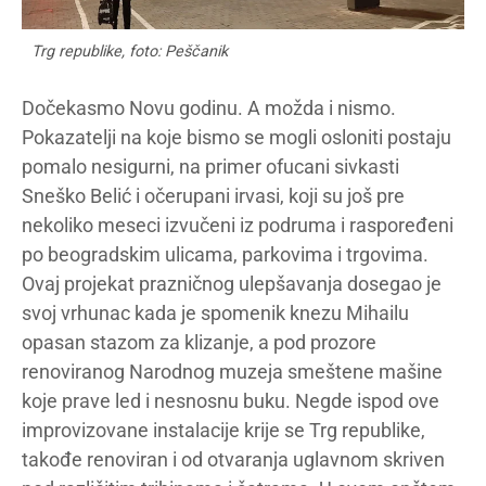
Trg republike, foto: Peščanik
Dočekasmo Novu godinu. A možda i nismo.
Pokazatelji na koje bismo se mogli osloniti postaju
pomalo nesigurni, na primer ofucani sivkasti
Sneško Belić i očerupani irvasi, koji su još pre
nekoliko meseci izvučeni iz podruma i raspoređeni
po beogradskim ulicama, parkovima i trgovima.
Ovaj projekat prazničnog ulepšavanja dosegao je
svoj vrhunac kada je spomenik knezu Mihailu
opasan stazom za klizanje, a pod prozore
renoviranog Narodnog muzeja smeštene mašine
koje prave led i nesnosnu buku. Negde ispod ove
improvizovane instalacije krije se Trg republike,
takođe renoviran i od otvaranja uglavnom skriven