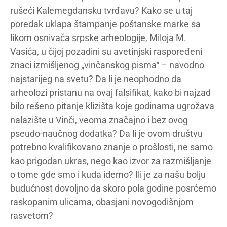
rušeći Kalemegdansku tvrđavu? Kako se u taj
poredak uklapa štampanje poštanske marke sa
likom osnivača srpske arheologije, Miloja M.
Vasića, u čijoj pozadini su avetinjski raspoređeni
znaci izmišljenog „vinčanskog pisma“ – navodno
najstarijeg na svetu? Da li je neophodno da
arheolozi pristanu na ovaj falsifikat, kako bi najzad
bilo rešeno pitanje klizišta koje godinama ugrožava
nalazište u Vinči, veoma značajno i bez ovog
pseudo-naučnog dodatka? Da li je ovom društvu
potrebno kvalifikovano znanje o prošlosti, ne samo
kao prigodan ukras, nego kao izvor za razmišljanje
o tome gde smo i kuda idemo? Ili je za našu bolju
budućnost dovoljno da skoro pola godine posrćemo
raskopanim ulicama, obasjani novogodišnjom
rasvetom?