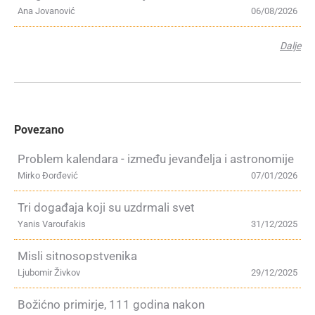
Ana Jovanović
06/08/2026
Dalje
Povezano
Problem kalendara - između jevanđelja i astronomije
Mirko Đorđević
07/01/2026
Tri događaja koji su uzdrmali svet
Yanis Varoufakis
31/12/2025
Misli sitnosopstvenika
Ljubomir Živkov
29/12/2025
Božićno primirje, 111 godina nakon