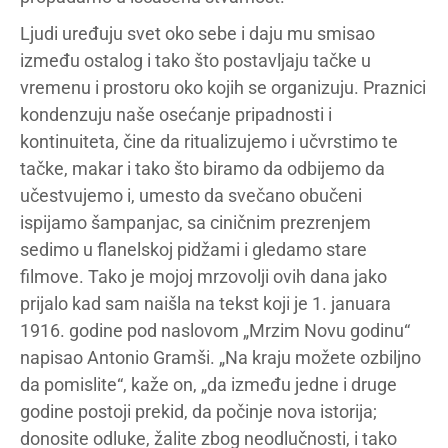
Ljudi uređuju svet oko sebe i daju mu smisao
između ostalog i tako što postavljaju tačke u
vremenu i prostoru oko kojih se organizuju. Praznici
kondenzuju naše osećanje pripadnosti i
kontinuiteta, čine da ritualizujemo i učvrstimo te
tačke, makar i tako što biramo da odbijemo da
učestvujemo i, umesto da svečano obučeni
ispijamo šampanjac, sa ciničnim prezrenjem
sedimo u flanelskoj pidžami i gledamo stare
filmove. Tako je mojoj mrzovolji ovih dana jako
prijalo kad sam naišla na tekst koji je 1. januara
1916. godine pod naslovom „Mrzim Novu godinu“
napisao Antonio Gramši. „Na kraju možete ozbiljno
da pomislite“, kaže on, „da između jedne i druge
godine postoji prekid, da počinje nova istorija;
donosite odluke, žalite zbog neodlučnosti, i tako