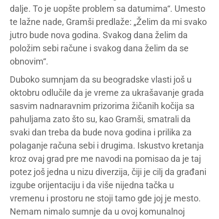
dalje. To je uopšte problem sa datumima“. Umesto
te lažne nade, Gramši predlaže: „Želim da mi svako
jutro bude nova godina. Svakog dana želim da
položim sebi račune i svakog dana želim da se
obnovim“.
Duboko sumnjam da su beogradske vlasti još u
oktobru odlučile da je vreme za ukrašavanje grada
sasvim nadnaravnim prizorima žičanih kočija sa
pahuljama zato što su, kao Gramši, smatrali da
svaki dan treba da bude nova godina i prilika za
polaganje računa sebi i drugima. Iskustvo kretanja
kroz ovaj grad pre me navodi na pomisao da je taj
potez još jedna u nizu diverzija, čiji je cilj da građani
izgube orijentaciju i da više nijedna tačka u
vremenu i prostoru ne stoji tamo gde joj je mesto.
Nemam nimalo sumnje da u ovoj komunalnoj