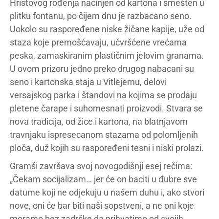
Hristovog rođenja načinjen od kartona i smešten u
plitku fontanu, po čijem dnu je razbacano seno.
Uokolo su raspoređene niske žičane kapije, uže od
staza koje premošćavaju, učvršćene vrećama
peska, zamaskiranim plastičnim jelovim granama.
U ovom prizoru jedno preko drugog nabacani su
seno i kartonska staja u Vitlejemu, delovi
versajskog parka i štandovi na kojima se prodaju
pletene čarape i suhomesnati proizvodi. Stvara se
nova tradicija, od žice i kartona, na blatnjavom
travnjaku ispresecanom stazama od polomljenih
ploča, duž kojih su raspoređeni tesni i niski prolazi.
Gramši završava svoj novogodišnji esej rečima:
„Čekam socijalizam… jer će on baciti u đubre sve
datume koji ne odjekuju u našem duhu i, ako stvori
nove, oni će bar biti naši sopstveni, a ne oni koje
moramo bez zadrške da prihvatimo od svojih