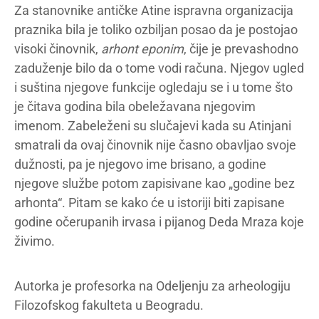
Za stanovnike antičke Atine ispravna organizacija
praznika bila je toliko ozbiljan posao da je postojao
visoki činovnik,
arhont eponim
, čije je prevashodno
zaduženje bilo da o tome vodi računa. Njegov ugled
i suština njegove funkcije ogledaju se i u tome što
je čitava godina bila obeležavana njegovim
imenom. Zabeleženi su slučajevi kada su Atinjani
smatrali da ovaj činovnik nije časno obavljao svoje
dužnosti, pa je njegovo ime brisano, a godine
njegove službe potom zapisivane kao „godine bez
arhonta“. Pitam se kako će u istoriji biti zapisane
godine očerupanih irvasa i pijanog Deda Mraza koje
živimo.
Autorka je profesorka na Odeljenju za arheologiju
Filozofskog fakulteta u Beogradu.