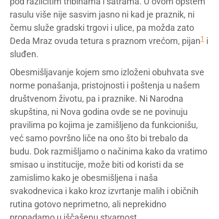
pod različitim tribinama i šatrama. U ovom opštem
rasulu više nije sasvim jasno ni kad je praznik, ni
čemu služe gradski trgovi i ulice, pa možda zato
1
Deda Mraz ovuda tetura s praznom vrećom, pijan
i
sluđen.
Obesmišljavanje kojem smo izloženi obuhvata sve
norme ponašanja, pristojnosti i poštenja u našem
društvenom životu, pa i praznike. Ni Narodna
skupština, ni Nova godina ovde se ne povinuju
pravilima po kojima je zamišljeno da funkcionišu,
već samo površno liče na ono što bi trebalo da
budu. Dok razmišljamo o načinima kako da vratimo
smisao u institucije, može biti od koristi da se
zamislimo kako je obesmišljena i naša
svakodnevica i kako kroz izvrtanje malih i običnih
rutina gotovo neprimetno, ali neprekidno
propadamo u iščašenu stvarnost.