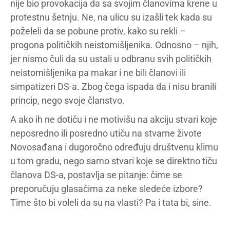
nije bio provokacija da sa svojim članovima krene u
protestnu šetnju. Ne, na ulicu su izašli tek kada su
poželeli da se pobune protiv, kako su rekli –
progona političkih neistomišljenika. Odnosno – njih,
jer nismo čuli da su ustali u odbranu svih političkih
neistomišljenika pa makar i ne bili članovi ili
simpatizeri DS-a. Zbog čega ispada da i nisu branili
princip, nego svoje članstvo.
A ako ih ne dotiču i ne motivišu na akciju stvari koje
neposredno ili posredno utiču na stvarne živote
Novosađana i dugoročno određuju društvenu klimu
u tom gradu, nego samo stvari koje se direktno tiču
članova DS-a, postavlja se pitanje: čime se
preporučuju glasačima za neke sledeće izbore?
Time što bi voleli da su na vlasti? Pa i tata bi, sine.