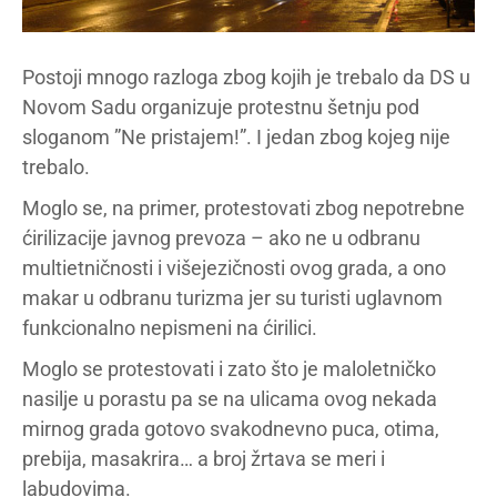
Postoji mnogo razloga zbog kojih je trebalo da DS u
Novom Sadu organizuje protestnu šetnju pod
sloganom ”Ne pristajem!”. I jedan zbog kojeg nije
trebalo.
Moglo se, na primer, protestovati zbog nepotrebne
ćirilizacije javnog prevoza – ako ne u odbranu
multietničnosti i višejezičnosti ovog grada, a ono
makar u odbranu turizma jer su turisti uglavnom
funkcionalno nepismeni na ćirilici.
Moglo se protestovati i zato što je maloletničko
nasilje u porastu pa se na ulicama ovog nekada
mirnog grada gotovo svakodnevno puca, otima,
prebija, masakrira… a broj žrtava se meri i
labudovima.