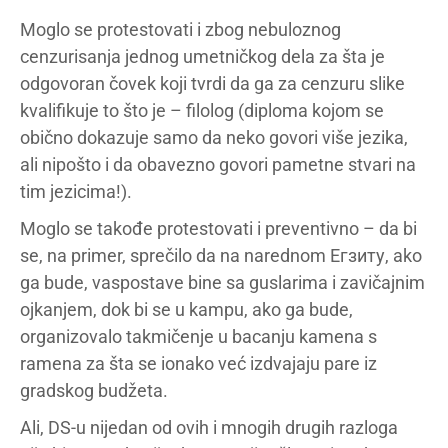
Moglo se protestovati i zbog nebuloznog
cenzurisanja jednog umetničkog dela za šta je
odgovoran čovek koji tvrdi da ga za cenzuru slike
kvalifikuje to što je – filolog (diploma kojom se
obično dokazuje samo da neko govori više jezika,
ali nipošto i da obavezno govori pametne stvari na
tim jezicima!).
Moglo se takođe protestovati i preventivno – da bi
se, na primer, sprečilo da na narednom Егзиту, ako
ga bude, vaspostave bine sa guslarima i zavičajnim
ojkanjem, dok bi se u kampu, ako ga bude,
organizovalo takmičenje u bacanju kamena s
ramena za šta se ionako već izdvajaju pare iz
gradskog budžeta.
Ali, DS-u nijedan od ovih i mnogih drugih razloga