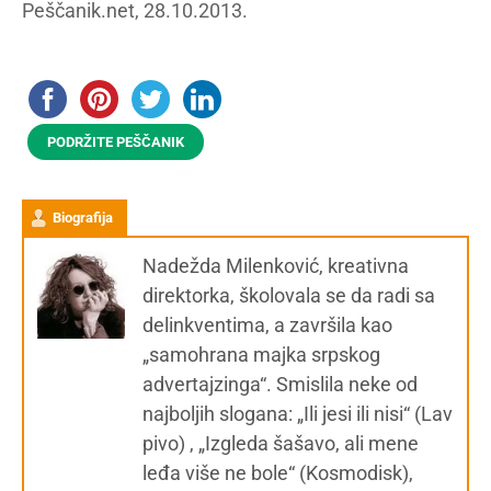
Peščanik.net, 28.10.2013.
PODRŽITE PEŠČANIK
Biografija
Nadežda Milenković, kreativna
direktorka, školovala se da radi sa
delinkventima, a završila kao
„samohrana majka srpskog
advertajzinga“. Smislila neke od
najboljih slogana: „Ili jesi ili nisi“ (Lav
pivo) , „Izgleda šašavo, ali mene
leđa više ne bole“ (Kosmodisk),