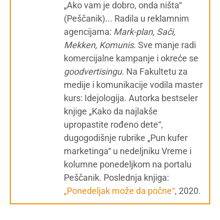
„Ako vam je dobro, onda ništa“
(Peščanik)... Radila u reklamnim
agencijama:
Mark-plan, Sači,
Mekken, Komunis
. Sve manje radi
komercijalne kampanje i okreće se
g
oodvertisingu
. Na Fakultetu za
medije i komunikacije vodila master
kurs: Idejologija. Autorka bestseler
knjige „Kako da najlakše
upropastite rođeno dete“,
dugogodišnje rubrike „Pun kufer
marketinga“ u nedeljniku Vreme i
kolumne ponedeljkom na portalu
Peščanik. Poslednja knjiga:
„Ponedeljak može da počne“
, 2020.