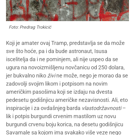
Foto: Predrag Trokicić
Koji je amater ovaj Tramp, predstavlja se da može
sve što hoće, pa i da bude astronaut, Isusa
iscelitelja da i ne pominjem, ali nije uspeo da se
ugura na novoizmišljenu novčanicu od 250 dolara,
jer bukvalno niko
živi
ne može, nego je morao da se
zadovolji svojim likom i potpisom na novim
američkim pasošima koji se izdaju na dvesta
pedesetu godišnjicu američke nezavisnosti. Ali, eto
inspiracije i za ovdašnjeg barda
vlastodržavnosti
–
lik i potpis burgundi crvenim mastilom uz novu
burgundi crvenu boju korica, na desetu godišnjicu
Savamale sa kojom ima svakako više veze nego