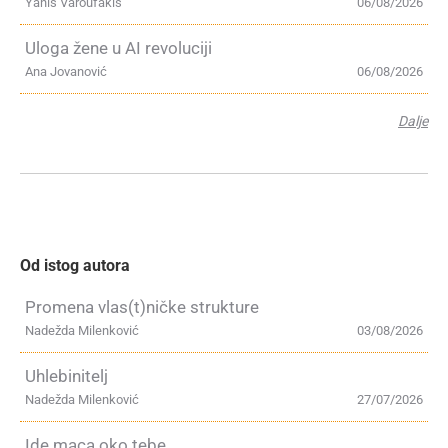
Yanis Varoufakis
06/08/2026
Uloga žene u AI revoluciji
Ana Jovanović
06/08/2026
Dalje
Od istog autora
Promena vlas(t)ničke strukture
Nadežda Milenković
03/08/2026
Uhlebinitelj
Nadežda Milenković
27/07/2026
Ide maca oko tebe