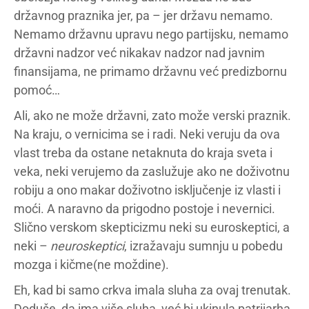
državnog praznika jer, pa – jer državu nemamo.
Nemamo državnu upravu nego partijsku, nemamo
državni nadzor već nikakav nadzor nad javnim
finansijama, ne primamo državnu već predizbornu
pomoć…
Ali, ako ne može državni, zato može verski praznik.
Na kraju, o vernicima se i radi. Neki veruju da ova
vlast treba da ostane netaknuta do kraja sveta i
veka, neki verujemo da zaslužuje ako ne doživotnu
robiju a ono makar doživotno isključenje iz vlasti i
moći. A naravno da prigodno postoje i nevernici.
Slično verskom skepticizmu neki su euroskeptici, a
neki –
neuroskeptici
, izražavaju sumnju u pobedu
mozga i kičme(ne moždine).
Eh, kad bi samo crkva imala sluha za ovaj trenutak.
Doduše, da ima više sluha, već bi ukinula patrijarha