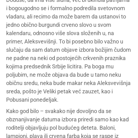
i bogougodno se i formalno podredila svetovnom
vladaru, ali recimo da može barem da ustanovi to
jedno obično burgundi crveno slovo u svom
kalendaru, odnosno više slova složenih u, na
primer, Aleksvevišnji. To bi posebno bilo važno u
slučaju da sam datum objave izbora božijim čudom
ne padne na neki od postojećih crkvenih praznika
kojima predsednik Srbije licitira. Pa boga mu
poljubim, ne može objava da bude u tamo neku
običnu sredu, neka bude makar neka Aleksvevišnja
sreda, pošto je Veliki petak već zauzet, kao i
Pobusani ponedeljak.
Kako god bilo – svakako nije dovoljno da se
obznanjivanje datuma izbora priredi samo kao kad
roditelji objavljuju pol budućeg deteta. Baloni,
lampioni, plava ili crvena farba koja se raspe iz