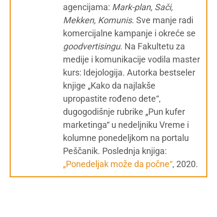
agencijama:
Mark-plan, Sači,
Mekken, Komunis
. Sve manje radi
komercijalne kampanje i okreće se
g
oodvertisingu
. Na Fakultetu za
medije i komunikacije vodila master
kurs: Idejologija. Autorka bestseler
knjige „Kako da najlakše
upropastite rođeno dete“,
dugogodišnje rubrike „Pun kufer
marketinga“ u nedeljniku Vreme i
kolumne ponedeljkom na portalu
Peščanik. Poslednja knjiga:
„Ponedeljak može da počne“
, 2020.