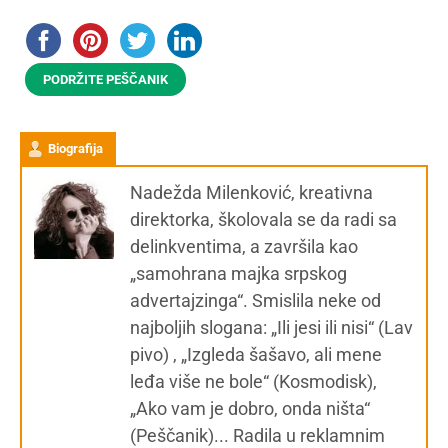
PODRŽITE PEŠČANIK
Biografija
Nadežda Milenković, kreativna
direktorka, školovala se da radi sa
delinkventima, a završila kao
„samohrana majka srpskog
advertajzinga“. Smislila neke od
najboljih slogana: „Ili jesi ili nisi“ (Lav
pivo) , „Izgleda šašavo, ali mene
leđa više ne bole“ (Kosmodisk),
„Ako vam je dobro, onda ništa“
(Peščanik)... Radila u reklamnim