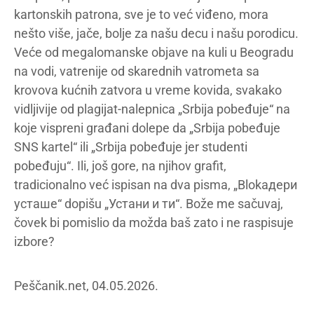
kartonskih patrona, sve je to već viđeno, mora
nešto više, jače, bolje za našu decu i našu porodicu.
Veće od megalomanske objave na kuli u Beogradu
na vodi, vatrenije od skarednih vatrometa sa
krovova kućnih zatvora u vreme kovida, svakako
vidljivije od plagijat-nalepnica „Srbija pobeđuje“ na
koje vispreni građani dolepe da „Srbija pobeđuje
SNS kartel“ ili „Srbija pobeđuje jer studenti
pobeđuju“. Ili, još gore, na njihov grafit,
tradicionalno već ispisan na dva pisma, „Blokaдери
усташе“ dopišu „Устани и ти“. Bože me sačuvaj,
čovek bi pomislio da možda baš zato i ne raspisuje
izbore?
Peščanik.net, 04.05.2026.