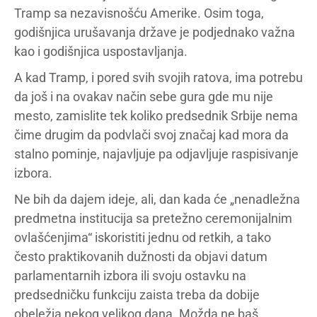
Tramp sa nezavisnošću Amerike. Osim toga,
godišnjica urušavanja države je podjednako važna
kao i godišnjica uspostavljanja.
A kad Tramp, i pored svih svojih ratova, ima potrebu
da još i na ovakav način sebe gura gde mu nije
mesto, zamislite tek koliko predsednik Srbije nema
čime drugim da podvlači svoj značaj kad mora da
stalno pominje, najavljuje pa odjavljuje raspisivanje
izbora.
Ne bih da dajem ideje, ali, dan kada će „nenadležna
predmetna institucija sa pretežno ceremonijalnim
ovlašćenjima“ iskoristiti jednu od retkih, a tako
često praktikovanih dužnosti da objavi datum
parlamentarnih izbora ili svoju ostavku na
predsedničku funkciju zaista treba da dobije
obeležja nekog velikog dana. Možda ne baš