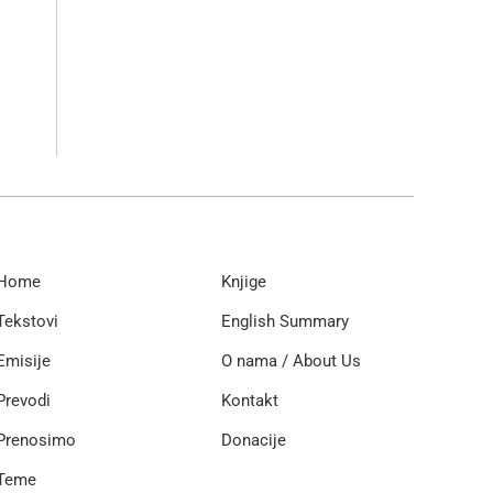
Home
Knjige
Tekstovi
English Summary
Emisije
O nama / About Us
Prevodi
Kontakt
Prenosimo
Donacije
Teme