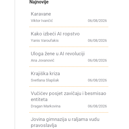
Najnovije
Karavane
Viktor Ivančić
06/08/2026
Kako izbeći AI ropstvo
Yanis Varoufakis
06/08/2026
Uloga žene u AI revoluciji
Ana Jovanović
06/08/2026
Krajiška kriza
Svetlana Slapšak
06/08/2026
Vučićev posjet zavičaju i besmisao
entiteta
Dragan Markovina
06/08/2026
Jovina gimnazija u raljama vudu
pravoslavlja