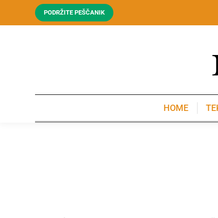
PODRŽITE PEŠČANIK
HOME
TE
HOME
TE