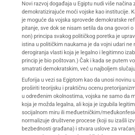
Novi razvoj događaja u Egiptu nudi više načina 
demokratizirajuće moći vojske kao institucije. 
je moguće da vojska sprovede demokratske refor
pitanje, sve dok se nisam setila da ona govori o
non) principa svakog političkog poretka je upr
istina u političkim naukama je da vojni udari ne
derogiranja vlasti koja je legalno i legitimno iz
princip je bio poštovan.) Čak i kada se putem vo
smatrati demokratskim, već u najboljem slučaj
Euforija u vezi sa Egiptom kao da unosi novinu u
proširiti teorijsku i praktičnu ocenu pretorijan
u određenim okolnostima, vojska ne samo da može
koja je možda legalna, ali koja je izgubila legitim
socijalnom miru ili međuetničkim/međukonfesi
normalizuje društvene procese (koji su izašli iz
bezbednosti građana) i stvara uslove za vraćanje