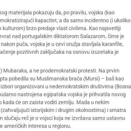
g materijala pokazuju da, po pravilu, vojska (kao
kratizirajući kapacitet, a da samo incidentno (i ukoliko
ulturom) brzo predaje vlast civilima. Kao najsvetliji
revrat nad portugalskim diktatorom Salazarom, čime je
akon puča, vojska je u cevi oružja stavljala karanfile,
lačenje pozitivnih zaključaka na osnovu izuzetaka je
 (i) Mubaraka, a ne prodemokratski protesti. Na prvim
gipta pobedila su Muslimanska braća (Mursi) – baš kao
svi izbori organizovani u nedemokratskim društvima (Bosna
kularno nastrojena egipatska vojska je prihvatila novog
o kada će on zaista voditi zemlju. Mada u nekim
zahvaljujući istorijskim i drugim okolnostima) i smatra
m slučaju reč je o vojsci koja ne izvršava samo ustavnu
e američkih interesa u regionu.