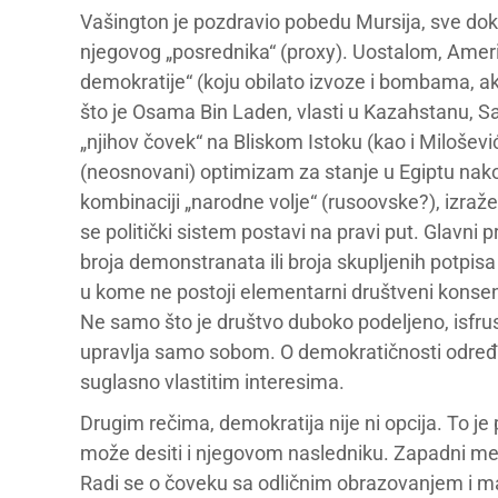
Vašington je pozdravio pobedu Mursija, sve dok j
njegovog „posrednika“ (proxy). Uostalom, Ameri
demokratije“ (koju obilato izvoze i bombama, ako
što je Osama Bin Laden, vlasti u Kazahstanu, Sa
„njihov čovek“ na Bliskom Istoku (kao i Milošev
(neosnovani) optimizam za stanje u Egiptu nako
kombinaciji „narodne volje“ (rusoovske?), izraž
se politički sistem postavi na pravi put. Glavni
broja demonstranata ili broja skupljenih potpisa 
u kome ne postoji elementarni društveni konsen
Ne samo što je društvo duboko podeljeno, isfrustr
upravlja samo sobom. O demokratičnosti određene
suglasno vlastitim interesima.
Drugim rečima, demokratija nije ni opcija. To je
može desiti i njegovom nasledniku. Zapadni medi
Radi se o čoveku sa odličnim obrazovanjem i ma