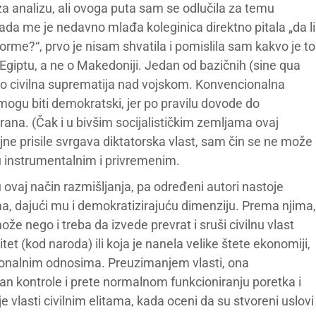
za analizu, ali ovoga puta sam se odlučila za temu
Kada me je nedavno mlađa koleginica direktno pitala „da li
me?“, prvo je nisam shvatila i pomislila sam kakvo je to
 Egiptu, a ne o Makedoniji. Jedan od bazičnih (sine qua
avo civilna suprematija nad vojskom. Konvencionalna
 mogu biti demokratski, jer po pravilu dovode do
abrana. (Čak i u bivšim socijalističkim zemljama ovaj
jne prisile svrgava diktatorska vlast, sam čin se ne može
u instrumentalnim i privremenim.
 ovaj način razmišljanja, pa određeni autori nastoje
izma, dajući mu i demokratizirajuću dimenziju. Prema njima,
 nego i treba da izvede prevrat i sruši civilnu vlast
itet (kod naroda) ili koja je nanela velike štete ekonomiji,
onalnim odnosima. Preuzimanjem vlasti, ona
van kontrole i prete normalnom funkcioniranju poretka i
 vlasti civilnim elitama, kada oceni da su stvoreni uslovi