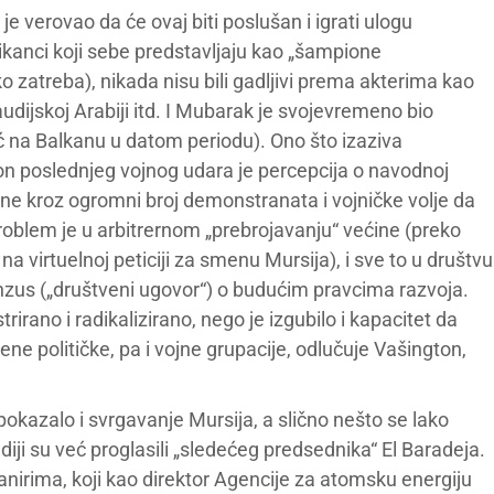
e verovao da će ovaj biti poslušan i igrati ulogu
kanci koji sebe predstavljaju kao „šampione
 zatreba), nikada nisu bili gadljivi prema akterima kao
udijskoj Arabiji itd. I Mubarak je svojevremeno bio
ić na Balkanu u datom periodu). Ono što izaziva
n poslednjeg vojnog udara je percepcija o navodnoj
ene kroz ogromni broj demonstranata i vojničke volje da
 problem je u arbitrernom „prebrojavanju“ većine (preko
na virtuelnoj peticiji za smenu Mursija), i sve to u društvu
zus („društveni ugovor“) o budućim pravcima razvoja.
irano i radikalizirano, nego je izgubilo i kapacitet da
 političke, pa i vojne grupacije, odlučuje Vašington,
 pokazalo i svrgavanje Mursija, a slično nešto se lako
ji su već proglasili „sledećeg predsednika“ El Baradeja.
nirima, koji kao direktor Agencije za atomsku energiju