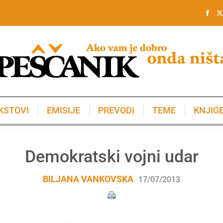
KSTOVI
EMISIJE
PREVODI
TEME
KNJIG
KSTOVI
EMISIJE
PREVODI
TEME
KNJIG
Demokratski vojni udar
BILJANA VANKOVSKA
17/07/2013