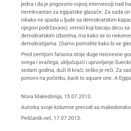
jedva i da je prigovorio vojnoj intervenciji nad 
nerelevantan za egipatske glasače. Za sada on
nikako ne spada u ljude sa demokratskim kapac
njegovi podržavaoci, vernici koji bacaju decu sa 
demokratskim izborima, ma kako se to nekome ne
demokratijama. (Samo pomislite kako bi se gled
Pred zemljom faraona stoje duge neizvesne godine
svega i svačega, uključujući i upravljanje Sueckim
sedam godina, duži ili kraći, teško je reći. Za s
ponovo na početku, back to square one. A Egipat 
Nova Makedonija, 15.07.2013.
Autorka svoje kolumne prevodi sa makedonsk
Peščanik.net, 17.07.2013.