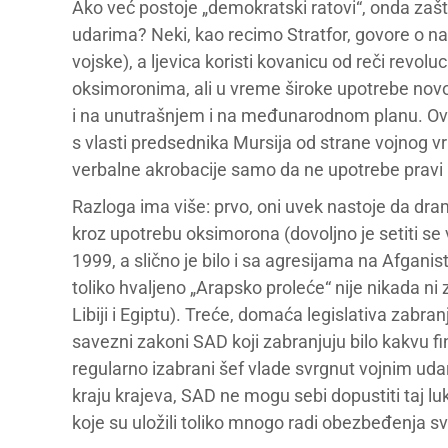
Ako već postoje „demokratski ratovi“, onda zašt
udarima? Neki, kao recimo Stratfor, govore 
vojske), a ljevica koristi kovanicu od reči revolu
oksimoronima, ali u vreme široke upotrebe no
i na unutrašnjem i na međunarodnom planu. Ovo
s vlasti predsednika Mursija od strane vojnog 
verbalne akrobacije samo da ne upotrebe pravi i
Razloga ima više: prvo, oni uvek nastoje da dra
kroz upotrebu oksimorona (dovoljno je setiti s
1999, a slično je bilo i sa agresijama na Afganista
toliko hvaljeno „Arapsko proleće“ nije nikada ni 
Libiji i Egiptu). Treće, domaća legislativa zabr
savezni zakoni SAD koji zabranjuju bilo kakvu fin
regularno izabrani šef vlade svrgnut vojnim udaro
kraju krajeva, SAD ne mogu sebi dopustiti taj l
koje su uložili toliko mnogo radi obezbeđenja sv