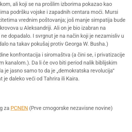
Irakom, ali koji se na prošlim izborima pokazao kao
 ima podršku vojske i zapadnih centara moći. Mursi
itetima vrednim poštovanja; još manje simpatija bude
krovova u Aleksandriji. Ali on je bio izabran na
 dopadalo. I svrgnut je na način koji je nezamisliv u
alo na takav pokušaj protiv Georga W. Busha.)
 konfrontacija i siromaštva (a čini se, i privatizacije
 kanalom.). Da li će ovo biti period nalik biblijskim
ada je jasno samo to da je „demokratska revolucija“
je daleko veći od Tahrira ili Kaira.
og za
PCNEN
(Prve crnogorske nezavisne novine)