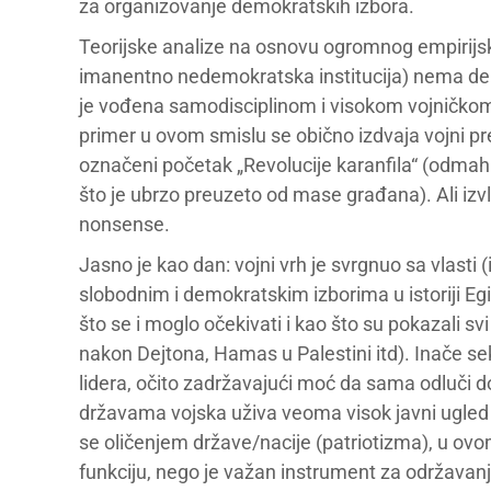
za organizovanje demokratskih izbora.
Teorijske analize na osnovu ogromnog empirijsko
imanentno nedemokratska institucija) nema demo
je vođena samodisciplinom i visokom vojničkom k
primer u ovom smislu se obično izdvaja vojni p
označeni početak „Revolucije karanfila“ (odmah n
što je ubrzo preuzeto od mase građana). Ali izv
nonsense.
Jasno je kao dan: vojni vrh je svrgnuo sa vlasti
slobodnim i demokratskim izborima u istoriji E
što se i moglo očekivati i kao što su pokazali 
nakon Dejtona, Hamas u Palestini itd). Inače se
lidera, očito zadržavajući moć da sama odluči d
državama vojska uživa veoma visok javni ugled (
se oličenjem države/nacije (patriotizma), u ovo
funkciju, nego je važan instrument za održavanj