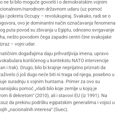
o ne bi bilo moguće govoriti i o demokratskim vojnim
o nacionalnom/narodnom državnom udaru (uz pomoć
cija i pokreta Occupy – revolukupiraj. Svakako, radi se o
vogovora, ovo je dominantni način označavanja fenomena
g puta povod su zbivanja u Egiptu, odnosno svrgavanje
vrha, nešto povodom čega zapadni centri čine svakojake
zraz – vojni udar.
matičnim događajima daju prihvatljivija imena, upravo
e vokabulara korišćenog u kontekstu NATO intervencije
n i Irak). Drugo, bilo bi krajnje neprijatno priznati da
zaživelo (i još dugo neće biti ni traga od njega, posebno u
anjuje suradnju s vojnim huntama. Primer za ovo su
ansijsku pomoć „vladi bilo koje zemlje u kojoj je
m ili dekretom“ (2010), ali i stavovi EU (iz 1991). Na
uksuz da prekinu podršku egipatskim generalima i vojsci u
ojih „nacionalnih interesa“ (Suec).