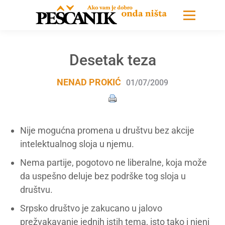
Desetak teza
NENAD PROKIĆ
01/07/2009
Nije mogućna promena u društvu bez akcije
intelektualnog sloja u njemu.
Nema partije, pogotovo ne liberalne, koja može
da uspešno deluje bez podrške tog sloja u
društvu.
Srpsko društvo je zakucano u jalovo
prežvakavanje jednih istih tema, isto tako i njeni