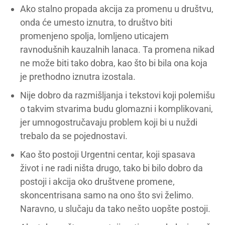
Ako stalno propada akcija za promenu u društvu,
onda će umesto iznutra, to društvo biti
promenjeno spolja, lomljeno uticajem
ravnodušnih kauzalnih lanaca. Ta promena nikad
ne može biti tako dobra, kao što bi bila ona koja
je prethodno iznutra izostala.
Nije dobro da razmišljanja i tekstovi koji polemišu
o takvim stvarima budu glomazni i komplikovani,
jer umnogostručavaju problem koji bi u nuždi
trebalo da se pojednostavi.
Kao što postoji Urgentni centar, koji spasava
život i ne radi ništa drugo, tako bi bilo dobro da
postoji i akcija oko društvene promene,
skoncentrisana samo na ono što svi želimo.
Naravno, u slučaju da tako nešto uopšte postoji.