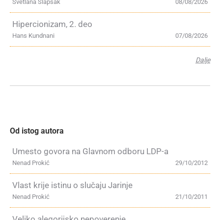
Svetlana Slapšak
08/08/2026
Hipercionizam, 2. deo
Hans Kundnani
07/08/2026
Dalje
Od istog autora
Umesto govora na Glavnom odboru LDP-a
Nenad Prokić
29/10/2012
Vlast krije istinu o slučaju Jarinje
Nenad Prokić
21/10/2011
Veliko alegorijsko nepoverenje