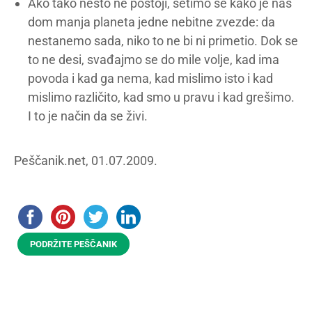
Ako tako nešto ne postoji, setimo se kako je naš
dom manja planeta jedne nebitne zvezde: da
nestanemo sada, niko to ne bi ni primetio. Dok se
to ne desi, svađajmo se do mile volje, kad ima
povoda i kad ga nema, kad mislimo isto i kad
mislimo različito, kad smo u pravu i kad grešimo.
I to je način da se živi.
Peščanik.net, 01.07.2009.
PODRŽITE PEŠČANIK