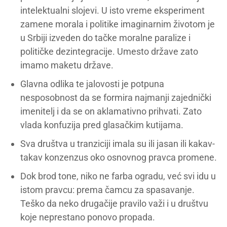
intelektualni slojevi. U isto vreme eksperiment
zamene morala i politike imaginarnim životom je
u Srbiji izveden do tačke moralne paralize i
političke dezintegracije. Umesto države zato
imamo maketu države.
Glavna odlika te jalovosti je potpuna
nesposobnost da se formira najmanji zajednički
imenitelj i da se on aklamativno prihvati. Zato
vlada konfuzija pred glasačkim kutijama.
Sva društva u tranziciji imala su ili jasan ili kakav-
takav konzenzus oko osnovnog pravca promene.
Dok brod tone, niko ne farba ogradu, već svi idu u
istom pravcu: prema čamcu za spasavanje.
Teško da neko drugačije pravilo važi i u društvu
koje neprestano ponovo propada.