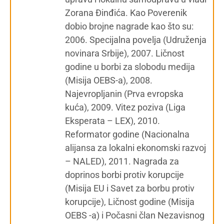
Zorana Đinđića. Kao Poverenik
dobio brojne nagrade kao što su:
2006. Specijalna povelja (Udruženja
novinara Srbije), 2007. Ličnost
godine u borbi za slobodu medija
(Misija OEBS-a), 2008.
Najevropljanin (Prva evropska
kuća), 2009. Vitez poziva (Liga
Eksperata – LEX), 2010.
Reformator godine (Nacionalna
alijansa za lokalni ekonomski razvoj
– NALED), 2011. Nagrada za
doprinos borbi protiv korupcije
(Misija EU i Savet za borbu protiv
korupcije), Ličnost godine (Misija
OEBS -a) i Počasni član Nezavisnog