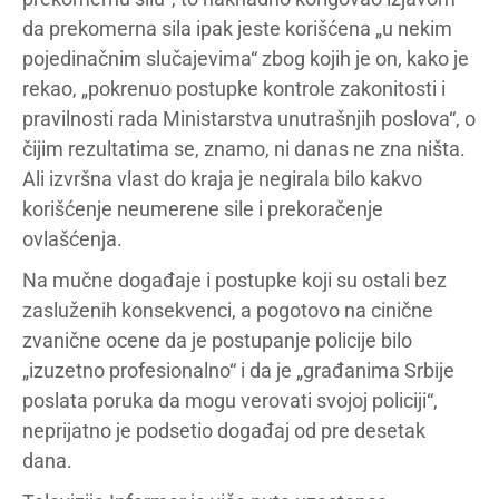
da prekomerna sila ipak jeste korišćena „u nekim
pojedinačnim slučajevima“ zbog kojih je on, kako je
rekao, „pokrenuo postupke kontrole zakonitosti i
pravilnosti rada Ministarstva unutrašnjih poslova“, o
čijim rezultatima se, znamo, ni danas ne zna ništa.
Ali izvršna vlast do kraja je negirala bilo kakvo
korišćenje neumerene sile i prekoračenje
ovlašćenja.
Na mučne događaje i postupke koji su ostali bez
zasluženih konsekvenci, a pogotovo na cinične
zvanične ocene da je postupanje policije bilo
„izuzetno profesionalno“ i da je „građanima Srbije
poslata poruka da mogu verovati svojoj policiji“,
neprijatno je podsetio događaj od pre desetak
dana.