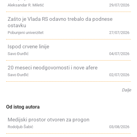
Aleksandar R. Miletić
29/07/2026
Zašto je Vlada RS odavno trebalo da podnese
ostavku
Pobunjeni univerzitet
27/07/2026
Ispod crvene linije
Savo Đurđić
04/07/2026
20 meseci neodgovornosti i nove afere
Savo Đurđić
02/07/2026
Dalje
Od istog autora
Medijski prostor otvoren za progon
Rodoljub Šabić
03/08/2026