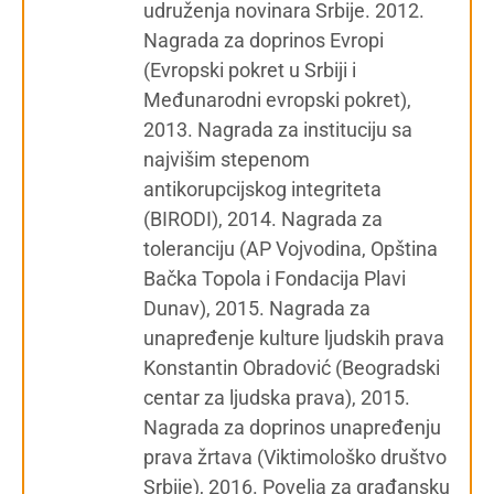
udruženja novinara Srbije. 2012.
Nagrada za doprinos Evropi
(Evropski pokret u Srbiji i
Međunarodni evropski pokret),
2013. Nagrada za instituciju sa
najvišim stepenom
antikorupcijskog integriteta
(BIRODI), 2014. Nagrada za
toleranciju (AP Vojvodina, Opština
Bačka Topola i Fondacija Plavi
Dunav), 2015. Nagrada za
unapređenje kulture ljudskih prava
Konstantin Obradović (Beogradski
centar za ljudska prava), 2015.
Nagrada za doprinos unapređenju
prava žrtava (Viktimološko društvo
Srbije), 2016. Povelja za građansku