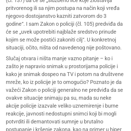
(čl. 137) da će se „službeno lice koje zlostavlja
pritvorenog ili sa njim postupa na način koji vređa
njegovo dostojanstvo kazniti zatvorom do 3
godine“. I sam Zakon o policiji (čl. 105) predviđa da
će se „uvek upotrebiti najblaže sredstvo prinude
kojim se može postići zakoniti cilj“. U konkretnoj
situaciji, očito, ništa od navedenog nije poštovano.
Slučaj otvara i ništa manje vazno pitanje – ko i
zašto je napravio snimak u prostorijama policije i
kako je snimak dospeo na TV i potom na društvene
mreže, ko iz policije je to omogućio? Poznato je da
važeći Zakon o policiji generalno ne predviđa da se
ovakve situacije snimaju pa su, mada su neke
akcije policije izazvale veliko uznemirenje i burne
reakcije, javnosti nedostupni snimci koji bi mogli
potvrditi ili demantovati sumnje u brutalno
postupanje i kršenje zakona, kao na primer u hiper