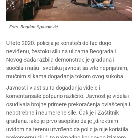
Foto: Bogdan Spasojević
U leto 2020. policija je koristeći do tad dugo
neviđenu, žestoku silu na ulicama Beograda i
Novog Sada razbila demonstracije građana i
suočila i našu i svetsku javnost sa vrlo neprijatnim,
mučnim slikama događanja tokom ovog sukoba.
Javnost i vlast su ta događanja videle i
komentarisale potpuno različito. Javnost je videla i
osuđivala brojne primere prekoračenja ovlašćenja i
nepotrebne i neumerene sile. Čak je i Zaštitnik
građana, iako je prvo saopštio da je „direktnim
uvidom na terenu utvrđeno da policija nije koristila
prekomernu silu“, to naknadno korigovao izjavom