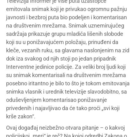
Televizija Informer je više puta uzastopce
emitovala snimak koji je privukao ogromnu pažnju
javnosti i bezbroj puta bio podeljen i komentarisan
na društvenim mrežama. Snimak uznemirujućeg
sadržaja prikazuje grupu mladića lišenih slobode
koji su u ponižavajućem položaju, prinuđeni da
kleče, vezanih ruku, sa glavama naslonjenim na zid
dok iza svakog od njih stoji po jedan pripadnik
Interventne jedinice policije. Za veliki broj ljudi koji
su snimak komentarisali na društvenim mrežama
posebno iritantno je bilo to što je tokom emitovanja
snimka vlasnik i urednik televizije slavodobitno, sa
oduševljenjem komentarisao ponižavanje
privedenih i najavljivao da će tako proći „svi koji
krše zakon“.
Ovaj događaj neizbežno otvara pitanje – o kakvoj
policijskoj „meri“ je reč? Na kojoj odredbi Zakona o