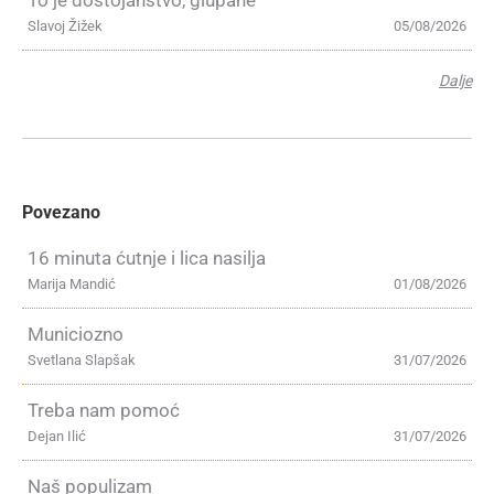
To je dostojanstvo, glupane
Slavoj Žižek
05/08/2026
Dalje
Povezano
16 minuta ćutnje i lica nasilja
Marija Mandić
01/08/2026
Municiozno
Svetlana Slapšak
31/07/2026
Treba nam pomoć
Dejan Ilić
31/07/2026
Naš populizam