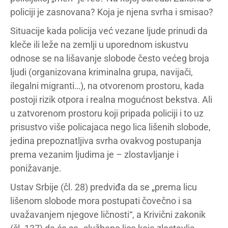
policiji je zasnovana? Koja je njena svrha i smisao?
Situacije kada policija već vezane ljude prinudi da
kleče ili leže na zemlji u uporednom iskustvu
odnose se na lišavanje slobode često većeg broja
ljudi (organizovana kriminalna grupa, navijači,
ilegalni migranti…), na otvorenom prostoru, kada
postoji rizik otpora i realna mogućnost bekstva. Ali
u zatvorenom prostoru koji pripada policiji i to uz
prisustvo više policajaca nego lica lišenih slobode,
jedina prepoznatljiva svrha ovakvog postupanja
prema vezanim ljudima je – zlostavljanje i
ponižavanje.
Ustav Srbije (čl. 28) predviđa da se „prema licu
lišenom slobode mora postupati čovečno i sa
uvažavanjem njegove ličnosti“, a Krivični zakonik