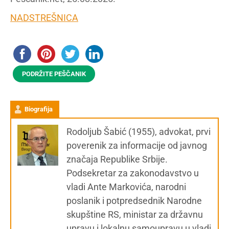
NADSTREŠNICA
PODRŽITE PEŠČANIK
Biografija
Rodoljub Šabić (1955), advokat, prvi
poverenik za informacije od javnog
značaja Republike Srbije.
Podsekretar za zakonodavstvo u
vladi Ante Markovića, narodni
poslanik i potpredsednik Narodne
skupštine RS, ministar za državnu
upravu i lokalnu samoupravu u vladi