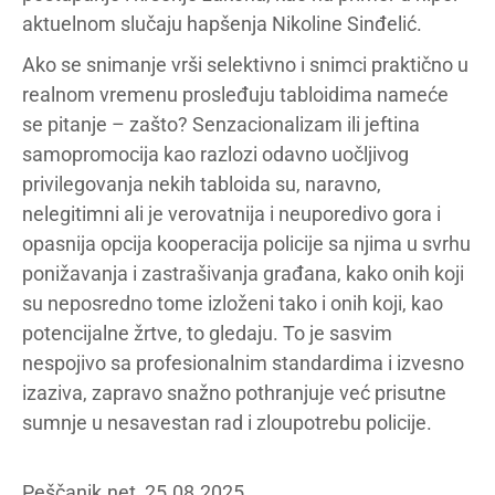
aktuelnom slučaju hapšenja Nikoline Sinđelić.
Ako se snimanje vrši selektivno i snimci praktično u
realnom vremenu prosleđuju tabloidima nameće
se pitanje – zašto? Senzacionalizam ili jeftina
samopromocija kao razlozi odavno uočljivog
privilegovanja nekih tabloida su, naravno,
nelegitimni ali je verovatnija i neuporedivo gora i
opasnija opcija kooperacija policije sa njima u svrhu
ponižavanja i zastrašivanja građana, kako onih koji
su neposredno tome izloženi tako i onih koji, kao
potencijalne žrtve, to gledaju. To je sasvim
nespojivo sa profesionalnim standardima i izvesno
izaziva, zapravo snažno pothranjuje već prisutne
sumnje u nesavestan rad i zloupotrebu policije.
Peščanik.net, 25.08.2025.