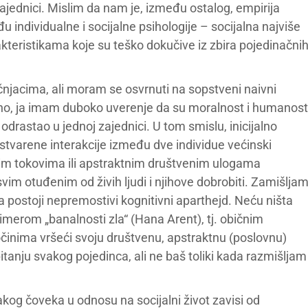
zajednici. Mislim da nam je, između ostalog, empirija
individualne i socijalne psihologije – socijalna najviše
kteristikama koje su teško dokučive iz zbira pojedinačni
čnjacima, ali moram se osvrnuti na sopstveni naivni
lno, ja imam duboko uverenje da su moralnost i humanost
odrastao u jednoj zajednici. U tom smislu, inicijalno
stvarene interakcije između dve individue većinski
nim tokovima ili apstraktnim društvenim ulogama
vim otuđenim od živih ljudi i njihove dobrobiti. Zamišlja
ja postoji nepremostivi kognitivni aparthejd. Neću ništa
imerom „banalnosti zla“ (Hana Arent), tj. običnim
činima vršeći svoju društvenu, apstraktnu (poslovnu)
itanju svakog pojedinca, ali ne baš toliki kada razmišljam
kog čoveka u odnosu na socijalni život zavisi od