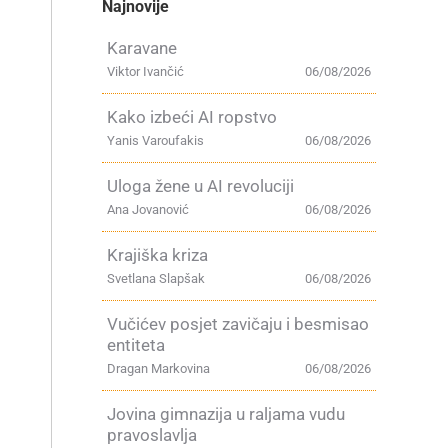
Najnovije
Karavane
Viktor Ivančić
06/08/2026
Kako izbeći AI ropstvo
Yanis Varoufakis
06/08/2026
Uloga žene u AI revoluciji
Ana Jovanović
06/08/2026
Krajiška kriza
Svetlana Slapšak
06/08/2026
Vučićev posjet zavičaju i besmisao
entiteta
Dragan Markovina
06/08/2026
Jovina gimnazija u raljama vudu
pravoslavlja