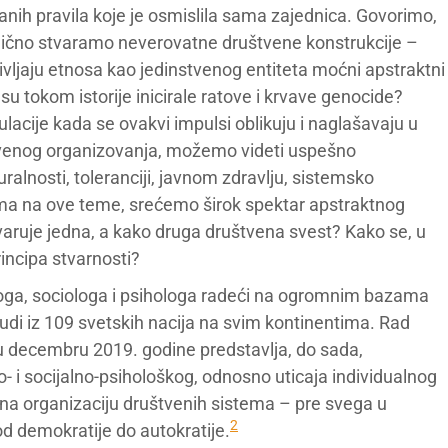
sanih pravila koje je osmislila sama zajednica. Govorimo,
ično stvaramo neverovatne društvene konstrukcije –
doživljaju etnosa kao jedinstvenog entiteta moćni apstraktni
su tokom istorije inicirale ratove i krvave genocide?
lacije kada se ovakvi impulsi oblikuju i naglašavaju u
venog organizovanja, možemo videti uspešno
turalnosti, toleranciji, javnom zdravlju, sistemsko
jama na ove teme, srećemo širok spektar apstraktnog
varuje jedna, a kako druga društvena svest? Kako se, u
incipa stvarnosti?
ga, sociologa i psihologa radeći na ogromnim bazama
judi iz 109 svetskih nacija na svim kontinentima. Rad
 decembru 2019. godine predstavlja, do sada,
- i socijalno-psihološkog, odnosno uticaja individualnog
 na organizaciju društvenih sistema – pre svega u
2
od demokratije do autokratije.