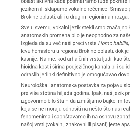
oblast aktivna kada posmatramo tuđe pokrete i 
jezikom ili sklapamo vokalne rečenice. Smisao p
Brokine oblasti, ali i u drugim regionima mozga
Sve u svemu, vokalni jezik stekli smo značajno ka
anatomskih promena bilo je neophodno za naše 
Izgleda da su već naši preci vrste
Homo habilis
levu hemisferu u regionu Brokine oblasti, dok j
kasnije. Naime, kod arhaičnih vrsta ljudi, kao št
hioidna kost i širina podjezičnog kanala bili su 
odraslih jedinki definitivno je omogućavao dovo
Neurološka i anatomska postavka za pojavu složen
pre više stotina hiljada godina. Ipak, naš jezik
izgovorimo bilo šta – da izmišljamo bajke, mit
koja se ne moraju odnositi na nešto što nas re
fenomenima i saopštavamo ih na osnovu zapaženi
našoj vrsti (vokalni, znakovni ili pisani) jeste aps