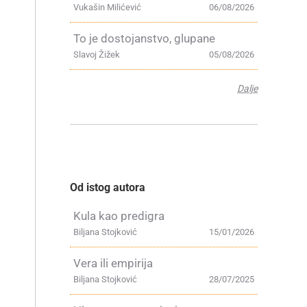
Vukašin Milićević
06/08/2026
To je dostojanstvo, glupane
Slavoj Žižek
05/08/2026
Dalje
Od istog autora
Kula kao predigra
Biljana Stojković
15/01/2026
e
Vera ili empirija
Biljana Stojković
28/07/2025