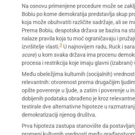
Na osnovu primenjene procedure može se zaključ
Bobiu po kome demokratija predstavlja skup proc
koja može obuhvatiti različite sadržaje, ali se m
Prema Bobiu, despotska država se bazira na sta
nalaze pravila koja tu moć ograničavaju i pružaj
3
izvršitelje vlasti.
U najnovijem radu, Ruck i sarad
score
) u kom svaka država ima procenu demokrat
procesa i restrikcija koje imaju glavni (izabrani) 
Među obeležjima kulturnih (socijalnih) vrednosti 
relevantnih: otvorenost prema drugačijim ljudima
opšte poverenje u ljude, a zatim i poverenje u in
dobijenih podataka obrađeno je kroz relevantn
testirale dve alternativne hipoteze u razmatran
demokratizaciji njenog društva.
Prva hipoteza zastupa stanovište da postavljan
promeni kulturnih vrednosti među građanstvom u