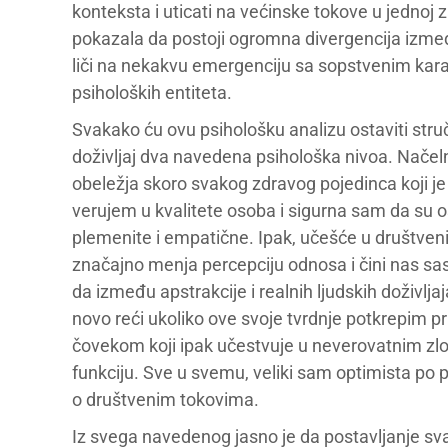
konteksta i uticati na većinske tokove u jednoj 
pokazala da postoji ogromna divergencija između 
liči na nekakvu emergenciju sa sopstvenim kara
psiholoških entiteta.
Svakako ću ovu psihološku analizu ostaviti stru
doživljaj dva navedena psihološka nivoa. Nače
obeležja skoro svakog zdravog pojedinca koji je 
verujem u kvalitete osoba i sigurna sam da su o
plemenite i empatične. Ipak, učešće u društve
značajno menja percepciju odnosa i čini nas sas
da između apstrakcije i realnih ljudskih doživlja
novo reći ukoliko ove svoje tvrdnje potkrepim pr
čovekom koji ipak učestvuje u neverovatnim zlo
funkciju. Sve u svemu, veliki sam optimista po p
o društvenim tokovima.
Iz svega navedenog jasno je da postavljanje sva