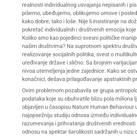
realnosti individualnog usvajanja nepisanih i pi
pišemo, ubeđujemo, oblikujemo umove i posled
kako dobre, tako i loše. Nije li insistiranje na 
pokretač individualnih i društvenih emocija koje 
Koliko smo kao pojedinci svesni političke manipu
našim društvima? Na suprotnom spektru društ
realizovanje socijalnih politika, svest o multikul
uređivanje države i slično. Sa brojnim varijaci
nivoa utemeljenja jedne zajednice. Kako se ost
konačnici, dešava prilagođavanje apstraktnih pr
Ovim problemom pozabavila se grupa antropolo
podataka koje su obuhvatile blizu pola miliona l
objavljen u časopisu Nature Human Behaviour u
najopsežniju studiju odnosa između individualno
razumevanja i prihvatanja društvenih vrednosti
odnosu na spektar šarolikosti sadržanih u nizu 