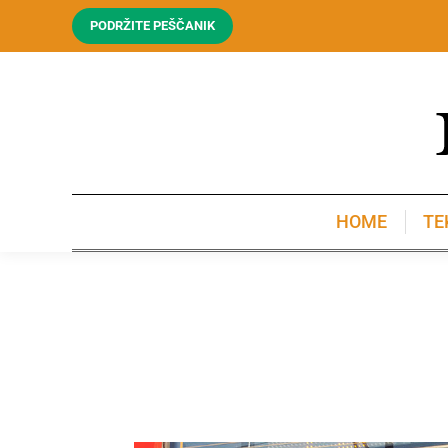
PODRŽITE PEŠČANIK
HOME
TE
HOME
TE