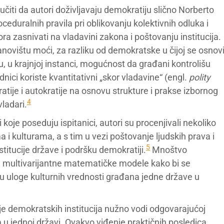
iti da autori doživljavaju demokratiju slično Norberto
eduralnih pravila pri oblikovanju kolektivnih odluka i
ora zasnivati na vladavini zakona i poštovanju institucija.
novištu moći, za razliku od demokratske u čijoj se osnov
u, u krajnjoj instanci, mogućnost da građani kontrolišu
nici koriste kvantitativni „skor vladavine“ (engl.
polity
ije i autokratije na osnovu strukture i prakse izbornog
4
vladari.
koje poseduju ispitanici, autori su procenjivali nekoliko
 i kulturama, a s tim u vezi poštovanje ljudskih prava i
5
stitucije države i podršku demokratiji.
Mnoštvo
e multivarijantne matematičke modele kako bi se
ju uloge kulturnih vrednosti građana jedne države u
je demokratskih institucija nužno vodi odgovarajućoj
 jednoj državi. Ovakvo viđenje praktičnih posledica