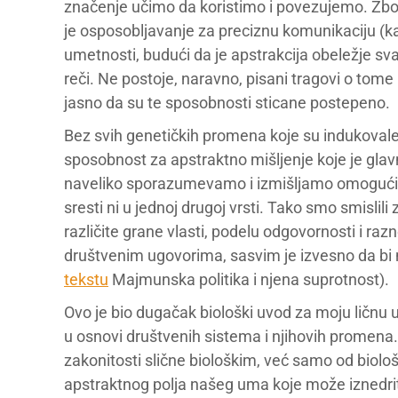
značenje učimo da koristimo i povezujemo. Zbog 
je osposobljavanje za preciznu komunikaciju (
umetnosti, budući da je apstrakcija obeležje sv
reči. Ne postoje, naravno, pisani tragovi o tome k
jasno da su te sposobnosti sticane postepeno.
Bez svih genetičkih promena koje su indukovale 
sposobnost za apstraktno mišljenje koje je gl
naveliko sporazumevamo i izmišljamo omogućio
sresti ni u jednoj drugoj vrsti. Tako smo smislil
različite grane vlasti, podelu odgovornosti i raz
društvenim ugovorima, sasvim je izvesno da bi na
tekstu
Majmunska politika i njena suprotnost).
Ovo je bio dugačak biološki uvod za moju ličnu 
u osnovi društvenih sistema i njihovih promena.
zakonitosti slične biološkim, već samo od biolo
apstraktnog polja našeg uma koje može iznedrit