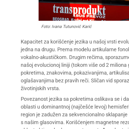
Foto: Ivana Tutunović Karić
Kapacitet za korišćenje jezika u našoj vrsti evol
jedna na drugu. Prema modelu artikularne fonol
vokalno-akustičkom. Drugim rečima, sporazume
našoj evolucionoj liniji (tokom više od 2 milion
pokretima, znakovima, pokazivanjima, artikul
oglašavanjima bez pravih reči. Sličan vid spora
životinjskih vrsta.
Povezanost jezika sa pokretima oslikava se i 
oblasti u dominantnoj (najčešće levoj) hemisferi,
region je zadužen za sekvencionalno sklapanje i
s našim glasovima. Korišćenjem magnetne rezon