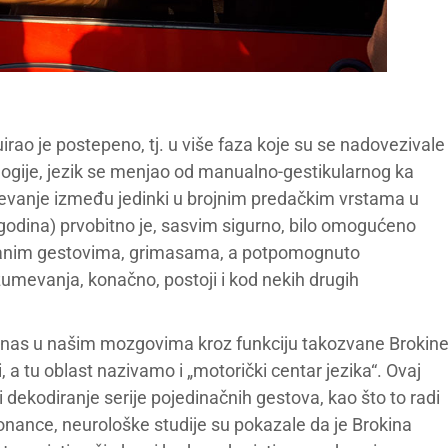
uirao je postepeno, tj. u više faza koje su se nadovezivale
ogije, jezik se menjao od manualno-gestikularnog ka
vanje između jedinki u brojnim predačkim vrstama u
a godina) prvobitno je, sasvim sigurno, bilo omogućeno
isanim gestovima, grimasama, a potpomognuto
zumevanja, konačno, postoji i kod nekih drugih
danas u našim mozgovima kroz funkciju takozvane Brokin
 a tu oblast nazivamo i „motorički centar jezika“. Ovaj
 dekodiranje serije pojedinačnih gestova, kao što to radi
ance, neurološke studije su pokazale da je Brokina