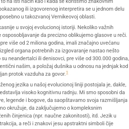
to na isti način kao i kada se koristimo znakovnim
okazanog ili izgovorenog interpretira se u jednom delu
, posebno u takozvanoj Vernikeovoj oblasti.
snije u svojoj evolucionoj istoriji. Nekoliko važnih
osposobljavanje da precizno oblikujemo glasove u reči.
, pre više od 2 miliona godina, imali značajno uvećanu
e izgled organa potrebnih za izgovaranje nastao nešto
o su neandertalci ili denisovci, pre više od 300.000 godina,
identični našim, a položaj dušnika u odnosu na jednjak kod
1
ljan protok vazduha za govor.
og jezika u našoj evolucionoj liniji postojala je, dakle,
 predstavlja visoko kognitivnu radnju. Mi smo sposobni da
ove, legende i bogove, da saopštavamo svoja razmišljanja
alno okružuje, da zaključujemo o kompleksnim
h činjenica (npr. naučne zakonitosti), itd. Jezik u
trakcija, a reči i znakovi jesu apstraktni simboli čije