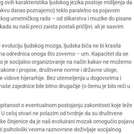
ovih karakteristika ljudskog jezika postoje mišljenja da
kakvu danas poznajemo) teklo paralelno sa pojavom
akog umetničkog rada – od slikarstva i muzike do pisane
ada su naši preci zaista postali pričljivi, ali je sasvim
evoluciju ljudskog mozga, ljudska bića ne bi krasila
avna odrednica onoga što zovemo – um. Kapacitet da se
 je socijalno organizovanje na način kakav ne možemo
i zakone i propise, društvene norme i državne uloge,
ne vidove hijerarhije. Bez utemeljenja u dogovorima i
še zajednice bile bitno drugačije (o čemu je bilo reči u
upitanost o eventualnom postojanju zakonitosti koje leže
 U celoj stvari ne polazim od tvrdnje da su društvene
ške činjenice da je naš evoluirani mozak omogućio pojavu
i psihološki veoma raznovrsne doživljaje socijalnog