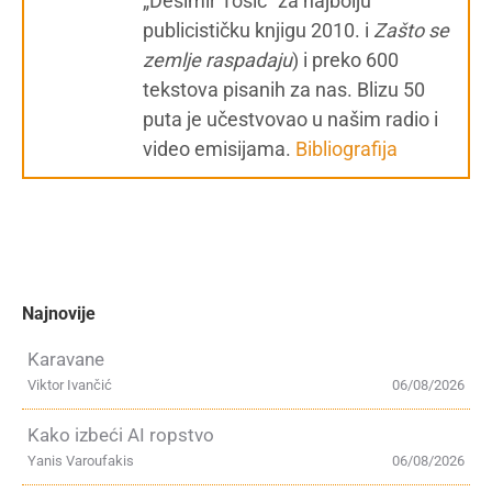
„Desimir Tošić“ za najbolju
publicističku knjigu 2010. i
Zašto se
zemlje raspadaju
) i preko 600
tekstova pisanih za nas. Blizu 50
puta je učestvovao u našim radio i
video emisijama.
Bibliografija
Najnovije
Karavane
Viktor Ivančić
06/08/2026
Kako izbeći AI ropstvo
Yanis Varoufakis
06/08/2026