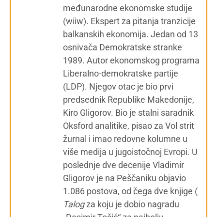
međunarodne ekonomske studije
(wiiw). Ekspert za pitanja tranzicije
balkanskih ekonomija. Jedan od 13
osnivača Demokratske stranke
1989. Autor ekonomskog programa
Liberalno-demokratske partije
(LDP). Njegov otac je bio prvi
predsednik Republike Makedonije,
Kiro Gligorov. Bio je stalni saradnik
Oksford analitike, pisao za Vol strit
žurnal i imao redovne kolumne u
više medija u jugoistočnoj Evropi. U
poslednje dve decenije Vladimir
Gligorov je na Peščaniku objavio
1.086 postova, od čega dve knjige (
Talog
za koju je dobio nagradu