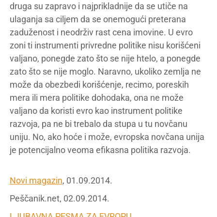
druga su zapravo i najprikladnije da se utiče na
ulaganja sa ciljem da se onemogući preterana
zaduženost i neodrživ rast cena imovine. U evro
zoni ti instrumenti privredne politike nisu korišćeni
valjano, ponegde zato što se nije htelo, a ponegde
zato što se nije moglo. Naravno, ukoliko zemlja ne
može da obezbedi korišćenje, recimo, poreskih
mera ili mera politike dohodaka, ona ne može
valjano da koristi evro kao instrument politike
razvoja, pa ne bi trebalo da stupa u tu novčanu
uniju. No, ako hoće i može, evropska novčana unija
je potencijalno veoma efikasna politika razvoja.
Novi magazin
, 01.09.2014.
Peščanik.net, 02.09.2014.
LJUBAVNA PESMA ZA EVROPU