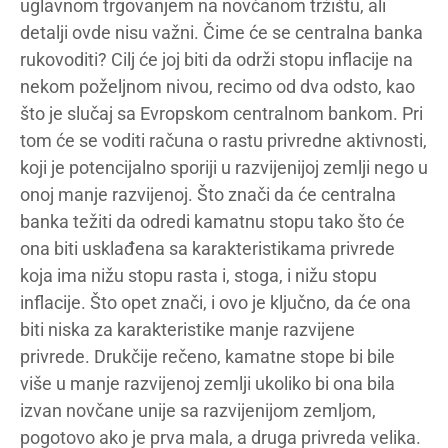
uglavnom trgovanjem na novčanom tržištu, ali
detalji ovde nisu važni. Čime će se centralna banka
rukovoditi? Cilj će joj biti da održi stopu inflacije na
nekom poželjnom nivou, recimo od dva odsto, kao
što je slučaj sa Evropskom centralnom bankom. Pri
tom će se voditi računa o rastu privredne aktivnosti,
koji je potencijalno sporiji u razvijenijoj zemlji nego u
onoj manje razvijenoj. Što znači da će centralna
banka težiti da odredi kamatnu stopu tako što će
ona biti usklađena sa karakteristikama privrede
koja ima nižu stopu rasta i, stoga, i nižu stopu
inflacije. Što opet znači, i ovo je ključno, da će ona
biti niska za karakteristike manje razvijene
privrede. Drukčije rečeno, kamatne stope bi bile
više u manje razvijenoj zemlji ukoliko bi ona bila
izvan novčane unije sa razvijenijom zemljom,
pogotovo ako je prva mala, a druga privreda velika.