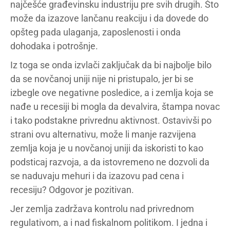
najčešće građevinsku industriju pre svih drugih. Što
može da izazove lančanu reakciju i da dovede do
opšteg pada ulaganja, zaposlenosti i onda
dohodaka i potrošnje.
Iz toga se onda izvlači zaključak da bi najbolje bilo
da se novčanoj uniji nije ni pristupalo, jer bi se
izbegle ove negativne posledice, a i zemlja koja se
nađe u recesiji bi mogla da devalvira, štampa novac
i tako podstakne privrednu aktivnost. Ostavivši po
strani ovu alternativu, može li manje razvijena
zemlja koja je u novčanoj uniji da iskoristi to kao
podsticaj razvoja, a da istovremeno ne dozvoli da
se naduvaju mehuri i da izazovu pad cena i
recesiju? Odgovor je pozitivan.
Jer zemlja zadržava kontrolu nad privrednom
regulativom, a i nad fiskalnom politikom. I jedna i