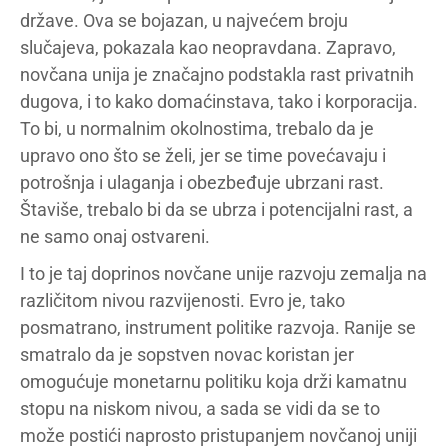
države. Ova se bojazan, u najvećem broju
slučajeva, pokazala kao neopravdana. Zapravo,
novčana unija je značajno podstakla rast privatnih
dugova, i to kako domaćinstava, tako i korporacija.
To bi, u normalnim okolnostima, trebalo da je
upravo ono što se želi, jer se time povećavaju i
potrošnja i ulaganja i obezbeđuje ubrzani rast.
Štaviše, trebalo bi da se ubrza i potencijalni rast, a
ne samo onaj ostvareni.
I to je taj doprinos novčane unije razvoju zemalja na
različitom nivou razvijenosti. Evro je, tako
posmatrano, instrument politike razvoja. Ranije se
smatralo da je sopstven novac koristan jer
omogućuje monetarnu politiku koja drži kamatnu
stopu na niskom nivou, a sada se vidi da se to
može postići naprosto pristupanjem novčanoj uniji