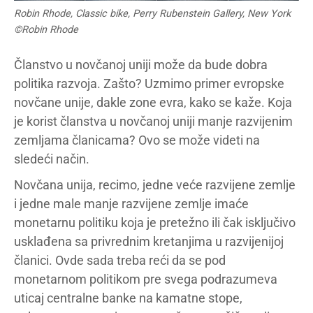
Robin Rhode, Classic bike, Perry Rubenstein Gallery, New York
©Robin Rhode
Članstvo u novčanoj uniji može da bude dobra
politika razvoja. Zašto? Uzmimo primer evropske
novčane unije, dakle zone evra, kako se kaže. Koja
je korist članstva u novčanoj uniji manje razvijenim
zemljama članicama? Ovo se može videti na
sledeći način.
Novčana unija, recimo, jedne veće razvijene zemlje
i jedne male manje razvijene zemlje imaće
monetarnu politiku koja je pretežno ili čak isključivo
usklađena sa privrednim kretanjima u razvijenijoj
članici. Ovde sada treba reći da se pod
monetarnom politikom pre svega podrazumeva
uticaj centralne banke na kamatne stope,