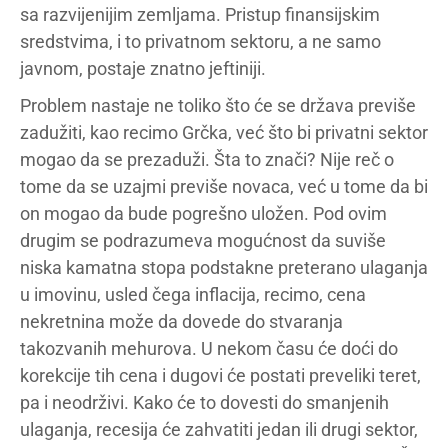
sa razvijenijim zemljama. Pristup finansijskim
sredstvima, i to privatnom sektoru, a ne samo
javnom, postaje znatno jeftiniji.
Problem nastaje ne toliko što će se država previše
zadužiti, kao recimo Grčka, već što bi privatni sektor
mogao da se prezaduži. Šta to znači? Nije reč o
tome da se uzajmi previše novaca, već u tome da bi
on mogao da bude pogrešno uložen. Pod ovim
drugim se podrazumeva mogućnost da suviše
niska kamatna stopa podstakne preterano ulaganja
u imovinu, usled čega inflacija, recimo, cena
nekretnina može da dovede do stvaranja
takozvanih mehurova. U nekom času će doći do
korekcije tih cena i dugovi će postati preveliki teret,
pa i neodrživi. Kako će to dovesti do smanjenih
ulaganja, recesija će zahvatiti jedan ili drugi sektor,