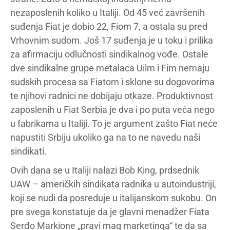
nezaposlenih koliko u Italiji. Od 45 već završenih
suđenja Fiat je dobio 22, Fiom 7, a ostala su pred
Vrhovnim sudom. Još 17 suđenja je u toku i prilika
za afirmaciju odlučnosti sindikalnog vođe. Ostale
dve sindikalne grupe metalaca Uilm i Fim nemaju
sudskih procesa sa Fiatom i sklone su dogovorima
te njihovi radnici ne dobijaju otkaze. Produktivnost
zaposlenih u Fiat Serbia je dva i po puta veća nego
u fabrikama u Italiji. To je argument zašto Fiat neće
napustiti Srbiju ukoliko ga na to ne navedu naši
sindikati.
Ovih dana se u Italiji nalazi Bob King, prdsednik
UAW – američkih sindikata radnika u autoindustriji,
koji se nudi da posreduje u italijanskom sukobu. On
pre svega konstatuje da je glavni menadžer Fiata
Serđo Markione „pravi mag marketinga“ te da sa