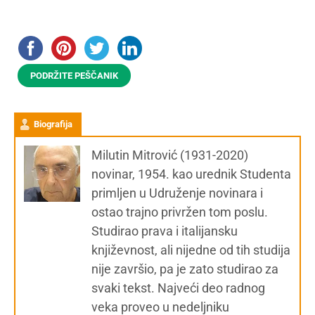
PODRŽITE PEŠČANIK
Biografija
Milutin Mitrović (1931-2020)
novinar, 1954. kao urednik Studenta
primljen u Udruženje novinara i
ostao trajno privržen tom poslu.
Studirao prava i italijansku
književnost, ali nijedne od tih studija
nije završio, pa je zato studirao za
svaki tekst. Najveći deo radnog
veka proveo u nedeljniku