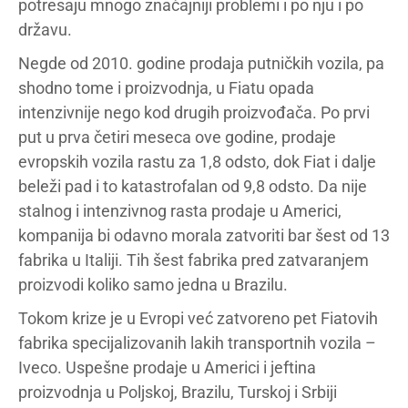
potresaju mnogo značajniji problemi i po nju i po
državu.
Negde od 2010. godine prodaja putničkih vozila, pa
shodno tome i proizvodnja, u Fiatu opada
intenzivnije nego kod drugih proizvođača. Po prvi
put u prva četiri meseca ove godine, prodaje
evropskih vozila rastu za 1,8 odsto, dok Fiat i dalje
beleži pad i to katastrofalan od 9,8 odsto. Da nije
stalnog i intenzivnog rasta prodaje u Americi,
kompanija bi odavno morala zatvoriti bar šest od 13
fabrika u Italiji. Tih šest fabrika pred zatvaranjem
proizvodi koliko samo jedna u Brazilu.
Tokom krize je u Evropi već zatvoreno pet Fiatovih
fabrika specijalizovanih lakih transportnih vozila –
Iveco. Uspešne prodaje u Americi i jeftina
proizvodnja u Poljskoj, Brazilu, Turskoj i Srbiji