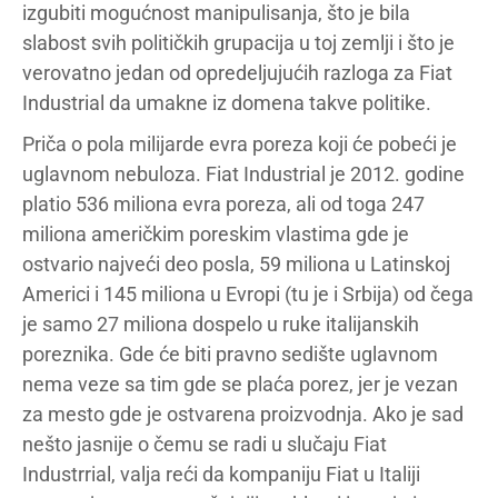
izgubiti mogućnost manipulisanja, što je bila
slabost svih političkih grupacija u toj zemlji i što je
verovatno jedan od opredeljujućih razloga za Fiat
Industrial da umakne iz domena takve politike.
Priča o pola milijarde evra poreza koji će pobeći je
uglavnom nebuloza. Fiat Industrial je 2012. godine
platio 536 miliona evra poreza, ali od toga 247
miliona američkim poreskim vlastima gde je
ostvario najveći deo posla, 59 miliona u Latinskoj
Americi i 145 miliona u Evropi (tu je i Srbija) od čega
je samo 27 miliona dospelo u ruke italijanskih
poreznika. Gde će biti pravno sedište uglavnom
nema veze sa tim gde se plaća porez, jer je vezan
za mesto gde je ostvarena proizvodnja. Ako je sad
nešto jasnije o čemu se radi u slučaju Fiat
Industrrial, valja reći da kompaniju Fiat u Italiji