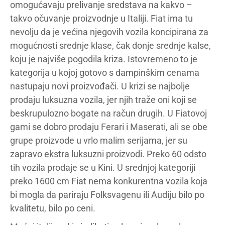
omogućavaju prelivanje sredstava na kakvo –
takvo očuvanje proizvodnje u Italiji. Fiat ima tu
nevolju da je većina njegovih vozila koncipirana za
mogućnosti srednje klase, čak donje srednje kalse,
koju je najviše pogodila kriza. Istovremeno to je
kategorija u kojoj gotovo s dampinškim cenama
nastupaju novi proizvođači. U krizi se najbolje
prodaju luksuzna vozila, jer njih traže oni koji se
beskrupulozno bogate na račun drugih. U Fiatovoj
gami se dobro prodaju Ferari i Maserati, ali se obe
grupe proizvode u vrlo malim serijama, jer su
zapravo ekstra luksuzni proizvodi. Preko 60 odsto
tih vozila prodaje se u Kini. U srednjoj kategoriji
preko 1600 cm Fiat nema konkurentna vozila koja
bi mogla da pariraju Folksvagenu ili Audiju bilo po
kvalitetu, bilo po ceni.