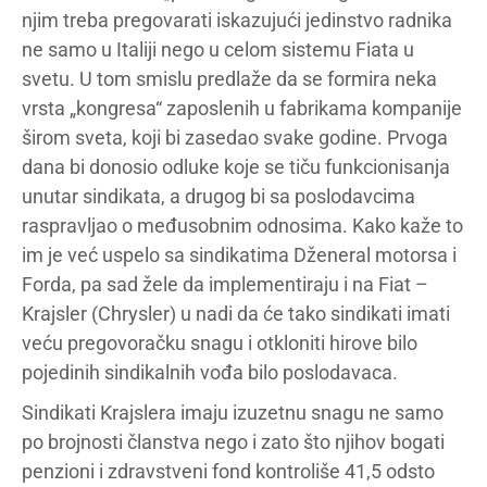
njim treba pregovarati iskazujući jedinstvo radnika
ne samo u Italiji nego u celom sistemu Fiata u
svetu. U tom smislu predlaže da se formira neka
vrsta „kongresa“ zaposlenih u fabrikama kompanije
širom sveta, koji bi zasedao svake godine. Prvoga
dana bi donosio odluke koje se tiču funkcionisanja
unutar sindikata, a drugog bi sa poslodavcima
raspravljao o međusobnim odnosima. Kako kaže to
im je već uspelo sa sindikatima Dženeral motorsa i
Forda, pa sad žele da implementiraju i na Fiat –
Krajsler (Chrysler) u nadi da će tako sindikati imati
veću pregovoračku snagu i otkloniti hirove bilo
pojedinih sindikalnih vođa bilo poslodavaca.
Sindikati Krajslera imaju izuzetnu snagu ne samo
po brojnosti članstva nego i zato što njihov bogati
penzioni i zdravstveni fond kontroliše 41,5 odsto