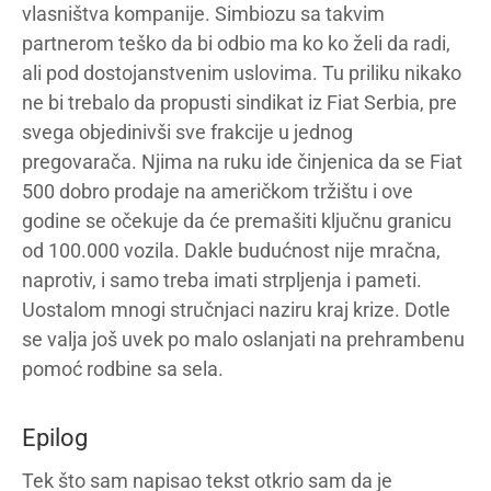
vlasništva kompanije. Simbiozu sa takvim
partnerom teško da bi odbio ma ko ko želi da radi,
ali pod dostojanstvenim uslovima. Tu priliku nikako
ne bi trebalo da propusti sindikat iz Fiat Serbia, pre
svega objedinivši sve frakcije u jednog
pregovarača. Njima na ruku ide činjenica da se Fiat
500 dobro prodaje na američkom tržištu i ove
godine se očekuje da će premašiti ključnu granicu
od 100.000 vozila. Dakle budućnost nije mračna,
naprotiv, i samo treba imati strpljenja i pameti.
Uostalom mnogi stručnjaci naziru kraj krize. Dotle
se valja još uvek po malo oslanjati na prehrambenu
pomoć rodbine sa sela.
Epilog
Tek što sam napisao tekst otkrio sam da je