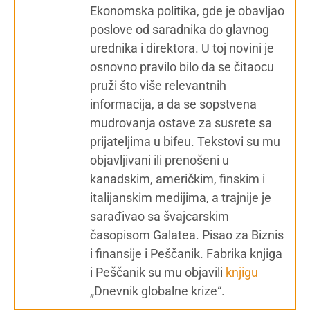
Ekonomska politika, gde je obavljao
poslove od saradnika do glavnog
urednika i direktora. U toj novini je
osnovno pravilo bilo da se čitaocu
pruži što više relevantnih
informacija, a da se sopstvena
mudrovanja ostave za susrete sa
prijateljima u bifeu. Tekstovi su mu
objavljivani ili prenošeni u
kanadskim, američkim, finskim i
italijanskim medijima, a trajnije je
sarađivao sa švajcarskim
časopisom Galatea. Pisao za Biznis
i finansije i Peščanik. Fabrika knjiga
i Peščanik su mu objavili
knjigu
„Dnevnik globalne krize“.