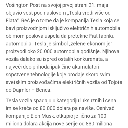
Vošington Post na svojoj prvoj strani 21. maja
objavio vest pod naslovom „Tesla vredi više od
Fiata“. Reč je o tome da je kompanija Tesla koja se
bavi proizvodnjom isključivo električnih automobila
obimom poslova uspela da pretekne Fiat fabriku
automobila. Tesla je simbol „zelene ekonomije“ i
proizvodi oko 20.000 automobila godišnje. Njihova
vozila daleko su ispred ostalih konkurenata, a
najveći deo prihoda ipak čine akumulatori
sopstvene tehnologije koje prodaje skoro svim
svetskim proizvođačima električnih vozila od Tojote
do Dajmler – Benca.
Tesla vozila spadaju u kategoriju luksuznih i cena
im se kreće od 80.000 dolara pa naviše. Osnivač
kompanije Elon Musk, otkupio je lično za 100
miliona dolara akcija nove serije od 830 miliona