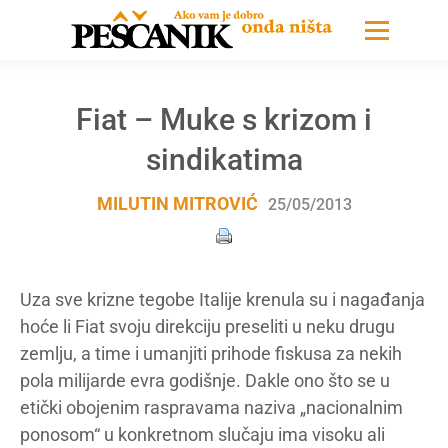
Fiat – Muke s krizom i
sindikatima
MILUTIN MITROVIĆ
25/05/2013
Uza sve krizne tegobe Italije krenula su i nagađanja
hoće li Fiat svoju direkciju preseliti u neku drugu
zemlju, a time i umanjiti prihode fiskusa za nekih
pola milijarde evra godišnje. Dakle ono što se u
etički obojenim raspravama naziva „nacionalnim
ponosom“ u konkretnom slučaju ima visoku ali