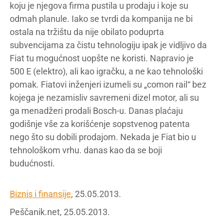
koju je njegova firma pustila u prodaju i koje su
odmah planule. Iako se tvrdi da kompanija ne bi
ostala na tržištu da nije obilato poduprta
subvencijama za čistu tehnologiju ipak je vidljivo da
Fiat tu mogućnost uopšte ne koristi. Napravio je
500 E (elektro), ali kao igračku, a ne kao tehnološki
pomak. Fiatovi inženjeri izumeli su „comon rail“ bez
kojega je nezamisliv savremeni dizel motor, ali su
ga menadžeri prodali Bosch-u. Danas plaćaju
godišnje vše za korišćenje sopstvenog patenta
nego što su dobili prodajom. Nekada je Fiat bio u
tehnološkom vrhu. danas kao da se boji
budućnosti.
Biznis i finansije
, 25.05.2013.
Peščanik.net, 25.05.2013.