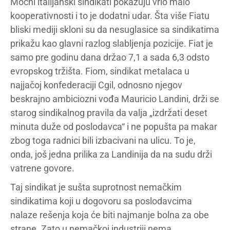
Moćni italijanski sindikati pokazuju vrlo malo
kooperativnosti i to je dodatni udar. Šta više Fiatu
bliski mediji skloni su da nesuglasice sa sindikatima
prikažu kao glavni razlog slabljenja pozicije. Fiat je
samo pre godinu dana držao 7,1 a sada 6,3 odsto
evropskog tržišta. Fiom, sindikat metalaca u
najjačoj konfederaciji Cgil, odnosno njegov
beskrajno ambiciozni vođa Mauricio Landini, drži se
starog sindikalnog pravila da valja „izdržati deset
minuta duže od poslodavca“ i ne popušta pa makar
zbog toga radnici bili izbacivani na ulicu. To je,
onda, još jedna prilika za Landinija da na sudu drži
vatrene govore.
Taj sindikat je sušta suprotnost nemačkim
sindikatima koji u dogovoru sa poslodavcima
nalaze rešenja koja će biti najmanje bolna za obe
strane. Zato u nemačkoj industriji nema