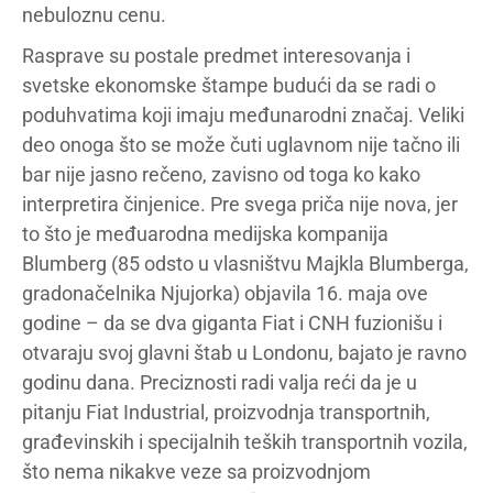
nebuloznu cenu.
Rasprave su postale predmet interesovanja i
svetske ekonomske štampe budući da se radi o
poduhvatima koji imaju međunarodni značaj. Veliki
deo onoga što se može čuti uglavnom nije tačno ili
bar nije jasno rečeno, zavisno od toga ko kako
interpretira činjenice. Pre svega priča nije nova, jer
to što je međuarodna medijska kompanija
Blumberg (85 odsto u vlasništvu Majkla Blumberga,
gradonačelnika Njujorka) objavila 16. maja ove
godine – da se dva giganta Fiat i CNH fuzionišu i
otvaraju svoj glavni štab u Londonu, bajato je ravno
godinu dana. Preciznosti radi valja reći da je u
pitanju Fiat Industrial, proizvodnja transportnih,
građevinskih i specijalnih teških transportnih vozila,
što nema nikakve veze sa proizvodnjom