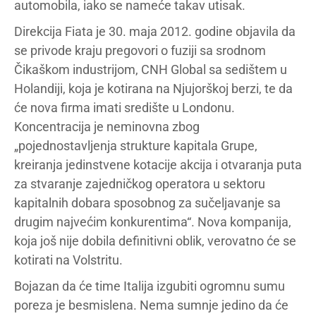
automobila, iako se nameće takav utisak.
Direkcija Fiata je 30. maja 2012. godine objavila da
se privode kraju pregovori o fuziji sa srodnom
Čikaškom industrijom, CNH Global sa sedištem u
Holandiji, koja je kotirana na Njujorškoj berzi, te da
će nova firma imati središte u Londonu.
Koncentracija je neminovna zbog
„pojednostavljenja strukture kapitala Grupe,
kreiranja jedinstvene kotacije akcija i otvaranja puta
za stvaranje zajedničkog operatora u sektoru
kapitalnih dobara sposobnog za sučeljavanje sa
drugim najvećim konkurentima“. Nova kompanija,
koja još nije dobila definitivni oblik, verovatno će se
kotirati na Volstritu.
Bojazan da će time Italija izgubiti ogromnu sumu
poreza je besmislena. Nema sumnje jedino da će