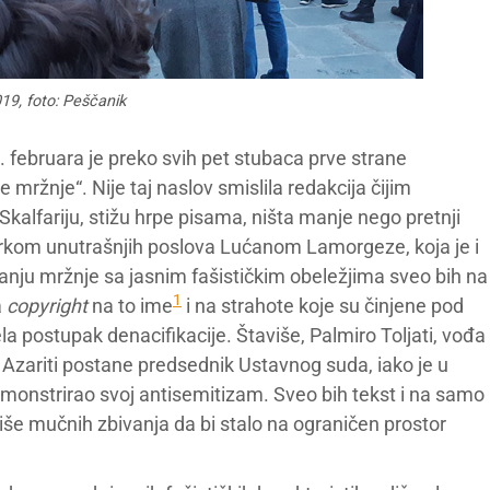
019, foto: Peščanik
. februara je preko svih pet stubaca prve strane
 mržnje“. Nije taj naslov smislila redakcija čijim
kalfariju, stižu hrpe pisama, ništa manje nego pretnji
tarkom unutrašnjih poslova Lućanom Lamorgeze, koja je i
anju mržnje sa jasnim fašističkim obeležjima sveo bih na
1
a
copyright
na to ime
i na strahote koje su činjene pod
ela postupak denacifikacije. Štaviše, Palmiro Toljati, vođa
Azariti postane predsednik Ustavnog suda, iako je u
emonstrirao svoj antisemitizam. Sveo bih tekst i na samo
eviše mučnih zbivanja da bi stalo na ograničen prostor