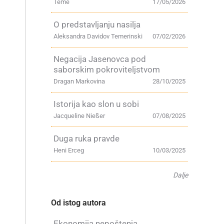
Teme
17/05/2026
O predstavljanju nasilja
Aleksandra Davidov Temerinski
07/02/2026
Negacija Jasenovca pod
saborskim pokroviteljstvom
Dragan Markovina
28/10/2025
Istorija kao slon u sobi
Jacqueline Nießer
07/08/2025
.
Duga ruka pravde
Heni Erceg
10/03/2025
Dalje
Od istog autora
Ekonomija nepoštenja