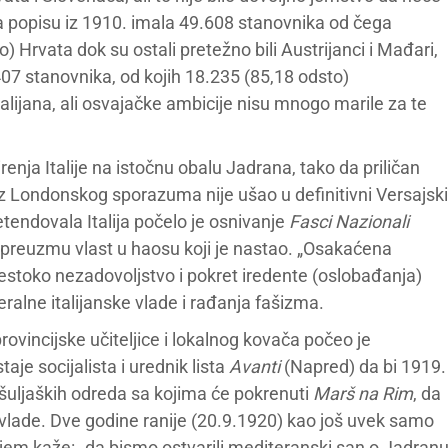
ema popisu iz 1910. imala 49.608 stanovnika od čega
) Hrvata dok su ostali pretežno bili Austrijanci i Mađari,
407 stanovnika, od kojih 18.235 (85,18 odsto)
talijana, ali osvajačke ambicije nisu mnogo marile za te
renja Italije na istočnu obalu Jadrana, tako da priličan
a iz Londonskog sporazuma nije ušao u definitivni Versajski
tendovala Italija počelo je osnivanje
Fasci Nazionali
da preuzmu vlast u haosu koji je nastao. „Osakaćena
 žestoko nezadovoljstvo i pokret iredente (oslobađanja)
ralne italijanske vlade i rađanja fašizma.
rovincijske učiteljice i lokalnog kovača počeo je
je socijalista i urednik lista
Avanti
(Napred) da bi 1919.
šuljaških odreda sa kojima će pokrenuti
Marš na Rim
, da
 vlade. Dve godine ranije (20.9.1920) kao još uvek samo
 kojem kaže: „da bismo ostvarili mediteranski san o Jadran