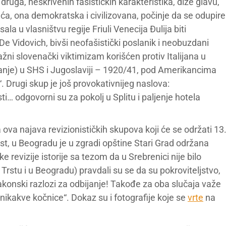
druga, neskrivenih fašističkih karakteristika, diže glavu,
eća, ona demokratska i civilizovana, počinje da se odupire
la u vlasništvu regije Friuli Venecija Đulija biti
 De Vidovich, bivši neofašistički poslanik i neobuzdani
ažni slovenački viktimizam korišćen protiv Italijana u
nje) u SHS i Jugoslaviji – 1920/41, pod Amerikancima
“. Drugi skup je još provokativnijeg naslova:
i… odgovorni su za pokolj u Splitu i paljenje hotela
 ova najava revizionističkih skupova koji će se održati 13
rst, u Beogradu je u zgradi opštine Stari Grad održana
 revizije istorije sa tezom da u Srebrenici nije bilo
Trstu i u Beogradu) pravdali su se da su pokroviteljstvo,
akonski razlozi za odbijanje! Takođe za oba slučaja važe
nikakve kočnice“. Dokaz su i fotografije koje se
vrte
na