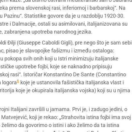
a prema slovenskoj rasi, inferiornoj i barbarskoj“. Na
 u Pazinu“. Statistike govore da je u razdoblju 1920-30.
re i Dalmacije, ostali su asimilovani, italijanizovana su
le, zabranjena upotreba narodnog jezika.
i Đilji (Giuseppe Caboldi Gigli), pre nego što je sam sebi
c, pisao je slavopojke fašizmu i između ostaloga:
pokopa svih onih koji u Istri minimizuju italijanske
šističke upotrebe fojbi, koje se naknadno pripisuju
enskoj rasi“. Istoričar Konstantino De Sante (Constantino
6
h logora
koje je ustanovila fašistička italijanska vlast i
ritorija koje je okupirala italijanska vojska) koji su u njima
ni Italijani završili u jamama. Prvi je, i zadugo jedini, o
tvejević, koji je rekao: „Strahovita istina fojbi ima svoj
 želimo da govorimo o istini i ako želimo da ta istina