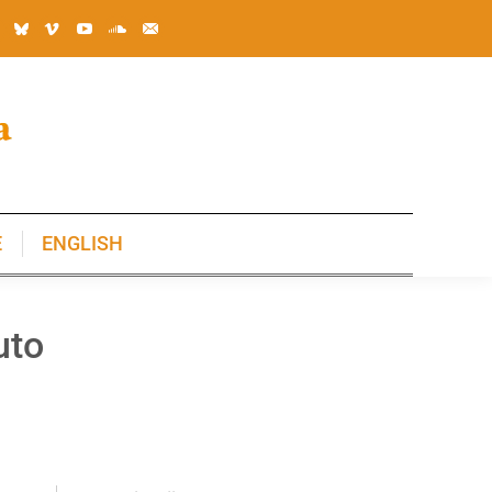
E
ENGLISH
E
ENGLISH
uto