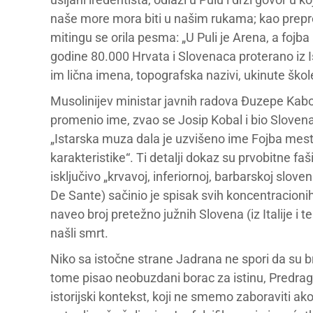
naše more mora biti u našim rukama; kao preprek
mitingu se orila pesma: „U Puli je Arena, a fojba
godine 80.000 Hrvata i Slovenaca proterano iz Ist
im lična imena, topografska nazivi, ukinute ško
Musolinijev ministar javnih radova Đuzepe Kabold
promenio ime, zvao se Josip Kobal i bio Slovena
„Istarska muza dala je uzvišeno ime Fojba mestu 
karakteristike“. Ti detalji dokaz su prvobitne fa
isključivo „krvavoj, inferiornoj, barbarskoj slov
De Sante) sačinio je spisak svih koncentracioni
naveo broj pretežno južnih Slovena (iz Italije i te
našli smrt.
Niko sa istočne strane Jadrana ne spori da su broj
tome pisao neobuzdani borac za istinu, Predrag Ma
istorijski kontekst, koji ne smemo zaboraviti ako