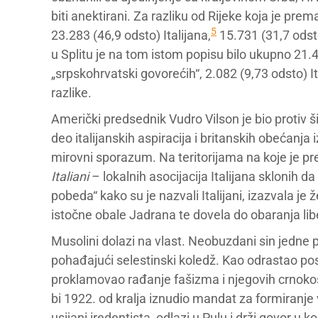
biti anektirani. Za razliku od Rijeke koja je pr
5
23.283 (46,9 odsto) Italijana,
15.731 (31,7 odsto
u Splitu je na tom istom popisu bilo ukupno 21.
„srpskohrvatski govorećih“, 2.082 (9,73 odsto) I
razlike.
Američki predsednik Vudro Vilson je bio protiv ši
deo italijanskih aspiracija i britanskih obećanj
mirovni sporazum. Na teritorijama na koje je pre
Italiani
– lokalnih asocijacija Italijana sklonih 
pobeda“ kako su je nazvali Italijani, izazvala je
istočne obale Jadrana te dovela do obaranja libe
Musolini dolazi na vlast. Neobuzdani sin jedne p
pohađajući selestinski koledž. Kao odrastao posta
proklamovao rađanje fašizma i njegovih crnoko
bi 1922. od kralja iznudio mandat za formiranje
usijani iredentista, odlazi u Pulu i drži govor u