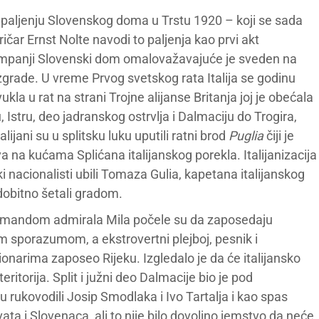
u i paljenju Slovenskog doma u Trstu 1920 – koji se sada
oričar Ernst Nolte navodi to paljenja kao prvi akt
panji Slovenski dom omalovažavajuće je sveden na
 zgrade. U vreme Prvog svetskog rata Italija se godinu
ukla u rat na strani Trojne alijanse Britanja joj je obećala
u, Istru, deo jadranskog ostrvlja i Dalmaciju do Trogira,
ijani su u splitsku luku uputili ratni brod
Puglia
čiji je
a na kućama Splićana italijanskog porekla. Italijanizacija
ki nacionalisti ubili Tomaza Gulia, kapetana italijanskog
dobitno šetali gradom.
komandom admirala Mila počele su da zaposedaju
sporazumom, a ekstrovertni plejboj, pesnik i
ionarima zaposeo Rijeku. Izgledalo je da će italijansko
ritorija. Split i južni deo Dalmacije bio je pod
 rukovodili Josip Smodlaka i Ivo Tartalja i kao spas
ata i Slovenaca, ali to nije bilo dovoljno jemstvo da neće