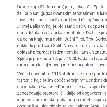
Drugi skup (21. februara) je o „pokolju“ u Split
želi pripisati „jugoslovenskim teroristima“, a ist
fašističkog nasilja u Evropi. U sadašnjoj
fake
kam
„Hotel Balkan“, koji je bio samo deo u sklopu te
dana držala po strani kao neutralna. Da bi je priv
da će na kraju rata dobiti Južni Tirol, Trst, Goric
dakle do pred sam Split. Na samom kraju rata Ital
dolazak propraćen isticanjem italijanskih zastav
Splita je prekinuta 12. jula 1920, kada su hrvats
ratnog broda i njegovog motoristu dok su slavo
Već od novembra 1918. italijanske trupe pod 
4
teritorije koje su im obećane tajnim
Londonskim 
nacionalista Gabriele Danuncije je sa svojim leg
zaposedanje prostora ići i dalje od dogovorenih te
ingerencijom nejakog lokalnog komiteta kojim su
obznanili su ujedinjenje sa kraljevinom Srba, Hrv