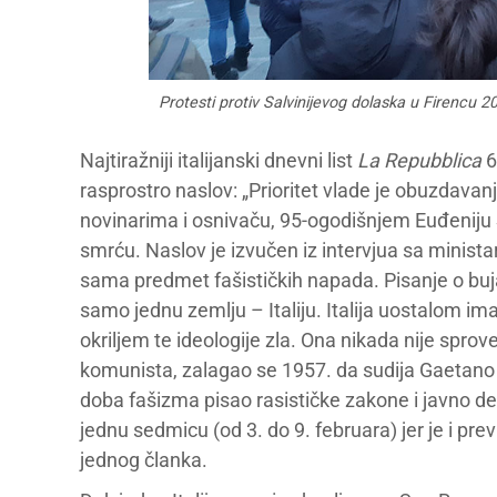
Protesti protiv Salvinijevog dolaska u Firencu 2
Najtiražniji italijanski dnevni list
La Repubblica
6
rasprostro naslov: „Prioritet vlade je obuzdavanje
novinarima i osnivaču, 95-ogodišnjem Euđeniju S
smrću. Naslov je izvučen iz intervjua sa minis
sama predmet fašističkih napada. Pisanje o buj
samo jednu zemlju – Italiju. Italija uostalom im
okriljem te ideologije zla. Ona nikada nije sprov
komunista, zalagao se 1957. da sudija Gaetano 
doba fašizma pisao rasističke zakone i javno d
jednu sedmicu (od 3. do 9. februara) jer je i pr
jednog članka.