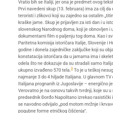
Vratio bih se Italiji, jer ona je predmet ovog t
Prvi navedeni skup (13. februara) ima za cilj da 
teroristi i zlikovci koji su zajedno sa ostalim „tit
kraške jame. Skup je prijavljen za isti dan i u 
slovenskog Narodnog doma, koji je obnovljen i u
dokumentarni film o paljenju tog doma. Kao i s
Paritetna komisija istoričara Italije, Slovenije 
godine i donela zajedničke zaključke koji su objavl
konstatacija istoričara da u jamama ima i ske
odela što ne dokazuje da su stradali samo Italijan
3
ukupno izvađeno 570 tela.
To je u teškoj nesug
najmanje 3 do 4 hiljade Italijana. U glavnom TV
Italijana prognanih iz Jugoslavije – energično je
Verovatno je na osnovu takvih tvrdnji, koje su u 
predsednik Đorđo Napolitano izrekao rasistički in
se navodno odvijalo „pod motom mržnje i krvavo
pogubne forme etničkog čišćenja“.