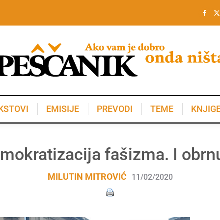
KSTOVI
EMISIJE
PREVODI
TEME
KNJIG
KSTOVI
EMISIJE
PREVODI
TEME
KNJIG
mokratizacija fašizma. I obrn
MILUTIN MITROVIĆ
11/02/2020