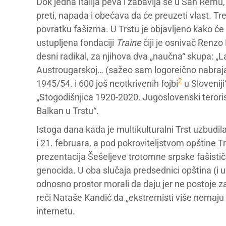
Dok jedna Italija peva i zabavlja se u San Remu, 
preti, napada i obećava da će preuzeti vlast. Tr
povratku fašizma. U Trstu je objavljeno kako će sa
ustupljena fondaciji
Traine
čiji je osnivač Renzo
desni radikal, za njihova dva „naučna“ skupa: „L
Austrougarskoj… (sažeo sam logoreično nabraja
2
1945/54. i 600 još neotkrivenih fojbi
u Sloveniji
„Stogodišnjica 1920-2020. Jugoslovenski terorist
Balkan u Trstu“.
Istoga dana kada je multikulturalni Trst uzbudila
i 21. februara, a pod pokroviteljstvom opštine T
prezentacija Šešeljeve trotomne srpske fašističke
genocida. U oba slučaja predsednici opština (i u 
odnosno prostor morali da daju jer ne postoje z
reči Nataše Kandić da „ekstremisti više nemaju 
internetu.