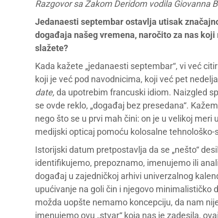
Razgovor sa Žakom Deridom vodila
Giovanna B
Jedanaesti septembar ostavlja utisak značajnog
događaja našeg vremena, naročito za nas koji 
slažete?
Kada kažete „jedanaesti septembar“, vi već cit
koji je već pod navodnicima, koji već pet nedelja
date,
da upotrebim francuski idiom. Naizgled s
se ovde reklo, „događaj bez presedana“. Kažem 
nego što se u prvi mah čini: on je u velikoj meri 
medijski opticaj pomoću kolosalne tehnološko-s
Istorijski datum pretpostavlja da se „nešto“ des
identifikujemo, prepoznamo, imenujemo ili analiz
događaj u zajedničkoj arhivi univerzalnog kalen
upućivanje na goli čin i njegovo minimalističko 
možda uopšte nemamo koncepciju, da nam nije
imenujemo ovu „stvar“ koja nas je zadesila, ova