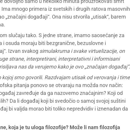
ije dovoljno samo u nekoliko minuta prouzrokovati smrt
e. Ima mnogo primera iz svetskih i drugih ratova masovnih
ao „značajni događaji“. Ona nisu stvorila „utisak“, barem
ma.
vom slučaju tako. S jedne strane, imamo saosećanje za
 i osuda moraju biti bezgranične, bezuslovne i
aj“. Izvan svakog
simulakruma i svake virtuelizacije, on
ge strane, interpretirani, interpretativni i informisani
risiljava nas da
verujemo
kako je ovo „značajan događaj“
o kojoj smo govorili. Razdvajam utisak od verovanja i time
zofska pitanja ponovo se otvaraju na možda nov način:
i događaj zavređuje da ga nazovemo znaćajnim? Koji od
talih? Da li događaj koji bi svedočio o samoj svojoj suštini
j bi valjda morao biti toliko nepredvidiv i iznenadan da
, koja je tu uloga filozofije? Može li nam filozofija