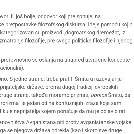
. Ili još bolje, odgovor koji preispituje, na
ke pretpostavke filozofskog diskursa. Ideje pomoću kojih
i kategorizovan su proizvod „dogmatskog dremeža“, iz
tranje filozofije, pre svega političke filozofije i njenog
ke prerevnosno se oslanja na unapred utvrđene koncepte
nacionalni).
isno. S jedne strane, treba pratiti Šmita u razdvajanju
eprijateljske države, prema dugoj tradiciji evropskih
a druge strane, takođe moramo priznati,
uprkos
Šmitu, da
 terorizma“ je jedan od najkonfuznijuh izraza koje sam
ifikuje neprijatelja kojem poručuje da mu je objavio rat.
tanovništva Avganistana niti protiv avganistanske vojske.
a ga se njegova država odrekla (kao i skoro sve druge