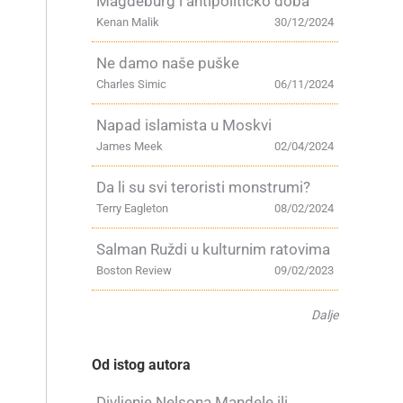
Magdeburg i antipolitičko doba
Kenan Malik
30/12/2024
Ne damo naše puške
Charles Simic
06/11/2024
Napad islamista u Moskvi
James Meek
02/04/2024
Da li su svi teroristi monstrumi?
Terry Eagleton
08/02/2024
Salman Ruždi u kulturnim ratovima
Boston Review
09/02/2023
Dalje
Od istog autora
Divljenje Nelsona Mandele ili