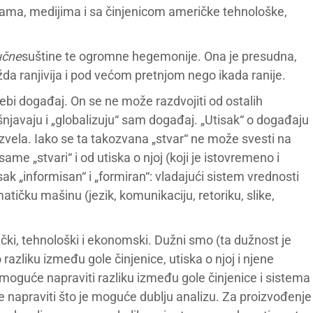
ama, medijima i sa činjenicom američke tehnološke,
učne
suštine te ogromne hegemonije. Ona je presudna,
a ranjivija i pod većom pretnjom nego ikada ranije.
sebi događaj. On se ne može razdvojiti od ostalih
ašnjavaju i „globalizuju“ sam događaj. „Utisak“ o događaju
oizvela. Iako se ta takozvana „stvar“ ne može svesti na
same „stvari“ i od utiska o njoj (koji je istovremeno i
sak „informisan“ i „formiran“: vladajući sistem vrednosti
tičku mašinu (jezik, komunikaciju, retoriku, slike,
itički, tehnološki i ekonomski. Dužni smo (ta dužnost je
razliku između gole činjenice, utiska o njoj i njene
moguće napraviti razliku između gole činjenice i sistema
 je napraviti što je moguće dublju analizu. Za proizvođenje