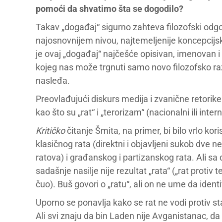
pomoći da shvatimo šta se dogodilo?
Takav „događaj“ sigurno zahteva filozofski odgovor
najosnovnijem nivou, najtemeljenije koncepcijs
je ovaj „događaj“ najčešće opisivan, imenovan 
kojeg nas može trgnuti samo novo filozofsko razma
nasleđa.
Preovlađujući diskurs medija i zvanične retori
kao što su „rat“ i „terorizam“ (nacionalni ili inter
Kritičko
čitanje Šmita, na primer, bi bilo vrlo kor
klasičnog rata (direktni i objavljeni sukob dve n
ratova) i građanskog i partizanskog rata. Ali s
sadašnje nasilje nije rezultat „rata“ („rat protiv
čuo). Buš govori o „ratu“, ali on ne ume da ident
Uporno se ponavlja kako se rat ne vodi protiv s
Ali svi znaju da bin Laden nije Avganistanac, d