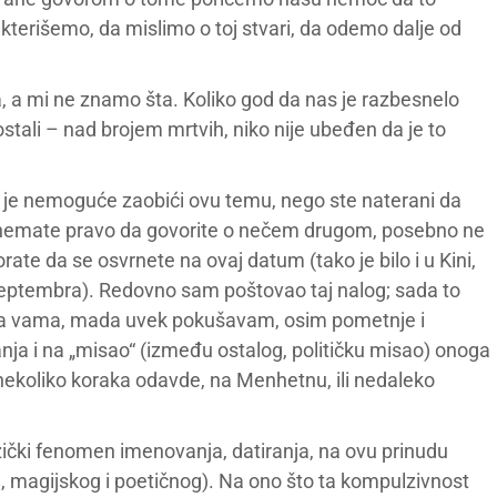
rišemo, da mislimo o toj stvari, da odemo dalje od
 a mi ne znamo šta. Koliko god da nas je razbesnelo
i ostali – nad brojem mrtvih, niko nije ubeđen da je to
a je nemoguće zaobići ovu temu, nego ste naterani da
 nemate pravo da govorite o nečem drugom, posebno ne
ate da se osvrnete na ovaj datum (tako je bilo i u Kini,
septembra). Redovno sam poštovao taj nalog; sada to
sa vama, mada uvek pokušavam, osim pometnje i
nja i na „misao“ (između ostalog, političku misao) onoga
nekoliko koraka odavde, na Menhetnu, ili nedaleko
ezički fenomen imenovanja, datiranja, na ovu prinudu
, magijskog i poetičnog). Na ono što ta kompulzivnost