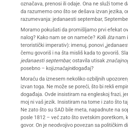
označava, prenosi ili odaje. Ona ne služi tome 
da razumemo ono što se dešava izvan jezika, o
razumevanja: jedanaesti septembar, Septembe
Moramo pokušati da promišljamo prvi efekat ov
nalog? Kako nam se on nameće?
Ko
ili
šta
nam iz
teroristički imperativ): imenuj, ponovi „jedanae
čemu govoriš i na šta misliš kada to govoriš. S
jedanaesti septembar,
ostavila utisak
značajno
posebno – koji
značajni
događaj?
Moraću da iznesem nekoliko ozbiljnih upozorenja.
izvan toga. Ne može se poreći, što bi rekli emp
događaja. Ovde insistiram na engleskoj frazi, jer
moj ni vaš jezik. Insistiram na tome i zato što t
Ne zato što su SAD bile meta, napadnute na sop
posle 1812 – već zato što svetskim poretkom, k
govor. On je neodvojivo povezan sa političkim 