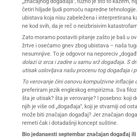
„značajnog događaja“, tužno je što to kažem, n
četiri hiljade ljudi pomoću napredne tehnologij
ubistava koja nisu zabeležena i interpretirana k
ne kod svih, da je reč o neizbrisivim katastrofa
Zato moramo postaviti pitanje zašto je baš u o
žrtve i osećamo gnev zbog ubistava – naša tuga
nesumnjive. To je odgovor na neporeciv „događ
dolazi iz srca i zadire u samu srž događaja. S dru
utisak uslovljava našu procenu tog događaja i p
To v
erovanje
čini osnovu kompulzivne inflacije 
preferiram jezik engleskog empirizma. Sva filo
šta je utisak? šta je verovanje? I posebno: koj
njih je više od „događaja“, koji je stvarniji od os
može biti značajan događaj? Jer značajan događa
remeti čak i dotadašnji koncept suštine.
Bio jedanaesti septembar značajan događaj ili ne