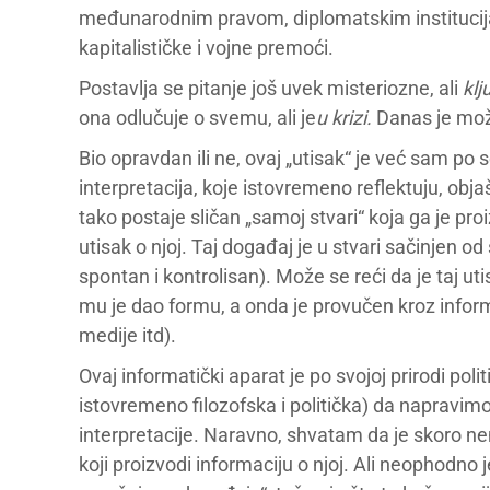
međunarodnim pravom, diplomatskim institucij
kapitalističke i vojne premoći.
Postavlja se pitanje još uvek misteriozne, ali
klj
ona odlučuje o svemu, ali je
u krizi.
Danas je možd
Bio opravdan ili ne, ovaj „utisak“ je već sam po 
interpretacija, koje istovremeno reflektuju, obj
tako postaje sličan „samoj stvari“ koja ga je pr
utisak o njoj. Taj događaj je u stvari sačinjen od 
spontan i kontrolisan). Može se reći da je taj uti
mu je dao formu, a onda je provučen kroz informa
medije itd).
Ovaj informatički aparat je po svojoj prirodi pol
istovremeno filozofska i politička) da napravimo 
interpretacije. Naravno, shvatam da je skoro ne
koji proizvodi informaciju o njoj. Ali neophodno