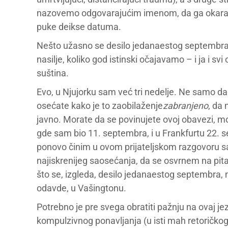
nazovemo odgovarajućim imenom, da ga okarakte
puke deikse datuma.
Nešto užasno se desilo jedanaestog septembra,
nasilje, koliko god istinski očajavamo – i ja i sv
suština.
Evo, u Njujorku sam već tri nedelje. Ne samo d
osećate kako je to zaobilaženje
zabranjeno
, da
javno. Morate da se povinujete ovoj obavezi, mor
gde sam bio 11. septembra, i u Frankfurtu 22. 
ponovo činim u ovom prijateljskom razgovoru 
najiskrenijeg saosećanja, da se osvrnem na pita
što se, izgleda, desilo jedanaestog septembra, 
odavde, u Vašingtonu.
Potrebno je pre svega obratiti pažnju na ovaj j
kompulzivnog ponavljanja (u isti mah retoričkog