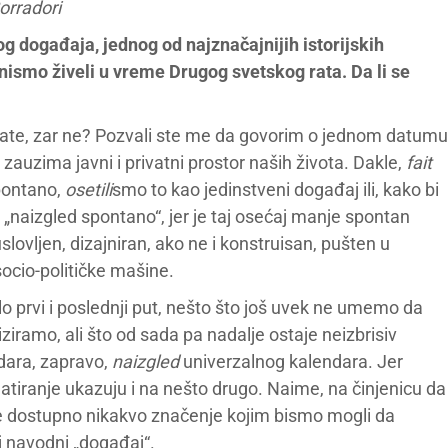
orradori
 događaja, jednog od najznačajnijih istorijskih
nismo živeli u vreme Drugog svetskog rata. Da li se
irate, zar ne? Pozvali ste me da govorim o jednom datumu
 zauzima javni i privatni prostor naših života. Dakle,
fait
pontano,
osetili
smo to kao jedinstveni događaj ili, kako bi
„naizgled spontano“, jer je taj osećaj manje spontan
uslovljen, dizajniran, ako ne i konstruisan, pušten u
ocio-političke mašine.
ilo prvi i poslednji put, nešto što još uvek ne umemo da
iramo, ali što od sada pa nadalje ostaje neizbrisiv
dara, zapravo,
naizgled
univerzalnog kalendara. Jer
datiranje ukazuju i na nešto drugo. Naime, na činjenicu da
 dostupno nikakvo značenje kojim bismo mogli da
j navodni „događaj“.