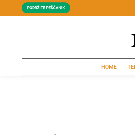
PODRŽITE PEŠČANIK
HOME
TE
HOME
TE