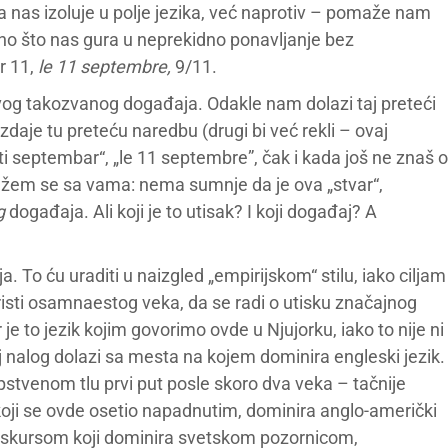
da nas izoluje u polje jezika, već naprotiv – pomaže nam
no što nas gura u neprekidno ponavljanje bez
r 11,
le 11 septembre,
9/11.
og takozvanog događaja. Odakle nam dolazi taj preteći
daje tu preteću naredbu (drugi bi već rekli – ovaj
sti septembar“, „le 11 septembre”, čak i kada još ne znaš o
lažem se sa vama: nema sumnje da je ova „stvar“,
g
događaja. Ali koji je to utisak? I koji događaj? A
 To ću uraditi u naizgled „empirijskom“ stilu, iako ciljam
iristi osamnaestog veka, da se radi o utisku značajnog
 je to jezik kojim govorimo ovde u Njujorku, iako to nije ni
aj nalog dolazi sa mesta na kojem dominira engleski jezik.
stvenom tlu prvi put posle skoro dva veka – tačnije
oji se ovde osetio napadnutim, dominira anglo-američki
diskursom koji dominira svetskom pozornicom,