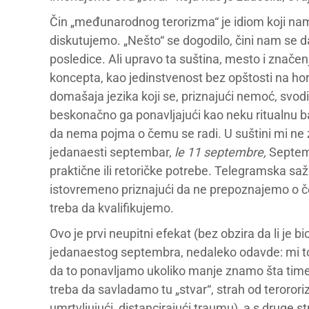
Čin „međunarodnog terorizma“ je idiom koji n
diskutujemo. „Nešto“ se dogodilo, čini nam se d
posledice. Ali upravo ta suština, mesto i značenj
koncepta, kao jedinstvenost bez opštosti na hori
domašaja jezika koji se, priznajući nemoć, sv
beskonačno ga ponavljajući kao neku ritualnu bajal
da nema pojma o čemu se radi. U suštini mi n
jedanaesti septembar,
le 11 septembre,
Septemb
praktične ili retoričke potrebe. Telegramska s
istovremeno priznajući da ne prepoznajemo o čem
treba da kvalifikujemo.
Ovo je prvi neupitni efekat (bez obzira da li je b
jedanaestog septembra, nedaleko odavde: mi t
da to ponavljamo ukoliko manje znamo šta time
treba da savladamo tu „stvar“, strah od terororiz
umrtvljujući, distancirajući traumu), a s drug