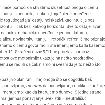
am neće pomoći da shvatimo izuzetnost onoga o čemu
a nas je iznenadilo, i nakon „toga“ slede određene
e tog „događaja“ ostaju neiskazivi, kao intuicija bez
zontu ili čak bez ikakvog horizonta. Sve to ostaje izvan
odi na puko mehaničko navođenje jednog datuma,
icu, novinarsku litaniju ili retorički refren, čime priznaj
e znamo o čemu govorimo ili šta imenujemo kada kažemo:
er 11. Skraćeni naziv 9/11 ne proizlazi samo iz
ažetost ove metonimije ukazuje na nešto neodredivo,
u se radi ili da čak nismo ni svesni da je to nešto što
io pažljivo planiran ili ne) onoga što se dogodilo baš
o ponavljamo,
moramo
da ponavljamo, i utoliko je nužnije
 imenujemo; kao da isterujemo duhove. S jedne strane
ma (jer nas ponavljanje uvek štiti – neutrališući,
e strane govorom o tome poričemo našu nemoć da to