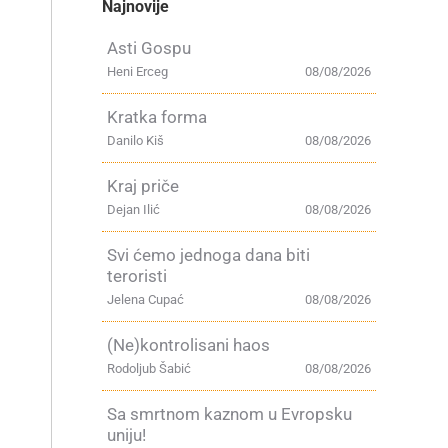
Najnovije
Asti Gospu
Heni Erceg
08/08/2026
Kratka forma
Danilo Kiš
08/08/2026
Kraj priče
Dejan Ilić
08/08/2026
Svi ćemo jednoga dana biti
teroristi
Jelena Cupać
08/08/2026
(Ne)kontrolisani haos
Rodoljub Šabić
08/08/2026
Sa smrtnom kaznom u Evropsku
uniju!