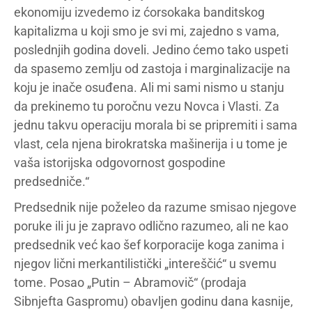
ekonomiju izvedemo iz ćorsokaka banditskog
kapitalizma u koji smo je svi mi, zajedno s vama,
poslednjih godina doveli. Jedino ćemo tako uspeti
da spasemo zemlju od zastoja i marginalizacije na
koju je inače osuđena. Ali mi sami nismo u stanju
da prekinemo tu poročnu vezu Novca i Vlasti. Za
jednu takvu operaciju morala bi se pripremiti i sama
vlast, cela njena birokratska mašinerija i u tome je
vaša istorijska odgovornost gospodine
predsedniče.“
Predsednik nije poželeo da razume smisao njegove
poruke ili ju je zapravo odlično razumeo, ali ne kao
predsednik već kao šef korporacije koga zanima i
njegov lični merkantilistički „intereščić“ u svemu
tome. Posao „Putin – Abramovič“ (prodaja
Sibnjefta Gaspromu) obavljen godinu dana kasnije,