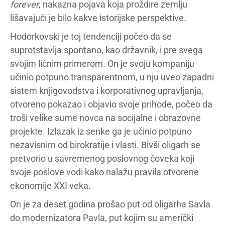
forever
, nakazna pojava koja proždire zemlju
lišavajući je bilo kakve istorijske perspektive.
Hodorkovski je toj tendenciji počeo da se
suprotstavlja spontano, kao državnik, i pre svega
svojim ličnim primerom. On je svoju kompaniju
učinio potpuno transparentnom, u nju uveo zapadni
sistem knjigovodstva i korporativnog upravljanja,
otvoreno pokazao i objavio svoje prihode, počeo da
troši velike sume novca na socijalne i obrazovne
projekte. Izlazak iz senke ga je učinio potpuno
nezavisnim od birokratije i vlasti. Bivši oligarh se
pretvorio u savremenog poslovnog čoveka koji
svoje poslove vodi kako nalažu pravila otvorene
ekonomije XXI veka.
On je za deset godina prošao put od oligarha Savla
do modernizatora Pavla, put kojim su američki