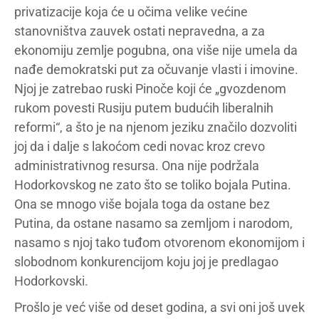
privatizacije koja će u očima velike većine
stanovništva zauvek ostati nepravedna, a za
ekonomiju zemlje pogubna, ona više nije umela da
nađe demokratski put za očuvanje vlasti i imovine.
Njoj je zatrebao ruski Pinoče koji će „gvozdenom
rukom povesti Rusiju putem budućih liberalnih
reformi“, a što je na njenom jeziku značilo dozvoliti
joj da i dalje s lakoćom cedi novac kroz crevo
administrativnog resursa. Ona nije podržala
Hodorkovskog ne zato što se toliko bojala Putina.
Ona se mnogo više bojala toga da ostane bez
Putina, da ostane nasamo sa zemljom i narodom,
nasamo s njoj tako tuđom otvorenom ekonomijom i
slobodnom konkurencijom koju joj je predlagao
Hodorkovski.
Prošlo je već više od deset godina, a svi oni još uvek