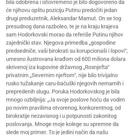
bila odobrena i istovremeno je bilo dogovoreno da
će njihovu opštu poziciju Putinu predočiti jedan
drugi preduzetnik, Aleksandar Mamut. On se tog
presudnog dana razboleo, te je na kraju krajeva
sam Hodorkovski morao da referiše Putinu njihov
zajednički stav. Njegova primedba „gospodine
predsedniče, vaši birokrati su korupcionaši i lopovi“,
umesno ilustrovana krađom od 600 miliona dolara
skrivenoj iza kupovine državnog „Rosnjefta“
privatnim „Severnim njeftom“, nije bilo trivijalno
rusko tužakanje caru-baćuški njegovih nemarnih i
prepredenih slugu. Poruka Hodorkovskog je bila
mnogo ozbiljnija: „Ja svoje poslove hoću da vodim
po novim pravilima otvorenog, konkurentnog, od
birokratije nezavisnog i u potpunosti zakonitog
poslovanja. Mnoge moje kolege su spremne da
slede moj primer. To je jedini način da našu