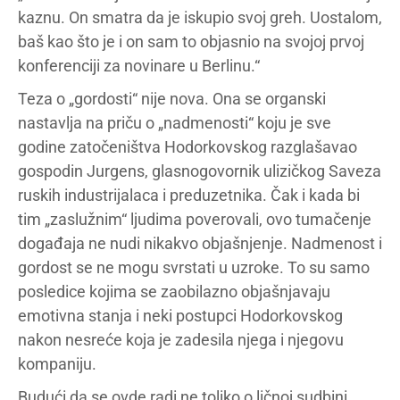
kaznu. On smatra da je iskupio svoj greh. Uostalom,
baš kao što je i on sam to objasnio na svojoj prvoj
konferenciji za novinare u Berlinu.“
Teza o „gordosti“ nije nova. Ona se organski
nastavlja na priču o „nadmenosti“ koju je sve
godine zatočeništva Hodorkovskog razglašavao
gospodin Jurgens, glasnogovornik ulizičkog Saveza
ruskih industrijalaca i preduzetnika. Čak i kada bi
tim „zaslužnim“ ljudima poverovali, ovo tumačenje
događaja ne nudi nikakvo objašnjenje. Nadmenost i
gordost se ne mogu svrstati u uzroke. To su samo
posledice kojima se zaobilazno objašnjavaju
emotivna stanja i neki postupci Hodorkovskog
nakon nesreće koja je zadesila njega i njegovu
kompaniju.
Budući da se ovde radi ne toliko o ličnoj sudbini