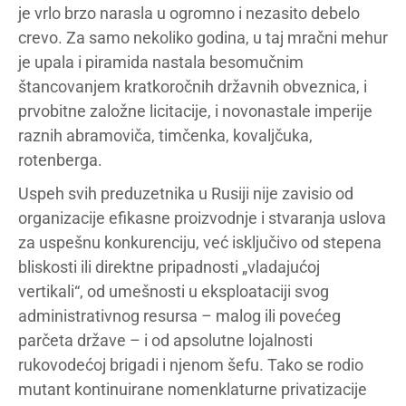
je vrlo brzo narasla u ogromno i nezasito debelo
crevo. Za samo nekoliko godina, u taj mračni mehur
je upala i piramida nastala besomučnim
štancovanjem kratkoročnih državnih obveznica, i
prvobitne založne licitacije, i novonastale imperije
raznih abramoviča, timčenka, kovaljčuka,
rotenberga.
Uspeh svih preduzetnika u Rusiji nije zavisio od
organizacije efikasne proizvodnje i stvaranja uslova
za uspešnu konkurenciju, već isključivo od stepena
bliskosti ili direktne pripadnosti „vladajućoj
vertikali“, od umešnosti u eksploataciji svog
administrativnog resursa – malog ili povećeg
parčeta države – i od apsolutne lojalnosti
rukovodećoj brigadi i njenom šefu. Tako se rodio
mutant kontinuirane nomenklaturne privatizacije