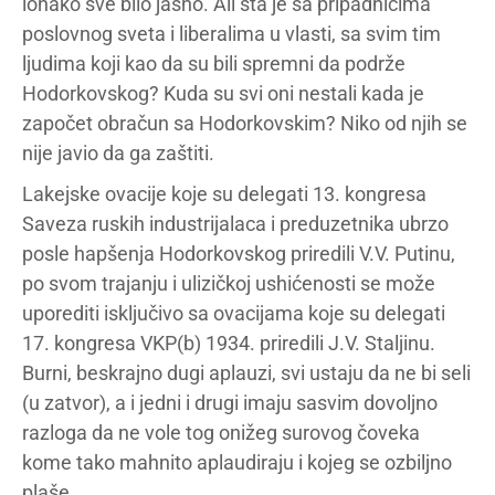
ionako sve bilo jasno. Ali šta je sa pripadnicima
poslovnog sveta i liberalima u vlasti, sa svim tim
ljudima koji kao da su bili spremni da podrže
Hodorkovskog? Kuda su svi oni nestali kada je
započet obračun sa Hodorkovskim? Niko od njih se
nije javio da ga zaštiti.
Lakejske ovacije koje su delegati 13. kongresa
Saveza ruskih industrijalaca i preduzetnika ubrzo
posle hapšenja Hodorkovskog priredili V.V. Putinu,
po svom trajanju i ulizičkoj ushićenosti se može
uporediti isključivo sa ovacijama koje su delegati
17. kongresa VKP(b) 1934. priredili J.V. Staljinu.
Burni, beskrajno dugi aplauzi, svi ustaju da ne bi seli
(u zatvor), a i jedni i drugi imaju sasvim dovoljno
razloga da ne vole tog onižeg surovog čoveka
kome tako mahnito aplaudiraju i kojeg se ozbiljno
plaše.