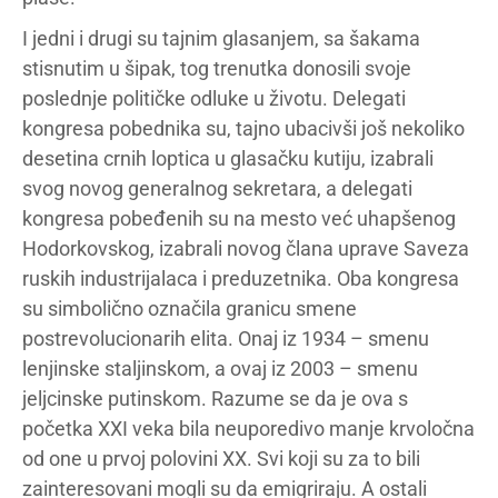
I jedni i drugi su tajnim glasanjem, sa šakama
stisnutim u šipak, tog trenutka donosili svoje
poslednje političke odluke u životu. Delegati
kongresa pobednika su, tajno ubacivši još nekoliko
desetina crnih loptica u glasačku kutiju, izabrali
svog novog generalnog sekretara, a delegati
kongresa pobeđenih su na mesto već uhapšenog
Hodorkovskog, izabrali novog člana uprave Saveza
ruskih industrijalaca i preduzetnika. Oba kongresa
su simbolično označila granicu smene
postrevolucionarih elita. Onaj iz 1934 – smenu
lenjinske staljinskom, a ovaj iz 2003 – smenu
jeljcinske putinskom. Razume se da je ova s
početka XXI veka bila neuporedivo manje krvoločna
od one u prvoj polovini XX. Svi koji su za to bili
zainteresovani mogli su da emigriraju. A ostali