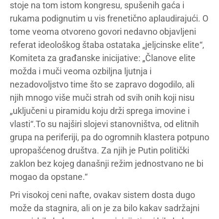
stoje na tom istom kongresu, spušenih gaća i
rukama podignutim u vis frenetično aplaudirajući. O
tome veoma otvoreno govori nedavno objavljeni
referat ideološkog štaba ostataka „jeljcinske elite“,
Komiteta za građanske inicijative: „Članove elite
možda i muči veoma ozbiljna ljutnja i
nezadovoljstvo time što se zapravo dogodilo, ali
njih mnogo više muči strah od svih onih koji nisu
„uključeni u piramidu koju drži sprega imovine i
vlasti“.To su najširi slojevi stanovništva, od elitnih
grupa na periferiji, pa do ogromnih klastera potpuno
upropašćenog društva. Za njih je Putin politički
zaklon bez kojeg današnji režim jednostvano ne bi
mogao da opstane.“
Pri visokoj ceni nafte, ovakav sistem dosta dugo
može da stagnira, ali on je za bilo kakav sadržajni