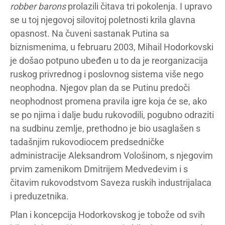
robber barons
prolazili čitava tri pokolenja. I upravo
se u toj njegovoj silovitoj poletnosti krila glavna
opasnost. Na čuveni sastanak Putina sa
biznismenima, u februaru 2003, Mihail Hodorkovski
je došao potpuno ubeđen u to da je reorganizacija
ruskog privrednog i poslovnog sistema više nego
neophodna. Njegov plan da se Putinu predoči
neophodnost promena pravila igre koja će se, ako
se po njima i dalje budu rukovodili, pogubno odraziti
na sudbinu zemlje, prethodno je bio usaglašen s
tadašnjim rukovodiocem predsedničke
administracije Aleksandrom Vološinom, s njegovim
prvim zamenikom Dmitrijem Medvedevim i s
čitavim rukovodstvom Saveza ruskih industrijalaca
i preduzetnika.
Plan i koncepcija Hodorkovskog je tobože od svih