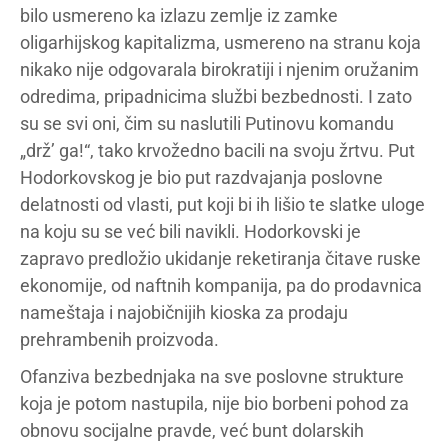
bilo usmereno ka izlazu zemlje iz zamke
oligarhijskog kapitalizma, usmereno na stranu koja
nikako nije odgovarala birokratiji i njenim oružanim
odredima, pripadnicima službi bezbednosti. I zato
su se svi oni, čim su naslutili Putinovu komandu
„drž’ ga!“, tako krvožedno bacili na svoju žrtvu. Put
Hodorkovskog je bio put razdvajanja poslovne
delatnosti od vlasti, put koji bi ih lišio te slatke uloge
na koju su se već bili navikli. Hodorkovski je
zapravo predložio ukidanje reketiranja čitave ruske
ekonomije, od naftnih kompanija, pa do prodavnica
nameštaja i najobičnijih kioska za prodaju
prehrambenih proizvoda.
Ofanziva bezbednjaka na sve poslovne strukture
koja je potom nastupila, nije bio borbeni pohod za
obnovu socijalne pravde, već bunt dolarskih