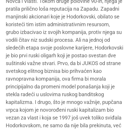
Novca i Vlasti. Tokom druge polovine 90-ih, njega je
pratila prilično loša reputacija na Zapadu. Zapadni
manjinski akcionari koje je Hodorkovski, obilato se
koristeći tim istim administrativnim resursom,
grubo izbacivao iz svojih kompanija, protiv njega su
vodili čitav niz sudski procesa. Ali na jednoj od
sledećih etapa svoje poslovne karijere, Hodorkovski
je bio prvi ruski oligarh koji je postao svestan dve
suštinski važne stvari. Prvo, da bi JUKOS od strane
svetskog elitnog biznisa bio prihvaćen kao
ravnopravna kompanija, ova firma bi morala
principijalno da promeni model ponašanja koji je
stekla radeći u uslovima ruskog banditskog
kapitalizma. I drugo, što je mnogo važnije, pupčana
vrpca kojom je novorođeni ruski kapitalizam bio
vezan za vlast i koja se 1997 još uvek toliko sviđala
Hodorkovskom, ne samo da nije bila prekinuta, već