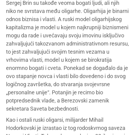
Sergej Brin su takođe veoma bogati ljudi, ali njih
niko ne svrstava među oligarhe. Oligarhija je binarni
odnos biznisa i vlasti. A ruski model oligarhijskog
kapitalizma je model u kojem najkrupniji biznismeni
mogu da rade i uvećavaju svoju imovinu isključivo
zahvaljujući takozvanom administrativnom resursu,
to jest zahvaljujući svojim tesnim vezama u
vrhovima vlasti, model u kojem se birokratija
enormno bogati i cveta. Ponekad se događalo da je
ovo stapanje novca i vlasti bilo dovedeno i do svog
logičnog završetka, do stvaranja svojevrsne
„personalne unije“. Potanjin je recimo bio
potpredsednik vlade, a Berezovski zamenik
sekretara Saveta bezbednosti.
Kao i ostali ruski oligarsi, milijarder Mihail
Hodorkovski je izrastao iz tog rodoskvrnog saveza