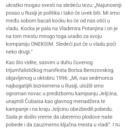
ukratko mogao svesti na sledeću tezu: „Najunosniji
posao u Rusiji je politika i tako će uvek biti. Mi smo
među sobom bacali kocku ko će od nas otići u
vladu. Kocka je pala na Vladimira Potanjina i on je
na tom mestu mnogo toga uradio za svoju
kompaniju ONEKSIM. Sledeći put će u vladu poći
neko drugi.“
Kao što vidite, sasvim u duhu čuvenog
trijumfalističkog manifesta Borisa Berezovskog,
objavljenog u oktobru 1996: „Mi, nas sedmorica
najbogatijih biznismena u Rusiji, uložili smo
ogroman novac u predizbornu kampanju Jeljcina,
unajmili Čubaisa kao glavnog menadžera te
kampanje i na kraju Jeljcinu obezbedili pobedu.
Sada je došlo vreme da uberemo plodove naše
pobede i da zauzmemo ključna mesta u vladi“. I tu