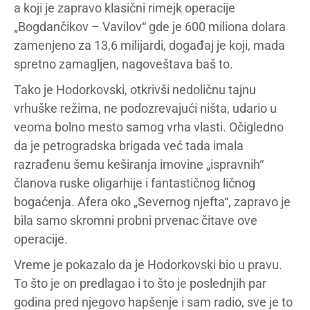
a koji je zapravo klasični rimejk operacije
„Bogdančikov – Vavilov“ gde je 600 miliona dolara
zamenjeno za 13,6 milijardi, događaj je koji, mada
spretno zamagljen, nagoveštava baš to.
Tako je Hodorkovski, otkrivši nedoličnu tajnu
vrhuške režima, ne podozrevajući ništa, udario u
veoma bolno mesto samog vrha vlasti. Očigledno
da je petrogradska brigada već tada imala
razrađenu šemu keširanja imovine „ispravnih“
članova ruske oligarhije i fantastičnog ličnog
bogaćenja. Afera oko „Severnog njefta“, zapravo je
bila samo skromni probni prvenac čitave ove
operacije.
Vreme je pokazalo da je Hodorkovski bio u pravu.
To što je on predlagao i to što je poslednjih par
godina pred njegovo hapšenje i sam radio, sve je to