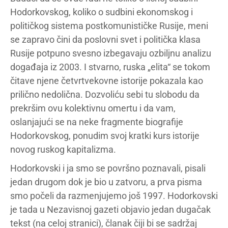
Hodorkovskog, koliko o sudbini ekonomskog i
političkog sistema postkomunističke Rusije, meni
se zapravo čini da poslovni svet i politička klasa
Rusije potpuno svesno izbegavaju ozbiljnu analizu
događaja iz 2003. I stvarno, ruska „elita“ se tokom
čitave njene četvrtvekovne istorije pokazala kao
prilično nedolična. Dozvoliću sebi tu slobodu da
prekršim ovu kolektivnu omertu i da vam,
oslanjajući se na neke fragmente biografije
Hodorkovskog, ponudim svoj kratki kurs istorije
novog ruskog kapitalizma.
Hodorkovski i ja smo se površno poznavali, pisali
jedan drugom dok je bio u zatvoru, a prva pisma
smo počeli da razmenjujemo još 1997. Hodorkovski
je tada u Nezavisnoj gazeti objavio jedan dugačak
tekst (na celoj stranici), članak čiji bi se sadržaj