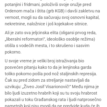
potanjini i fridmani, položivši svoje oružje pred
Ordenom mača i štita (grb KGB) i davši zakletvu na
vernost, mogli su da sačuvaju svoj osnovni kapital,
nekretnine, naložnice i još kojekakve sitnice.
Ali je zato sva jeljcinska elita (oligarsi prvog reda,
„liberalni reformatori“, ideološko osoblje režima)
otišla s vodećih mesta, i to skrušeno i sasvim
pokorno.
U svoje vreme je veliki broj istraživanja bio
posvećen pitanju kako to da je lenjinska garda
toliko pokorno pošla pod nož staljinskih represija.
Čak su pred zidom za streljanje nastavljali da
uzvikuju: „Živeo Josif Visarionovič!“ Među njima je
bilo ljudi izuzetno hrabrih koji su tu svoju hrabrost
pokazali u toku Građanskog rata i ljudi natprosečno
pametnih koji nisu mogli da ne predvide kuda će ih