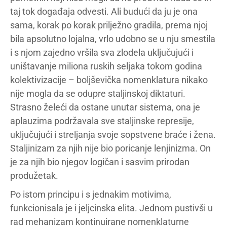
taj tok događaja odvesti. Ali budući da ju je ona
sama, korak po korak prilježno gradila, prema njoj
bila apsolutno lojalna, vrlo udobno se u nju smestila
i s njom zajedno vršila sva zlodela uključujući i
uništavanje miliona ruskih seljaka tokom godina
kolektivizacije – boljševička nomenklatura nikako
nije mogla da se odupre staljinskoj diktaturi.
Strasno želeći da ostane unutar sistema, ona je
aplauzima podržavala sve staljinske represije,
uključujući i streljanja svoje sopstvene braće i žena.
Staljinizam za njih nije bio poricanje lenjinizma. On
je za njih bio njegov logičan i sasvim prirodan
produžetak.
Po istom principu i s jednakim motivima,
funkcionisala je i jeljcinska elita. Jednom pustivši u
rad mehanizam kontinuirane nomenklaturne