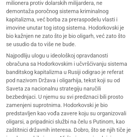
milionera protiv dolarskih milijardera, ne
demontaža poročnog sistema kriminalnog
kapitalizma, već borba za preraspodelu vlasti i
imovine unutar tog istog sistema. Hodorkovski je
bio kažnjen ne zato što je bio oligarh, već zato što
se usudio da to više ne bude.
Najpodliju ulogu u ideološkoj opravdanosti
obračuna sa Hodorkovskim i učvršćivanju sistema
banditskog kapitalizma u Rusiji odigrao je referat
pod nazivom Država i oligarhija, tekst koji su od
Saveta za nacionalnu strategiju naručili
bezbednjaci. U njemu su svi predznaci bili prosto
zamenjeni suprotnima. Hodorkovski je bio
predstavljen kao vođa zavere koju su organizovali
oligarsi, a pripadnici službi na čelu s Putinom, kao
zaštitnici državnih interesa. Dobro, što se njih tiče je