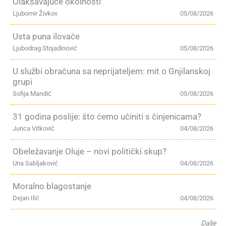
Olakšavajuće okolnosti
Ljubomir Živkov
05/08/2026
Usta puna ilovače
Ljubodrag Stojadinović
05/08/2026
U službi obračuna sa neprijateljem: mit o Gnjilanskoj
grupi
Sofija Mandić
05/08/2026
31 godina poslije: što ćemo učiniti s činjenicama?
Jurica Vitković
04/08/2026
Obeležavanje Oluje – novi politički skup?
Una Sabljaković
04/08/2026
Moralno blagostanje
Dejan Ilić
04/08/2026
Dalje