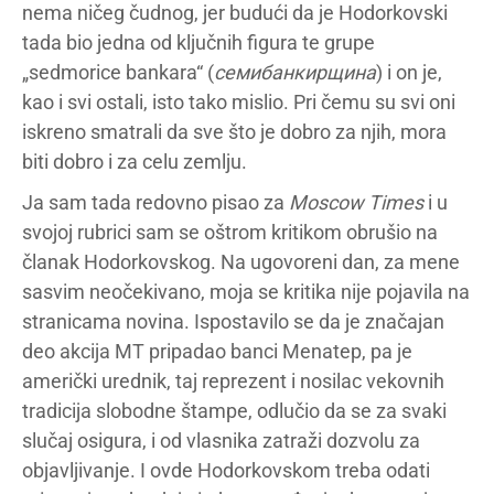
nema ničeg čudnog, jer budući da je Hodorkovski
tada bio jedna od ključnih figura te grupe
„sedmorice bankara“ (
семибанкирщина
) i on je,
kao i svi ostali, isto tako mislio. Pri čemu su svi oni
iskreno smatrali da sve što je dobro za njih, mora
biti dobro i za celu zemlju.
Ja sam tada redovno pisao za
Moscow Times
i u
svojoj rubrici sam se oštrom kritikom obrušio na
članak Hodorkovskog. Na ugovoreni dan, za mene
sasvim neočekivano, moja se kritika nije pojavila na
stranicama novina. Ispostavilo se da je značajan
deo akcija MT pripadao banci Menatep, pa je
američki urednik, taj reprezent i nosilac vekovnih
tradicija slobodne štampe, odlučio da se za svaki
slučaj osigura, i od vlasnika zatraži dozvolu za
objavljivanje. I ovde Hodorkovskom treba odati