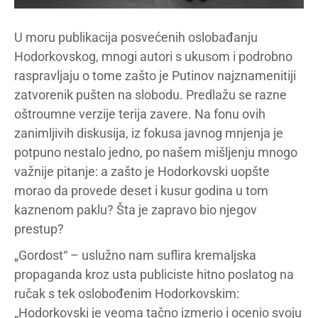
U moru publikacija posvećenih oslobađanju
Hodorkovskog, mnogi autori s ukusom i podrobno
raspravljaju o tome zašto je Putinov najznamenitiji
zatvorenik pušten na slobodu. Predlažu se razne
oštroumne verzije terija zavere. Na fonu ovih
zanimljivih diskusija, iz fokusa javnog mnjenja je
potpuno nestalo jedno, po našem mišljenju mnogo
važnije pitanje: a zašto je Hodorkovski uopšte
morao da provede deset i kusur godina u tom
kaznenom paklu? Šta je zapravo bio njegov
prestup?
„Gordost“ – uslužno nam suflira kremaljska
propaganda kroz usta publiciste hitno poslatog na
ručak s tek oslobođenim Hodorkovskim:
„Hodorkovski je veoma tačno izmerio i ocenio svoju