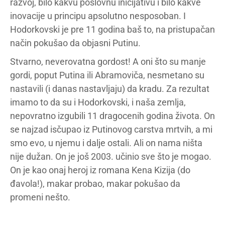
razvoj, bilo kakvu poslovnu inicijativu i bilo kakve
inovacije u principu apsolutno nesposoban. I
Hodorkovski je pre 11 godina baš to, na pristupačan
način pokušao da objasni Putinu.
Stvarno, neverovatna gordost! A oni što su manje
gordi, poput Putina ili Abramoviča, nesmetano su
nastavili (i danas nastavljaju) da kradu. Za rezultat
imamo to da su i Hodorkovski, i naša zemlja,
nepovratno izgubili 11 dragocenih godina života. On
se najzad isčupao iz Putinovog carstva mrtvih, a mi
smo evo, u njemu i dalje ostali. Ali on nama ništa
nije dužan. On je još 2003. učinio sve što je mogao.
On je kao onaj heroj iz romana Kena Kizija (do
đavola!), makar probao, makar pokušao da
promeni nešto.