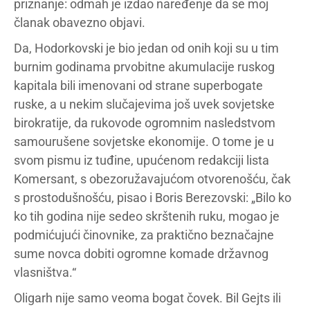
priznanje: odmah je izdao naređenje da se moj
članak obavezno objavi.
Da, Hodorkovski je bio jedan od onih koji su u tim
burnim godinama prvobitne akumulacije ruskog
kapitala bili imenovani od strane superbogate
ruske, a u nekim slučajevima još uvek sovjetske
birokratije, da rukovode ogromnim nasledstvom
samourušene sovjetske ekonomije. O tome je u
svom pismu iz tuđine, upućenom redakciji lista
Komersant, s obezoružavajućom otvorenošću, čak
s prostodušnošću, pisao i Boris Berezovski: „Bilo ko
ko tih godina nije sedeo skrštenih ruku, mogao je
podmićujući činovnike, za praktično beznačajne
sume novca dobiti ogromne komade državnog
vlasništva.“
Oligarh nije samo veoma bogat čovek. Bil Gejts ili