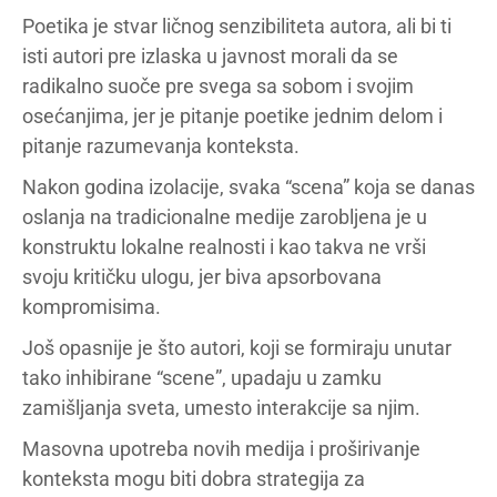
Poetika je stvar ličnog senzibiliteta autora, ali bi ti
isti autori pre izlaska u javnost morali da se
radikalno suoče pre svega sa sobom i svojim
osećanjima, jer je pitanje poetike jednim delom i
pitanje razumevanja konteksta.
Nakon godina izolacije, svaka “scena” koja se danas
oslanja na tradicionalne medije zarobljena je u
konstruktu lokalne realnosti i kao takva ne vrši
svoju kritičku ulogu, jer biva apsorbovana
kompromisima.
Još opasnije je što autori, koji se formiraju unutar
tako inhibirane “scene”, upadaju u zamku
zamišljanja sveta, umesto interakcije sa njim.
Masovna upotreba novih medija i proširivanje
konteksta mogu biti dobra strategija za