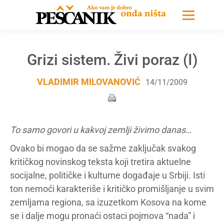
Grizi sistem. Živi poraz (I)
VLADIMIR MILOVANOVIĆ
14/11/2009
To samo govori u kakvoj zemlji živimo danas…
Ovako bi mogao da se sažme zaključak svakog
kritičkog novinskog teksta koji tretira aktuelne
socijalne, političke i kulturne događaje u Srbiji. Isti
ton nemoći karakteriše i kritičko promišljanje u svim
zemljama regiona, sa izuzetkom Kosova na kome
se i dalje mogu pronaći ostaci pojmova “nada” i