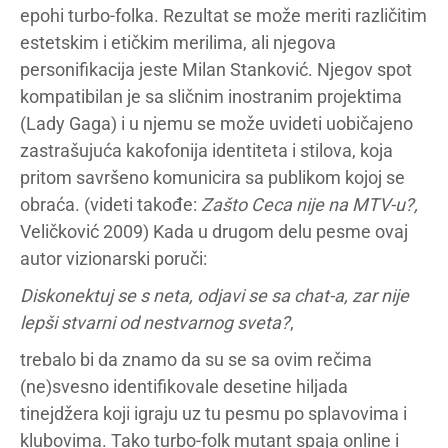
epohi turbo-folka. Rezultat se može meriti različitim
estetskim i etičkim merilima, ali njegova
personifikacija jeste Milan Stanković. Njegov spot
kompatibilan je sa sličnim inostranim projektima
(Lady Gaga) i u njemu se može uvideti uobičajeno
zastrašujuća kakofonija identiteta i stilova, koja
pritom savršeno komunicira sa publikom kojoj se
obraća. (videti takođe:
Zašto Ceca nije na MTV-u?,
Veličković 2009) Kada u drugom delu pesme ovaj
autor vizionarski poruči:
Diskonektuj se s neta, odjavi se sa chat-a, zar nije
lepši stvarni
od nestvarnog sveta?
,
trebalo bi da znamo da su se sa ovim rečima
(ne)svesno identifikovale desetine hiljada
tinejdžera koji igraju uz tu pesmu po splavovima i
klubovima. Tako turbo-folk mutant spaja online i