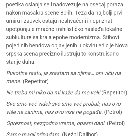
poetika oslanja se i nadovezuje na osećaj poraza
nakon masakra scene 80-ih. Teza da najbolji prvi
umiru i zauvek ostaju neshvaćeni i nepriznati
upotpunjuje mračno i nihilističko nasleđe lokalne
subkulture sa kraja epohe modernizma. Stihovi
pojedinih bendova objavljenih u okviru edicije Nova
srpska scena precizno ilustruju to konstruisano
stanje duha.
Pukotine rastu, ja srastam sa njima… oni viču na
mene.
(Repetitor)
Ne treba mi niko da mi kaže da me voli!
(Repetitor)
Sve smo već videli sve smo već probali, nas ovo
više ne zanima, nas ovo više ne pogađa.
(Petrol)
Opreznost, nezgodno vreme, opasni dani.
(Petrol)
Samo magli pripadam.
(Nežni Dalibor)