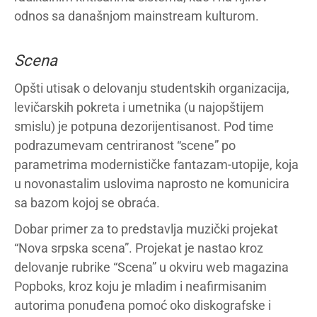
odnos sa današnjom mainstream kulturom.
Scena
Opšti utisak o delovanju studentskih organizacija,
levičarskih pokreta i umetnika (u najopštijem
smislu) je potpuna dezorijentisanost. Pod time
podrazumevam centriranost “scene” po
parametrima modernističke fantazam-utopije, koja
u novonastalim uslovima naprosto ne komunicira
sa bazom kojoj se obraća.
Dobar primer za to predstavlja muzički projekat
“Nova srpska scena”. Projekat je nastao kroz
delovanje rubrike “Scena” u okviru web magazina
Popboks, kroz koju je mladim i neafirmisanim
autorima ponuđena pomoć oko diskografske i