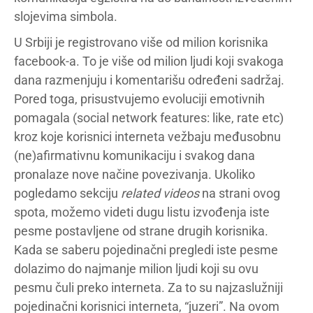
slojevima simbola.
U Srbiji je registrovano više od milion korisnika
facebook-a. To je više od milion ljudi koji svakoga
dana razmenjuju i komentarišu određeni sadržaj.
Pored toga, prisustvujemo evoluciji emotivnih
pomagala (social network features: like, rate etc)
kroz koje korisnici interneta vežbaju međusobnu
(ne)afirmativnu komunikaciju i svakog dana
pronalaze nove načine povezivanja. Ukoliko
pogledamo sekciju
related videos
na strani ovog
spota, možemo videti dugu listu izvođenja iste
pesme postavljene od strane drugih korisnika.
Kada se saberu pojedinačni pregledi iste pesme
dolazimo do najmanje milion ljudi koji su ovu
pesmu čuli preko interneta. Za to su najzaslužniji
pojedinačni korisnici interneta, “juzeri”. Na ovom