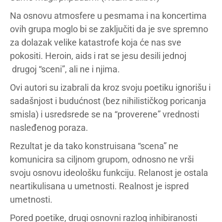
Na osnovu atmosfere u pesmama i na koncertima
ovih grupa moglo bi se zaključiti da je sve spremno
za dolazak velike katastrofe koja će nas sve
pokositi. Heroin, aids i rat se jesu desili jednoj
drugoj “sceni”, ali ne i njima.
Ovi autori su izabrali da kroz svoju poetiku ignorišu i
sadašnjost i budućnost (bez nihilističkog poricanja
smisla) i usredsrede se na “proverene” vrednosti
nasleđenog poraza.
Rezultat je da tako konstruisana “scena” ne
komunicira sa ciljnom grupom, odnosno ne vrši
svoju osnovu ideološku funkciju. Relanost je ostala
neartikulisana u umetnosti. Realnost je ispred
umetnosti.
Pored poetike, drugi osnovni razlog inhibiranosti