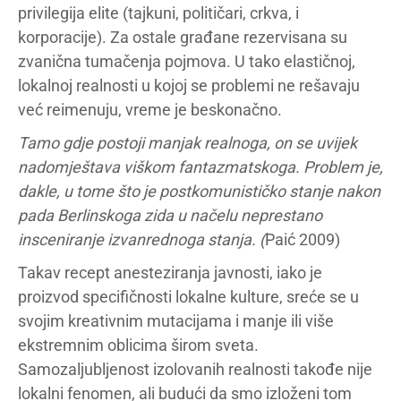
privilegija elite (tajkuni, političari, crkva, i
korporacije). Za ostale građane rezervisana su
zvanična tumačenja pojmova. U tako elastičnoj,
lokalnoj realnosti u kojoj se problemi ne rešavaju
već reimenuju, vreme je beskonačno.
Tamo gdje postoji manjak realnoga, on se uvijek
nadomještava viškom fantazmatskoga. Problem je,
dakle, u tome što je postkomunističko stanje nakon
pada Berlinskoga zida u načelu neprestano
insceniranje izvanrednoga stanja. (
Paić 2009)
Takav recept anesteziranja javnosti, iako je
proizvod specifičnosti lokalne kulture, sreće se u
svojim kreativnim mutacijama i manje ili više
ekstremnim oblicima širom sveta.
Samozaljubljenost izolovanih realnosti takođe nije
lokalni fenomen, ali budući da smo izloženi tom