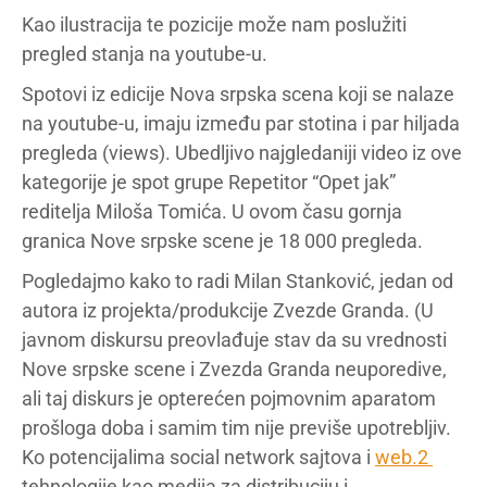
Kao ilustracija te pozicije može nam poslužiti
pregled stanja na youtube-u.
Spotovi iz edicije Nova srpska scena koji se nalaze
na youtube-u, imaju između par stotina i par hiljada
pregleda (views). Ubedljivo najgledaniji video iz ove
kategorije je spot grupe Repetitor “Opet jak”
reditelja Miloša Tomića. U ovom času gornja
granica Nove srpske scene je 18 000 pregleda.
Pogledajmo kako to radi Milan Stanković, jedan od
autora iz projekta/produkcije Zvezde Granda. (U
javnom diskursu preovlađuje stav da su vrednosti
Nove srpske scene i Zvezda Granda neuporedive,
ali taj diskurs je opterećen pojmovnim aparatom
prošloga doba i samim tim nije previše upotrebljiv.
Ko potencijalima social network sajtova i
web.2
tehnologije kao medija za distribuciju i