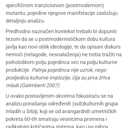
specifičnom tranzicionom (postmodernom)
mutantu, pojedine njegove manifstacije zaslužuju
detaljniju analizu.
Predhodno naznačen kontekst trebalo bi dopuniti
tezom da se u postmodernističkom dobu kultura
javlja kao novi oblik ideologije, te da opisani diskurs
nemoći (nelagode, nesnalaženja) ne treba tražiti na
psihološkom polju pojedinca vec na polju kulturne
produkcije.
Patnja pojedinca nije uzrok, nego
posljedica kulturne implozije, čija su prva žrtva
mladi.(Galimberti 2007)
U ovako postavljenim okvirima fokusiraću se na
analizu ponašanja određenih (sub)kulturnih grupa
mladih u Srbiji, koji se od avangardnih umetničkih
pokreta 60-tih smatraju vesnicima promena i
radikalnim kritičarima sistema, kao i na njihov