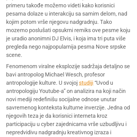
primeru takođe možemo videti kako korisnici
pesama dolaze u interakciju sa samim delom, nad
kojim potom vrše njegovu nadgradnju. Tako
mozemo poslušati opsukrni remiks ove pesme koju
je uradio anonimni DJ Elvis, i koja ima tri puta više
pregleda nego najpopularnija pesma Nove srpske
scene.
Fenomenom viralne eksplozije sadržaja detaljno se
bavi antropolog Michael Wesch, profesor
antropologije kulture. U svojoj
studiji
“Uvod u
antropologiju Youtube-a” on analizira na koji način
novi mediji redefinišu socijalne odnose unutar
savremenog konteksta kulturne inverzije. Jedna od
njegovih teza je da korisnici interneta kroz
participaciju u cyber zajednicama vrše uzbudljivu i
nepredvidivu nadgradnju kreativnog izraza i