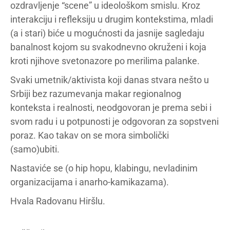
ozdravljenje “scene” u ideološkom smislu. Kroz
interakciju i refleksiju u drugim kontekstima, mladi
(a i stari) biće u mogućnosti da jasnije sagledaju
banalnost kojom su svakodnevno okruženi i koja
kroti njihove svetonazore po merilima palanke.
Svaki umetnik/aktivista koji danas stvara nešto u
Srbiji bez razumevanja makar regionalnog
konteksta i realnosti, neodgovoran je prema sebi i
svom radu i u potpunosti je odgovoran za sopstveni
poraz. Kao takav on se mora simbolički
(samo)ubiti.
Nastaviće se (o hip hopu, klabingu, nevladinim
organizacijama i anarho-kamikazama).
Hvala Radovanu Hiršlu.