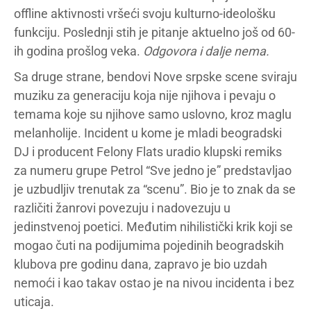
offline aktivnosti vršeći svoju kulturno-ideološku
funkciju. Poslednji stih je pitanje aktuelno još od 60-
ih godina prošlog veka.
Odgovora i dalje nema.
Sa druge strane, bendovi Nove srpske scene sviraju
muziku za generaciju koja nije njihova i pevaju o
temama koje su njihove samo uslovno, kroz maglu
melanholije. Incident u kome je mladi beogradski
DJ i producent Felony Flats uradio klupski remiks
za numeru grupe Petrol “Sve jedno je” predstavljao
je uzbudljiv trenutak za “scenu”. Bio je to znak da se
različiti žanrovi povezuju i nadovezuju u
jedinstvenoj poetici. Međutim nihilistički krik koji se
mogao čuti na podijumima pojedinih beogradskih
klubova pre godinu dana, zapravo je bio uzdah
nemoći i kao takav ostao je na nivou incidenta i bez
uticaja.