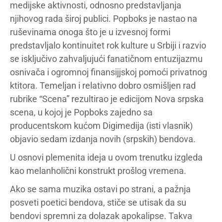
medijske aktivnosti, odnosno predstavljanja
njihovog rada široj publici. Popboks je nastao na
ruševinama onoga što je u izvesnoj formi
predstavljalo kontinuitet rok kulture u Srbiji i razvio
se isključivo zahvaljujući fanatičnom entuzijazmu
osnivača i ogromnoj finansijjskoj pomoći privatnog
ktitora. Temeljan i relativno dobro osmišljen rad
rubrike “Scena” rezultirao je edicijom Nova srpska
scena, u kojoj je Popboks zajedno sa
producentskom kućom Digimedija (isti vlasnik)
objavio sedam izdanja novih (srpskih) bendova.
U osnovi plemenita ideja u ovom trenutku izgleda
kao melanholični konstrukt prošlog vremena.
Ako se sama muzika ostavi po strani, a pažnja
posveti poetici bendova, stiče se utisak da su
bendovi spremni za dolazak apokalipse. Takva