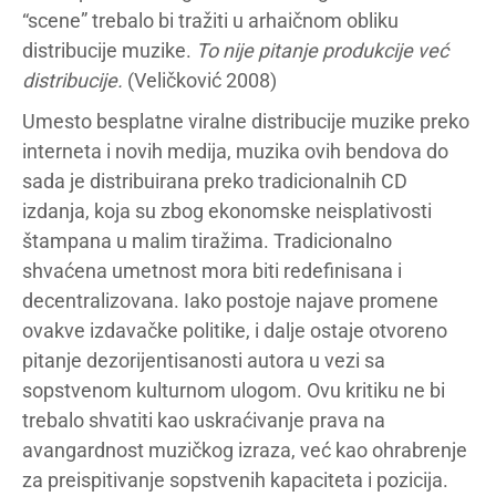
“scene” trebalo bi tražiti u arhaičnom obliku
distribucije muzike.
To nije pitanje produkcije već
distribucije.
(Veličković 2008)
Umesto besplatne viralne distribucije muzike preko
interneta i novih medija, muzika ovih bendova do
sada je distribuirana preko tradicionalnih CD
izdanja, koja su zbog ekonomske neisplativosti
štampana u malim tiražima. Tradicionalno
shvaćena umetnost mora biti redefinisana i
decentralizovana. Iako postoje najave promene
ovakve izdavačke politike, i dalje ostaje otvoreno
pitanje dezorijentisanosti autora u vezi sa
sopstvenom kulturnom ulogom. Ovu kritiku ne bi
trebalo shvatiti kao uskraćivanje prava na
avangardnost muzičkog izraza, već kao ohrabrenje
za preispitivanje sopstvenih kapaciteta i pozicija.