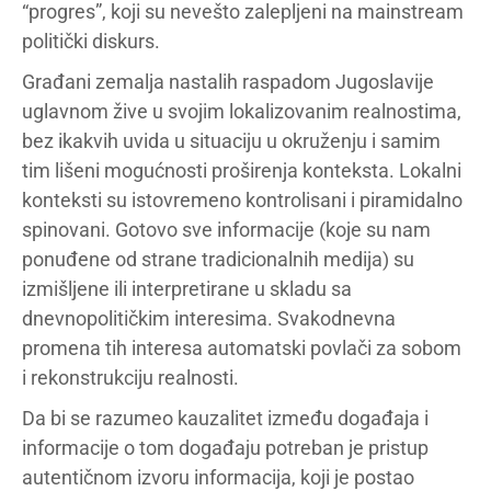
“progres”, koji su nevešto zalepljeni na mainstream
politički diskurs.
Građani zemalja nastalih raspadom Jugoslavije
uglavnom žive u svojim lokalizovanim realnostima,
bez ikakvih uvida u situaciju u okruženju i samim
tim lišeni mogućnosti proširenja konteksta. Lokalni
konteksti su istovremeno kontrolisani i piramidalno
spinovani. Gotovo sve informacije (koje su nam
ponuđene od strane tradicionalnih medija) su
izmišljene ili interpretirane u skladu sa
dnevnopolitičkim interesima. Svakodnevna
promena tih interesa automatski povlači za sobom
i rekonstrukciju realnosti.
Da bi se razumeo kauzalitet između događaja i
informacije o tom događaju potreban je pristup
autentičnom izvoru informacija, koji je postao