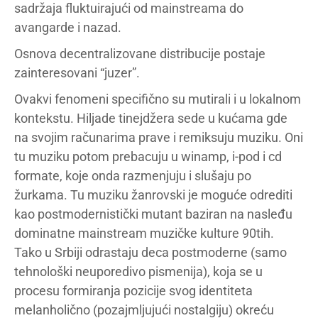
sadržaja fluktuirajući od mainstreama do
avangarde i nazad.
Osnova decentralizovane distribucije postaje
zainteresovani “juzer”.
Ovakvi fenomeni specifično su mutirali i u lokalnom
kontekstu. Hiljade tinejdžera sede u kućama gde
na svojim računarima prave i remiksuju muziku. Oni
tu muziku potom prebacuju u winamp, i-pod i cd
formate, koje onda razmenjuju i slušaju po
žurkama. Tu muziku žanrovski je moguće odrediti
kao postmodernistički mutant baziran na nasleđu
dominatne mainstream muzičke kulture 90tih.
Tako u Srbiji odrastaju deca postmoderne (samo
tehnološki neuporedivo pismenija), koja se u
procesu formiranja pozicije svog identiteta
melanholično (pozajmljujući nostalgiju) okreću