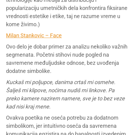
popularizaciju umetničkih dela konfrontira fiksirane
vrednosti estetike i etike, taj ne razume vreme u
kome živimo.)
Milan Stankovic – Face
Ovo delo je dobar primer za analizu nekoliko važnih
segmenata. Početni stihovi nude pogled na
savremene međuljudske odnose, bez uvođenja
dodatne simbolike.
Kuckaš mi poljupce,
danima crtaš mi osmehe.
Šalješ mi klipove, noćima nudiš mi linkove.
Pa
preko kamere nazirem namere, sve je to bez veze
kad nisi kraj mene.
Ovakva poetika ne oseća potrebu za dodatnom
simbolikom, jer intuitivno oseća da savremena
komunikacija egzistira na do banalnosti izvedenim