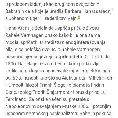
u prelepom izdanju kao drugi tom dvojezičnih
Sabranih dela koje je uredila Barbara Han u saradnji
5
s Johanom Eger i Frederikom Vajn.
Hana Arent je želela da „ispriča priču o životu
Rahele Varnhagen onako kako bi je ona sama
mogla ispričati“. U središtu njenog interesovanja
bila je psihološka evolucija Rahele Varnhagen,
posebno njenog jevrejskog identiteta. Od 1790. do
1806. Rahela je u svom berlinskom potkrovlju
vodila salon koji su posećivali sjajne intelektualne i
političke ličnosti kao što su Aleksandar i Vilhelm fon
Humbolt, filozof Fridrih Šlegel, diplomata Fridrih
Genc, teolog Fridrih Šlajermaher i pruski princ Luj
Ferdinand. Salonske večeri su prestale s
Napoleonovim osvajanjem Pruske 1806. i potonjim
usponom nemačkog nacionalizma. Rahelin pokušaj