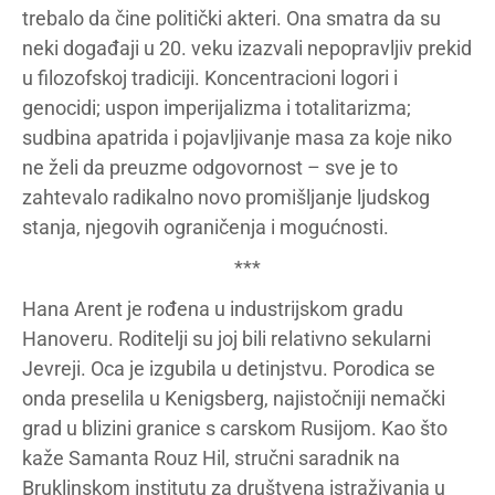
trebalo da čine politički akteri. Ona smatra da su
neki događaji u 20. veku izazvali nepopravljiv prekid
u filozofskoj tradiciji. Koncentracioni logori i
genocidi; uspon imperijalizma i totalitarizma;
sudbina apatrida i pojavljivanje masa za koje niko
ne želi da preuzme odgovornost – sve je to
zahtevalo radikalno novo promišljanje ljudskog
stanja, njegovih ograničenja i mogućnosti.
***
Hana Arent je rođena u industrijskom gradu
Hanoveru. Roditelji su joj bili relativno sekularni
Jevreji. Oca je izgubila u detinjstvu. Porodica se
onda preselila u Kenigsberg, najistočniji nemački
grad u blizini granice s carskom Rusijom. Kao što
kaže Samanta Rouz Hil, stručni saradnik na
Bruklinskom institutu za društvena istraživanja u