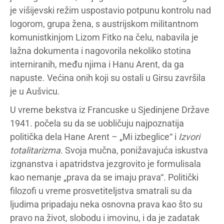
je višijevski režim uspostavio potpunu kontrolu nad
logorom, grupa žena, s austrijskom militantnom
komunistkinjom Lizom Fitko na čelu, nabavila je
lažna dokumenta i nagovorila nekoliko stotina
interniranih, među njima i Hanu Arent, da ga
napuste. Većina onih koji su ostali u Girsu završila
je u Aušvicu.
U vreme bekstva iz Francuske u Sjedinjene Države
1941. počela su da se uobličuju najpoznatija
politička dela Hane Arent – „Mi izbeglice“ i
Izvori
totalitarizma
. Svoja mučna, ponižavajuća iskustva
izgnanstva i apatridstva jezgrovito je formulisala
kao nemanje „prava da se imaju prava“. Politički
filozofi u vreme prosvetiteljstva smatrali su da
ljudima pripadaju neka osnovna prava kao što su
pravo na život, slobodu i imovinu, i da je zadatak