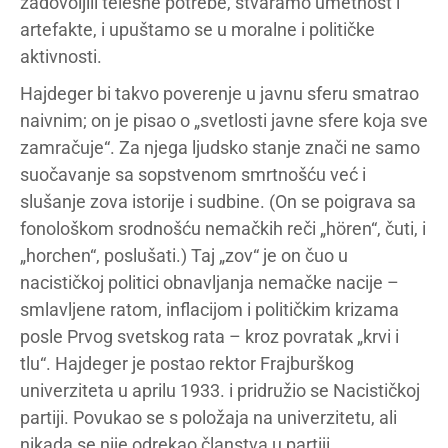
zadovoljili telesne potrebe, stvaramo umetnost i
artefakte, i upuštamo se u moralne i političke
aktivnosti.
Hajdeger bi takvo poverenje u javnu sferu smatrao
naivnim; on je pisao o „svetlosti javne sfere koja sve
zamračuje“. Za njega ljudsko stanje znači ne samo
suočavanje sa sopstvenom smrtnošću već i
slušanje zova istorije i sudbine. (On se poigrava sa
fonološkom srodnošću nemačkih reči „hören“, čuti, i
„horchen“, poslušati.) Taj „zov“ je on čuo u
nacističkoj politici obnavljanja nemačke nacije –
smlavljene ratom, inflacijom i političkim krizama
posle Prvog svetskog rata – kroz povratak „krvi i
tlu“. Hajdeger je postao rektor Frajburškog
univerziteta u aprilu 1933. i pridružio se Nacističkoj
partiji. Povukao se s položaja na univerzitetu, ali
nikada se nije odrekao članstva u partiji.