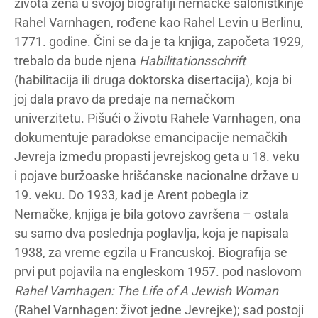
života žena u svojoj biografiji nemačke salonistkinje
Rahel Varnhagen, rođene kao Rahel Levin u Berlinu,
1771. godine. Čini se da je ta knjiga, započeta 1929,
trebalo da bude njena
Habilitationsschrift
(habilitacija ili druga doktorska disertacija), koja bi
joj dala pravo da predaje na nemačkom
univerzitetu. Pišući o životu Rahele Varnhagen, ona
dokumentuje paradokse emancipacije nemačkih
Jevreja između propasti jevrejskog geta u 18. veku
i pojave buržoaske hrišćanske nacionalne države u
19. veku. Do 1933, kad je Arent pobegla iz
Nemačke, knjiga je bila gotovo završena – ostala
su samo dva poslednja poglavlja, koja je napisala
1938, za vreme egzila u Francuskoj. Biografija se
prvi put pojavila na engleskom 1957. pod naslovom
Rahel Varnhagen: The Life of A Jewish Woman
(Rahel Varnhagen: život jedne Jevrejke); sad postoji