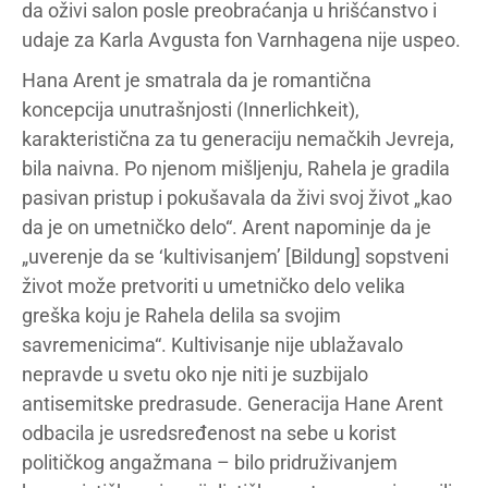
da oživi salon posle preobraćanja u hrišćanstvo i
udaje za Karla Avgusta fon Varnhagena nije uspeo.
Hana Arent je smatrala da je romantična
koncepcija unutrašnjosti (Innerlichkeit),
karakteristična za tu generaciju nemačkih Jevreja,
bila naivna. Po njenom mišljenju, Rahela je gradila
pasivan pristup i pokušavala da živi svoj život „kao
da je on umetničko delo“. Arent napominje da je
„uverenje da se ‘kultivisanjem’ [Bildung] sopstveni
život može pretvoriti u umetničko delo velika
greška koju je Rahela delila sa svojim
savremenicima“. Kultivisanje nije ublažavalo
nepravde u svetu oko nje niti je suzbijalo
antisemitske predrasude. Generacija Hane Arent
odbacila je usredsređenost na sebe u korist
političkog angažmana – bilo pridruživanjem