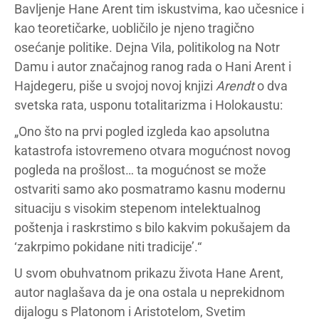
Bavljenje Hane Arent tim iskustvima, kao učesnice i
kao teoretičarke, uobličilo je njeno tragično
osećanje politike. Dejna Vila, politikolog na Notr
Damu i autor značajnog ranog rada o Hani Arent i
Hajdegeru, piše u svojoj novoj knjizi
Arendt
o dva
svetska rata, usponu totalitarizma i Holokaustu:
„Ono što na prvi pogled izgleda kao apsolutna
katastrofa istovremeno otvara mogućnost novog
pogleda na prošlost… ta mogućnost se može
ostvariti samo ako posmatramo kasnu modernu
situaciju s visokim stepenom intelektualnog
poštenja i raskrstimo s bilo kakvim pokušajem da
‘zakrpimo pokidane niti tradicije’.“
U svom obuhvatnom prikazu života Hane Arent,
autor naglašava da je ona ostala u neprekidnom
dijalogu s Platonom i Aristotelom, Svetim