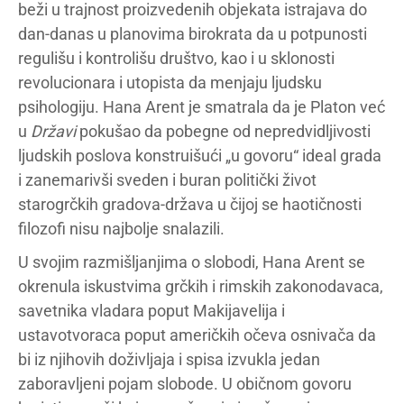
beži u trajnost proizvedenih objekata istrajava do
dan-danas u planovima birokrata da u potpunosti
regulišu i kontrolišu društvo, kao i u sklonosti
revolucionara i utopista da menjaju ljudsku
psihologiju. Hana Arent je smatrala da je Platon već
u
Državi
pokušao da pobegne od nepredvidljivosti
ljudskih poslova konstruišući „u govoru“ ideal grada
i zanemarivši sveden i buran politički život
starogrčkih gradova-država u čijoj se haotičnosti
filozofi nisu najbolje snalazili.
U svojim razmišljanjima o slobodi, Hana Arent se
okrenula iskustvima grčkih i rimskih zakonodavaca,
savetnika vladara poput Makijavelija i
ustavotvoraca poput američkih očeva osnivača da
bi iz njihovih doživljaja i spisa izvukla jedan
zaboravljeni pojam slobode. U običnom govoru