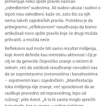
primenjuje neko opšte pravilo nazivao
„odredbenim“ sudovima. Ali sudovi ukusa i sudovi o
lepoti nisu odredbeni, kaže on, zato što za njih
nema takvih zajedničkih pravila. Potrebno je da
pribegnemo „refleksivnom“ rasuđivanju da bismo
artikulisali novo opšte pravilo koje će drugi možda
prihvatiti, a možda neće.
Refleksivni sud može biti samo rezultat mišljenja,
koje Arent definiše kao mentalnu aktivnost i čiji je
cilj ne da generiše činjeničko znanje o nečem ili
nekom, već da oslobodi rasuđivanje navodeći nas
da se suprotstavimo izvesnostima i banalnostima
– sopstvenim kao i zajedničkim. „Manifestacija
toka mišljenja nije znanje, već sposobnost da se
razlikuje pravedno od nepravednog, lepo od
ružnog“, piše Arent. „A to bi zaista moglo sprečiti
katastrofe, bar za mene, u retkim kritičnim