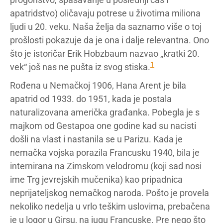
apatridstvo) oličavaju potrese u životima miliona
ljudi u 20. veku. Naša želja da saznamo više o toj
prošlosti pokazuje da je ona i dalje relevantna. Ono
što je istoričar Erik Hobzbaum nazvao „kratki 20.
1
vek“ još nas ne pušta iz svog stiska.
Rođena u Nemačkoj 1906, Hana Arent je bila
apatrid od 1933. do 1951, kada je postala
naturalizovana američka građanka. Pobegla je s
majkom od Gestapoa one godine kad su nacisti
došli na vlast i nastanila se u Parizu. Kada je
nemačka vojska porazila Francusku 1940, bila je
internirana na Zimskom velodromu (koji sad nosi
ime Trg jevrejskih mučenika) kao pripadnica
neprijateljskog nemačkog naroda. Pošto je provela
nekoliko nedelja u vrlo teškim uslovima, prebačena
je u logor u Girsu, na jugu Francuske. Pre nego što