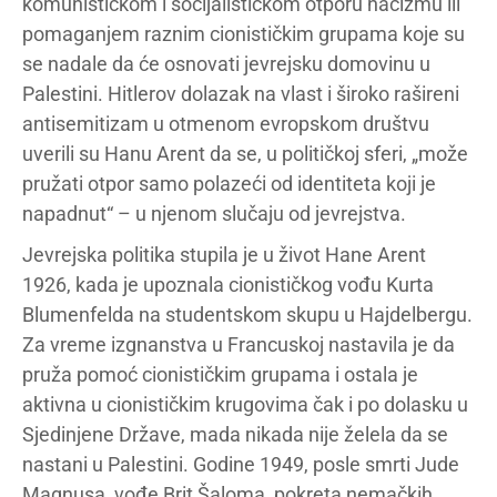
komunističkom i socijalističkom otporu nacizmu ili
pomaganjem raznim cionističkim grupama koje su
se nadale da će osnovati jevrejsku domovinu u
Palestini. Hitlerov dolazak na vlast i široko rašireni
antisemitizam u otmenom evropskom društvu
uverili su Hanu Arent da se, u političkoj sferi, „može
pružati otpor samo polazeći od identiteta koji je
napadnut“ – u njenom slučaju od jevrejstva.
Jevrejska politika stupila je u život Hane Arent
1926, kada je upoznala cionističkog vođu Kurta
Blumenfelda na studentskom skupu u Hajdelbergu.
Za vreme izgnanstva u Francuskoj nastavila je da
pruža pomoć cionističkim grupama i ostala je
aktivna u cionističkim krugovima čak i po dolasku u
Sjedinjene Države, mada nikada nije želela da se
nastani u Palestini. Godine 1949, posle smrti Jude
Magnusa, vođe Brit Šaloma, pokreta nemačkih