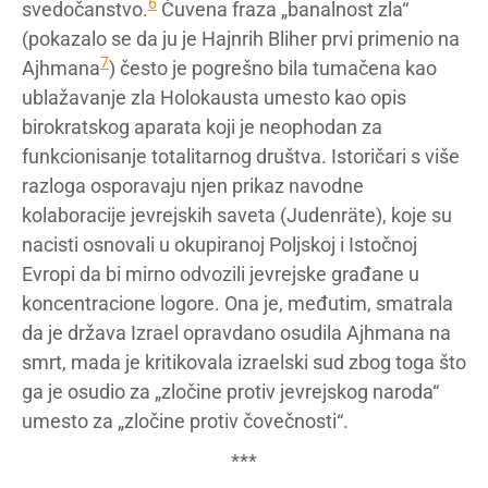
6
svedočanstvo.
Čuvena fraza „banalnost zla“
(pokazalo se da ju je Hajnrih Bliher prvi primenio na
7
Ajhmana
) često je pogrešno bila tumačena kao
ublažavanje zla Holokausta umesto kao opis
birokratskog aparata koji je neophodan za
funkcionisanje totalitarnog društva. Istoričari s više
razloga osporavaju njen prikaz navodne
kolaboracije jevrejskih saveta (Judenräte), koje su
nacisti osnovali u okupiranoj Poljskoj i Istočnoj
Evropi da bi mirno odvozili jevrejske građane u
koncentracione logore. Ona je, međutim, smatrala
da je država Izrael opravdano osudila Ajhmana na
smrt, mada je kritikovala izraelski sud zbog toga što
ga je osudio za „zločine protiv jevrejskog naroda“
umesto za „zločine protiv čovečnosti“.
***