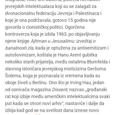
jevrejskih intelektualaca koji su se zalagali za
dvonacionalnu federaciju Jevreja i Palestinaca i
koje je ona podržavala, gotovo 15 godina nije
govorila o cionističkoj politici. Ogorčena
kontroverza koja je izbila 1963, po objavljivanju
njene knjige
Ajhman u Jerusalimu: izveštaj o
banalnosti zla
, kada je optužena za antisemitizam i
autošovinizam, koštala je Hanu Arent gubitka
nekoliko starih prijatelja, među ostalima Blumfelda i
slavnog istoričara jevrejskog misticizma Geršoma
Šolema, koga je poznavala iz vremena kada su
oboje živeli u Berlinu. Ono što je Irving Hau, jedan
od osnivača magazina
Dissent
, nazvao „građanski
rat koji izbije među američkim intelektualcima svaki
put kada se otvori novi arhiv“, nastaviće i dalje da
izbija kad god se na svetlost dana iznese novo