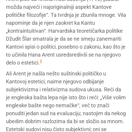
možda najveći i najoriginalniji aspekt Kantove
političke filozofije“. Ta tvrdnja je zbunila mnoge. Vila
napominje da je njen zaokret ka Kantu
„kontraintuitivan“. Harvardska teoretičarka politike
Džudit Šlar smatrala je da se ne smeju zanemariti
Kantovi spisi o politici, posebno o zakonu, kao što je
to učinila Hana Arent usredsredivši se na njegovo
8
delo o estetici.
Ali Arent je našla nešto suštinski političko u
Kantovoj estetici, naime njegovo odbijanje
subjektivizma i relativizma sudova ukusa. Reći da
je engleska bašta lepa nije isto što i reći: „Više volim
engleske bašte nego nemačke“, već to znači
ponuditi jedan sud na evaluaciju; nastojim da nekog
ubedim dobrim razlozima da bi se složio sa mnom.
Estetski sudovi nisu čisto subjektivni; oni se