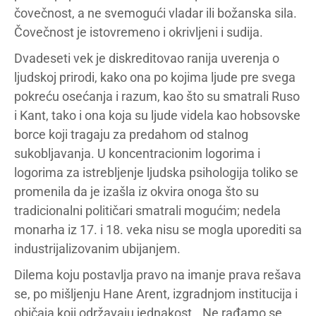
čovečnost, a ne svemogući vladar ili božanska sila.
Čovečnost je istovremeno i okrivljeni i sudija.
Dvadeseti vek je diskreditovao ranija uverenja o
ljudskoj prirodi, kako ona po kojima ljude pre svega
pokreću osećanja i razum, kao što su smatrali Ruso
i Kant, tako i ona koja su ljude videla kao hobsovske
borce koji tragaju za predahom od stalnog
sukobljavanja. U koncentracionim logorima i
logorima za istrebljenje ljudska psihologija toliko se
promenila da je izašla iz okvira onoga što su
tradicionalni političari smatrali mogućim; nedela
monarha iz 17. i 18. veka nisu se mogla uporediti sa
industrijalizovanim ubijanjem.
Dilema koju postavlja pravo na imanje prava rešava
se, po mišljenju Hane Arent, izgradnjom institucija i
običaja koji održavaju jednakost. „Ne rađamo se