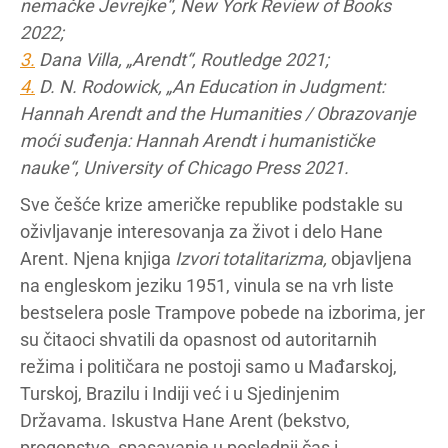
nemačke Jevrejke“, New York Review of Books
2022;
3.
Dana Villa, „Arendt“, Routledge 2021;
4.
D. N. Rodowick, „An Education in Judgment:
Hannah Arendt and the Humanities / Obrazovanje
moći suđenja: Hannah Arendt i humanističke
nauke“, University of Chicago Press 2021.
Sve češće krize američke republike podstakle su
oživljavanje interesovanja za život i delo Hane
Arent. Njena knjiga
Izvori totalitarizma,
objavljena
na engleskom jeziku 1951, vinula se na vrh liste
bestselera posle Trampove pobede na izborima, jer
su čitaoci shvatili da opasnost od autoritarnih
režima i političara ne postoji samo u Mađarskoj,
Turskoj, Brazilu i Indiji već i u Sjedinjenim
Državama. Iskustva Hane Arent (bekstvo,
progonstvo, spasavanje u poslednji čas i