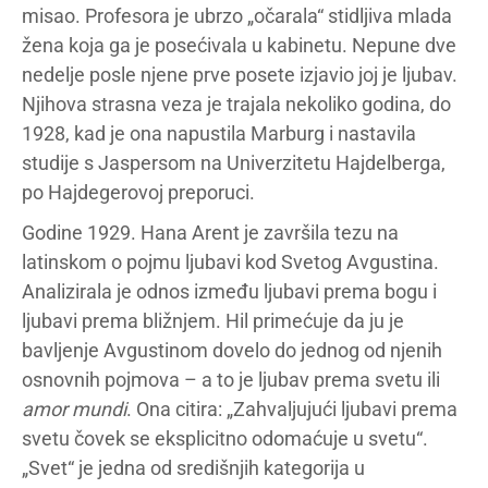
misao. Profesora je ubrzo „očarala“ stidljiva mlada
žena koja ga je posećivala u kabinetu. Nepune dve
nedelje posle njene prve posete izjavio joj je ljubav.
Njihova strasna veza je trajala nekoliko godina, do
1928, kad je ona napustila Marburg i nastavila
studije s Jaspersom na Univerzitetu Hajdelberga,
po Hajdegerovoj preporuci.
Godine 1929. Hana Arent je završila tezu na
latinskom o pojmu ljubavi kod Svetog Avgustina.
Analizirala je odnos između ljubavi prema bogu i
ljubavi prema bližnjem. Hil primećuje da ju je
bavljenje Avgustinom dovelo do jednog od njenih
osnovnih pojmova – a to je ljubav prema svetu ili
amor mundi
. Ona citira: „Zahvaljujući ljubavi prema
svetu čovek se eksplicitno odomaćuje u svetu“.
„Svet“ je jedna od središnjih kategorija u