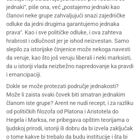
jednaki“, piše ona, već „postajemo jednaki kao
članovi neke grupe zahvaljujući snazi zajedničke
odluke da jedni drugima garantujemo jednaka
prava“. Kao i sve političke odluke, i ova zahteva
hrabrost i odlučnost jer je ishod neizvestan. Samo
slepilo za istorijske činjenice može nekoga navesti
da veruje, kao što još veruju liberali i neki marksisti,
da u istoriji vlada neizbežno napredovanje ka pravdi
i emancipaciji.
Dokle se može protezati područje jednakosti?
Može li zaista svaki čovek biti smatran jednakim
članom iste grupe? Arent ne nudi recept, i za razliku
od političkih filozofa od Platona i Aristotela do
Hegela i Marksa, ne pribegava opštim teorijama o
ljudskoj prirodi, istoriji ili dobru da bi izvela zaključak
o tome kakve bi trebalo da budu institucije i šta bi