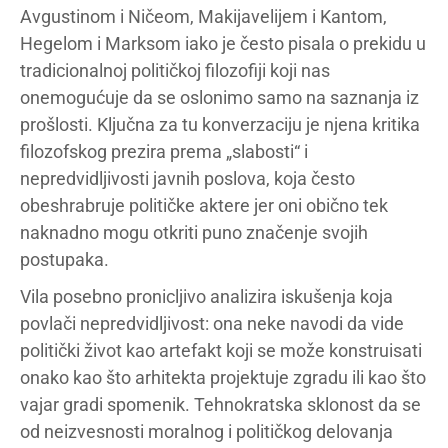
Avgustinom i Ničeom, Makijavelijem i Kantom,
Hegelom i Marksom iako je često pisala o prekidu u
tradicionalnoj političkoj filozofiji koji nas
onemogućuje da se oslonimo samo na saznanja iz
prošlosti. Ključna za tu konverzaciju je njena kritika
filozofskog prezira prema „slabosti“ i
nepredvidljivosti javnih poslova, koja često
obeshrabruje političke aktere jer oni obično tek
naknadno mogu otkriti puno značenje svojih
postupaka.
Vila posebno pronicljivo analizira iskušenja koja
povlači nepredvidljivost: ona neke navodi da vide
politički život kao artefakt koji se može konstruisati
onako kao što arhitekta projektuje zgradu ili kao što
vajar gradi spomenik. Tehnokratska sklonost da se
od neizvesnosti moralnog i političkog delovanja