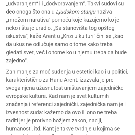
„udvaranjem“ ili „dodvoravanjem“. Takvi sudovi su
deo onoga što ona u
Ljudskom stanju
naziva
„mrežom narativa“ pomoću koje kazujemo ko je
neko i šta je uradio. „Sa stanovišta tog opšteg
iskustva“, kaže Arent u „Krizi u kulturi“ čini se „kao
da ukus ne odlučuje samo o tome kako treba
gledati svet, već i o tome ko u njemu treba da bude
zajedno“.
Zanimanje za moć suđenja u estetici kao i u politici,
karakteristično za Hanu Arent, izazvala je pre
svega njena užasnutost uništavanjem zajedničke
evropske kulture. Kad nam je svet kulturnih
značenja i referenci zajednički, zajednička nam je i
izvesnost suda: kažemo da ovo ili ono ne treba
raditi jer je protivno božjem zakon, naciji,
humanosti, itd. Kant je takve tvrdnje u kojima se