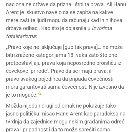
nacionalne države da prizna i štiti ta prava. Ali Hanu
Arent je iskustvo navelo da se zapita na kakve
mere zaštite ljudi mogu da računaju kad ih njihova
država odbaci. Kao što je objasnila u
Izvorima
totalitarizma
:
„Pravo koje ne isključuje [gubitak prava]… ne može
biti izraženo kategorijama 18. veka zato što one
pretpostavljaju prava koja neposredno proističu iz
čovekove ‘prirode’. Pravo da se imaju prava, ili
pravo svakog pojedinca da pripada čovečnosti,
mora garantovati sama čovečnost. Nije izvesno da
2
je to moguće.“
Možda nijedan drugi odlomak ne pokazuje tako
jasno političku misao Hane Arent kao paradoksalna
tvrdnja da zajednice mogu nekim građanima odreći
prava i pripadnost i da to može sprečiti samo