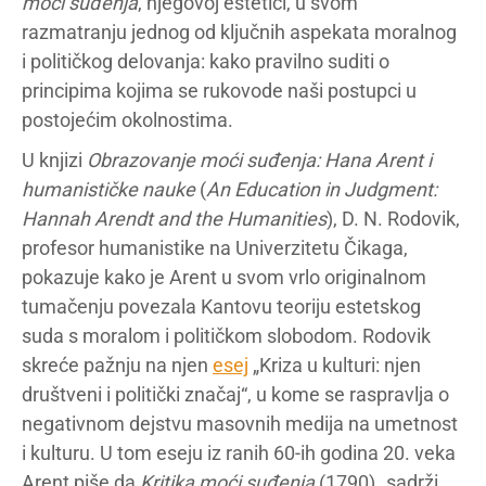
moći suđenja
, njegovoj estetici, u svom
razmatranju jednog od ključnih aspekata moralnog
i političkog delovanja: kako pravilno suditi o
principima kojima se rukovode naši postupci u
postojećim okolnostima.
U knjizi
Obrazovanje moći suđenja: Hana Arent i
humanističke nauke
(
An Education in Judgment:
Hannah Arendt and the Humanities
), D. N. Rodovik,
profesor humanistike na Univerzitetu Čikaga,
pokazuje kako je Arent u svom vrlo originalnom
tumačenju povezala Kantovu teoriju estetskog
suda s moralom i političkom slobodom. Rodovik
skreće pažnju na njen
esej
„Kriza u kulturi: njen
društveni i politički značaj“, u kome se raspravlja o
negativnom dejstvu masovnih medija na umetnost
i kulturu. U tom eseju iz ranih 60-ih godina 20. veka
Arent piše da
Kritika moći suđenja
(1790) „sadrži