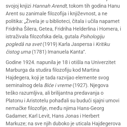
svojoj knjizi
Hannah Arendt
, tokom tih godina Hanu
Arent su zanimale filozofija i književnost, a ne
politika: „Živela je u biblioteci, čitala i učila napamet
Fridriha Šilera, Getea, Fridriha Helderlina i Homera, i
istraživala filozofska dela, gutala
Psihologiju
pogledâ na svet
(1919) Karla Jaspersa i
Kritiku
čistog uma
(1781) Imanuela Kanta“.
Godine 1924. napunila je 18 i otišla na Univerzitet
Marburga da studira filozofiju kod Martina
Hajdegera, koji je tada razvijao elemente svog
seminalnog dela
Biće i vreme
(1927). Njegova
teško razumljiva, ali brilijantna predavanja o
Platonu i Aristotelu pohađali su budući sjajni umovi
nemačke filozofije, među njima Hans-Georg
Gadamer, Karl Levit, Hans Jonas i Herbert
Markuze; na sve njih duboko je uticala Hajdegerova