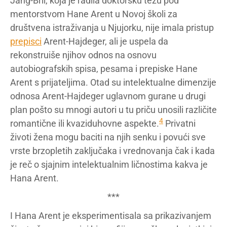
Jang-Bril, koja je radila doktorsku tezu pod
mentorstvom Hane Arent u Novoj školi za
društvena istraživanja u Njujorku, nije imala pristup
prepisci
Arent-Hajdeger, ali je uspela da
rekonstruiše njihov odnos na osnovu
autobiografskih spisa, pesama i prepiske Hane
Arent s prijateljima. Otad su intelektualne dimenzije
odnosa Arent-Hajdeger uglavnom gurane u drugi
plan pošto su mnogi autori u tu priču unosili različite
4
romantične ili kvaziduhovne aspekte.
Privatni
životi žena mogu baciti na njih senku i povući sve
vrste brzopletih zaključaka i vrednovanja čak i kada
je reč o sjajnim intelektualnim ličnostima kakva je
Hana Arent.
***
I Hana Arent je eksperimentisala sa prikazivanjem