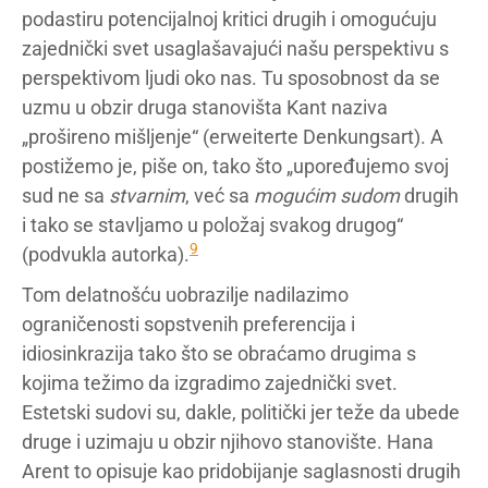
podastiru potencijalnoj kritici drugih i omogućuju
zajednički svet usaglašavajući našu perspektivu s
perspektivom ljudi oko nas. Tu sposobnost da se
uzmu u obzir druga stanovišta Kant naziva
„prošireno mišljenje“ (erweiterte Denkungsart). A
postižemo je, piše on, tako što „upoređujemo svoj
sud ne sa
stvarnim
, već sa
mogućim sudom
drugih
i tako se stavljamo u položaj svakog drugog“
9
(podvukla autorka).
Tom delatnošću uobrazilje nadilazimo
ograničenosti sopstvenih preferencija i
idiosinkrazija tako što se obraćamo drugima s
kojima težimo da izgradimo zajednički svet.
Estetski sudovi su, dakle, politički jer teže da ubede
druge i uzimaju u obzir njihovo stanovište. Hana
Arent to opisuje kao pridobijanje saglasnosti drugih