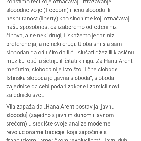
koristimo reči koje označavaju izražavanje
slobodne volje (freedom) i ličnu slobodu ili
nesputanost (liberty) kao sinonime koji označavaju
našu sposobnost da izaberemo određeni niz
činova, a ne neki drugi, i iskažemo jedan niz
preferencija, a ne neki drugi. U oba smisla sam
slobodan da odlučim da li ću slušati džez ili klasičnu
muziku, otići u šetnju ili čitati knjigu. Za Hanu Arent,
međutim, sloboda nije isto što i lične slobode.
Istinska sloboda je „javna sloboda“, sloboda
zajednice da sebi podari zakone i zamisli novi
zajednički svet.
Vila zapaža da „Hana Arent postavlja [javnu
slobodu] (zajedno s javnim duhom i javnom
srećom) u središte svoje analize moderne
revolucionarne tradicije, koja započinje s
francuskom i američkom revolucijom“. Javni duh