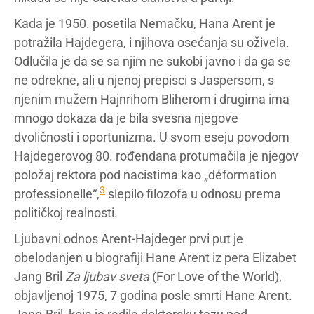
Kada je 1950. posetila Nemačku, Hana Arent je
potražila Hajdegera, i njihova osećanja su oživela.
Odlučila je da se sa njim ne sukobi javno i da ga se
ne odrekne, ali u njenoj prepisci s Jaspersom, s
njenim mužem Hajnrihom Bliherom i drugima ima
mnogo dokaza da je bila svesna njegove
dvoličnosti i oportunizma. U svom eseju povodom
Hajdegerovog 80. rođendana protumačila je njegov
položaj rektora pod nacistima kao „déformation
3
professionelle“,
slepilo filozofa u odnosu prema
političkoj realnosti.
Ljubavni odnos Arent-Hajdeger prvi put je
obelodanjen u biografiji Hane Arent iz pera Elizabet
Jang Bril
Za ljubav sveta
(For Love of the World),
objavljenoj 1975, 7 godina posle smrti Hane Arent.