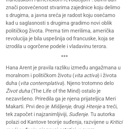
znači posvećenost stvarima zajednice koju delimo
s drugima, a javna sreća je radost koju osećamo
kad u saglasnosti s drugima gradimo novi oblik
političkog života. Prema tim merilima, američka
revolucija je bila uspešnija od francuske, koja se
izrodila u ogorčene podele i vladavinu terora.
***
Hana Arent je pravila razliku između angažmana u
moralnom i političkom životu (
vita activa
) i života
duha (
vita contemplativa
). Njeno trotomno delo
Život duha
(The Life of the Mind) ostalo je
nezavršeno. Priredila ga je njena prijateljica Meri
Makarti. Prvi deo je
Mišljenje
, drugi
Htenje
a treći,
tek započet i najzanimljiviji,
Suđenje
. Tu autorka
polazi od Kantove teorije suđenja, razvijene u
Kritici