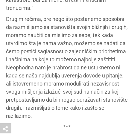
trenucima.“
Drugim rečima, pre nego što postanemo sposobni
da razmišljamo sa stanovišta svojih bližnjih i drugih,
moramo naučiti da mislimo za sebe; tek kada
utvrdimo šta je nama važno, možemo se nadati da
ćemo postići saglasnost o zajedničkim prioritetima
i načinima na koje to možemo najbolje zaštititi.
Neophodna nam je hrabrost da ne ustuknemo ni
kada se naša najdublja uverenja dovode u pitanje;
ali istovremeno moramo modulirati nezavisnost
svoga mišljenja izlažući svoj sud na način za koji
pretpostavljamo da bi mogao odražavati stanovište
drugih, i razmišljati o tome kako i zašto se
razilazimo.
***