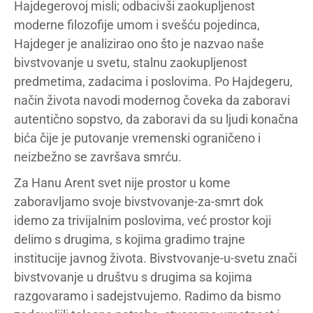
Hajdegerovoj misli; odbacivši zaokupljenost
moderne filozofije umom i svešću pojedinca,
Hajdeger je analizirao ono što je nazvao naše
bivstvovanje u svetu, stalnu zaokupljenost
predmetima, zadacima i poslovima. Po Hajdegeru,
način života navodi modernog čoveka da zaboravi
autentično sopstvo, da zaboravi da su ljudi konačna
bića čije je putovanje vremenski ograničeno i
neizbežno se završava smrću.
Za Hanu Arent svet nije prostor u kome
zaboravljamo svoje bivstvovanje-za-smrt dok
idemo za trivijalnim poslovima, već prostor koji
delimo s drugima, s kojima gradimo trajne
institucije javnog života. Bivstvovanje-u-svetu znači
bivstvovanje u društvu s drugima sa kojima
razgovaramo i sadejstvujemo. Radimo da bismo