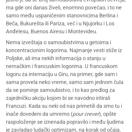
ma gde oni danas živeli, enormno povećao, i to ne
samo među uspaničenim stanovnicima Berlina i
Beča, Bukurešta ili Pariza, već i u Njujorku i Los
Anđelesu, Buenos Airesu i Montevideu.
Nema izveštaja o samoubistvima u getoima i
koncentracionim logorima. Najmanje vesti stiže iz
Poljske, ali ima nekih informacija o stanju u
nemačkim i francuskim logorima. U francuskom
logoru za internaciju u Giru, na primer, gde sam i
sama provela neko vreme, samo sam jednom čula
da se pominje samoubistvo, i to kao predlog za
zajedničku akciju kojom bi se navodno iritirali
Francuzi. Kada su neki od nas primetili da smo tu i
inače dovedeni da umremo (
pour crever
), opšte
raspoloženje se iznenada popravilo i među ljudima
je zavladao ludački optimizam, na korak od očaja.