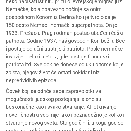
neko napisati istinitu priču o jevrejskoj emigraciji iz
Nemačke, koja obavezno počinje sa onim
gospodinom Konom iz Berlina koji je tvrdio da je
150 odsto Nemac i nemački superpatriota. On je
1933. Prešao u Prag i odmah postao ubeđeni češki
patriota. Godine 1937. naš gospodin Kon beži u Beč
i postaje odlučni austrijski patriota. Posle nemačke
invazije prelazi u Pariz, gde postaje francuski
patriota itd. Sve dok ne donese odluku o tome ko je
zaista, njegov život će ostati pokidani niz
nepredvidivih epizoda.
Čovek koji se odriče sebe zapravo otkriva
mogućnosti ljudskog postojanja, a one su
beskonačne kao i svako stvaranje. Ali otkrivanje
nove ličnosti u sebi nije lako i beznadežno je koliko i
stvaranje novog sveta. Šta god činili, u koga god se
pretvarali, otkrivamo samo vlastitu želju da