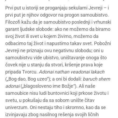
Prvi put u istoriji se proganjaju sekularni Jevreji – i
prvi put je njihov odgovor na progon samoubistvo.
Filozofi kažu da je samoubistvo poslednji i vrhunski
garant ljudske slobode: ako ne možemo da biramo
svoj život ili svet u kojem živimo, možemo da
odbacimo taj život i napustimo takav svet. Pobožni
Jevreji ne priznaju ovu negativnu slobodu; oni u
samoubistvu vide ubistvo, uništavanje onoga što
čovek nije u stanju da stvori, kršenje prava koje
pripada Tvorcu.
Adonai nathan veadonai lakach
(„Bog dao, Bog uzeo“); a oni bi dodali:
baruch shem
adonai
(„blagosloveno ime Božje“). Ali naše
samoubice nisu ludi buntovnici koji prkose životu i
svetu, u pokušaju da sa sobom unište čitav
univerzum. Oni nestaju tiho i skromno, kao da se
izvinjavaju zbog nasilnog rešenja svojih ličnih