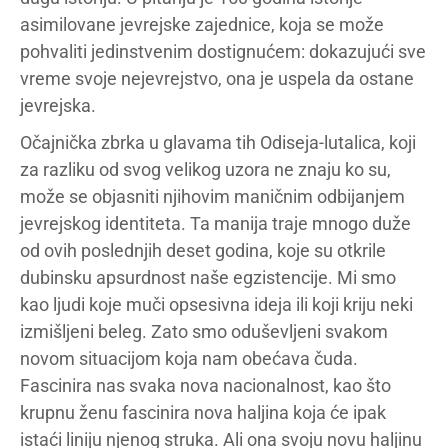
asimilovane jevrejske zajednice, koja se može
pohvaliti jedinstvenim dostignućem: dokazujući sve
vreme svoje nejevrejstvo, ona je uspela da ostane
jevrejska.
Očajnička zbrka u glavama tih Odiseja-lutalica, koji
za razliku od svog velikog uzora ne znaju ko su,
može se objasniti njihovim maničnim odbijanjem
jevrejskog identiteta. Ta manija traje mnogo duže
od ovih poslednjih deset godina, koje su otkrile
dubinsku apsurdnost naše egzistencije. Mi smo
kao ljudi koje muči opsesivna ideja ili koji kriju neki
izmišljeni beleg. Zato smo oduševljeni svakom
novom situacijom koja nam obećava čuda.
Fascinira nas svaka nova nacionalnost, kao što
krupnu ženu fascinira nova haljina koja će ipak
istaći liniju njenog struka. Ali ona svoju novu haljinu