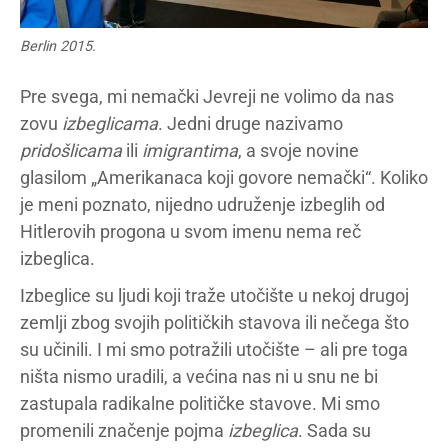
Berlin 2015.
Pre svega, mi nemački Jevreji ne volimo da nas
zovu
izbeglicama
. Jedni druge nazivamo
pridošlicama
ili
imigrantima
, a svoje novine
glasilom „Amerikanaca koji govore nemački“. Koliko
je meni poznato, nijedno udruženje izbeglih od
Hitlerovih progona u svom imenu nema reč
izbeglica.
Izbeglice su ljudi koji traže utočište u nekoj drugoj
zemlji zbog svojih političkih stavova ili nečega što
su učinili. I mi smo potražili utočište – ali pre toga
ništa nismo uradili, a većina nas ni u snu ne bi
zastupala radikalne političke stavove. Mi smo
promenili značenje pojma
izbeglica
. Sada su