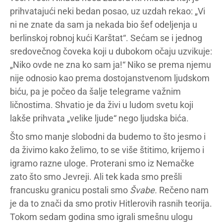
prihvatajući neki bedan posao, uz uzdah rekao: „Vi
ni ne znate da sam ja nekada bio šef odeljenja u
berlinskoj robnoj kući Karštat“. Sećam se i jednog
sredovečnog čoveka koji u dubokom očaju uzvikuje:
„Niko ovde ne zna ko sam ja!“ Niko se prema njemu
nije odnosio kao prema dostojanstvenom ljudskom
biću, pa je počeo da šalje telegrame važnim
ličnostima. Shvatio je da živi u ludom svetu koji
lakše prihvata „velike ljude“ nego ljudska bića.
Što smo manje slobodni da budemo to što jesmo i
da živimo kako želimo, to se više štitimo, krijemo i
igramo razne uloge. Proterani smo iz Nemačke
zato što smo Jevreji. Ali tek kada smo prešli
francusku granicu postali smo
Švabe.
Rečeno nam
je da to znači da smo protiv Hitlerovih rasnih teorija.
Tokom sedam godina smo igrali smešnu ulogu