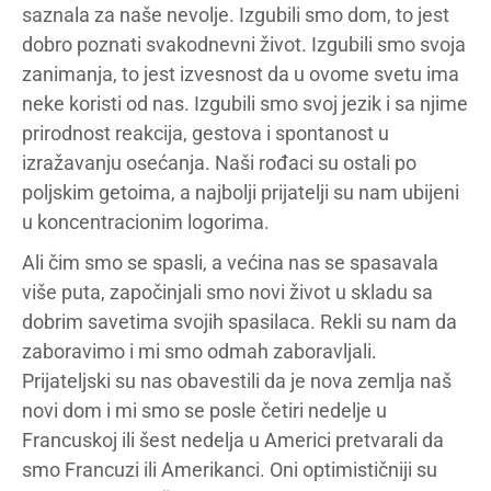
saznala za naše nevolje. Izgubili smo dom, to jest
dobro poznati svakodnevni život. Izgubili smo svoja
zanimanja, to jest izvesnost da u ovome svetu ima
neke koristi od nas. Izgubili smo svoj jezik i sa njime
prirodnost reakcija, gestova i spontanost u
izražavanju osećanja. Naši rođaci su ostali po
poljskim getoima, a najbolji prijatelji su nam ubijeni
u koncentracionim logorima.
Ali čim smo se spasli, a većina nas se spasavala
više puta, započinjali smo novi život u skladu sa
dobrim savetima svojih spasilaca. Rekli su nam da
zaboravimo i mi smo odmah zaboravljali.
Prijateljski su nas obavestili da je nova zemlja naš
novi dom i mi smo se posle četiri nedelje u
Francuskoj ili šest nedelja u Americi pretvarali da
smo Francuzi ili Amerikanci. Oni optimističniji su