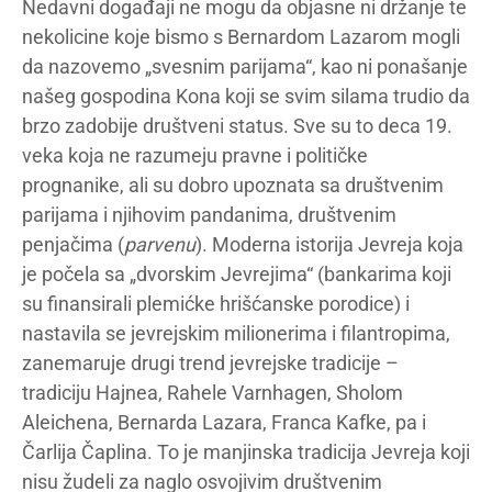
Nedavni događaji ne mogu da objasne ni držanje te
nekolicine koje bismo s Bernardom Lazarom mogli
da nazovemo „svesnim parijama“, kao ni ponašanje
našeg gospodina Kona koji se svim silama trudio da
brzo zadobije društveni status. Sve su to deca 19.
veka koja ne razumeju pravne i političke
prognanike, ali su dobro upoznata sa društvenim
parijama i njihovim pandanima, društvenim
penjačima (
parvenu
). Moderna istorija Jevreja koja
je počela sa „dvorskim Jevrejima“ (bankarima koji
su finansirali plemićke hrišćanske porodice) i
nastavila se jevrejskim milionerima i filantropima,
zanemaruje drugi trend jevrejske tradicije –
tradiciju Hajnea, Rahele Varnhagen, Sholom
Aleichena, Bernarda Lazara, Franca Kafke, pa i
Čarlija Čaplina. To je manjinska tradicija Jevreja koji
nisu žudeli za naglo osvojivim društvenim