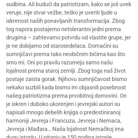
sudbina. Ali budući da patriotizam, kako se još uvek
veruje, nije stvar vežbe, teško je uveriti ljude u
iskrenost naših ponavljanih transformacija. Zbog
tog napora postajemo netolerantni jedni prema
drugima – zahtevamo potvrdu od vlastite grupe, jer
je ne dobijamo od starosedelaca. Domaćini su
sumnjičavi prema tako neobičnim bićima kao što
smo mi. Oni po pravilu razumeju samo našu
lojalnost prema staroj zemlji. Zbog toga naš život
postaje zaista gorak. Njihovu sumnjičavost bismo
nekako suzbili kada bismo im objasnili posebnost
našeg patriotizma prema prvobitnoj domovini. On
je iskren i duboko ukorenjen i jevrejski autori su
napisali mnogo debelih knjiga o predestiniranoj
harmoniji Jevreja i Francuza, Jevreja i Nemaca,
Jevreja i Mađara… Naša lojalnost Nemačkoj ima
dugu istoriju. U pitanju je 150 godina istorije