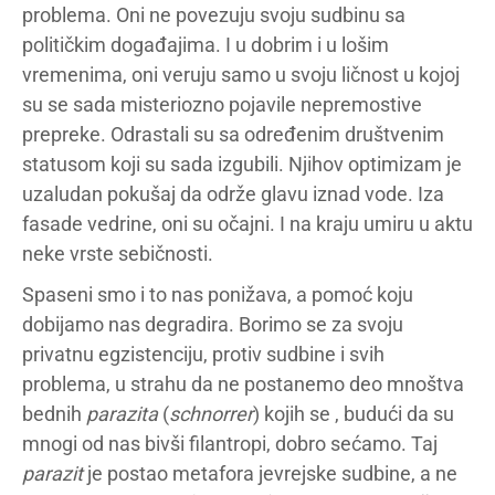
problema. Oni ne povezuju svoju sudbinu sa
političkim događajima. I u dobrim i u lošim
vremenima, oni veruju samo u svoju ličnost u kojoj
su se sada misteriozno pojavile nepremostive
prepreke. Odrastali su sa određenim društvenim
statusom koji su sada izgubili. Njihov optimizam je
uzaludan pokušaj da održe glavu iznad vode. Iza
fasade vedrine, oni su očajni. I na kraju umiru u aktu
neke vrste sebičnosti.
Spaseni smo i to nas ponižava, a pomoć koju
dobijamo nas degradira. Borimo se za svoju
privatnu egzistenciju, protiv sudbine i svih
problema, u strahu da ne postanemo deo mnoštva
bednih
parazita
(
schnorrer
) kojih se , budući da su
mnogi od nas bivši filantropi, dobro sećamo. Taj
parazit
je postao metafora jevrejske sudbine, a ne