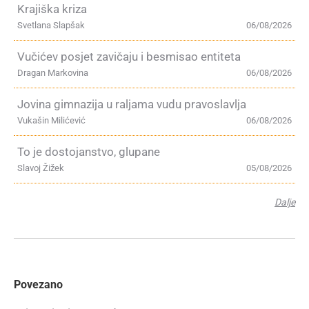
Krajiška kriza
Svetlana Slapšak
06/08/2026
Vučićev posjet zavičaju i besmisao entiteta
Dragan Markovina
06/08/2026
Jovina gimnazija u raljama vudu pravoslavlja
Vukašin Milićević
06/08/2026
To je dostojanstvo, glupane
Slavoj Žižek
05/08/2026
Dalje
Povezano