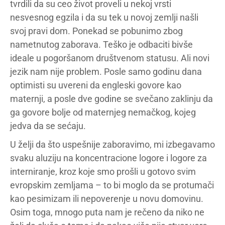
tvrdili da su ceo život proveli u nekoj vrsti
nesvesnog egzila i da su tek u novoj zemlji našli
svoj pravi dom. Ponekad se pobunimo zbog
nametnutog zaborava. Teško je odbaciti bivše
ideale u pogoršanom društvenom statusu. Ali novi
jezik nam nije problem. Posle samo godinu dana
optimisti su uvereni da engleski govore kao
maternji, a posle dve godine se svečano zaklinju da
ga govore bolje od maternjeg nemačkog, kojeg
jedva da se sećaju.
U želji da što uspešnije zaboravimo, mi izbegavamo
svaku aluziju na koncentracione logore i logore za
interniranje, kroz koje smo prošli u gotovo svim
evropskim zemljama – to bi moglo da se protumači
kao pesimizam ili nepoverenje u novu domovinu.
Osim toga, mnogo puta nam je rečeno da niko ne