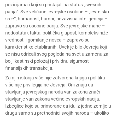
pozicijama i koji su pristajali na status „svesnih
parija“. Sve veličane jevrejske osobine – „jevrejsko
srce“, humanost, humor, nezavisna inteligencija –
zapravo su osobine parija. Sve jevrejske mane –
nedostatak takta, politička glupost, kompleks niže
vrednosti i gomilanje novca – zapravo su
karakteristike etabliranih. Uvek je bilo Jevreja koji
se nisu odricali svog pogleda na svet u zamenu za
bolji kastinski položaj i prividnu sigurnost
finansijskih transakcija.
Za njih istorija više nije zatvorena knjiga i politika
više nije privilegija ne-Jevreja. Oni znaju da
stavljanja jevrejskog naroda van zakona znači
stavljanje van zakona većine evropskih nacija.
Izbeglice koje su primorane da idu iz jedne zemlje u
drugu samo su prethodnici svojih naroda – ukoliko