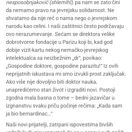
nesposobnjaković (shlemihl)
, pa nam se zato čini
da nemamo pravo na jevrejsku solidarnost. Ne
shvatamo da nije reč o nama nego o jevrejskom
narodu kao celini. I naši zaštitnici često podržavaju
ovo nerazumevanje. Sećam se direktora velike
dobrotvorne fondacije u Parizu koji bi, kad god
dobije vizit-kartu nekog nemačko-jevrejskog
intelektualca sa neizbežnim „dr“, povikao:
„Gospodine doktore, gospodine parazitu!“ Iz ovih
neprijatnih iskustava mi smo izvukli prost zaključak.
Ako više nije dovoljno biti doktor nauka,
unapredićemo stari život i izgraditi novi. Postoji
zgodna mala basna o tome – bedni jazavičar u
izgnanstvu svaku priču počinje rečima: „Kada sam
ja bio bernardinac…“
Naši novi prijatelji, zatrpani ispovestima bivših