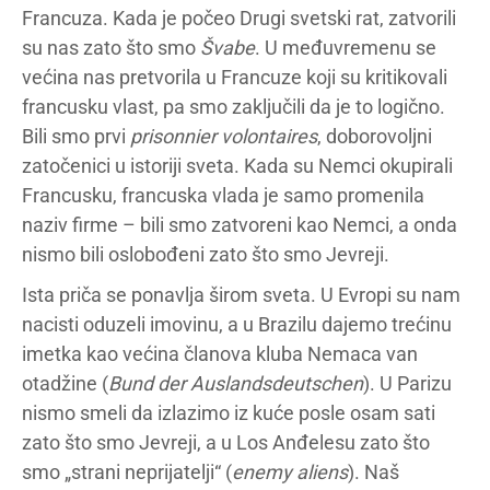
Francuza. Kada je počeo Drugi svetski rat, zatvorili
su nas zato što smo
Švabe
. U međuvremenu se
većina nas pretvorila u Francuze koji su kritikovali
francusku vlast, pa smo zaključili da je to logično.
Bili smo prvi
prisonnier volontaires
, doborovoljni
zatočenici u istoriji sveta. Kada su Nemci okupirali
Francusku, francuska vlada je samo promenila
naziv firme – bili smo zatvoreni kao Nemci, a onda
nismo bili oslobođeni zato što smo Jevreji.
Ista priča se ponavlja širom sveta. U Evropi su nam
nacisti oduzeli imovinu, a u Brazilu dajemo trećinu
imetka kao većina članova kluba Nemaca van
otadžine (
Bund der Auslandsdeutschen
). U Parizu
nismo smeli da izlazimo iz kuće posle osam sati
zato što smo Jevreji, a u Los Anđelesu zato što
smo „strani neprijatelji“ (
enemy aliens
). Naš