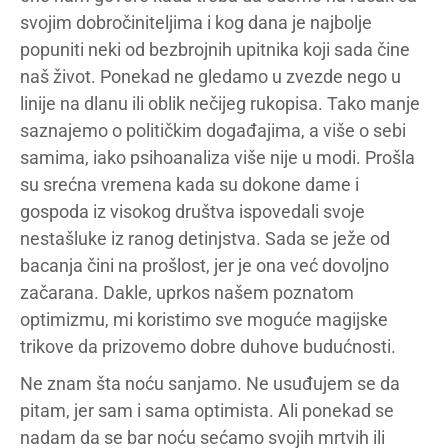
svojim dobročiniteljima i kog dana je najbolje
popuniti neki od bezbrojnih upitnika koji sada čine
naš život. Ponekad ne gledamo u zvezde nego u
linije na dlanu ili oblik nečijeg rukopisa. Tako manje
saznajemo o političkim događajima, a više o sebi
samima, iako psihoanaliza više nije u modi. Prošla
su srećna vremena kada su dokone dame i
gospoda iz visokog društva ispovedali svoje
nestašluke iz ranog detinjstva. Sada se ježe od
bacanja čini na prošlost, jer je ona već dovoljno
začarana. Dakle, uprkos našem poznatom
optimizmu, mi koristimo sve moguće magijske
trikove da prizovemo dobre duhove budućnosti.
Ne znam šta noću sanjamo. Ne usuđujem se da
pitam, jer sam i sama optimista. Ali ponekad se
nadam da se bar noću sećamo svojih mrtvih ili