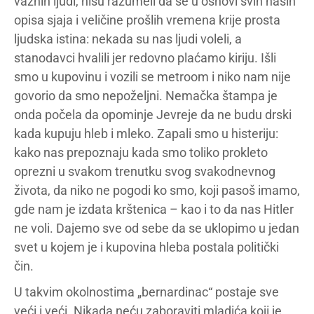
važnih ljudi, nisu razumeli da se u osnovi svih naših
opisa sjaja i veličine prošlih vremena krije prosta
ljudska istina: nekada su nas ljudi voleli, a
stanodavci hvalili jer redovno plaćamo kiriju. Išli
smo u kupovinu i vozili se metroom i niko nam nije
govorio da smo nepoželjni. Nemačka štampa je
onda počela da opominje Jevreje da ne budu drski
kada kupuju hleb i mleko. Zapali smo u histeriju:
kako nas prepoznaju kada smo toliko prokleto
oprezni u svakom trenutku svog svakodnevnog
života, da niko ne pogodi ko smo, koji pasoš imamo,
gde nam je izdata krštenica – kao i to da nas Hitler
ne voli. Dajemo sve od sebe da se uklopimo u jedan
svet u kojem je i kupovina hleba postala politički
čin.
U takvim okolnostima „bernardinac“ postaje sve
veći i veći. Nikada neću zaboraviti mladića koji je