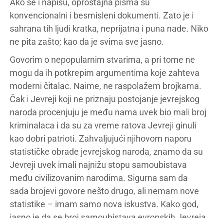
Ako se i napišu, oproštajna pisma su
konvencionalni i besmisleni dokumenti. Zato je i
sahrana tih ljudi kratka, neprijatna i puna nade. Niko
ne pita zašto; kao da je svima sve jasno.
Govorim o nepopularnim stvarima, a pri tome ne
mogu da ih potkrepim argumentima koje zahteva
moderni čitalac. Naime, ne raspolažem brojkama.
Čak i Jevreji koji ne priznaju postojanje jevrejskog
naroda procenjuju je među nama uvek bio mali broj
kriminalaca i da su za vreme ratova Jevreji ginuli
kao dobri patrioti. Zahvaljujući njihovom naporu
statističke obrade jevrejskog naroda, znamo da su
Jevreji uvek imali najnižu stopu samoubistava
među civilizovanim narodima. Sigurna sam da
sada brojevi govore nešto drugo, ali nemam nove
statistike – imam samo nova iskustva. Kako god,
jasno je da se broj samoubistava evropskih Jevreja,