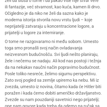
želi da sluša o tome i da pakao više nije stvar vere
ili fantazije, već stvarnost, kao kuća, kamen ili drvo.
Očigledno je da niko ne želi da sazna kako je
moderna istorija stvorila novu vrstu ljudi – koje
neprijatelji zatvaraju u koncentracione logore, a
prijatelji u logore za interniranje.
O tome ne razgovaramo ni među sobom. Umesto
toga smo pronašli svoj način ovladavanja
neizvesnom budućnošću. Svi ljudi nešto planiraju,
žele i nečemu se nadaju. Ali kod nas postoji i težnja
da na nekakav naučni način popravimo budućnost.
Posle toliko nesreće, želimo sigurnu perspektivu.
Zato svoj pogled sa zemlje upiremo ka nebu. Mi iz
zvezda, umesto iz novina, čitamo kada će Hitler biti
poražen i kada ćemo dobiti američko državljanstvo.
Zvezde su nam pouzdaniji savetnici nego prijatelji;
one nam govore kada treba da odemo na ručak sa