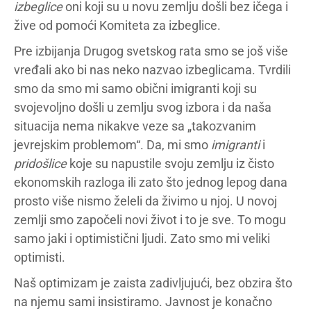
izbeglice
oni koji su u novu zemlju došli bez ičega i
žive od pomoći Komiteta za izbeglice.
Pre izbijanja Drugog svetskog rata smo se još više
vređali ako bi nas neko nazvao izbeglicama. Tvrdili
smo da smo mi samo obični imigranti koji su
svojevoljno došli u zemlju svog izbora i da naša
situacija nema nikakve veze sa „takozvanim
jevrejskim problemom“. Da, mi smo
imigranti
i
pridošlice
koje su napustile svoju zemlju iz čisto
ekonomskih razloga ili zato što jednog lepog dana
prosto više nismo želeli da živimo u njoj. U novoj
zemlji smo započeli novi život i to je sve. To mogu
samo jaki i optimistični ljudi. Zato smo mi veliki
optimisti.
Naš optimizam je zaista zadivljujući, bez obzira što
na njemu sami insistiramo. Javnost je konačno