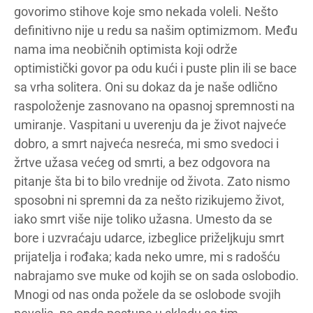
govorimo stihove koje smo nekada voleli. Nešto
definitivno nije u redu sa našim optimizmom. Među
nama ima neobičnih optimista koji održe
optimistički govor pa odu kući i puste plin ili se bace
sa vrha solitera. Oni su dokaz da je naše odlično
raspoloženje zasnovano na opasnoj spremnosti na
umiranje. Vaspitani u uverenju da je život najveće
dobro, a smrt najveća nesreća, mi smo svedoci i
žrtve užasa većeg od smrti, a bez odgovora na
pitanje šta bi to bilo vrednije od života. Zato nismo
sposobni ni spremni da za nešto rizikujemo život,
iako smrt više nije toliko užasna. Umesto da se
bore i uzvraćaju udarce, izbeglice priželjkuju smrt
prijatelja i rođaka; kada neko umre, mi s radošću
nabrajamo sve muke od kojih se on sada oslobodio.
Mnogi od nas onda požele da se oslobode svojih