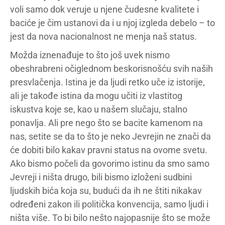
voli samo dok veruje u njene čudesne kvalitete i
baciće je čim ustanovi da i u njoj izgleda debelo – to
jest da nova nacionalnost ne menja naš status.
Možda iznenađuje to što još uvek nismo
obeshrabreni očiglednom beskorisnošću svih naših
presvlačenja. Istina je da ljudi retko uče iz istorije,
ali je takođe istina da mogu učiti iz vlastitog
iskustva koje se, kao u našem slučaju, stalno
ponavlja. Ali pre nego što se bacite kamenom na
nas, setite se da to što je neko Jevrejin ne znači da
će dobiti bilo kakav pravni status na ovome svetu.
Ako bismo počeli da govorimo istinu da smo samo
Jevreji i ništa drugo, bili bismo izloženi sudbini
ljudskih bića koja su, budući da ih ne štiti nikakav
određeni zakon ili politička konvencija, samo ljudi i
ništa više. To bi bilo nešto najopasnije što se može