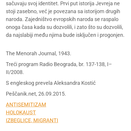
sačuvaju svoj identitet. Prvi put istorija Jevreja ne
stoji zasebno, već je povezana sa istorijom drugih
naroda. Zajedništvo evropskih naroda se raspalo
onoga časa kada su dozvolili, i zato što su dozvolili,
da najslabiji među njima bude isključen i progonjen.
The Menorah Journal, 1943.
Treći program Radio Beograda, br. 137-138, I–
II/2008.
S engleskog prevela Aleksandra Kostić
Peščanik.net, 26.09.2015.
ANTISEMITIZAM
HOLOKAUST
IZBEGLICE, MIGRANTI