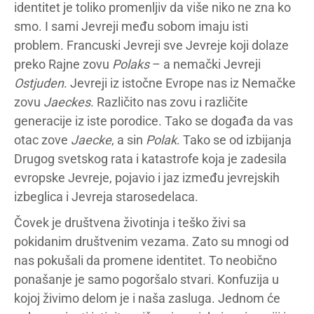
identitet je toliko promenljiv da više niko ne zna ko
smo. I sami Jevreji među sobom imaju isti
problem. Francuski Jevreji sve Jevreje koji dolaze
preko Rajne zovu
Polaks
– a nemački Jevreji
Ostjuden
. Jevreji iz istočne Evrope nas iz Nemačke
zovu
Jaeckes
. Različito nas zovu i različite
generacije iz iste porodice. Tako se događa da vas
otac zove
Jaecke
, a sin
Polak
. Tako se od izbijanja
Drugog svetskog rata i katastrofe koja je zadesila
evropske Jevreje, pojavio i jaz između jevrejskih
izbeglica i Jevreja starosedelaca.
Čovek je društvena životinja i teško živi sa
pokidanim društvenim vezama. Zato su mnogi od
nas pokušali da promene identitet. To neobično
ponašanje je samo pogoršalo stvari. Konfuzija u
kojoj živimo delom je i naša zasluga. Jednom će