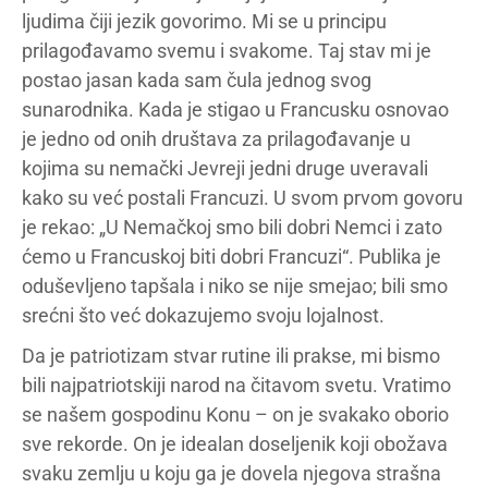
ljudima čiji jezik govorimo. Mi se u principu
prilagođavamo svemu i svakome. Taj stav mi je
postao jasan kada sam čula jednog svog
sunarodnika. Kada je stigao u Francusku osnovao
je jedno od onih društava za prilagođavanje u
kojima su nemački Jevreji jedni druge uveravali
kako su već postali Francuzi. U svom prvom govoru
je rekao: „U Nemačkoj smo bili dobri Nemci i zato
ćemo u Francuskoj biti dobri Francuzi“. Publika je
oduševljeno tapšala i niko se nije smejao; bili smo
srećni što već dokazujemo svoju lojalnost.
Da je patriotizam stvar rutine ili prakse, mi bismo
bili najpatriotskiji narod na čitavom svetu. Vratimo
se našem gospodinu Konu – on je svakako oborio
sve rekorde. On je idealan doseljenik koji obožava
svaku zemlju u koju ga je dovela njegova strašna