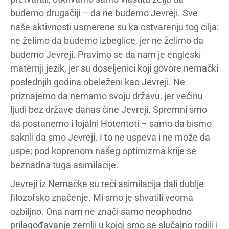
budemo drugačiji – da ne budemo Jevreji. Sve
naše aktivnosti usmerene su ka ostvarenju tog cilja:
ne želimo da budemo izbeglice, jer ne želimo da
budemo Jevreji. Pravimo se da nam je engleski
maternji jezik, jer su doseljenici koji govore nemački
poslednjih godina obeleženi kao Jevreji. Ne
priznajemo da nemamo svoju državu, jer većinu
ljudi bez države danas čine Jevreji. Spremni smo
da postanemo i lojalni Hotentoti – samo da bismo
sakrili da smo Jevreji. I to ne uspeva i ne može da
uspe; pod koprenom našeg optimizma krije se
beznadna tuga asimilacije.
Jevreji iz Nemačke su reči asimilacija dali dublje
filozofsko značenje. Mi smo je shvatili veoma
ozbiljno. Ona nam ne znači samo neophodno
prilagođavanje zemlji u kojoj smo se slučajno rodili i