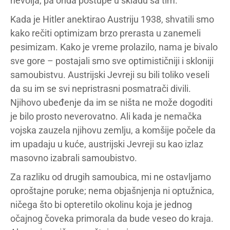
nevolja, pa onda postupe u skladu sa tim.
Kada je Hitler anektirao Austriju 1938, shvatili smo
kako rečiti optimizam brzo prerasta u zanemeli
pesimizam. Kako je vreme prolazilo, nama je bivalo
sve gore – postajali smo sve optimističniji i skloniji
samoubistvu. Austrijski Jevreji su bili toliko veseli
da su im se svi nepristrasni posmatrači divili.
Njihovo ubeđenje da im se ništa ne može dogoditi
je bilo prosto neverovatno. Ali kada je nemačka
vojska zauzela njihovu zemlju, a komšije počele da
im upadaju u kuće, austrijski Jevreji su kao izlaz
masovno izabrali samoubistvo.
Za razliku od drugih samoubica, mi ne ostavljamo
oproštajne poruke; nema objašnjenja ni optužnica,
ničega što bi opteretilo okolinu koja je jednog
očajnog čoveka primorala da bude veseo do kraja.