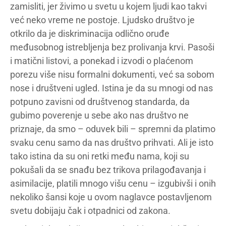
zamisliti, jer živimo u svetu u kojem ljudi kao takvi
već neko vreme ne postoje. Ljudsko društvo je
otkrilo da je diskriminacija odlično oruđe
međusobnog istrebljenja bez prolivanja krvi. Pasoši
i matični listovi, a ponekad i izvodi o plaćenom
porezu više nisu formalni dokumenti, već sa sobom
nose i društveni ugled. Istina je da su mnogi od nas
potpuno zavisni od društvenog standarda, da
gubimo poverenje u sebe ako nas društvo ne
priznaje, da smo – oduvek bili – spremni da platimo
svaku cenu samo da nas društvo prihvati. Ali je isto
tako istina da su oni retki među nama, koji su
pokušali da se snađu bez trikova prilagođavanja i
asimilacije, platili mnogo višu cenu – izgubivši i onih
nekoliko šansi koje u ovom naglavce postavljenom
svetu dobijaju čak i otpadnici od zakona.