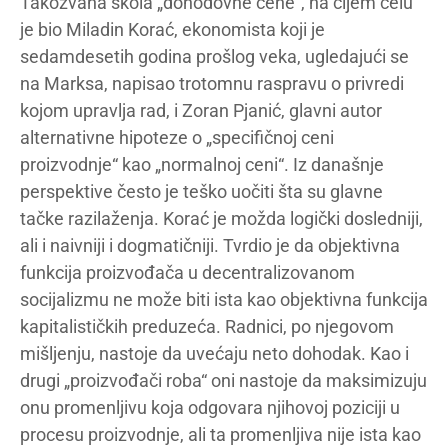
Takozvana škola „dohodovne cene“, na čijem čelu
je bio Miladin Korać, ekonomista koji je
sedamdesetih godina prošlog veka, ugledajući se
na Marksa, napisao trotomnu raspravu o privredi
kojom upravlja rad, i Zoran Pjanić, glavni autor
alternativne hipoteze o „specifičnoj ceni
proizvodnje“ kao „normalnoj ceni“. Iz današnje
perspektive često je teško uočiti šta su glavne
tačke razilaženja. Korać je možda logički dosledniji,
ali i naivniji i dogmatičniji. Tvrdio je da objektivna
funkcija proizvođača u decentralizovanom
socijalizmu ne može biti ista kao objektivna funkcija
kapitalističkih preduzeća. Radnici, po njegovom
mišljenju, nastoje da uvećaju neto dohodak. Kao i
drugi „proizvođači roba“ oni nastoje da maksimizuju
onu promenljivu koja odgovara njihovoj poziciji u
procesu proizvodnje, ali ta promenljiva nije ista kao