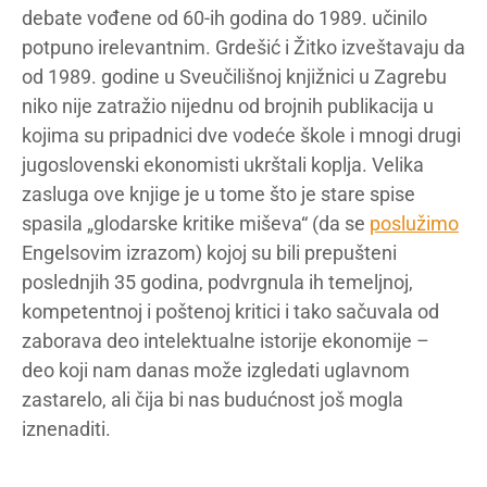
debate vođene od 60-ih godina do 1989. učinilo
potpuno irelevantnim. Grdešić i Žitko izveštavaju da
od 1989. godine u Sveučilišnoj knjižnici u Zagrebu
niko nije zatražio nijednu od brojnih publikacija u
kojima su pripadnici dve vodeće škole i mnogi drugi
jugoslovenski ekonomisti ukrštali koplja. Velika
zasluga ove knjige je u tome što je stare spise
spasila „glodarske kritike miševa“ (da se
poslužimo
Engelsovim izrazom) kojoj su bili prepušteni
poslednjih 35 godina, podvrgnula ih temeljnoj,
kompetentnoj i poštenoj kritici i tako sačuvala od
zaborava deo intelektualne istorije ekonomije –
deo koji nam danas može izgledati uglavnom
zastarelo, ali čija bi nas budućnost još mogla
iznenaditi.