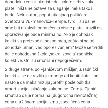
dohodak u celini iskoriste da isplate sebi visoke
plate i ništa ne ostave za ulaganje, neka tako i
bude. Neki autori, poput uticajnog političara
Svetozara Vukmanovića-Tempa, tvrdili su da ne
sme biti nikakvih ograničenja visine plata i tražili da
oporezivanje bude minimalno. Ako je dohodak
kolektiva proizvod njihovog rada, zašto bi se taj
dohodak umanjivao oporezivanjem? Može se tvrditi
da je dohodovna škola „sakralizovala“ radničke
kolektive. Oni su smatrani nepogrešivim.
S druge strane, po Pjanićevom mišljenju, radnički
kolektivi se ne razlikuju mnogo od kapitalista: i oni
nastoje da maksimizuju „profit“ posle odbitka
amortizacije i plaćanja zakupnine. Zato je Pjanić
smatrao da je normalna (dugoročna ravnotežna)
cena u tržišnom socijalizmu „specifična cena