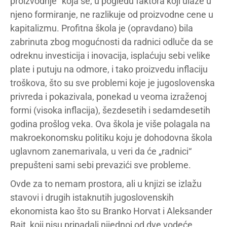
proizvodnje“ koja se, u pogledu faktora koji ulaze u
njeno formiranje, ne razlikuje od proizvodne cene u
kapitalizmu. Profitna škola je (opravdano) bila
zabrinuta zbog mogućnosti da radnici odluče da se
odreknu investicija i inovacija, isplaćuju sebi velike
plate i putuju na odmore, i tako proizvedu inflaciju
troškova, što su sve problemi koje je jugoslovenska
privreda i pokazivala, ponekad u veoma izraženoj
formi (visoka inflacija), šezdesetih i sedamdesetih
godina prošlog veka. Ova škola je više polagala na
makroekonomsku politiku koju je dohodovna škola
uglavnom zanemarivala, u veri da će „radnici“
prepušteni sami sebi prevazići sve probleme.
Ovde za to nemam prostora, ali u knjizi se izlažu
stavovi i drugih istaknutih jugoslovenskih
ekonomista kao što su Branko Horvat i Aleksander
Bajt, koji nisu pripadali nijednoj od dve vodeće