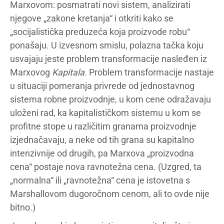
Marxovom: posmatrati novi sistem, analizirati
njegove „zakone kretanja“ i otkriti kako se
„socijalistička preduzeća koja proizvode robu“
ponašaju. U izvesnom smislu, polazna tačka koju
usvajaju jeste problem transformacije nasleđen iz
Marxovog
Kapitala.
Problem transformacije nastaje
u situaciji pomeranja privrede od jednostavnog
sistema robne proizvodnje, u kom cene odražavaju
uloženi rad, ka kapitalističkom sistemu u kom se
profitne stope u različitim granama proizvodnje
izjednačavaju, a neke od tih grana su kapitalno
intenzivnije od drugih, pa Marxova „proizvodna
cena“ postaje nova ravnotežna cena. (Uzgred, ta
„normalna“ ili „ravnotežna“ cena je istovetna s
Marshallovom dugoročnom cenom, ali to ovde nije
bitno.)