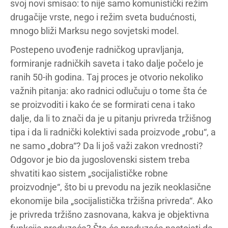
svoj novi smisao: to nije samo komunistički režim
drugačije vrste, nego i režim sveta budućnosti,
mnogo bliži Marksu nego sovjetski model.
Postepeno uvođenje radničkog upravljanja,
formiranje radničkih saveta i tako dalje počelo je
ranih 50-ih godina. Taj proces je otvorio nekoliko
važnih pitanja: ako radnici odlučuju o tome šta će
se proizvoditi i kako će se formirati cena i tako
dalje, da li to znači da je u pitanju privreda tržišnog
tipa i da li radnički kolektivi sada proizvode „robu“, a
ne samo „dobra“? Da li još važi zakon vrednosti?
Odgovor je bio da jugoslovenski sistem treba
shvatiti kao sistem „socijalističke robne
proizvodnje“, što bi u prevodu na jezik neoklasične
ekonomije bila „socijalistička tržišna privreda“. Ako
je privreda tržišno zasnovana, kakva je objektivna