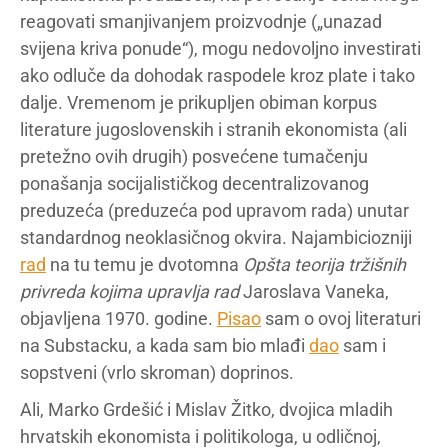
reagovati smanjivanjem proizvodnje („unazad
svijena kriva ponude“), mogu nedovoljno investirati
ako odluče da dohodak raspodele kroz plate i tako
dalje. Vremenom je prikupljen obiman korpus
literature jugoslovenskih i stranih ekonomista (ali
pretežno ovih drugih) posvećene tumačenju
ponašanja socijalističkog decentralizovanog
preduzeća (preduzeća pod upravom rada) unutar
standardnog neoklasičnog okvira. Najambiciozniji
rad
na tu temu je dvotomna
Opšta
teorija tržišnih
privreda kojima upravlja rad
Jaroslava Vaneka,
objavljena 1970. godine.
Pisao
sam o ovoj literaturi
na Substacku, a kada sam bio mlađi
dao
sam i
sopstveni (vrlo skroman) doprinos.
Ali, Marko Grdešić i Mislav Žitko, dvojica mladih
hrvatskih ekonomista i politikologa, u odličnoj,