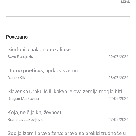
Dalje
Povezano
Simfonija nakon apokalipse
Savo Đorojević
29/07/2026
Homo poeticus, uprkos svemu
Danilo Kiš
28/07/2026
Slavenka Drakulić ili kakva je ova zemlja mogla biti
Dragan Markovina
22/06/2026
Koja, ne čija književnost
Branislav Jakovljević
27/05/2026
Socijalizam i prava žena: pravo na prekid trudnoće u