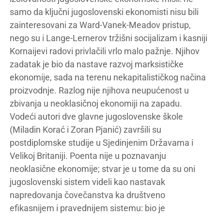
samo da ključni jugoslovenski ekonomisti nisu bili
zainteresovani za Ward-Vanek-Meadov pristup,
nego su i Lange-Lernerov tržišni socijalizam i kasniji
Kornaijevi radovi privlačili vrlo malo pažnje. Njihov
zadatak je bio da nastave razvoj marksističke
ekonomije, sada na terenu nekapitalističkog načina
proizvodnje. Razlog nije njihova neupućenost u
zbivanja u neoklasičnoj ekonomiji na zapadu.
Vodeći autori dve glavne jugoslovenske škole
(Miladin Korać i Zoran Pjanić) završili su
postdiplomske studije u Sjedinjenim Državama i
Velikoj Britaniji. Poenta nije u poznavanju
neoklasične ekonomije; stvar je u tome da su oni
jugoslovenski sistem videli kao nastavak
napredovanja čovečanstva ka društveno
efikasnijem i pravednijem sistemu: bio je