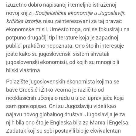
izuzetno dobro napisanoj i temeljno istraženoj
novoj knjizi,
Socijalistička ekonomija u Jugoslaviji:
kritička istorija
, nisu zainteresovani za taj pravac
ekonomske misli. Umesto toga, oni se fokusiraju na
potpuno drugačiji tip literature koja je zapadnoj
publici praktično nepoznata. Ono što ih interesuje
jeste kako su jugoslovenski sistem shvatali
jugoslovenski ekonomisti, od kojih su mnogi bili
bliski vlastima.
Polazište jugoslovenskih ekonomista kojima se
bave Grdešić i Žitko veoma je različito od
neoklasičnih učenja o radu u ulozi upravljača koja
sam gore opisao. Oni su Jugoslaviju videli kao
najavu novog globalnog društva. Jugoslavija je za
njih bila ono što je Engleska bila za Marxa i Engelsa.
Zadatak koji su sebi postavili bio je ekvivalentan