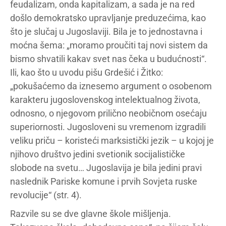
feudalizam, onda kapitalizam, a sada je na red
došlo demokratsko upravljanje preduzećima, kao
što je slučaj u Jugoslaviji. Bila je to jednostavna i
moćna šema: „moramo proučiti taj novi sistem da
bismo shvatili kakav svet nas čeka u budućnosti“.
Ili, kao što u uvodu pišu Grdešić i Žitko:
„pokušaćemo da iznesemo argument o osobenom
karakteru jugoslovenskog intelektualnog života,
odnosno, o njegovom prilično neobičnom osećaju
superiornosti. Jugosloveni su vremenom izgradili
veliku priču – koristeći marksistički jezik – u kojoj je
njihovo društvo jedini svetionik socijalističke
slobode na svetu… Jugoslavija je bila jedini pravi
naslednik Pariske komune i prvih Sovjeta ruske
revolucije“ (str. 4).
Razvile su se dve glavne škole mišljenja.