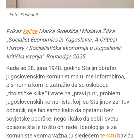
Foto: Peščanik
Prikaz
knjige
Marka Grdešića i Mislava Žitka
„Socialist Economics in Yugoslavia. A Critical
History / Socijalistička ekonomija u Jugoslaviji:
kritička istorija“, Routledge 2025.
Kada se 28. juna 1948. godine Staljin obratio
jugoslovenskim komunistima u ime Informbiroa,
pismom u kom je zatražio da se oslobode
„titoističke klike“ i vrate na „pravi put“, problem
jugoslovenskih komunista, koji su Staljinov zahtev
odbacili, nije bio samo kako da opstanu bez
sovjetske podrške, nego i kako da sebi i svetu
objasne šta je to što oni rade. Ideologija je za
komuniste veoma važna (u sledećem
tekstu
baviću