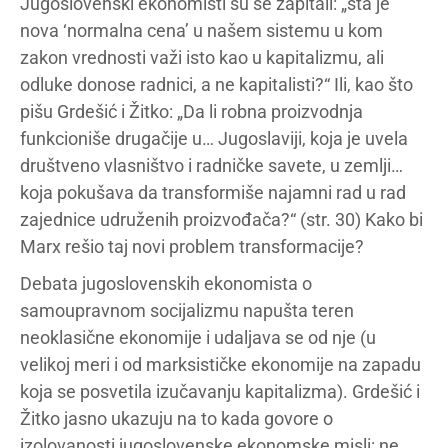
Jugoslovenski ekonomisti su se zapitali: „šta je
nova ‘normalna cena’ u našem sistemu u kom
zakon vrednosti važi isto kao u kapitalizmu, ali
odluke donose radnici, a ne kapitalisti?“ Ili, kao što
pišu Grdešić i Žitko: „Da li robna proizvodnja
funkcioniše drugačije u… Jugoslaviji, koja je uvela
društveno vlasništvo i radničke savete, u zemlji…
koja pokušava da transformiše najamni rad u rad
zajednice udruženih proizvođača?“ (str. 30) Kako bi
Marx rešio taj novi problem transformacije?
Debata jugoslovenskih ekonomista o
samoupravnom socijalizmu napušta teren
neoklasične ekonomije i udaljava se od nje (u
velikoj meri i od marksističke ekonomije na zapadu
koja se posvetila izučavanju kapitalizma). Grdešić i
Žitko jasno ukazuju na to kada govore o
izolovanosti jugoslovenske ekonomske misli: ne