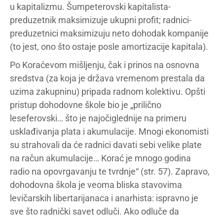
u kapitalizmu. Šumpeterovski kapitalista-
preduzetnik maksimizuje ukupni profit; radnici-
preduzetnici maksimizuju neto dohodak kompanije
(to jest, ono što ostaje posle amortizacije kapitala).
Po Koraćevom mišljenju, čak i prinos na osnovna
sredstva (za koja je država vremenom prestala da
uzima zakupninu) pripada radnom kolektivu. Opšti
pristup dohodovne škole bio je „prilično
leseferovski… što je najočiglednije na primeru
usklađivanja plata i akumulacije. Mnogi ekonomisti
su strahovali da će radnici davati sebi velike plate
na račun akumulacije… Korać je mnogo godina
radio na opovrgavanju te tvrdnje“ (str. 57). Zapravo,
dohodovna škola je veoma bliska stavovima
levičarskih libertarijanaca i anarhista: ispravno je
sve što radnički savet odluči. Ako odluče da