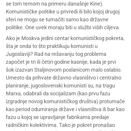
se tom temom na primeru današnje Kine).
Komunističke politike u privredi ili bilo kojoj drugoj
sferi ne mogu se tumačiti samo kao državne
politike. One uvek moraju biti u službi viših ciljeva.
Ako je Moskva jedini centar komunističkog pokreta,
šta je onda to što praktikuju komunisti u
Jugoslaviji? Rad na rešavanju tog problema
započet je tri ili četiri godine kasnije, kada je prvi
šok izazvan Staljinovom poslanicom malo oslabio.
Umesto da prihvate državno vlasništvo i centralno
planiranje, jugoslovenski komunisti su, na tragu
Marxa, odabrali da socijalizam (kao prvu fazu
izgradnje novog komunističkog društva) protumače
kao period odumiranja države i vlasništva ili bar kao
fazu u kojoj se upravljanje fabrikama predaje
radničkim kolektivima. Tako je pokret pronašao