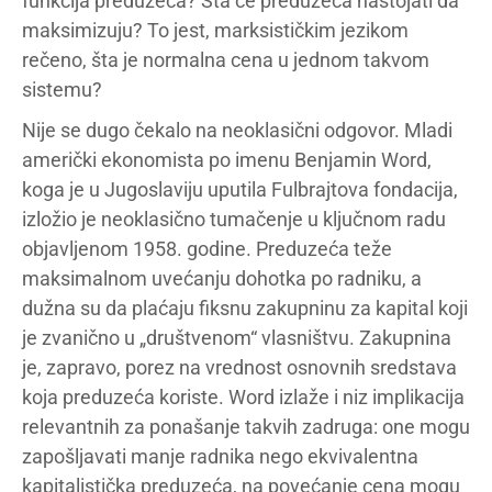
funkcija preduzeća? Šta će preduzeća nastojati da
maksimizuju? To jest, marksističkim jezikom
rečeno, šta je normalna cena u jednom takvom
sistemu?
Nije se dugo čekalo na neoklasični odgovor. Mladi
američki ekonomista po imenu Benjamin Word,
koga je u Jugoslaviju uputila Fulbrajtova fondacija,
izložio je neoklasično tumačenje u ključnom radu
objavljenom 1958. godine. Preduzeća teže
maksimalnom uvećanju dohotka po radniku, a
dužna su da plaćaju fiksnu zakupninu za kapital koji
je zvanično u „društvenom“ vlasništvu. Zakupnina
je, zapravo, porez na vrednost osnovnih sredstava
koja preduzeća koriste. Word izlaže i niz implikacija
relevantnih za ponašanje takvih zadruga: one mogu
zapošljavati manje radnika nego ekvivalentna
kapitalistička preduzeća, na povećanje cena mogu