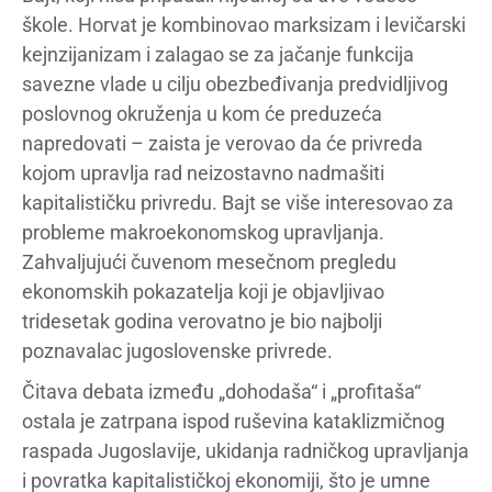
škole. Horvat je kombinovao marksizam i levičarski
kejnzijanizam i zalagao se za jačanje funkcija
savezne vlade u cilju obezbeđivanja predvidljivog
poslovnog okruženja u kom će preduzeća
napredovati – zaista je verovao da će privreda
kojom upravlja rad neizostavno nadmašiti
kapitalističku privredu. Bajt se više interesovao za
probleme makroekonomskog upravljanja.
Zahvaljujući čuvenom mesečnom pregledu
ekonomskih pokazatelja koji je objavljivao
tridesetak godina verovatno je bio najbolji
poznavalac jugoslovenske privrede.
Čitava debata između „dohodaša“ i „profitaša“
ostala je zatrpana ispod ruševina kataklizmičnog
raspada Jugoslavije, ukidanja radničkog upravljanja
i povratka kapitalističkoj ekonomiji, što je umne