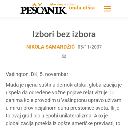
Izbori bez izbora
NIKOLA SAMARDŽIĆ
05/11/2007
Vašington, DK, 5. novembar
Mada je njena suština demokratska, globalizacija je
uspela da određene važne pojave relativizuje. U
danima koje provodim u Vašingtonu upravo uživam
u miru i provincijalnom duhu prestonice sveta. Ili je
to ovaj grad bio u epohi unilateralizma. Ako je
globalizacija potekla iz opšte američke prevlasti, to