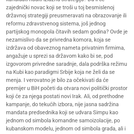
zajednički novac koji se troši u toj besmislenoj
državnoj strategiji preusmeravati na obrazovanje ili
reformu zdravstvenog sistema, još jednog
partijskog monopola čitavih sedam godina? Ovde je
nezamislivo da se privredna komora, koja se
izdržava od obaveznog nameta privatnim firmima,
angažuje u sprezi sa državom kako bi se, pod
izgovorom privredne saradnje, dala podrška režimu
na Kubi kao paradigmi Srbije koja ne želi da se
menja. I verovatno je bilo za očekivati da će
premijer u BiH početi da otvara novi politički prostor
koji će za njega postati novi Irak. Ali, od prethodne
kampanje, do tekućih izbora, nije jasna sadržina
mandata predsednika koji se udvara Simpu kao
jednom od simbola komandne samoizolacije, po
kubanskom modelu, jednom od simbola grada, ali i