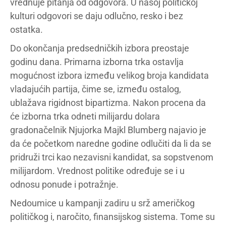
vrednuje pitanja od odgovora. U našoj političkoj
kulturi odgovori se daju odlučno, resko i bez
ostatka.
Do okončanja predsedničkih izbora preostaje
godinu dana. Primarna izborna trka ostavlja
mogućnost izbora između velikog broja kandidata
vladajućih partija, čime se, između ostalog,
ublažava rigidnost bipartizma. Nakon procena da
će izborna trka odneti milijardu dolara
gradonačelnik Njujorka Majkl Blumberg najavio je
da će početkom naredne godine odlučiti da li da se
pridruži trci kao nezavisni kandidat, sa sopstvenom
milijardom. Vrednost politike određuje se i u
odnosu ponude i potražnje.
Nedoumice u kampanji zadiru u srž američkog
političkog i, naročito, finansijskog sistema. Tome su