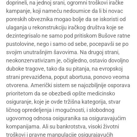
doprineli, na jednoj srani, ogromni troškovi iračke
kampanje, koji nameću nedoumice da li bi novac
poreskih obveznika mogao bolje da se iskoristi od
ulaganja u rekonstrukciju iračkog društva koje se
dezintegrisalo ne samo pod pritiskom Bušove ratne
pustolovine, nego i samo od sebe, pocepavši se po
svojim unutrašnjim šavovima. Na drugoj strani,
neokonzervativizam je, očigledno, ostavio dovoljno
duboke tragove, tako da su pitanja, na evropskoj
strani prevaziđena, poput abortusa, ponovo veoma
otvorena. Američki sistem se najozbiljnije osporava
prioritetom da se obezbedi opšte medicinsko
osiguranje, koje je ovde tržišna kategorija, stvar
ličnog opredeljenja i mogućnosti, i slobodnog
ugovornog odnosa osiguranika sa osiguravajućim
kompanijama. Ali su bankrotstva, visoki životni
troškovi i pravne manpulacije osigurajavućih