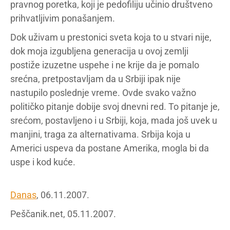
pravnog poretka, koji je pedofiliju učinio društveno
prihvatljivim ponašanjem.
Dok uživam u prestonici sveta koja to u stvari nije,
dok moja izgubljena generacija u ovoj zemlji
postiže izuzetne uspehe i ne krije da je pomalo
srećna, pretpostavljam da u Srbiji ipak nije
nastupilo poslednje vreme. Ovde svako važno
političko pitanje dobije svoj dnevni red. To pitanje je,
srećom, postavljeno i u Srbiji, koja, mada još uvek u
manjini, traga za alternativama. Srbija koja u
Americi uspeva da postane Amerika, mogla bi da
uspe i kod kuće.
Danas
, 06.11.2007.
Peščanik.net, 05.11.2007.