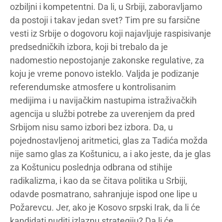
ozbiljni i kompetentni. Da li, u Srbiji, zaboravljamo
da postoji i takav jedan svet? Tim pre su farsične
vesti iz Srbije o dogovoru koji najavljuje raspisivanje
predsedničkih izbora, koji bi trebalo da je
nadomestio nepostojanje zakonske regulative, za
koju je vreme ponovo isteklo. Valjda je podizanje
referendumske atmosfere u kontrolisanim
medijima i u navijačkim nastupima istraživačkih
agencija u službi potrebe za uverenjem da pred
Srbijom nisu samo izbori bez izbora. Da, u
pojednostavljenoj aritmetici, glas za Tadića možda
nije samo glas za Koštunicu, a i ako jeste, da je glas
za Koštunicu poslednja odbrana od stihije
radikalizma, i kao da se čitava politika u Srbiji,
odavde posmatrano, sahranjuje ispod one lipe u
Požarevcu. Jer, ako je Kosovo srpski Irak, da li će
kandidati nuditi izlaznu strategiju? Da li će