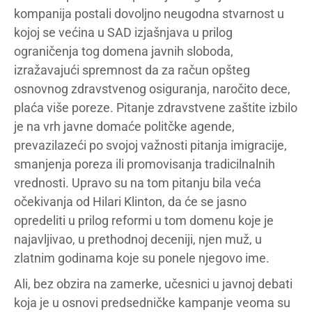
kompanija postali dovoljno neugodna stvarnost u
kojoj se većina u SAD izjašnjava u prilog
ograničenja tog domena javnih sloboda,
izražavajući spremnost da za račun opšteg
osnovnog zdravstvenog osiguranja, naročito dece,
plaća više poreze. Pitanje zdravstvene zaštite izbilo
je na vrh javne domaće politčke agende,
prevazilazeći po svojoj važnosti pitanja imigracije,
smanjenja poreza ili promovisanja tradicilnalnih
vrednosti. Upravo su na tom pitanju bila veća
očekivanja od Hilari Klinton, da će se jasno
opredeliti u prilog reformi u tom domenu koje je
najavljivao, u prethodnoj deceniji, njen muž, u
zlatnim godinama koje su ponele njegovo ime.
Ali, bez obzira na zamerke, učesnici u javnoj debati
koja je u osnovi predsedničke kampanje veoma su