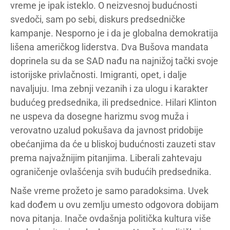
vreme je ipak isteklo. O neizvesnoj budućnosti
svedoči, sam po sebi, diskurs predsedničke
kampanje. Nesporno je i da je globalna demokratija
lišena američkog liderstva. Dva Bušova mandata
doprinela su da se SAD nađu na najnižoj tački svoje
istorijske privlačnosti. Imigranti, opet, i dalje
navaljuju. Ima zebnji vezanih i za ulogu i karakter
budućeg predsednika, ili predsednice. Hilari Klinton
ne uspeva da dosegne harizmu svog muža i
verovatno uzalud pokušava da javnost pridobije
obećanjima da će u bliskoj budućnosti zauzeti stav
prema najvažnijim pitanjima. Liberali zahtevaju
ograničenje ovlašćenja svih budućih predsednika.
Naše vreme prožeto je samo paradoksima. Uvek
kad dođem u ovu zemlju umesto odgovora dobijam
nova pitanja. Inače ovdašnja politička kultura više