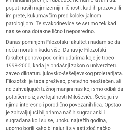
poput naših najmizernijih ličnosti, kad ih prozovu ili
im prete, kukumavčim pred kolokvijalnom
patologijom. Te svakodnevice se setimo tek kad
nas se ona dotakne lično i neposredno.
Danas pominjem Filozofski fakultet i nadam se da
neću morati nikada više. Danas je Filozofski
fakultet ponovo pod onim udarima koje je trpeo
1998-2000, kada je ondašnji zakon o univerzitetu
zaveo diktaturu julovsko-šešeljevskog proletarijata.
Filozofski je tada preživeo, pretežno neoštećen, ali
ne zahvaljujući tužnoj manjini nas koji smo odbili da
potpišemo izjave lojalnosti Miloševiću, Šešelju i s
njima interesno i porodično povezanih lica. Opstao
je zahvaljujući hiljadama naših sugrađanki i
sugrađana koji su se, u toku najtežih godina,
uporno borili kako bi najurili s vlasti zločinačko