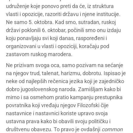
udruženje koje ponovo preti da će, iz struktura
vlasti i opozicije, razoriti državu i njene institucije.
Ne samo 5. oktobra. Kad smo, sutradan, ruskoj
državi poklonili 6. oktobar, počinili smo onu izdaju
koju ponavljaju svi koji danas, raspoređeni i
organizovani u vlasti i opoziciji, koračaju pod
zastavom ruskog marodera.
Ne prizivam svoga oca, samo pozivam na sećanje
na njegov trud, talenat, harizmu, dobrotu. Ispisao je
neke od najlepših rečenica jezika koji je zajedničko
dobro jugoslovenskog naroda. Zamišljam kako bi
mirno i sa osmehom pratio kampanju prestupnika
povratnika koji vređaju njegov Filozofski čije
nastavnice i nastavnici koriste upravo svoja
ustavna prava kako bi obavili svoju političku i
društvenu obavezu. To pravo je ovdašnji
common