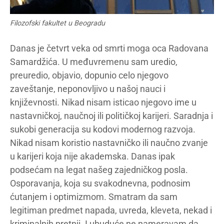
Filozofski fakultet u Beogradu
Danas je četvrt veka od smrti moga oca Radovana
Samardžića. U međuvremenu sam uredio,
preuredio, objavio, dopunio celo njegovo
zaveštanje, neponovljivo u našoj nauci i
književnosti. Nikad nisam isticao njegovo ime u
nastavničkoj, naučnoj ili političkoj karijeri. Saradnja i
sukobi generacija su kodovi modernog razvoja.
Nikad nisam koristio nastavničko ili naučno zvanje
u karijeri koja nije akademska. Danas ipak
podsećam na legat našeg zajedničkog posla.
Osporavanja, koja su svakodnevna, podnosim
ćutanjem i optimizmom. Smatram da sam
legitiman predmet napada, uvreda, kleveta, nekad i
kriminalnih pretnji. I ubuduće ne nameravam da,