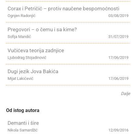
Corax i Petričić – protiv naučene bespomoćnosti
Ognjen Radonjić
03/08/2019
Pregovori – o čemu i sa kime?
Sofija Mandić
31/07/2019
Vučićeva teorija zadnjice
Ljubodrag Stojadinović
17/06/2019
Dugi jezik Jova Bakića
Mijat Lakićević
17/06/2019
Dalje
Od istog autora
Demanti i šire
Nikola Samardžić
12/09/2016