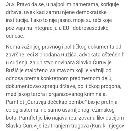
law
. Pravo da se, u najboljim namerama, koriguje
država, uvek kad zamru njene demokratske
institucije. I ako to nije jasno, moje su reči koje
pozivaju na integraciju u EU i dobrosusedske
odnose.
Nema važnijeg pravnog i političkog dokumenta od
završne reči Slobodana Ružića, advokata oštećenih
u suđenju za ubistvo novinara Slavka Ćuruvije.
Ružić je staloženo, sa stavom koji je važniji od
odnosa prema konkretnom predmetnom delu,
dokumentovao spregu države, političkog progona,
medijskog terora i organizovanog kriminala.
Pamflet „Ćuruvija dočekao bombe“ bio je pretnja
celog sistema, ne samo usamljenog režimskog
bota. Pamflet je bio najava realizovana likvidacijom
Slavka Ćuruvije i zatiranjem tragova (Kurak i njegov