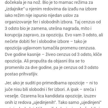
dočekala je na nož. Bio je to mamac režima za
„izdajnike“ u njenim redovima da izađu na izbore
iako režim nije ispunio nijedan uslov za
organizovanje fer i slobodnih izbora. Taj cenzus od
3 odsto bio je zamena, utešna nagrada, mito i
korupcija zapravo, za opoziciju. Evo vam 3 odsto, ali
nećete dobiti fer i slobodne izbore – tako je
opozicija uglavnom tumačila promenu cenzusa.
Dve godine kasnije – živeo cenzus od 3 odsto, kliče
opozicija. Ali propušta da objasni šta se to
promenilo za dve godine, pa je cenzus od 3 odsto
postao prihvatljiv.
Jer, ako je suditi po primedbama opozicije – ni to
juče nisu bili slobodni i fer izbori. A ipak – sreća i
veselje. Ozarena lica kandidata opozicije, izuzev
onih iz redova „ujedinjenih“. Tako samo „ujedinjeni“