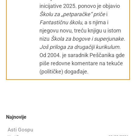
inicijative 2025. ponovo je objavio
Školu za „petparačke“ priče
i
Fantastičnu školu
, a s njima i
njegovu novu, treću knjigu u istom
nizu
Škola za bogove i superjunake.
Još priloga za drugačiji kurikulum
.
Od 2004. je saradnik Peščanika gde
piše redovne komentare na tekuće
(političke) događaje.
Najnovije
Asti Gospu