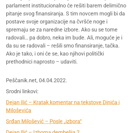
parlament institucionalno će rešiti barem delimično
pitanje svog finansiranja. S tim novcem mogli bi da
postave svoje organizacije na čvršće noge i
spremaju se za naredne izbore. Ako su se tome
radovali… pa dobro, neka im bude. Ali, moguće je i
da su se radovali – rešili smo finansiranje, tačka.
Ako je tako, i oni će se, kao njihovi politički
prethodnici naprosto – udaviti.
Peščanik.net, 04.04.2022.
Srodni linkovi:
Dejan Ilić – Kratak komentar na tekstove Dinića i
Miloševića
Srđan Milošević – Posle „izbora“
Dejan Ilić – Izborna dembelija 2