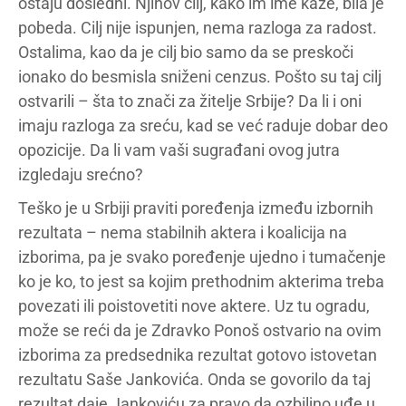
ostaju dosledni. Njihov cilj, kako im ime kaže, bila je
pobeda. Cilj nije ispunjen, nema razloga za radost.
Ostalima, kao da je cilj bio samo da se preskoči
ionako do besmisla sniženi cenzus. Pošto su taj cilj
ostvarili – šta to znači za žitelje Srbije? Da li i oni
imaju razloga za sreću, kad se već raduje dobar deo
opozicije. Da li vam vaši sugrađani ovog jutra
izgledaju srećno?
Teško je u Srbiji praviti poređenja između izbornih
rezultata – nema stabilnih aktera i koalicija na
izborima, pa je svako poređenje ujedno i tumačenje
ko je ko, to jest sa kojim prethodnim akterima treba
povezati ili poistovetiti nove aktere. Uz tu ogradu,
može se reći da je Zdravko Ponoš ostvario na ovim
izborima za predsednika rezultat gotovo istovetan
rezultatu Saše Jankovića. Onda se govorilo da taj
rezultat daje Jankoviću za pravo da ozbiljno uđe u