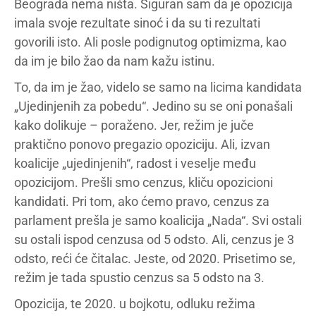
Beograda nema ništa. Siguran sam da je opozicija
imala svoje rezultate sinoć i da su ti rezultati
govorili isto. Ali posle podignutog optimizma, kao
da im je bilo žao da nam kažu istinu.
To, da im je žao, videlo se samo na licima kandidata
„Ujedinjenih za pobedu“. Jedino su se oni ponašali
kako dolikuje – poraženo. Jer, režim je juče
praktično ponovo pregazio opoziciju. Ali, izvan
koalicije „ujedinjenih“, radost i veselje među
opozicijom. Prešli smo cenzus, kliču opozicioni
kandidati. Pri tom, ako ćemo pravo, cenzus za
parlament prešla je samo koalicija „Nada“. Svi ostali
su ostali ispod cenzusa od 5 odsto. Ali, cenzus je 3
odsto, reći će čitalac. Jeste, od 2020. Prisetimo se,
režim je tada spustio cenzus sa 5 odsto na 3.
Opozicija, te 2020. u bojkotu, odluku režima