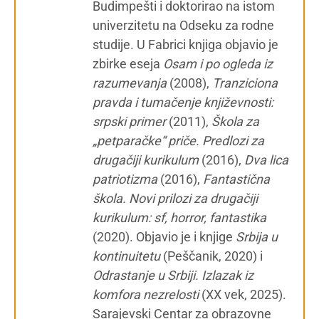
Budimpešti i doktorirao na istom
univerzitetu na Odseku za rodne
studije. U Fabrici knjiga objavio je
zbirke eseja
Osam i po ogleda iz
razumevanja
(2008),
Tranziciona
pravda i tumačenje književnosti:
srpski primer
(2011),
Škola za
„petparačke“ priče. Predlozi za
drugačiji kurikulum
(2016),
Dva lica
patriotizma
(2016),
Fantastična
škola. Novi prilozi za drugačiji
kurikulum: sf, horror, fantastika
(2020). Objavio je i knjige
Srbija u
kontinuitetu
(Peščanik, 2020) i
Odrastanje u Srbiji. Izlazak iz
komfora nezrelosti
(XX vek, 2025).
Sarajevski Centar za obrazovne