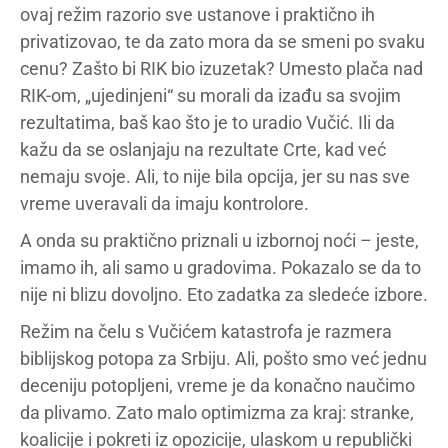
ovaj režim razorio sve ustanove i praktično ih
privatizovao, te da zato mora da se smeni po svaku
cenu? Zašto bi RIK bio izuzetak? Umesto plača nad
RIK-om, „ujedinjeni“ su morali da izađu sa svojim
rezultatima, baš kao što je to uradio Vučić. Ili da
kažu da se oslanjaju na rezultate Crte, kad već
nemaju svoje. Ali, to nije bila opcija, jer su nas sve
vreme uveravali da imaju kontrolore.
A onda su praktično priznali u izbornoj noći – jeste,
imamo ih, ali samo u gradovima. Pokazalo se da to
nije ni blizu dovoljno. Eto zadatka za sledeće izbore.
Režim na čelu s Vučićem katastrofa je razmera
biblijskog potopa za Srbiju. Ali, pošto smo već jednu
deceniju potopljeni, vreme je da konačno naučimo
da plivamo. Zato malo optimizma za kraj: stranke,
koalicije i pokreti iz opozicije, ulaskom u republički