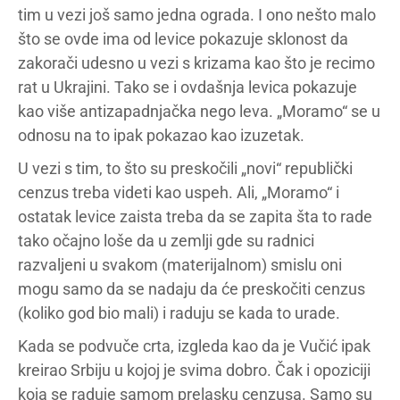
tim u vezi još samo jedna ograda. I ono nešto malo
što se ovde ima od levice pokazuje sklonost da
zakorači udesno u vezi s krizama kao što je recimo
rat u Ukrajini. Tako se i ovdašnja levica pokazuje
kao više antizapadnjačka nego leva. „Moramo“ se u
odnosu na to ipak pokazao kao izuzetak.
U vezi s tim, to što su preskočili „novi“ republički
cenzus treba videti kao uspeh. Ali, „Moramo“ i
ostatak levice zaista treba da se zapita šta to rade
tako očajno loše da u zemlji gde su radnici
razvaljeni u svakom (materijalnom) smislu oni
mogu samo da se nadaju da će preskočiti cenzus
(koliko god bio mali) i raduju se kada to urade.
Kada se podvuče crta, izgleda kao da je Vučić ipak
kreirao Srbiju u kojoj je svima dobro. Čak i opoziciji
koja se raduje samom prelasku cenzusa. Samo su