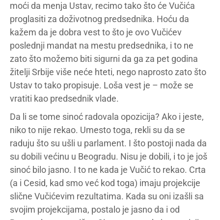
moći da menja Ustav, recimo tako što će Vučića
proglasiti za doživotnog predsednika. Hoću da
kažem da je dobra vest to što je ovo Vučićev
poslednji mandat na mestu predsednika, i to ne
zato što možemo biti sigurni da ga za pet godina
žitelji Srbije više neće hteti, nego naprosto zato što
Ustav to tako propisuje. Loša vest je – može se
vratiti kao predsednik vlade.
Da li se tome sinoć radovala opozicija? Ako i jeste,
niko to nije rekao. Umesto toga, rekli su da se
raduju što su ušli u parlament. I što postoji nada da
su dobili većinu u Beogradu. Nisu je dobili, i to je još
sinoć bilo jasno. I to ne kada je Vučić to rekao. Crta
(a i Cesid, kad smo već kod toga) imaju projekcije
slične Vučićevim rezultatima. Kada su oni izašli sa
svojim projekcijama, postalo je jasno da i od