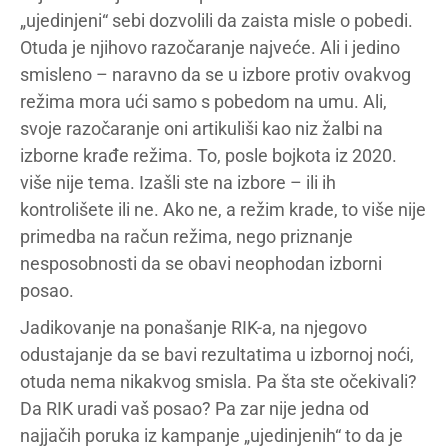
„ujedinjeni“ sebi dozvolili da zaista misle o pobedi.
Otuda je njihovo razočaranje najveće. Ali i jedino
smisleno – naravno da se u izbore protiv ovakvog
režima mora ući samo s pobedom na umu. Ali,
svoje razočaranje oni artikuliši kao niz žalbi na
izborne krađe režima. To, posle bojkota iz 2020.
više nije tema. Izašli ste na izbore – ili ih
kontrolišete ili ne. Ako ne, a režim krade, to više nije
primedba na račun režima, nego priznanje
nesposobnosti da se obavi neophodan izborni
posao.
Jadikovanje na ponašanje RIK-a, na njegovo
odustajanje da se bavi rezultatima u izbornoj noći,
otuda nema nikakvog smisla. Pa šta ste očekivali?
Da RIK uradi vaš posao? Pa zar nije jedna od
najjačih poruka iz kampanje „ujedinjenih“ to da je