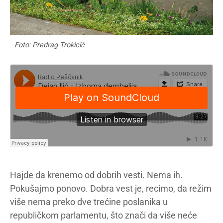
Foto: Predrag Trokicić
Hajde da krenemo od dobrih vesti. Nema ih.
Pokušajmo ponovo. Dobra vest je, recimo, da režim
više nema preko dve trećine poslanika u
republičkom parlamentu, što znači da više neće