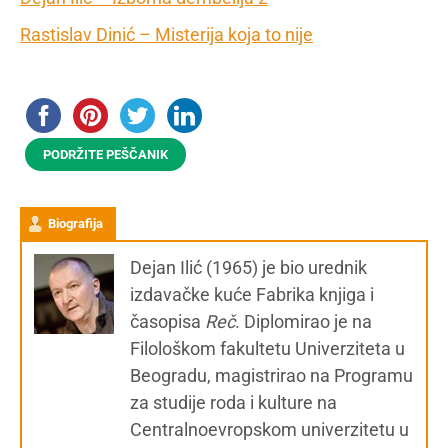
Rastislav Dinić – Misterija koja to nije
PODRŽITE PEŠČANIK
Biografija
Dejan Ilić (1965) je bio urednik
izdavačke kuće Fabrika knjiga i
časopisa
Reč
. Diplomirao je na
Filološkom fakultetu Univerziteta u
Beogradu, magistrirao na Programu
za studije roda i kulture na
Centralnoevropskom univerzitetu u