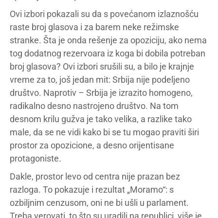
Ovi izbori pokazali su da s povećanom izlaznošću
raste broj glasova i za barem neke režimske
stranke. Šta je onda rešenje za opoziciju, ako nema
tog dodatnog rezervoara iz koga bi dobila potreban
broj glasova? Ovi izbori srušili su, a bilo je krajnje
vreme za to, još jedan mit: Srbija nije podeljeno
društvo. Naprotiv – Srbija je izrazito homogeno,
radikalno desno nastrojeno društvo. Na tom
desnom krilu gužva je tako velika, a razlike tako
male, da se ne vidi kako bi se tu mogao praviti širi
prostor za opozicione, a desno orijentisane
protagoniste.
Dakle, prostor levo od centra nije prazan bez
razloga. To pokazuje i rezultat „Moramo“: s
ozbiljnim cenzusom, oni ne bi ušli u parlament.
Treba verovati, to što su uradili na republici, više je