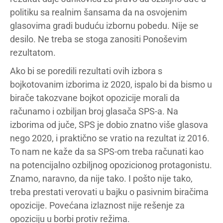
politiku sa realnim šansama da na osvojenim
glasovima gradi buduću izbornu pobedu. Nije se
desilo. Ne treba se stoga zanositi Ponoševim
rezultatom.
Ako bi se poredili rezultati ovih izbora s
bojkotovanim izborima iz 2020, ispalo bi da bismo u
birače takozvane bojkot opozicije morali da
računamo i ozbiljan broj glasača SPS-a. Na
izborima od juče, SPS je dobio znatno više glasova
nego 2020, i praktično se vratio na rezultat iz 2016.
To nam ne kaže da sa SPS-om treba računati kao
na potencijalno ozbiljnog opozicionog protagonistu.
Znamo, naravno, da nije tako. I pošto nije tako,
treba prestati verovati u bajku o pasivnim biračima
opozicije. Povećana izlaznost nije rešenje za
opoziciju u borbi protiv režima.