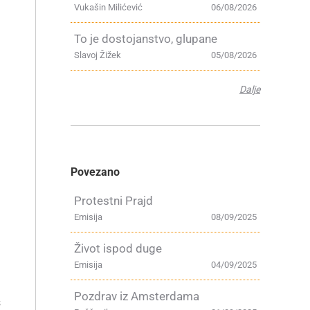
Vukašin Milićević
06/08/2026
To je dostojanstvo, glupane
Slavoj Žižek
05/08/2026
Dalje
Povezano
Protestni Prajd
Emisija
08/09/2025
Život ispod duge
Emisija
04/09/2025
Pozdrav iz Amsterdama
s