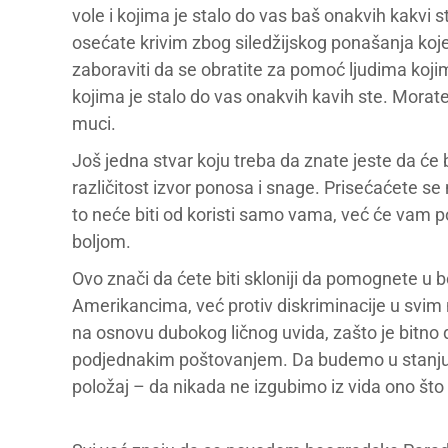
vole i kojima je stalo do vas baš onakvih kakvi 
osećate krivim zbog siledžijskog ponašanja koj
zaboraviti da se obratite za pomoć ljudima kojima 
kojima je stalo do vas onakvih kavih ste. Morate
muci.
Još jedna stvar koju treba da znate jeste da će 
različitost izvor ponosa i snage. Prisećaćete s
to neće biti od koristi samo vama, već će vam 
boljom.
Ovo znači da ćete biti skloniji da pomognete u 
Amerikancima, već protiv diskriminacije u svim 
na osnovu dubokog ličnog uvida, zašto je bitno 
podjednakim poštovanjem. Da budemo u stanju d
položaj – da nikada ne izgubimo iz vida ono što