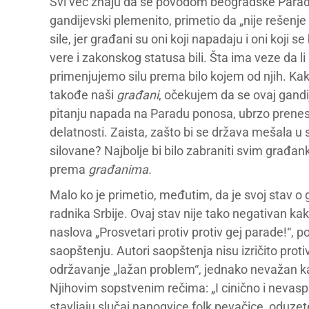
Svi već znaju da se povodom beogradske Parade p
gandijevski plemenito, primetio da „nije rešenje
sile, jer građani su oni koji napadaju i oni koji se 
vere i zakonskog statusa bili. Šta ima veze da li 
primenjujemo silu prema bilo kojem od njih. Kako 
takođe naši
građani
, očekujem da se ovaj gandi
pitanju napada na Paradu ponosa, ubrzo prenese
delatnosti. Zaista, zašto bi se država mešala u 
silovane? Najbolje bi bilo zabraniti svim građan
prema
građanima.
Malo ko je primetio, međutim, da je svoj stav o 
radnika Srbije. Ovaj stav nije tako negativan kak
naslova „Prosvetari protiv protiv gej parade!“,
saopštenju. Autori saopštenja nisu izričito prot
održavanje „lažan problem“, jednako nevažan kao
Njihovim sopstvenim rečima: „I cinično i nevаspi
stаvljаju slučаj nаnogvice folk pevаčice, oduzet