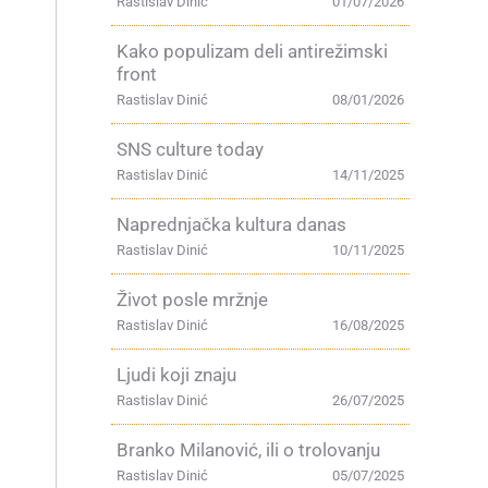
Rastislav Dinić
01/07/2026
Kako populizam deli antirežimski
front
Rastislav Dinić
08/01/2026
SNS culture today
Rastislav Dinić
14/11/2025
Naprednjačka kultura danas
Rastislav Dinić
10/11/2025
Život posle mržnje
Rastislav Dinić
16/08/2025
Ljudi koji znaju
Rastislav Dinić
26/07/2025
Branko Milanović, ili o trolovanju
Rastislav Dinić
05/07/2025