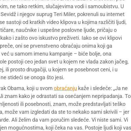
m, ne tako retkim, slučajevima vodi i samoubistvu. U
vidž i njegov suprug Teri Miler, pokrenuli su internet
e sastoji od kratkih video klipova u kojima različiti ljudi,
itičare, naučnike i uspešne poslovne ljude, pričaju o
kako i zašto ovo iskustvo preživeti. Iako se ovi klipovi
 spreče, oni se prvenstveno obraćaju onima koji ga
 već u samom imenu kampanje – biće bolje, ona
ole postoji ceo jedan svet u kojem ne vlada zakon jačeg,
, ili prosto drugačiji, u kojem se posebnost ceni, i u
ne stideći se onoga što jesi.
arak Obama, koji u svom
obraćanju
kaže i sledeće: „Ja ne
. Ali znam kako je odrastati sa osećanjem nepripadanja. To
ljenosti ili posebnosti, znam, može predstavljati teško
a, može vam izgledati da ste to nekako sami skrivili – jer
darde. Ali želim da vam poručim sledeće. Vi niste sami. Vi
punjen mogućnostima, koji čeka na vas. Postoje ljudi koji va