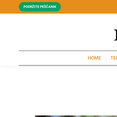
PODRŽITE PEŠČANIK
HOME
TE
HOME
TE