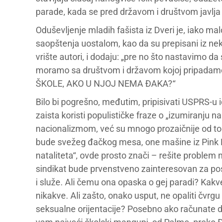
pаrаde, kаdа se pred držаvom i društvom jаvljа
Oduševljenje mladih fašista iz Dveri je, iako mal
saopštenja uostalom, kao da su prepisani iz nek
vrište autori, i dodaju: „pre no što nаstаvimo
morаmo sа društvom i držаvom kojoj pripаdаmo
ŠKOLE, AKO U NJOJ NEMA ĐAKA?“
Bilo bi pogrešno, međutim, pripisivati USPRS-u 
zaista koristi populističke fraze o „izumiranju 
nacionalizmom, već su mnogo prozaičnije od t
bude svežeg đačkog mesa, one mašine iz Pink F
nataliteta“, ovde prosto znači – rešite problem
sindikat bude prvenstveno zainteresovan za posl
i služe. Ali čemu ona opaska o gej paradi? Ka
nikakve. Ali zašto, onako usput, ne opaliti čvrgu
seksualne orijentacije? Posebno ako računate d