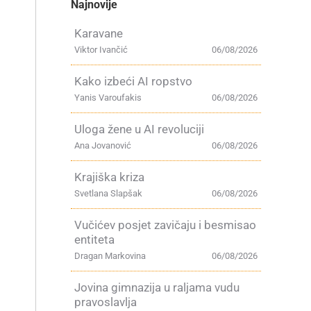
Najnovije
Karavane
Viktor Ivančić
06/08/2026
Kako izbeći AI ropstvo
Yanis Varoufakis
06/08/2026
Uloga žene u AI revoluciji
Ana Jovanović
06/08/2026
Krajiška kriza
Svetlana Slapšak
06/08/2026
Vučićev posjet zavičaju i besmisao
entiteta
Dragan Markovina
06/08/2026
Jovina gimnazija u raljama vudu
pravoslavlja