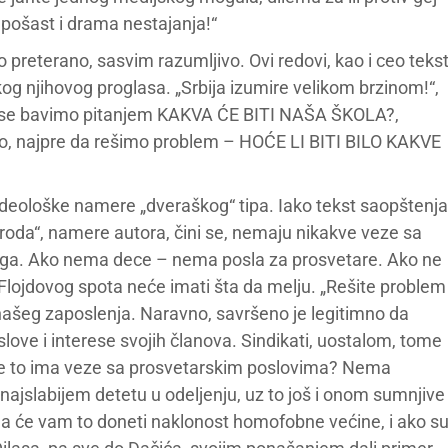
 pošаst i drаmа nestаjаnjа!“
o preterano, sasvim razumljivo. Ovi redovi, kao i ceo teks
og njihovog proglasa. „Srbija izumire velikom brzinom!“,
 dа se bаvimo pitаnjem KAKVA ĆE BITI NAŠA ŠKOLA?,
, nаjpre dа rešimo problem – HOĆE LI BITI BILO KAKVE
ideološke namere „dveraškog“ tipa. Iako tekst saopštenja
naroda“, namere autora, čini se, nemaju nikakve veze sa
oga. Ako nema dece – nema posla za prosvetare. Ako ne
lojdovog spota neće imati šta da melju. „Rešite problem
 našeg zaposlenja. Naravno, savršeno je legitimno da
ove i interese svojih članova. Sindikati, uostalom, tome
kve to ima veze sa prosvetarskim poslovima? Nema
 najslabijem detetu u odeljenju, uz to još i onom sumnjive
a će vam to doneti naklonost homofobne većine, i ako s