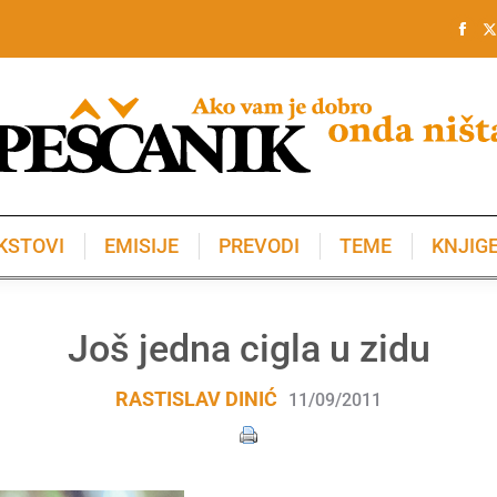
KSTOVI
EMISIJE
PREVODI
TEME
KNJIG
KSTOVI
EMISIJE
PREVODI
TEME
KNJIG
Još jedna cigla u zidu
RASTISLAV DINIĆ
11/09/2011