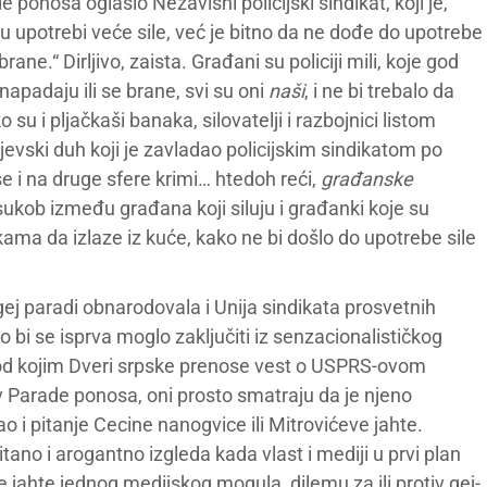
onosa oglasio Nezavisni policijski sindikat, koji je,
 u upotrebi veće sile, već je bitno da ne dođe do upotrebe
brane.“ Dirljivo, zaista. Građani su policiji mili, koje god
napadaju ili se brane, svi su oni
naši
, i ne bi trebalo da
su i pljačkaši banaka, silovatelji i razbojnici listom
jevski duh koji je zavladao policijskim sindikatom po
 i na druge sfere krimi… htedoh reći,
građanske
sukob između građana koji siluju i građanki koje su
kama da izlaze iz kuće, kako ne bi došlo do upotrebe sile
gej paradi obnarodovala i Unija sindikata prosvetnih
o bi se isprva moglo zaključiti iz senzacionalističkog
 pod kojim Dveri srpske prenose vest o USPRS-ovom
iv Parade ponosa, oni prosto smatraju da je njeno
 i pitanje Cecine nanogvice ili Mitrovićeve jahte.
tаno i аrogаntno izgledа kаdа vlаst i mediji u prvi plаn
e jаhte jednog medijskog mogulа, dilemu zа ili protiv gej-