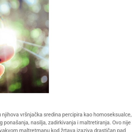
u njihova vršnjačka sredina percipira kao homoseksualce,
g ponašanja, nasilja, zadirkivanja i maltretiranja. Ovo nije
ovakvom maltretmanu kod žrtava izaziva drastičan pad