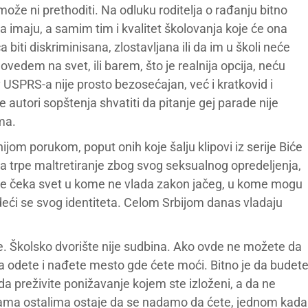
ože ni prethoditi. Na odluku roditelja o rađanju bitno
 da imaju, a samim tim i kvalitet školovanja koje će ona
biti diskriminisana, zlostavljana ili da im u školi neće
ovedem na svet, ili barem, što je realnija opcija, neću
USPRS-a nije prosto bezosećajan, već i kratkovid i
utori sopštenja shvatiti da pitanje gej parade nije
ma.
ijom porukom, poput onih koje šalju klipovi iz serije Biće
ama trpe maltretiranje zbog svog seksualnog opredeljenja,
ole čeka svet u kome ne vlada zakon jačeg, u kome mogu
tideći se svog identiteta. Celom Srbijom danas vladaju
je. Školsko dvorište nije sudbina. Ako ovde ne možete da
da odete i nađete mesto gde ćete moći. Bitno je da budet
a preživite ponižavanje kojem ste izloženi, a da ne
 Nama ostalima ostaje da se nadamo da ćete, jednom kada