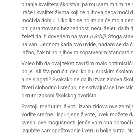
pitanja kvaliteta školstva, pa mu samim tim ne m
utiče i kvalitet života koji će njihova deca moći
moći da dobiju. Ukoliko se bojim da će moja deca 
biti garantovana bezbednost, neću želeti da ih d
želeti da ih dovedem na svet
u Srbiji.
Stoga stav 
naivan. Jednom kada ovo uvide, nadam se da će a
lažno, čak ni po njihovim sopstvenim standardi
Voleo bih da ovaj tekst završim malo optimističn
bolje. Ali šta poručiti deci koja u srpskim škol
a ne slagati? Svakako ne da ih izvan zidova šk
živeti slobodno i srećno, ne skrivajući se i ne s
okrutni zakoni školskog dvorišta.
Postoji, međutim, život i izvan zidova ove zeml
vodite srećne i ispunjene živote, uvek možete 
svesni ove mogućnosti, jer će vam ona pomoći d
izgubite samopoštovanje i veru u bolje sutra.