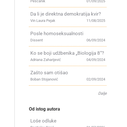
Peščanik
01/09/2025
Da li je direktna demokratija kvir?
Vin Laura Pejak
11/08/2025
Posle homoseksualnosti
Dissent
06/09/2024
Ko se boji udžbenika „Biologija 8“?
Adriana Zaharijević
04/09/2024
Zašto sam otišao
Boban Stojanović
02/09/2024
Dalje
Od istog autora
Loše odluke