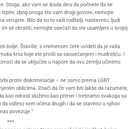
ste. Stoga, ako vam se ikada desi da počnete da se
e trpite, zbog onoga što vam drugi govore, nemojte
verujete. Bilo da su to vaši roditelji, nastavnici, ljudi
 im se obratiti, nemojte osećati da ste usamljeni u svojoj
biti bolje. Štaviše, s vremenom ćete uvideti da je vaša
e muka kroz koje ste prošli sa saosećanjem i mudrošću. I
pomoći da se uključite u napore da ovu zemlju učinimo
borbi protiv diskriminacije – ne samo prema LGBT
njenim oblicima. Znači da će vam biti lakše da razumete,
da kao odrasli služimo kao primer i tretiramo svakoga sa
a vidimo svet očima drugih i da se stavimo u njihov
 nas povezuje.“
***