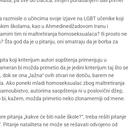
ilasa, pa sve do Dačića, svojim ponašanjem dali primer
a razmisle o učincima svoje izjave na LGBT učenike koji
rpskim školama, kao u Ahmedinedžadovom Iranu i
mim tim ni maltretiranja homoseksualaca? Ili prosto ne
 Šta god da je u pitanju, oni smatraju da je borba za
ta koji kriterijum autori sopštenja primenjuju u
ameran bi možda primetio da je jedini kriterijum taj što s
a, dok se ona „lažna“ ovih stvari ne dotiču, barem ne
la. Ako poneki mladi homoseksualac zbog maltretiranja
i samoubistvo, autorima saopštenja ni u poslovični džep,
vo bi, kažem, možda primetio neko zlonamerniji od mene.
 pitanja „kakve će biti naše škole?“, treba rešiti pitanje
?“. Pitanje nataliteta ne može se rešavati odvojeno od