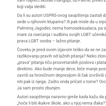
vam najveći školski mangupi, od Palme, preko Đ
koji valja slediti.
Da li su autori USPRS-ovog saopštenja zastali d
sede u njihovim klupama? Ili pak misle da u s
Palminoj Jagodini, nema homoseksualaca, pa sa
mare za osećanja i sudbinu svojih LGBT učenika?
prava LGBT osoba – lažno pitanje.
Čoveku je pred ovom izjavom teško da se ne zapi
razlikovanju pravih od lažnih pitanja? Neko zlon
„prava“ pitanja tiču prosvetarskih poslova i plat
direktno. Ako bude manje dece, biće manje pos
završi sa hroničnom depresijom ili čak izvršivš
niti pak iz njega. Zašto onda pričati o tome? O
Ja sam prosto zbunjen.
Autori saopštenja naravno greše kada kažu da pre
„hoće li biti ikakve škole, ako u njoj nema đaka