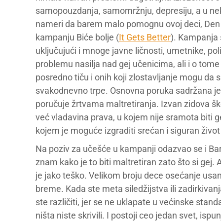
samopouzdanja, samomržnju, depresiju, a u neki
nameri da barem malo pomognu ovoj deci, Den Se
kampanju Biće bolje (
It Gets Better
). Kampanja s
uključujući i mnoge javne ličnosti, umetnike, pol
problemu nasilja nad gej učenicima, ali i o tome 
posredno tiču i onih koji zlostavljanje mogu da
svakodnevno trpe. Osnovna poruka sadržana je
poručuje žrtvama maltretiranja. Izvan zidova šk
već vladavina prava, u kojem nije sramota biti gej
kojem je moguće izgraditi srećan i siguran život 
Na poziv za učešće u kampanji odazvao se i B
znam kako je to biti maltretiran zato što si gej
je jako teško. Velikom broju dece osećanje usam
breme. Kada ste meta siledžijstva ili zadirkivanj
ste različiti, jer se ne uklapate u većinske stan
ništa niste skrivili. I postoji ceo jedan svet, is