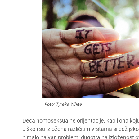
Foto: Tyreke White
Deca homoseksualne orijentacije, kao i ona koj
u školi su izložena različitim vrstama siledžijsko
nimalo naivan problem: dugotrajna izloženost 