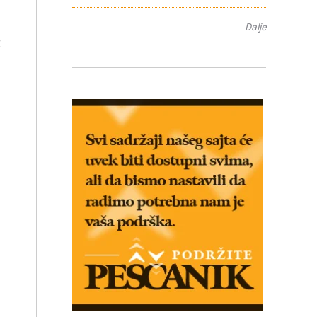
Dalje
t
u