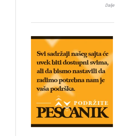
Dalje
e