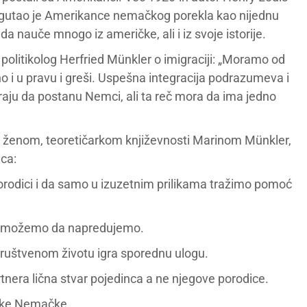
gutao je Amerikance nemačkog porekla kao nijednu
a nauče mnogo iz američke, ali i iz svoje istorije.
e politikolog Herfried Münkler o imigraciji: „Moramo od
o i u pravu i greši. Uspešna integracija podrazumeva i
oraju da postanu Nemci, ali ta reč mora da ima jedno
m ženom, teoretičarkom književnosti Marinom Münkler,
ca:
porodici i da samo u izuzetnim prilikama tražimo pomoć
em možemo da napredujemo.
 društvenom životu igra sporednu ulogu.
artnera lična stvar pojedinca a ne njegove porodice.
like Nemačke.