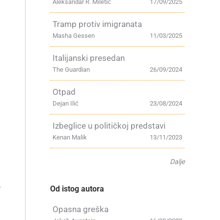
Aleksandar R. Miletić
17/09/2025
Tramp protiv imigranata
Masha Gessen
11/03/2025
Italijanski presedan
The Guardian
26/09/2024
Otpad
v
Dejan Ilić
23/08/2024
Izbeglice u političkoj predstavi
Kenan Malik
13/11/2023
Dalje
o
Od istog autora
Opasna greška