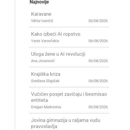
Najnovije
Karavane
Viktor Ivančić
06/08/2026
Kako izbeći AI ropstvo
Yanis Varoufakis
06/08/2026
Uloga žene u AI revoluciji
Ana Jovanović
06/08/2026
Krajiška kriza
Svetlana Slapšak
06/08/2026
Vučićev posjet zavičaju i besmisao
entiteta
Dragan Markovina
06/08/2026
Jovina gimnazija u raljama vudu
pravoslavlja