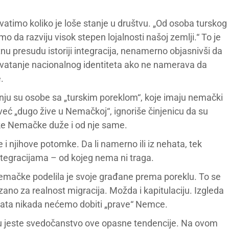
atimo koliko je loše stanje u društvu. „Od osoba turskog
 da razviju visok stepen lojalnosti našoj zemlji.“ To je
nu presudu istoriji integracija, nenamerno objasnivši da
vatanje nacionalnog identiteta ako ne namerava da
.
a nju su osobe sa „turskim poreklom“, koje imaju nemački
i već „dugo žive u Nemačkoj“, ignoriše činjenicu da su
ke Nemačke duže i od nje same.
e i njihove potomke. Da li namerno ili iz nehata, tek
ntegracijama – od kojeg nema ni traga.
Nemačke podelila je svoje građane prema poreklu. To se
no za realnost migracija. Možda i kapitulaciju. Izgleda
anata nikada nećemo dobiti „prave“ Nemce.
u jeste svedočanstvo ove opasne tendencije. Na ovom