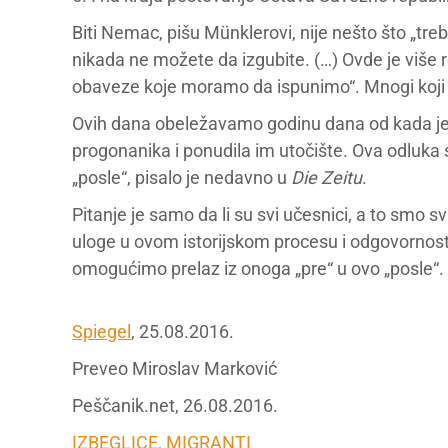
Biti Nemac, pišu Münklerovi, nije nešto što „treb
nikada ne možete da izgubite. (…) Ovde je više
obaveze koje moramo da ispunimo“. Mnogi koji 
Ovih dana obeležavamo godinu dana od kada je
progonanika i ponudila im utočište. Ova odluka se
„posle“, pisalo je nedavno u
Die Zeitu
.
Pitanje je samo da li su svi učesnici, a to smo svi
uloge u ovom istorijskom procesu i odgovornost
omogućimo prelaz iz onoga „pre“ u ovo „posle“.
Spiegel
, 25.08.2016.
Preveo Miroslav Marković
Peščanik.net, 26.08.2016.
IZBEGLICE, MIGRANTI