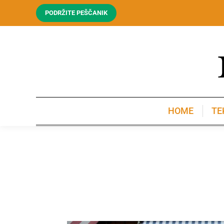
PODRŽITE PEŠČANIK
HOME
TE
HOME
TE