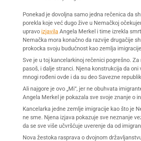
Ponekad je dovoljna samo jedna rečenica da shv
porekla koje već dugo žive u Nemačkoj očekujemo
upravo
izjavila
Angela Merkel i time izrekla smrt
Nemačka mora konačno da razvije drugačije sh
prokocka svoju budućnost kao zemlja imigracije
Sve je u toj kancelarkinoj rečenici pogrešno. Z
pasoš, i dalje stranci. Njena konstrukcija da on
mnogi rođeni ovde i da su deo Savezne republi
Ali najgore je ovo „Mi“, jer ne obuhvata imigrant
Angela Merkel je pokazala sve svoje znanje o i
Kancelarka jedne zemlje imigracije kao što je 
ne sme. Njena izjava pokazuje sve neznanje veza
da se sve više učvršćuje uverenje da od imigr
Nova žestoka rasprava o dvojnom državljanstv