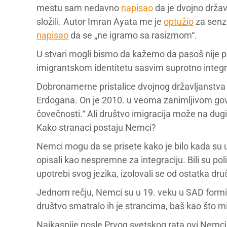
mestu sam nedavno
napisao
da je dvojno držav
složili. Autor Imran Ayata me je
optužio
za senza
napisao
da se „ne igramo sa rasizmom“.
U stvari mogli bismo da kažemo da pasoš nije po
imigrantskom identitetu sasvim suprotno integra
Dobronamerne pristalice dvojnog državljanstva
Erdogana. On je 2010. u veoma zanimljivom govor
čovečnosti.“ Ali društvo imigracija može na dugi
Kako stranaci postaju Nemci?
Nemci mogu da se prisete kako je bilo kada su u 
opisali kao nespremne za integraciju. Bili su politi
upotrebi svog jezika, izolovali se od ostatka d
Jednom rečju, Nemci su u 19. veku u SAD formir
društvo smatralo ih je strancima, baš kao što
Najkasnije posle Prvog svetskog rata ovi Nemci