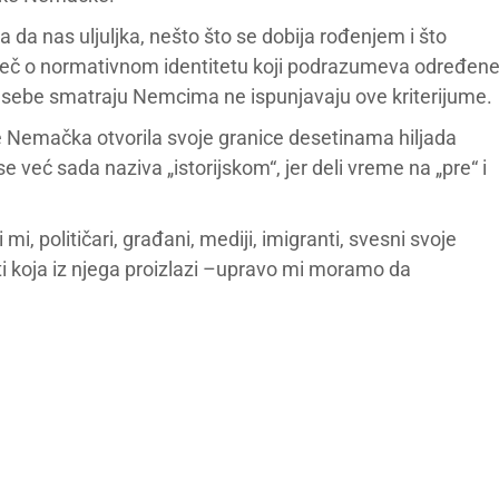
a da nas uljuljka, nešto što se dobija rođenjem i što
 reč o normativnom identitetu koji podrazumeva određen
sebe smatraju Nemcima ne ispunjavaju ove kriterijume.
 Nemačka otvorila svoje granice desetinama hiljada
 već sada naziva „istorijskom“, jer deli vreme na „pre“ i
 mi, političari, građani, mediji, imigranti, svesni svoje
i koja iz njega proizlazi –upravo mi moramo da