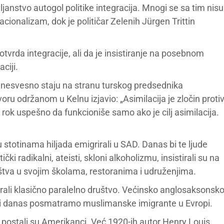
ljanstvo autogol politike integracija. Mnogi se sa tim nisu
cionalizam, dok je političar Zelenih Jürgen Trittin
tvrda integracije, ali da je insistiranje na posebnom
ciji.
 nesvesno staju na stranu turskog predsednika
u održanom u Kelnu izjavio: „Asimilacija je zločin proti
 rok uspešno da funkcioniše samo ako je cilj asimilacija.
stotinama hiljada emigrirali u SAD. Danas bi te ljude
čki radikalni, ateisti, skloni alkoholizmu, insistirali su na
ruštva u svojim školama, restoranima i udruženjima.
ali klasično paralelno društvo. Većinsko anglosaksonsk
 mi danas posmatramo muslimanske imigrante u Evropi.
 postali su Amerikanci. Već 1920-ih autor Henry Louis