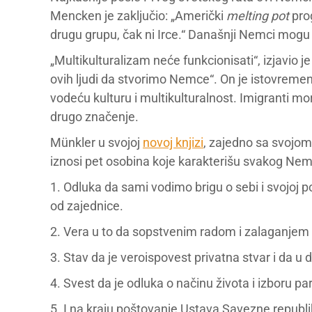
Mencken je zaključio: „Američki
melting pot
pro
drugu grupu, čak ni Irce.“ Današnji Nemci mogu d
„Multikulturalizam neće funkcionisati“, izjavio j
ovih ljudi da stvorimo Nemce“. On je istovremen
vodeću kulturu i multikulturalnost. Imigranti m
drugo značenje.
Münkler u svojoj
novoj knjizi
, zajedno sa svojo
iznosi pet osobina koje karakterišu svakog Nem
1. Odluka da sami vodimo brigu o sebi i svojoj 
od zajednice.
2. Vera u to da sopstvenim radom i zalaganj
3. Stav da je veroispovest privatna stvar i da u
4. Svest da je odluka o načinu života i izboru p
5. I na kraju poštovanje Ustava Savezne repub