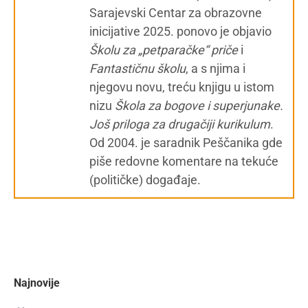
Sarajevski Centar za obrazovne
inicijative 2025. ponovo je objavio
Školu za „petparačke“ priče
i
Fantastičnu školu
, a s njima i
njegovu novu, treću knjigu u istom
nizu
Škola za bogove i superjunake.
Još priloga za drugačiji kurikulum
.
Od 2004. je saradnik Peščanika gde
piše redovne komentare na tekuće
(političke) događaje.
Najnovije