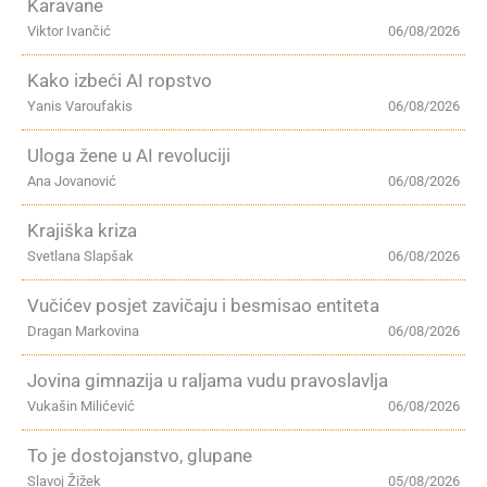
Karavane
Viktor Ivančić
06/08/2026
Kako izbeći AI ropstvo
Yanis Varoufakis
06/08/2026
Uloga žene u AI revoluciji
Ana Jovanović
06/08/2026
Krajiška kriza
Svetlana Slapšak
06/08/2026
Vučićev posjet zavičaju i besmisao entiteta
Dragan Markovina
06/08/2026
Jovina gimnazija u raljama vudu pravoslavlja
Vukašin Milićević
06/08/2026
To je dostojanstvo, glupane
Slavoj Žižek
05/08/2026