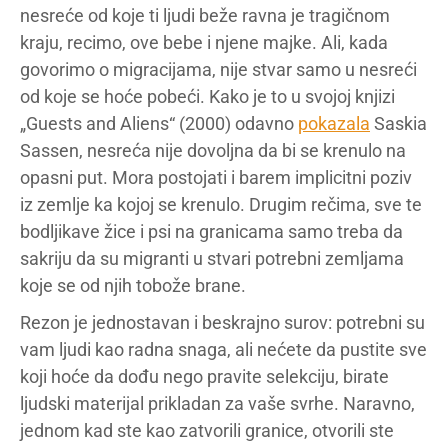
nesreće od koje ti ljudi beže ravna je tragičnom
kraju, recimo, ove bebe i njene majke. Ali, kada
govorimo o migracijama, nije stvar samo u nesreći
od koje se hoće pobeći. Kako je to u svojoj knjizi
„Guests and Aliens“ (2000) odavno
pokazala
Saskia
Sassen, nesreća nije dovoljna da bi se krenulo na
opasni put. Mora postojati i barem implicitni poziv
iz zemlje ka kojoj se krenulo. Drugim rečima, sve te
bodljikave žice i psi na granicama samo treba da
sakriju da su migranti u stvari potrebni zemljama
koje se od njih tobože brane.
Rezon je jednostavan i beskrajno surov: potrebni su
vam ljudi kao radna snaga, ali nećete da pustite sve
koji hoće da dođu nego pravite selekciju, birate
ljudski materijal prikladan za vaše svrhe. Naravno,
jednom kad ste kao zatvorili granice, otvorili ste