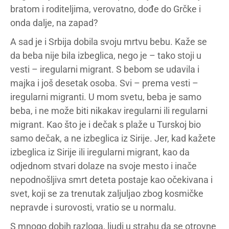
bratom i roditeljima, verovatno, dođe do Grčke i
onda dalje, na zapad?
A sad je i Srbija dobila svoju mrtvu bebu. Kaže se
da beba nije bila izbeglica, nego je – tako stoji u
vesti – iregularni migrant. S bebom se udavila i
majka i još desetak osoba. Svi – prema vesti –
iregularni migranti. U mom svetu, beba je samo
beba, i ne može biti nikakav iregularni ili regularni
migrant. Kao što je i dečak s plaže u Turskoj bio
samo dečak, a ne izbeglica iz Sirije. Jer, kad kažete
izbeglica iz Sirije ili iregularni migrant, kao da
odjednom stvari dolaze na svoje mesto i inače
nepodnošljiva smrt deteta postaje kao očekivana i
svet, koji se za trenutak zaljuljao zbog kosmičke
nepravde i surovosti, vratio se u normalu.
S mnogo dobih razloga, ljudi u strahu da se otrovne