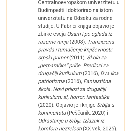
Centralnoevropskom univerzitetu u
Budimpešti i doktorirao na istom
univerzitetu na Odseku za rodne
studije. U Fabrici knjiga objavio je
zbirke eseja
Osam i po ogleda iz
razumevanja
(2008),
Tranziciona
pravda i tumačenje književnosti:
srpski primer
(2011),
Škola za
„petparačke“ priče. Predlozi za
drugačiji kurikulum
(2016),
Dva lica
patriotizma
(2016),
Fantastična
škola. Novi prilozi za drugačiji
kurikulum: sf, horror, fantastika
(2020). Objavio je i knjige
Srbija u
kontinuitetu
(Peščanik, 2020) i
Odrastanje u Srbiji. Izlazak iz
komfora nezrelosti
(XX vek, 2025).