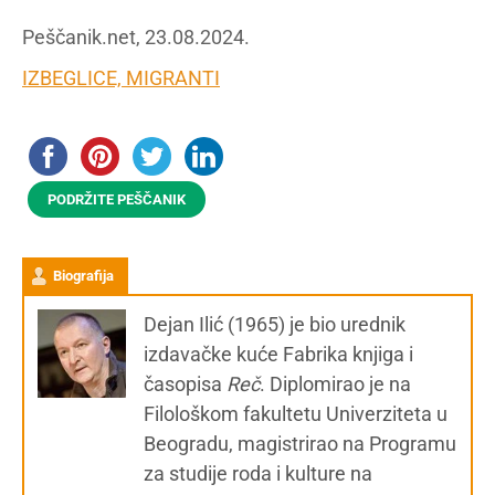
Peščanik.net, 23.08.2024.
IZBEGLICE, MIGRANTI
PODRŽITE PEŠČANIK
Biografija
Dejan Ilić (1965) je bio urednik
izdavačke kuće Fabrika knjiga i
časopisa
Reč
. Diplomirao je na
Filološkom fakultetu Univerziteta u
Beogradu, magistrirao na Programu
za studije roda i kulture na