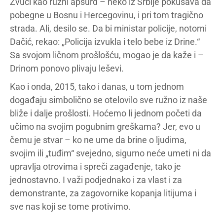
Zvuči kao ružni apsurd – neko iz Srbije pokušava da
pobegne u Bosnu i Hercegovinu, i pri tom tragično
strada. Ali, desilo se. Da bi ministar policije, notorni
Dačić, rekao: „Policija izvukla i telo bebe iz Drine.“
Sa svojom ličnom prošlošću, mogao je da kaže i –
Drinom ponovo plivaju leševi.
Kao i onda, 2015, tako i danas, u tom jednom
događaju simbolično se otelovilo sve ružno iz naše
bliže i dalje prošlosti. Hoćemo li jednom početi da
učimo na svojim pogubnim greškama? Jer, evo u
čemu je stvar – ko ne ume da brine o ljudima,
svojim ili „tuđim“ svejedno, sigurno neće umeti ni da
upravlja otrovima i spreči zagađenje, tako je
jednostavno. I važi podjednako i za vlast i za
demonstrante, za zagovornike kopanja litijuma i
sve nas koji se tome protivimo.