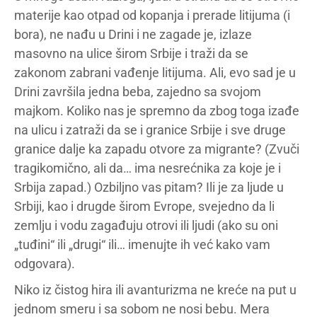
materije kao otpad od kopanja i prerade litijuma (i
bora), ne nađu u Drini i ne zagade je, izlaze
masovno na ulice širom Srbije i traži da se
zakonom zabrani vađenje litijuma. Ali, evo sad je u
Drini završila jedna beba, zajedno sa svojom
majkom. Koliko nas je spremno da zbog toga izađe
na ulicu i zatraži da se i granice Srbije i sve druge
granice dalje ka zapadu otvore za migrante? (Zvuči
tragikomično, ali da… ima nesrećnika za koje je i
Srbija zapad.) Ozbiljno vas pitam? Ili je za ljude u
Srbiji, kao i drugde širom Evrope, svejedno da li
zemlju i vodu zagađuju otrovi ili ljudi (ako su oni
„tuđini“ ili „drugi“ ili… imenujte ih već kako vam
odgovara).
Niko iz čistog hira ili avanturizma ne kreće na put u
jednom smeru i sa sobom ne nosi bebu. Mera