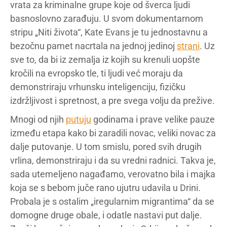
vrata za kriminalne grupe koje od šverca ljudi
basnoslovno zarađuju. U svom dokumentarnom
stripu „Niti života“, Kate Evans je tu jednostavnu a
bezočnu pamet nacrtala na jednoj jedinoj
strani
. Uz
sve to, da bi iz zemalja iz kojih su krenuli uopšte
kročili na evropsko tle, ti ljudi već moraju da
demonstriraju vrhunsku inteligenciju, fizičku
izdržljivost i spretnost, a pre svega volju da prežive.
Mnogi od njih
putuju
godinama i prave velike pauze
između etapa kako bi zaradili novac, veliki novac za
dalje putovanje. U tom smislu, pored svih drugih
vrlina, demonstriraju i da su vredni radnici. Takva je,
sada utemeljeno nagađamo, verovatno bila i majka
koja se s bebom juče rano ujutru udavila u Drini.
Probala je s ostalim „iregularnim migrantima“ da se
domogne druge obale, i odatle nastavi put dalje.