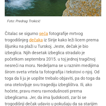
Foto: Predrag Trokicić
Čitalac se sigurno
seća
fotografije mrtvog
trogodišnjeg
dečaka
iz Sirije kako leži licem prema
šljunku na plaži u Turskoj. Jeste, dečak je bio
izbeglica. Njih desetak izbeglica stradalo je
početkom septembra 2015. u toj jednoj tragičnoj
nesreći na moru. Nedeljama se u raznim medijima
širom sveta vrtela ta fotografija i tekstovi o njoj. Od
toga da li ju je uopšte trebalo objaviti, pa do toga da
ona otelovljuje svu tragediju izbeglištva. Ili, ako
hoćete, pravu meru ravnodušnosti prema
izbeglicama. Jer, da ima ljudskosti, zar bi se
trogodišnji dečak udavio u pokušaju da sa starijim