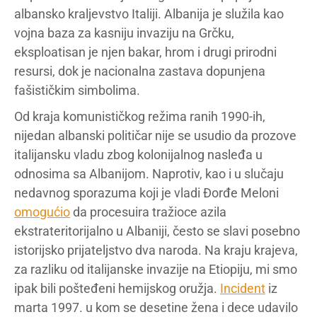
albansko kraljevstvo Italiji. Albanija je služila kao
vojna baza za kasniju invaziju na Grčku,
eksploatisan je njen bakar, hrom i drugi prirodni
resursi, dok je nacionalna zastava dopunjena
fašističkim simbolima.
Od kraja komunističkog režima ranih 1990-ih,
nijedan albanski političar nije se usudio da prozove
italijansku vladu zbog kolonijalnog nasleđa u
odnosima sa Albanijom. Naprotiv, kao i u slučaju
nedavnog sporazuma koji je vladi Đorđe Meloni
omogućio
da procesuira tražioce azila
ekstrateritorijalno u Albaniji, često se slavi posebno
istorijsko prijateljstvo dva naroda. Na kraju krajeva,
za razliku od italijanske invazije na Etiopiju, mi smo
ipak bili pošteđeni hemijskog oružja.
Incident
iz
marta 1997. u kom se desetine žena i dece udavilo