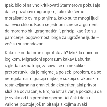
Ipak, bilo bi naivno kritikovati Starmerove pokušaje
da se pozabavi migracijom, tako što ćemo
moralisati o ovim pitanjima, kako su to mnogi ljudi
na levici skloni. Kada se jednom iznese argument
da moramo biti „pragmatični“, principi kao što su
pamćenje, odgovornost, briga za ugrožene ljude –
već su suspendovani.
Kako se onda tome suprotstaviti? Možda običnom
logikom. Migracioni sporazum kakav Laburisti
izgleda razmatraju, zasniva se na nekoliko
pretpostavki: da je migracija po sebi problem, da se
neregularna migracija najbolje suzbija drakonskim
restrikcijama na granici, da eksteritorijalni pritvor
služi za odvraćanje. Brojna istraživanja pokazuju da
je svaka od tih premisa sporna. Ali čak i da su
validne, postoje još tri pitanja s kojima svaki