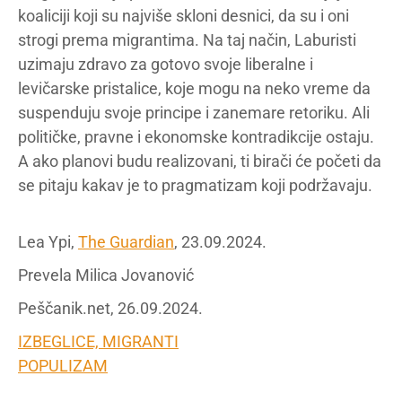
koaliciji koji su najviše skloni desnici, da su i oni
strogi prema migrantima. Na taj način, Laburisti
uzimaju zdravo za gotovo svoje liberalne i
levičarske pristalice, koje mogu na neko vreme da
suspenduju svoje principe i zanemare retoriku. Ali
političke, pravne i ekonomske kontradikcije ostaju.
A ako planovi budu realizovani, ti birači će početi da
se pitaju kakav je to pragmatizam koji podržavaju.
Lea Ypi,
The Guardian
, 23.09.2024.
Prevela Milica Jovanović
Peščanik.net, 26.09.2024.
IZBEGLICE, MIGRANTI
POPULIZAM