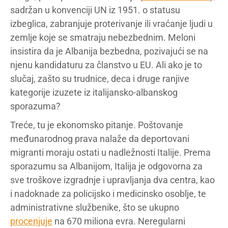
sadržan u konvenciji UN iz 1951. o statusu
izbeglica, zabranjuje proterivanje ili vraćanje ljudi u
zemlje koje se smatraju nebezbednim. Meloni
insistira da je Albanija bezbedna, pozivajući se na
njenu kandidaturu za članstvo u EU. Ali ako je to
slučaj, zašto su trudnice, deca i druge ranjive
kategorije izuzete iz italijansko-albanskog
sporazuma?
Treće, tu je ekonomsko pitanje. Poštovanje
međunarodnog prava nalaže da deportovani
migranti moraju ostati u nadležnosti Italije. Prema
sporazumu sa Albanijom, Italija je odgovorna za
sve troškove izgradnje i upravljanja dva centra, kao
i nadoknade za policijsko i medicinsko osoblje, te
administrativne službenike, što se ukupno
procenjuje
na 670 miliona evra. Neregularni