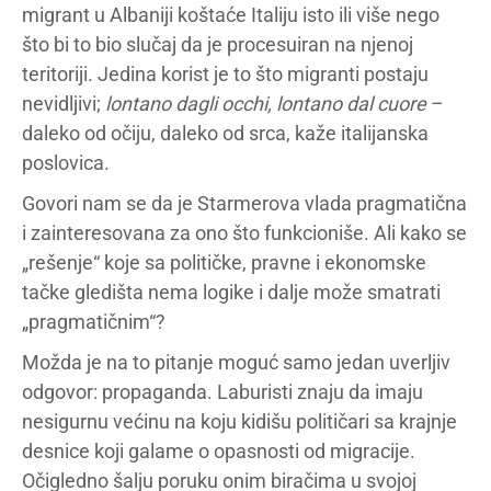
migrant u Albaniji koštaće Italiju isto ili više nego
što bi to bio slučaj da je procesuiran na njenoj
teritoriji. Jedina korist je to što migranti postaju
nevidljivi;
lontano dagli occhi, lontano dal cuore
–
daleko od očiju, daleko od srca, kaže italijanska
poslovica.
Govori nam se da je Starmerova vlada pragmatična
i zainteresovana za ono što funkcioniše. Ali kako se
„rešenje“ koje sa političke, pravne i ekonomske
tačke gledišta nema logike i dalje može smatrati
„pragmatičnim“?
Možda je na to pitanje moguć samo jedan uverljiv
odgovor: propaganda. Laburisti znaju da imaju
nesigurnu većinu na koju kidišu političari sa krajnje
desnice koji galame o opasnosti od migracije.
Očigledno šalju poruku onim biračima u svojoj