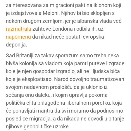
zainteresovana za migracioni pakt nalik onom koji
je izdejstvovala Meloni. Njihov bi bio sklopljen s
nekom drugom zemljom, jer je albanska vlada već
razmatrala
zahteve Londona i odbila ih, uz
napomenu
da nikad neće postati evropska
deponija.
Sad Britaniji za takav sporazum samo treba neka
bivša kolonija sa vladom koja pamti puteve i zgrade
koje je njen gospodar izgradio, ali ne i ljudska bića
koje je eksploatisao. Narod dovoljno traumatizovan
svojom nedavnom prošlošću da je uklonio iz
sećanja onu daleku, i kojim upravlja pokorna
politička elita prilagođena liberalnom poretku, koja
će ponavljati mantru da svi moramo da podnosimo
posledice migracija, a da nikada ne dovodi u pitanje
njihove geopolitičke uzroke.