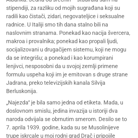
stipendiji, za razliku od mojih sugrađana koji su
radili kao čistači, zidari, negovateljice i seksualne
radnice. U Italiji smo tih dana stalno bili na
naslovnim stranama. Ponekad kao nacija švercera,
makroa i provalnika; ponekad kao propali ljudi,
socijalizovani u drugačijem sistemu, koji ne mogu
da se integrišu; a ponekad i kao korumpirani
lenjivci, nesposobni da u svojoj zemlji primene
formulu uspeha koji im je emitovan s druge strane
Jadrana, preko televizijskih kanala Silvija
Berluskonija.
„Najezda“ je bila samo jedna od etiketa. Mada, u
doslovnom smislu, jedina invazija u istoriji dva
naroda odvijala se obrnutim smerom. Desilo se to
7. aprila 1939. godine, kada su se Musolinijeve
trupe iskrcale u moj rodni grad Drač i pripojile