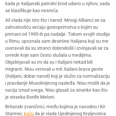
kada je italijanski patrolni brod udario u njihov, sada
se klasifikuje kao nesreća.
Ali vlada nije isto što i narod. Mnogi Albanci se sa
zahvalnošću sećaju gostoprimstva s kojim su
primani od 1990-ih pa nadalje. Tokom svojih studija
u Rimu, upoznala sam desetine Italijana koji su me
uveravali da su stranci dobrodošli i izvinjavali se za
uvrede koje sam često slušala u medijima.
Objašnjavali su mi da su i Italijani nekad bili
migranti. Nisu verovali u mit
Italiani brava gente
(Italijani, dobar narod) koji je služio za normalizaciju
i pravdanje Musolinijevog nasleđa. Nisu mislili da je
nacija iznad svega. Nisu glasali za stranke kao što
je stranka Đorđe Meloni.
Britanski zvaničnici, među kojima je navodno i Kir
Starmer,
kažu
da je vlada Ujedinjenog Kraljevstva