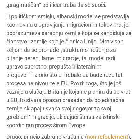
„pragmatičan“ političar treba da se suoči.
U političkom smislu, albanski model se predstavlja
kao novina u upravljanju migracionim tokovima, jer
podrazumeva saradnju zemlje koja se kandiduje za
članstvo i zemlje koja je članica Unije. Motivisan
željom da se pronađe „strukturno“ rešenje za
pitanje neregularne imigracije, taj model radi
upravo suprotno: prepušta bilateralnim
pregovorima ono što bi trebalo da bude rezultat
procesa na nivou cele EU. Povrh toga, što je još
važnije u slučaju Britanije koja ne planira da se vrati
u EU, to stvara opasan presedan da pojedinačne
zemlje sklapaju svaka svoj dogovor za svoj
„problem“ migracije, ukidajući šansu za istinski
koordiniran proces širom Evrope.
Drugo, princip zabrane vraćanja (
non-refoulement
),