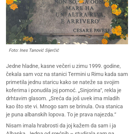
Foto: Ines Tanović Sijerčić
Jedne hladne, kasne večeri u zimu 1999. godine,
čekala sam voz na stanici Termini u Rimu kada sam
primetila jednu staricu kako se nateže sa svojim
koferima i ponudila joj pomoć. „Sinjorina“, rekla je
drhtavim glasom. „Sreća da još uvek ima mladih
kao što ste vi. Mnogo sam se brinula. Ova stanica
je puna albanskih lopova. To je prava najezda.“
Nisam imala hrabrosti da joj kažem da sam i ja
Albanka. Jedna od srećnih – studirala sam na