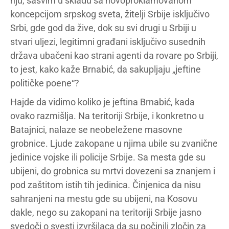
nju, sasvim u skladu sa novoproklamovanom
koncepcijom srpskog sveta, žitelji Srbije isključivo
Srbi, gde god da žive, dok su svi drugi u Srbiji u
stvari uljezi, legitimni građani isključivo susednih
država ubačeni kao strani agenti da rovare po Srbiji,
to jest, kako kaže Brnabić, da sakupljaju „jeftine
političke poene“?
Hajde da vidimo koliko je jeftina Brnabić, kada
ovako razmišlja. Na teritoriji Srbije, i konkretno u
Batajnici, nalaze se neobeležene masovne
grobnice. Ljude zakopane u njima ubile su zvanične
jedinice vojske ili policije Srbije. Sa mesta gde su
ubijeni, do grobnica su mrtvi dovezeni sa znanjem i
pod zaštitom istih tih jedinica. Činjenica da nisu
sahranjeni na mestu gde su ubijeni, na Kosovu
dakle, nego su zakopani na teritoriji Srbije jasno
svedoči o svesti izvršilaca da su počinili zločin za