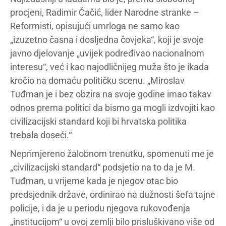
procjeni, Radimir Čačić, lider Narodne stranke –
Reformisti, opisujući umrloga ne samo kao
„izuzetno časna i dosljedna čovjeka“, koji je svoje
javno djelovanje „uvijek podređivao nacionalnom
interesu“, već i kao najodličnijeg muža što je ikada
kročio na domaću političku scenu. „Miroslav
Tuđman je i bez obzira na svoje godine imao takav
odnos prema politici da bismo ga mogli izdvojiti kao
civilizacijski standard koji bi hrvatska politika
trebala doseći.“
Neprimjereno žalobnom trenutku, spomenuti me je
„civilizacijski standard“ podsjetio na to da je M.
Tuđman, u vrijeme kada je njegov otac bio
predsjednik države, ordinirao na dužnosti šefa tajne
policije, i da je u periodu njegova rukovođenja
„institucijom“ u ovoj zemlji bilo prisluškivano više od