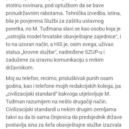
stotinu novinara, pod optužbom da se bave
protudržavnim rabotama. Tehnička izvedba, istina,
bila je povjerena Službi za zaštitu ustavnog
poretka, no M. Tuđmana slavi se kao osobu koja je
„ustrojila model hrvatske obavještajne zajednice“, i
to na uzoran način, a HIS je, osim svega, uživao
status „krovne službe“, nadređene SZUP-u i
zadužene za izravnu komunikaciju s mrkim
državnikom.
Moj su telefon, recimo, prisluškivali punih osam
godina, kao i telefone mojih redakcijskih kolega, pa
„civilizacijski standard“ kakvoga utjelovljuje M.
Tuđman razumijem na nešto drugačiji način.
Civilizacijski standardi u nekim drugim zemljama
takvi su da bi sama činjenica da predsjednik države
postavlja sina za šefa obavještajne službe izazvala