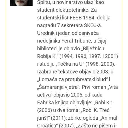
Splitu, u novinarstvo ulazi kao
student elektrotehnike. Za
studentski list FESB 1984. dobija
nagradu 7 sekretara SKOJ-a.
Urednik i jedan od osnivača
nedeljnika Feral Tribune, u čijoj
biblioteci je objavio „Bilježnicu
Robija K.“ (1994, 1996, 1997. i 2001)
i studiju „Točka na U“ (1998, 2000).
Izabrane tekstove objavio 2003. u
„Lomača za protuhrvatski blud“ i
„Šamaranje vjetra“. Prvi roman „Vita
activa“ objavio 2005, od kada
Fabrika knjiga objavljuje: „Robi K.“
(2006) u dva toma; „Robi K. Treći
juriš!“ (2011); zbirke ogleda „Animal
Croatica“ (2007), „Zašto ne pišem i