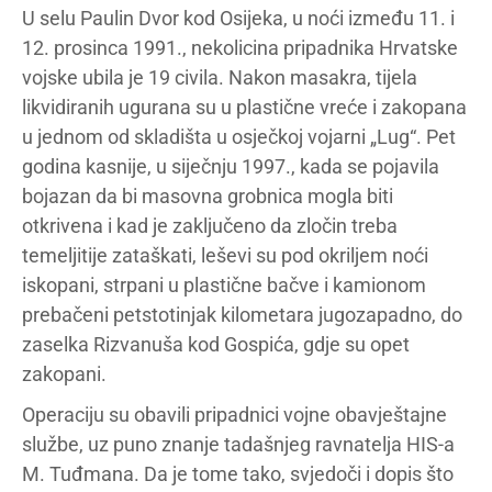
U selu Paulin Dvor kod Osijeka, u noći između 11. i
12. prosinca 1991., nekolicina pripadnika Hrvatske
vojske ubila je 19 civila. Nakon masakra, tijela
likvidiranih ugurana su u plastične vreće i zakopana
u jednom od skladišta u osječkoj vojarni „Lug“. Pet
godina kasnije, u siječnju 1997., kada se pojavila
bojazan da bi masovna grobnica mogla biti
otkrivena i kad je zaključeno da zločin treba
temeljitije zataškati, leševi su pod okriljem noći
iskopani, strpani u plastične bačve i kamionom
prebačeni petstotinjak kilometara jugozapadno, do
zaselka Rizvanuša kod Gospića, gdje su opet
zakopani.
Operaciju su obavili pripadnici vojne obavještajne
službe, uz puno znanje tadašnjeg ravnatelja HIS-a
M. Tuđmana. Da je tome tako, svjedoči i dopis što