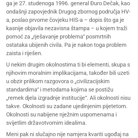
ga je 27. studenoga 1996. general Đuro Dečak, kao
ondašnji zapovjednik Drugog zbornog područja HV-
a, poslao prvome čovjeku HIS-a – dopis što ga je
kasnije objavila nezavisna štampa – u kojem traži
pomoć za „rješavanje problema“ posmrtnih
ostataka ubijenih civila. Pa je nakon toga problem
zaista i riješen.
U nekim drugim okolnostima ti bi elementi, skupa s
njihovim moralnim implikacijama, također bili uzeti
u obzir prilikom razgovora o „civilizacijskim
standardima“ i metodama kojima se postižu
„remek djela izgradnje institucije“. Ali okolnosti nisu
takve. Okolnosti su zadane ujedinjenim pijetetom.
Okolnosti su nabijene nježnim uspomenama i
svijetlim državotvornim idealima.
Meni pak ni slučajno nije namjera kvariti ugođaj na