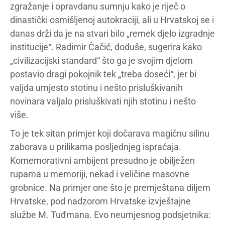
zgražanje i opravdanu sumnju kako je riječ o
dinastički osmišljenoj autokraciji, ali u Hrvatskoj se i
danas drži da je na stvari bilo „remek djelo izgradnje
institucije“. Radimir Čačić, doduše, sugerira kako
„civilizacijski standard“ što ga je svojim djelom
postavio dragi pokojnik tek „treba doseći“, jer bi
valjda umjesto stotinu i nešto prisluškivanih
novinara valjalo prisluškivati njih stotinu i nešto
više.
To je tek sitan primjer koji dočarava magičnu silinu
zaborava u prilikama posljednjeg ispraćaja.
Komemorativni ambijent presudno je obilježen
rupama u memoriji, nekad i veličine masovne
grobnice. Na primjer one što je premještana diljem
Hrvatske, pod nadzorom Hrvatske izvještajne
službe M. Tuđmana. Evo neumjesnog podsjetnika: