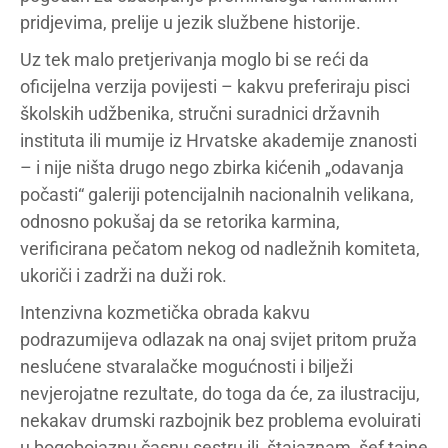
pridjevima, prelije u jezik službene historije.
Uz tek malo pretjerivanja moglo bi se reći da
oficijelna verzija povijesti – kakvu preferiraju pisci
školskih udžbenika, stručni suradnici državnih
instituta ili mumije iz Hrvatske akademije znanosti
– i nije ništa drugo nego zbirka kićenih „odavanja
počasti“ galeriji potencijalnih nacionalnih velikana,
odnosno pokušaj da se retorika karmina,
verificirana pečatom nekog od nadležnih komiteta,
ukoriči i zadrži na duži rok.
Intenzivna kozmetička obrada kakvu
podrazumijeva odlazak na onaj svijet pritom pruža
neslućene stvaralačke mogućnosti i bilježi
nevjerojatne rezultate, do toga da će, za ilustraciju,
nekakav drumski razbojnik bez problema evoluirati
u bogobojaznu časnu sestru ili, štajaznam, šef tajne