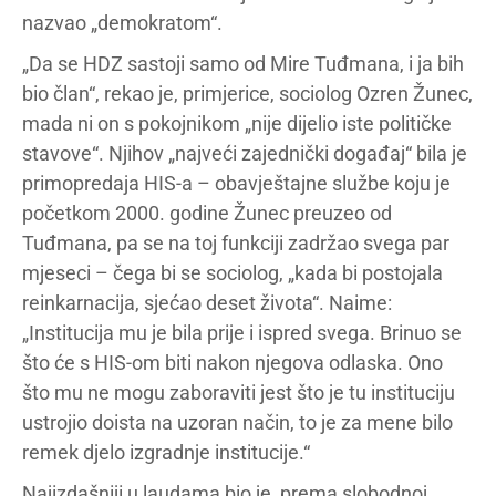
nazvao „demokratom“.
„Da se HDZ sastoji samo od Mire Tuđmana, i ja bih
bio član“, rekao je, primjerice, sociolog Ozren Žunec,
mada ni on s pokojnikom „nije dijelio iste političke
stavove“. Njihov „najveći zajednički događaj“ bila je
primopredaja HIS-a – obavještajne službe koju je
početkom 2000. godine Žunec preuzeo od
Tuđmana, pa se na toj funkciji zadržao svega par
mjeseci – čega bi se sociolog, „kada bi postojala
reinkarnacija, sjećao deset života“. Naime:
„Institucija mu je bila prije i ispred svega. Brinuo se
što će s HIS-om biti nakon njegova odlaska. Ono
što mu ne mogu zaboraviti jest što je tu instituciju
ustrojio doista na uzoran način, to je za mene bilo
remek djelo izgradnje institucije.“
Najizdašniji u laudama bio je, prema slobodnoj