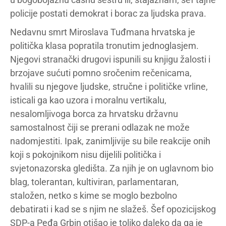
policije postati demokrat i borac za ljudska prava.
Nedavnu smrt Miroslava Tuđmana hrvatska je
politička klasa popratila tronutim jednoglasjem.
Njegovi stranački drugovi ispunili su knjigu žalosti i
brzojave sućuti pomno sročenim rečenicama,
hvalili su njegove ljudske, stručne i političke vrline,
isticali ga kao uzora i moralnu vertikalu,
nesalomljivoga borca za hrvatsku državnu
samostalnost čiji se prerani odlazak ne može
nadomjestiti. Ipak, zanimljivije su bile reakcije onih
koji s pokojnikom nisu dijelili politička i
svjetonazorska gledišta. Za njih je on uglavnom bio
blag, tolerantan, kultiviran, parlamentaran,
staložen, netko s kime se moglo bezbolno
debatirati i kad se s njim ne slažeš. Šef opozicijskog
SDP-a Peđa Grbin otišao je toliko daleko da ga je