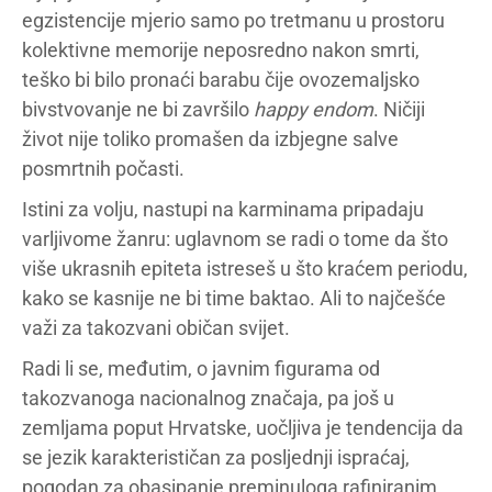
egzistencije mjerio samo po tretmanu u prostoru
kolektivne memorije neposredno nakon smrti,
teško bi bilo pronaći barabu čije ovozemaljsko
bivstvovanje ne bi završilo
happy
endom
. Ničiji
život nije toliko promašen da izbjegne salve
posmrtnih počasti.
Istini za volju, nastupi na karminama pripadaju
varljivome žanru: uglavnom se radi o tome da što
više ukrasnih epiteta istreseš u što kraćem periodu,
kako se kasnije ne bi time baktao. Ali to najčešće
važi za takozvani običan svijet.
Radi li se, međutim, o javnim figurama od
takozvanoga nacionalnog značaja, pa još u
zemljama poput Hrvatske, uočljiva je tendencija da
se jezik karakterističan za posljednji ispraćaj,
pogodan za obasipanje preminuloga rafiniranim